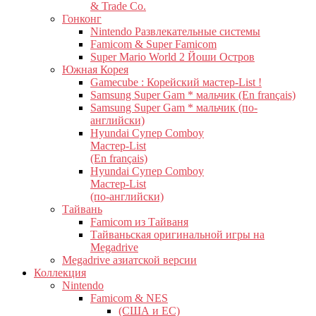
& Trade Co.
Гонконг
Nintendo Развлекательные системы
Famicom & Super Famicom
Super Mario World 2 Йоши Остров
Южная Корея
Gamecube : Корейский мастер-List !
Samsung Super Gam * мальчик (En français)
Samsung Super Gam * мальчик (по-
английски)
Hyundai Супер Comboy
Мастер-List
(En français)
Hyundai Супер Comboy
Мастер-List
(по-английски)
Тайвань
Famicom из Тайваня
Тайваньская оригинальной игры на
Megadrive
Megadrive азиатской версии
Коллекция
Nintendo
Famicom & NES
(США и ЕС)