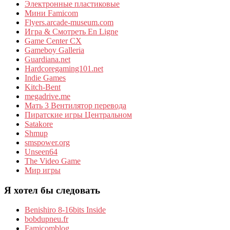
Электронные пластиковые
Мини Famicom
Flyers.arcade-museum.com
Игра & Смотреть En Ligne
Game Center CX
Gameboy Galleria
Guardiana.net
Hardcoregaming101.net
Indie Games
Kitch-Bent
megadrive.me
Мать 3 Вентилятор перевода
Пиратские игры Центральном
Satakore
Shmup
smspower.org
Unseen64
The Video Game
Мир игры
Я хотел бы следовать
Benishiro 8-16bits Inside
bobdupneu.fr
Famicomblog