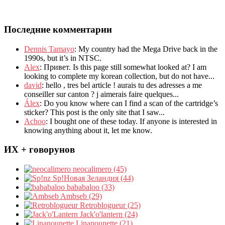
Последние комментарии
Dennis Tamayo
:
My country had the Mega Drive back in the
1990s
,
but it’s in NTSC
.
Alex
: Привет.
Is this page still somewhat looked at
?
I am
looking to complete my korean collection
,
but do not have..
.
david
:
hello
,
tres bel article
!
aurais tu des adresses a me
conseiller sur canton
?
j aimerais faire quelques..
.
Álex
: Do you know where can I find a scan of the cartridge’s
sticker? This post is the only site that I saw...
Achoo
: I bought one of these today. If anyone is interested in
knowing anything about it, let me know.
ИХ + говорунов
neocalimero (45)
Sp!Новая Зеландия (44)
bababaloo (33)
Ambseb (29)
Retroblogueur (25)
Jack'o'lantern (24)
Linanounette (21)