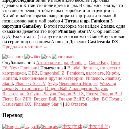
Предпоследний
Билет на мое видео веселье торговых
сделаны в Китае это поле время игры. Вы должны знать, что
это совсем редко, чтобы игры с коробки и инструкции в
Китай и найти гораздо чаще пираты картриджи только. Я
познакомлю вас в мой выбор
4 Титры и др. Famicom 3
картуши GameBoy
. В этой подборке мы найдем
2 хаки
, одна
скважина делается это порт
Phantasy Star IV
Сюр Famicom
(ДА, Вы читали ! ) и другие цвета взломать GameBoy основан
на серии под названием Akumajo Дракулы
Castlevania DX
.
Продолжить чтение
→
Опубликовано в
Азиатские игры
,
Bootlegs
,
Game Boy
,
Цвет
Гб
,
Nes / Famicom
|
Помеченный
Bandai
,
бутлеги
,
пиратских
картриджей
,
DBZ
,
Dragonball Z
,
Famicom
,
взломать
,
Кирби
,
Konami
,
включенные в другие категории
,
Nintendo
,
Phantasy
Star 4
,
Phantasy Star IV
,
Sega
,
Черепашки-Ниндзя
,
WaiXing
науки & Технология
,
Dragon Ball Z нападение!Saiyan
,
Легендарный Супер Saiyan Dragon Ball Z
,
Freeza Dragon Ball
Fierce Бог ZII!!
,
Dragon Ball
,
Dragon Ball Z Gaiden
,
ВС Гохан
,
Castlevania DX
,
Phantasy Star 4
|
10
Ответов
Перевод