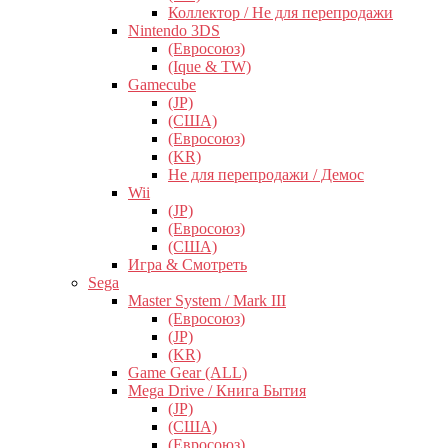
Коллектор / Не для перепродажи
Nintendo 3DS
(Евросоюз)
(Ique & TW)
Gamecube
(JP)
(США)
(Евросоюз)
(KR)
Не для перепродажи / Демос
Wii
(JP)
(Евросоюз)
(США)
Игра & Смотреть
Sega
Master System / Mark III
(Евросоюз)
(JP)
(KR)
Game Gear (ALL)
Mega Drive / Книга Бытия
(JP)
(США)
(Евросоюз)