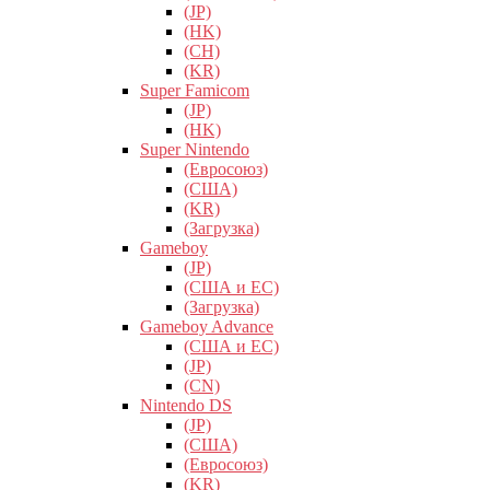
(JP)
(HK)
(CH)
(KR)
Super Famicom
(JP)
(HK)
Super Nintendo
(Евросоюз)
(США)
(KR)
(Загрузка)
Gameboy
(JP)
(США и ЕС)
(Загрузка)
Gameboy Advance
(США и ЕС)
(JP)
(CN)
Nintendo DS
(JP)
(США)
(Евросоюз)
(KR)