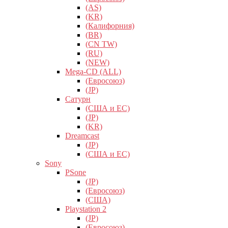
(AS)
(KR)
(Калифорния)
(BR)
(CN TW)
(RU)
(NEW)
Mega-CD (ALL)
(Евросоюз)
(JP)
Сатурн
(США и ЕС)
(JP)
(KR)
Dreamcast
(JP)
(США и ЕС)
Sony
PSone
(JP)
(Евросоюз)
(США)
Playstation 2
(JP)
(Евросоюз)