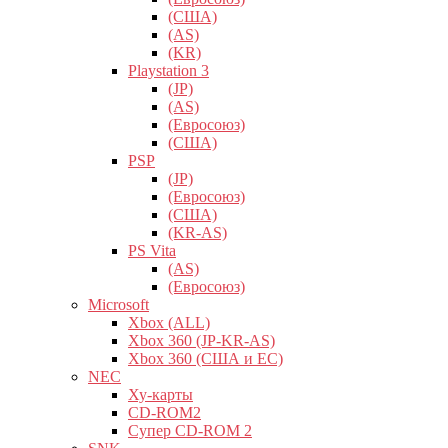
(США)
(AS)
(KR)
Playstation 3
(JP)
(AS)
(Евросоюз)
(США)
PSP
(JP)
(Евросоюз)
(США)
(KR-AS)
PS Vita
(AS)
(Евросоюз)
Microsoft
Xbox (ALL)
Xbox 360 (JP-KR-AS)
Xbox 360 (США и ЕС)
NEC
Ху-карты
CD-ROM2
Супер CD-ROM 2