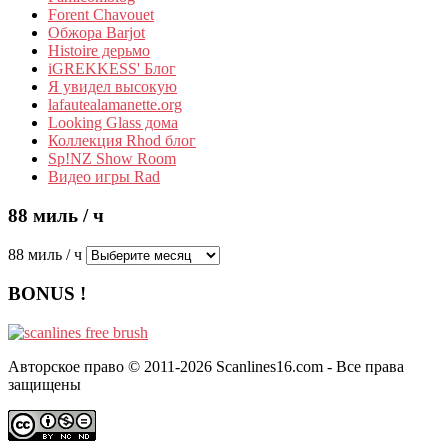
Forent Chavouet
Обжора Barjot
Histoire дерьмо
iGREKKESS' Блог
Я увидел высокую
lafautealamanette.org
Looking Glass дома
Коллекция Rhod блог
Sp!NZ Show Room
Видео игры Rad
88 миль / ч
88 миль / ч
BONUS !
Авторское право © 2011-2026 Scanlines16.com - Все права
защищены