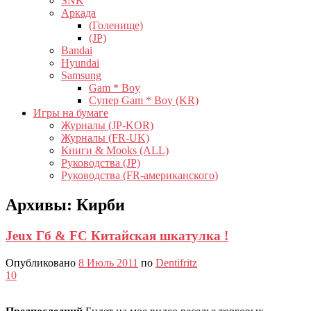
SNK
Аркада
(Голенище)
(JP)
Bandai
Hyundai
Samsung
Gam * Boy
Супер Gam * Boy (KR)
Игры на бумаге
Журналы (JP-KOR)
Журналы (FR-UK)
Книги & Mooks (ALL)
Руководства (JP)
Руководства (FR-американского)
Архивы:
Кирби
Jeux Гб & FC Китайская шкатулка !
Опубликовано
8 Июль 2011
по
Dentifritz
10