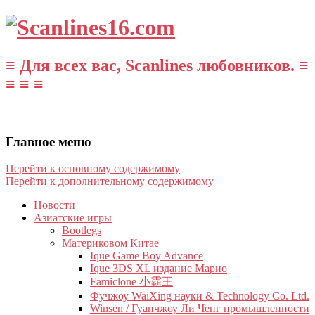
≡ Для всех вас, Scanlines любовников. ≡
≡ ≡ ≡
Главное меню
Перейти к основному содержимому
Перейти к дополнительному содержимому
Новости
Азиатские игры
Bootlegs
Материковом Китае
Ique Game Boy Advance
Ique 3DS XL издание Марио
Famiclone 小霸王
Фучжоу WaiXing науки & Technology Co. Ltd.
Winsen / Гуанчжоу Ли Ченг промышленности