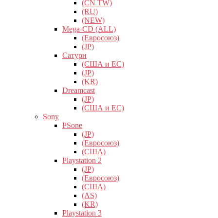
(CN TW)
(RU)
(NEW)
Mega-CD (ALL)
(Евросоюз)
(JP)
Сатурн
(США и ЕС)
(JP)
(KR)
Dreamcast
(JP)
(США и ЕС)
Sony
PSone
(JP)
(Евросоюз)
(США)
Playstation 2
(JP)
(Евросоюз)
(США)
(AS)
(KR)
Playstation 3