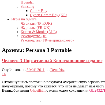
Hyundai
Samsung
Gam * Boy
Супер Gam * Boy (KR)
Игры на бумаге
Журналы (JP-KOR)
Журналы (FR-UK)
Книги & Mooks (ALL)
Руководства (JP)
Руководства (FR-американского)
Архивы:
Persona 3 Portable
Человек 3 Портативный Коллекционное издание
Опубликовано
3 Май 2011
по
Dentifritz
14
Оттолкнувшись постоянно покупают американскую версию эт
полужирный, потому что кажется, что игра не делает нам честь
Великобритании
Ghostlight
с моим кодом сокращения
GL24327