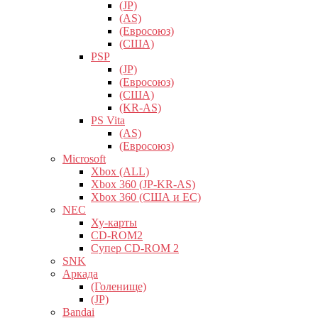
(JP)
(AS)
(Евросоюз)
(США)
PSP
(JP)
(Евросоюз)
(США)
(KR-AS)
PS Vita
(AS)
(Евросоюз)
Microsoft
Xbox (ALL)
Xbox 360 (JP-KR-AS)
Xbox 360 (США и ЕС)
NEC
Ху-карты
CD-ROM2
Супер CD-ROM 2
SNK
Аркада
(Голенище)
(JP)
Bandai