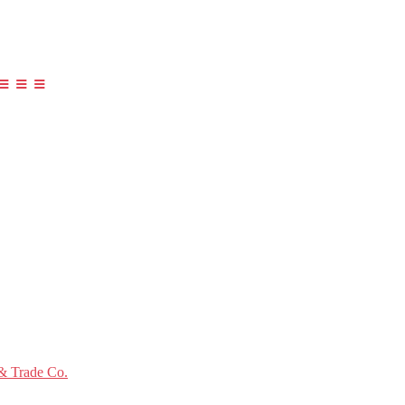
≡ ≡ ≡
 Trade Co.