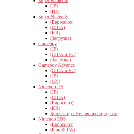
Super Famicom
(JP)
(HK)
Super Nintendo
(Евросоюз)
(США)
(KR)
(Загрузка)
Gameboy
(JP)
(США и ЕС)
(Загрузка)
Gameboy Advance
(США и ЕС)
(JP)
(CN)
Nintendo DS
(JP)
(США)
(Евросоюз)
(KR)
Коллектор / Не для перепродажи
Nintendo 3DS
(Евросоюз)
(Ique & TW)