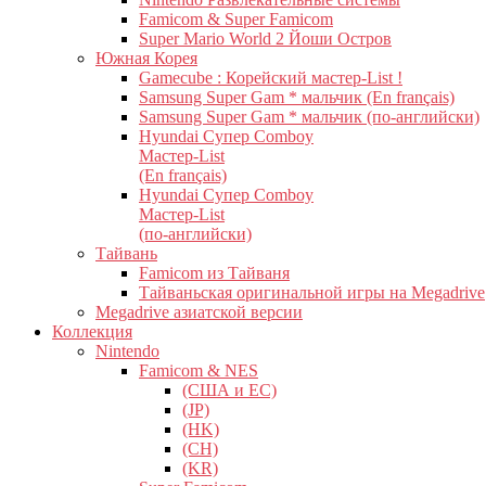
Famicom & Super Famicom
Super Mario World 2 Йоши Остров
Южная Корея
Gamecube : Корейский мастер-List !
Samsung Super Gam * мальчик (En français)
Samsung Super Gam * мальчик (по-английски)
Hyundai Супер Comboy
Мастер-List
(En français)
Hyundai Супер Comboy
Мастер-List
(по-английски)
Тайвань
Famicom из Тайваня
Тайваньская оригинальной игры на Megadrive
Megadrive азиатской версии
Коллекция
Nintendo
Famicom & NES
(США и ЕС)
(JP)
(HK)
(CH)
(KR)