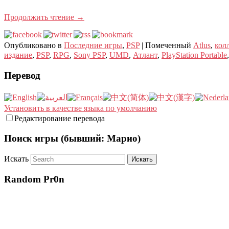
Продолжить чтение
→
Опубликовано в
Последние игры
,
PSP
|
Помеченный
Atlus
,
кол
издание
,
PSP
,
RPG
,
Sony PSP
,
UMD
,
Атлант
,
PlayStation Portable
Перевод
Установить в качестве языка по умолчанию
Редактирование перевода
Поиск игры (бывший: Марио)
Искать
Random Pr0n