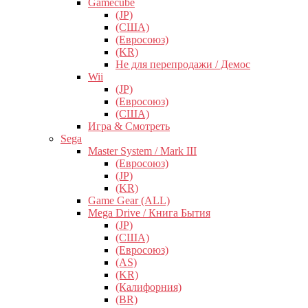
Gamecube
(JP)
(США)
(Евросоюз)
(KR)
Не для перепродажи / Демос
Wii
(JP)
(Евросоюз)
(США)
Игра & Смотреть
Sega
Master System / Mark III
(Евросоюз)
(JP)
(KR)
Game Gear (ALL)
Mega Drive / Книга Бытия
(JP)
(США)
(Евросоюз)
(AS)
(KR)
(Калифорния)
(BR)