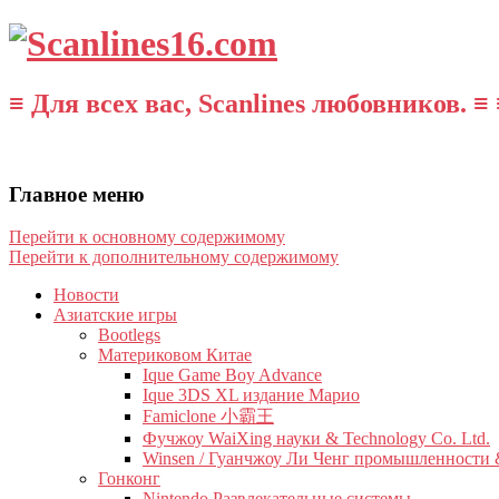
≡ Для всех вас, Scanlines любовников. ≡ 
Главное меню
Перейти к основному содержимому
Перейти к дополнительному содержимому
Новости
Азиатские игры
Bootlegs
Материковом Китае
Ique Game Boy Advance
Ique 3DS XL издание Марио
Famiclone 小霸王
Фучжоу WaiXing науки & Technology Co. Ltd.
Winsen / Гуанчжоу Ли Ченг промышленности &
Гонконг
Nintendo Развлекательные системы