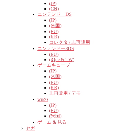
(JP)
(CN)
ニンテンドーDS
(JP)
(米国)
(EU)
(KR)
コレクタ / 非再販用
ニンテンドー3DS
(EU)
(iQue & TW)
ゲームキューブ
(JP)
(米国)
(EU)
(KR)
非再販用 / デモ
wiiの
(JP)
(EU)
(米国)
ゲーム & 見る
セガ