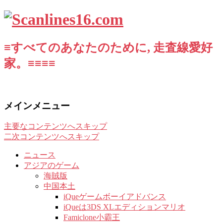
≡すべてのあなたのために, 走査線愛好
家。≡≡≡≡
メインメニュー
主要なコンテンツへスキップ
二次コンテンツへスキップ
ニュース
アジアのゲーム
海賊版
中国本土
iQueゲームボーイアドバンス
iQueは3DS XLエディションマリオ
Famiclone小霸王