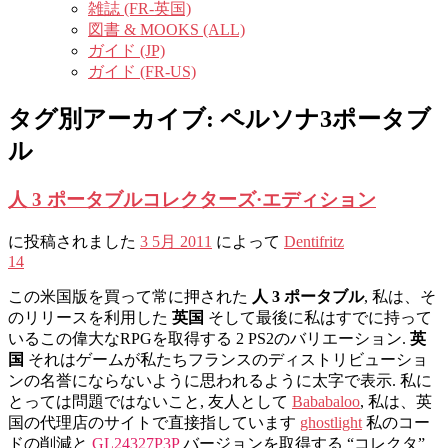
雑誌 (FR-英国)
図書 & MOOKS (ALL)
ガイド (JP)
ガイド (FR-US)
タグ別アーカイブ:
ペルソナ3ポータブ
ル
人 3 ポータブルコレクターズ·エディション
に投稿されました
3 5月 2011
によって
Dentifritz
14
この米国版を買って常に押された
人 3 ポータブル
, 私は、そ
のリリースを利用した
英国
そして最後に私はすでに持って
いるこの偉大なRPGを取得する 2 PS2のバリエーション.
英
国
それはゲームが私たちフランスのディストリビューショ
ンの名誉にならないように思われるように太字で表示. 私に
とっては問題ではないこと, 友人として
Bababaloo
, 私は、英
国の代理店のサイトで直接指しています
ghostlight
私のコー
ドの削減と
GL24327P3P
バージョンを取得する “コレクタ”