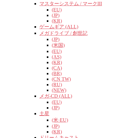
マスターシステム / マークIII
(EU)
(JP)
(KR)
ゲームギア (ALL)
メガドライブ / 創世記
(JP)
(米国)
(EU)
(AS)
(KR)
(CA)
(BR)
(CN TW)
(RU)
(NEW)
メガ-CD (ALL)
(EU)
(JP)
土星
(米·EU)
(JP)
(KR)
ドリームキャスト