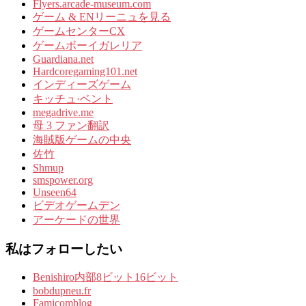
Flyers.arcade-museum.com
ゲーム & ENリーニュを見る
ゲームセンターCX
ゲームボーイガレリア
Guardiana.net
Hardcoregaming101.net
インディーズゲーム
キッチュ·ベント
megadrive.me
母 3 ファン翻訳
海賊版ゲームの中央
佐竹
Shmup
smspower.org
Unseen64
ビデオゲームデン
アーケードの世界
私はフォローしたい
Benishiro内部8ビット16ビット
bobdupneu.fr
Famicomblog