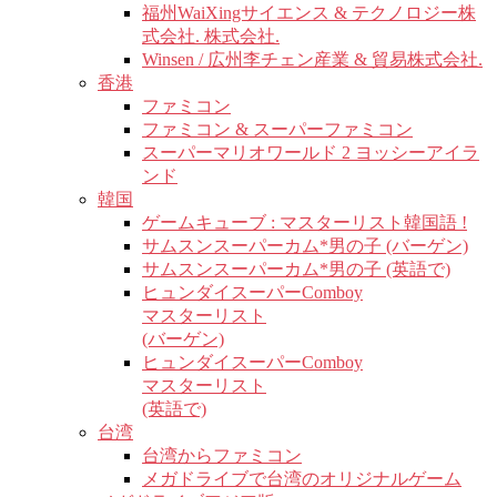
福州WaiXingサイエンス & テクノロジー株
式会社. 株式会社.
Winsen / 広州李チェン産業 & 貿易株式会社.
香港
ファミコン
ファミコン & スーパーファミコン
スーパーマリオワールド 2 ヨッシーアイラ
ンド
韓国
ゲームキューブ : マスターリスト韓国語 !
サムスンスーパーカム*男の子 (バーゲン)
サムスンスーパーカム*男の子 (英語で)
ヒュンダイスーパーComboy
マスターリスト
(バーゲン)
ヒュンダイスーパーComboy
マスターリスト
(英語で)
台湾
台湾からファミコン
メガドライブで台湾のオリジナルゲーム