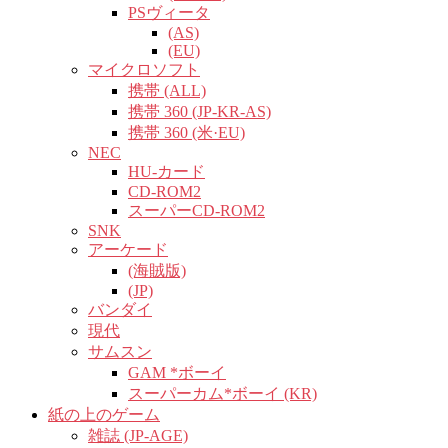
PSヴィータ
(AS)
(EU)
マイクロソフト
携帯 (ALL)
携帯 360 (JP-KR-AS)
携帯 360 (米·EU)
NEC
HU-カード
CD-ROM2
スーパーCD-ROM2
SNK
アーケード
(海賊版)
(JP)
バンダイ
現代
サムスン
GAM *ボーイ
スーパーカム*ボーイ (KR)
紙の上のゲーム
雑誌 (JP-AGE)