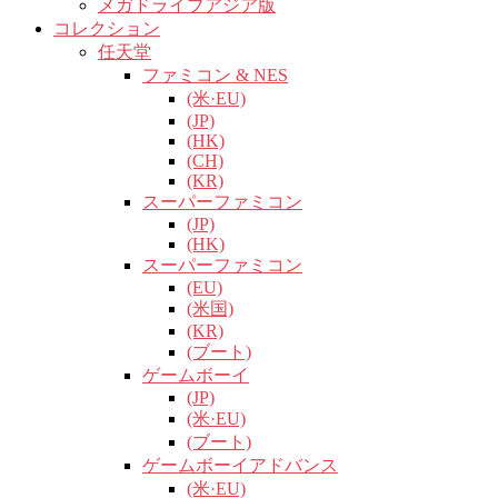
メガドライブアジア版
コレクション
任天堂
ファミコン & NES
(米·EU)
(JP)
(HK)
(CH)
(KR)
スーパーファミコン
(JP)
(HK)
スーパーファミコン
(EU)
(米国)
(KR)
(ブート)
ゲームボーイ
(JP)
(米·EU)
(ブート)
ゲームボーイアドバンス
(米·EU)