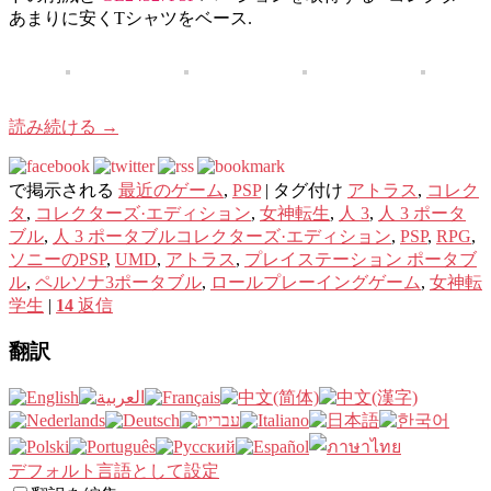
あまりに安くTシャツをベース.
読み続ける
→
で掲示される
最近のゲーム
,
PSP
|
タグ付け
アトラス
,
コレク
タ
,
コレクターズ·エディション
,
女神転生
,
人 3
,
人 3 ポータ
ブル
,
人 3 ポータブルコレクターズ·エディション
,
PSP
,
RPG
,
ソニーのPSP
,
UMD
,
アトラス
,
プレイステーション ポータブ
ル
,
ペルソナ3ポータブル
,
ロールプレーイングゲーム
,
女神転
学生
|
14
返信
翻訳
デフォルト言語として設定