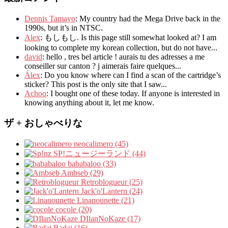
Dennis Tamayo
:
My country had the Mega Drive back in the
1990s
,
but it’s in NTSC
.
Alex
: もしもし.
Is this page still somewhat looked at
?
I am
looking to complete my korean collection
,
but do not have..
.
david
:
hello
,
tres bel article
!
aurais tu des adresses a me
conseiller sur canton
?
j aimerais faire quelques..
.
Álex
: Do you know where can I find a scan of the cartridge’s
sticker? This post is the only site that I saw...
Achoo
: I bought one of these today. If anyone is interested in
knowing anything about it, let me know.
ザ + おしゃべりな
neocalimero (45)
SP!ニュージーランド (44)
bababaloo (33)
Ambseb (29)
Retroblogueur (25)
Jack'o'Lantern (24)
Linanounette (21)
cocole (20)
DIlanNoKaze (17)
Radaj (16)