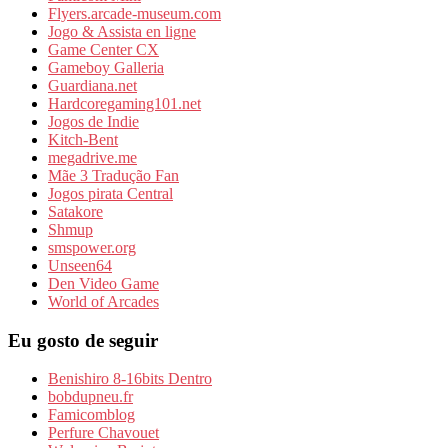
Flyers.arcade-museum.com
Jogo & Assista en ligne
Game Center CX
Gameboy Galleria
Guardiana.net
Hardcoregaming101.net
Jogos de Indie
Kitch-Bent
megadrive.me
Mãe 3 Tradução Fan
Jogos pirata Central
Satakore
Shmup
smspower.org
Unseen64
Den Video Game
World of Arcades
Eu gosto de seguir
Benishiro 8-16bits Dentro
bobdupneu.fr
Famicomblog
Perfure Chavouet