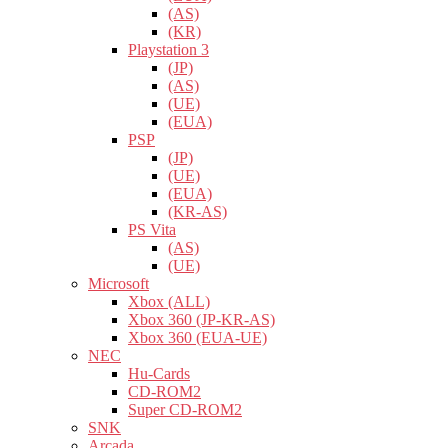
(AS)
(KR)
Playstation 3
(JP)
(AS)
(UE)
(EUA)
PSP
(JP)
(UE)
(EUA)
(KR-AS)
PS Vita
(AS)
(UE)
Microsoft
Xbox (ALL)
Xbox 360 (JP-KR-AS)
Xbox 360 (EUA-UE)
NEC
Hu-Cards
CD-ROM2
Super CD-ROM2
SNK
Arcada