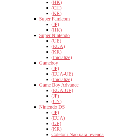
(HK)
(CH)
(KR)
Super Famicom
(JP)
(HK)
Super Nintendo
(UE)
(EUA)
(KR)
(Inicialize)
Gameboy
(JP)
(EUA-UE)
(Inicialize)
Game Boy Advance
(EUA-UE)
(JP)
(CN)
Nintendo DS
(JP)
(EUA)
(UE)
(KR)
Coletor / Não para revenda