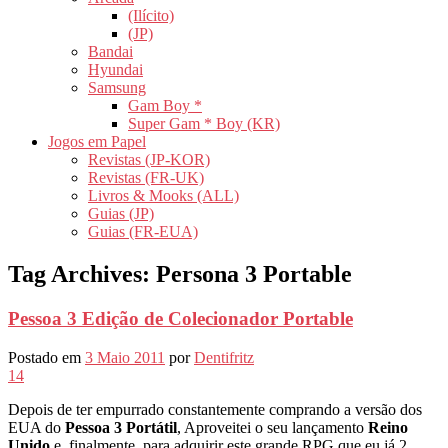
(Ilícito)
(JP)
Bandai
Hyundai
Samsung
Gam Boy *
Super Gam * Boy (KR)
Jogos em Papel
Revistas (JP-KOR)
Revistas (FR-UK)
Livros & Mooks (ALL)
Guias (JP)
Guias (FR-EUA)
Tag Archives:
Persona 3 Portable
Pessoa 3 Edição de Colecionador Portable
Postado em
3 Maio 2011
por
Dentifritz
14
Depois de ter empurrado constantemente comprando a versão dos
EUA do
Pessoa 3 Portátil
, Aproveitei o seu lançamento
Reino
Unido
e, finalmente, para adquirir este grande RPG que eu já 2