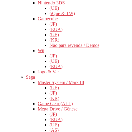
Nintendo 3DS
(UE)
(iQue & TW)
Gamecube
(JP)
(EUA)
(UE)
(KR)
Não para revenda / Demos
Wii
(JP)
(UE)
(EUA)
Jogo & Ver
Sega
Master System / Mark III
(UE)
(JP)
(KR)
Game Gear (ALL)
Mega Drive / Gênese
(JP)
(EUA)
(UE)
(AS)