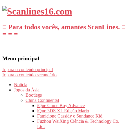
≡ Para todos vocês, amantes ScanLines. ≡
≡ ≡ ≡
Menu principal
Ir para o conteúdo principal
Ir para o conteúdo secundário
Notícia
Jogos da Ásia
Bootlegs
China Continental
iQue Game Boy Advance
iQue 3DS XL Edição Mario
Famiclone Cassidy e Sundance Kid
Fuzhou WaiXing Ciência & Technology Co.
Ltd.