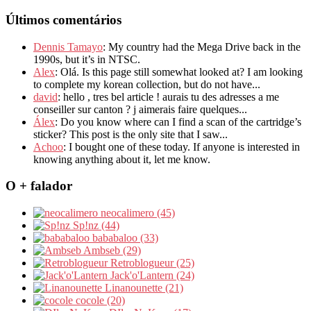
Últimos comentários
Dennis Tamayo
: My country had the Mega Drive back in the
1990s, but it’s in NTSC.
Alex
: Olá. Is this page still somewhat looked at? I am looking
to complete my korean collection, but do not have...
david
: hello , tres bel article ! aurais tu des adresses a me
conseiller sur canton ? j aimerais faire quelques...
Álex
: Do you know where can I find a scan of the cartridge’s
sticker? This post is the only site that I saw...
Achoo
: I bought one of these today. If anyone is interested in
knowing anything about it, let me know.
O + falador
neocalimero (45)
Sp!nz (44)
bababaloo (33)
Ambseb (29)
Retroblogueur (25)
Jack'o'Lantern (24)
Linanounette (21)
cocole (20)