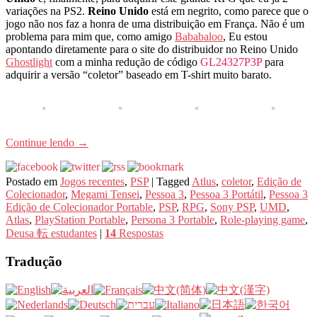
variações na PS2.
Reino Unido
está em negrito, como parece que o
jogo não nos faz a honra de uma distribuição em França. Não é um
problema para mim que, como amigo
Bababaloo
, Eu estou
apontando diretamente para o site do distribuidor no Reino Unido
Ghostlight
com a minha redução de código
GL24327P3P
para
adquirir a versão “coletor” baseado em T-shirt muito barato.
Continue lendo
→
Postado em
Jogos recentes
,
PSP
|
Tagged
Atlus
,
coletor
,
Edição de
Colecionador
,
Megami Tensei
,
Pessoa 3
,
Pessoa 3 Portátil
,
Pessoa 3
Edição de Colecionador Portable
,
PSP
,
RPG
,
Sony PSP
,
UMD
,
Atlas
,
PlayStation Portable
,
Persona 3 Portable
,
Role-playing game
,
Deusa 転 estudantes
|
14
Respostas
Tradução