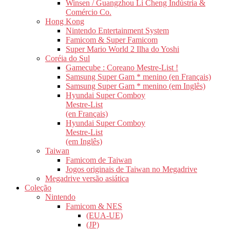
Winsen / Guangzhou Li Cheng Indústria &
Comércio Co.
Hong Kong
Nintendo Entertainment System
Famicom & Super Famicom
Super Mario World 2 Ilha do Yoshi
Coréia do Sul
Gamecube : Coreano Mestre-List !
Samsung Super Gam * menino (en Français)
Samsung Super Gam * menino (em Inglês)
Hyundai Super Comboy
Mestre-List
(en Français)
Hyundai Super Comboy
Mestre-List
(em Inglês)
Taiwan
Famicom de Taiwan
Jogos originais de Taiwan no Megadrive
Megadrive versão asiática
Coleção
Nintendo
Famicom & NES
(EUA-UE)
(JP)