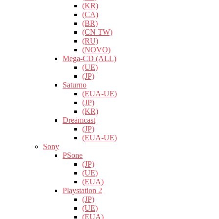
(KR)
(CA)
(BR)
(CN TW)
(RU)
(NOVO)
Mega-CD (ALL)
(UE)
(JP)
Saturno
(EUA-UE)
(JP)
(KR)
Dreamcast
(JP)
(EUA-UE)
Sony
PSone
(JP)
(UE)
(EUA)
Playstation 2
(JP)
(UE)
(EUA)