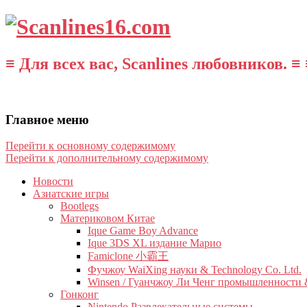
≡ Для всех вас, Scanlines любовников. ≡ 
Главное меню
Перейти к основному содержимому
Перейти к дополнительному содержимому
Новости
Азиатские игры
Bootlegs
Материковом Китае
Ique Game Boy Advance
Ique 3DS XL издание Марио
Famiclone 小霸王
Фучжоу WaiXing науки & Technology Co. Ltd.
Winsen / Гуанчжоу Ли Ченг промышленности &
Гонконг
Nintendo Развлекательные системы