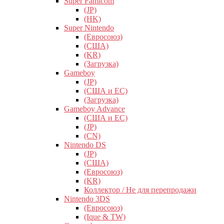
Super Famicom
(JP)
(HK)
Super Nintendo
(Евросоюз)
(США)
(KR)
(Загрузка)
Gameboy
(JP)
(США и ЕС)
(Загрузка)
Gameboy Advance
(США и ЕС)
(JP)
(CN)
Nintendo DS
(JP)
(США)
(Евросоюз)
(KR)
Коллектор / Не для перепродажи
Nintendo 3DS
(Евросоюз)
(Ique & TW)