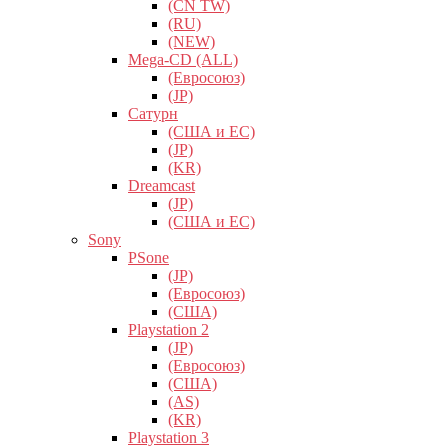
(CN TW)
(RU)
(NEW)
Mega-CD (ALL)
(Евросоюз)
(JP)
Сатурн
(США и ЕС)
(JP)
(KR)
Dreamcast
(JP)
(США и ЕС)
Sony
PSone
(JP)
(Евросоюз)
(США)
Playstation 2
(JP)
(Евросоюз)
(США)
(AS)
(KR)
Playstation 3