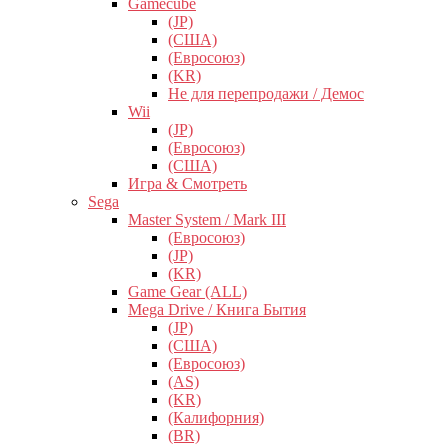
Gamecube
(JP)
(США)
(Евросоюз)
(KR)
Не для перепродажи / Демос
Wii
(JP)
(Евросоюз)
(США)
Игра & Смотреть
Sega
Master System / Mark III
(Евросоюз)
(JP)
(KR)
Game Gear (ALL)
Mega Drive / Книга Бытия
(JP)
(США)
(Евросоюз)
(AS)
(KR)
(Калифорния)
(BR)