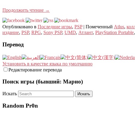
Продолжить чтение
→
Опубликовано в
Последние игры
,
PSP
|
Помеченный
Atlus
,
кол
издание
,
PSP
,
RPG
,
Sony PSP
,
UMD
,
Атлант
,
PlayStation Portable
Перевод
Установить в качестве языка по умолчанию
Редактирование перевода
Поиск игры (бывший: Марио)
Искать
Random Pr0n