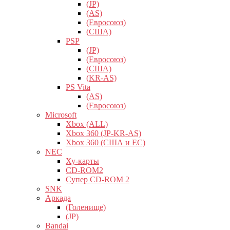
(JP)
(AS)
(Евросоюз)
(США)
PSP
(JP)
(Евросоюз)
(США)
(KR-AS)
PS Vita
(AS)
(Евросоюз)
Microsoft
Xbox (ALL)
Xbox 360 (JP-KR-AS)
Xbox 360 (США и ЕС)
NEC
Ху-карты
CD-ROM2
Супер CD-ROM 2
SNK
Аркада
(Голенище)
(JP)
Bandai