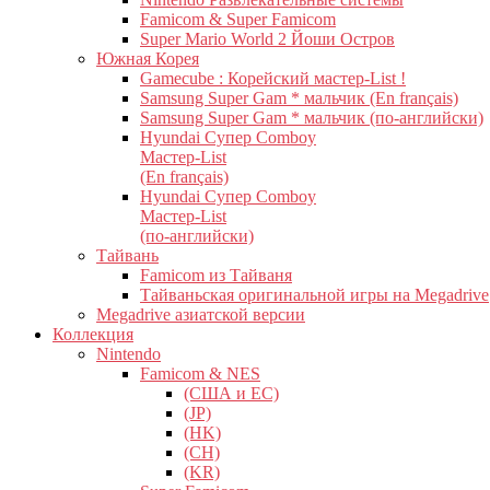
Famicom & Super Famicom
Super Mario World 2 Йоши Остров
Южная Корея
Gamecube : Корейский мастер-List !
Samsung Super Gam * мальчик (En français)
Samsung Super Gam * мальчик (по-английски)
Hyundai Супер Comboy
Мастер-List
(En français)
Hyundai Супер Comboy
Мастер-List
(по-английски)
Тайвань
Famicom из Тайваня
Тайваньская оригинальной игры на Megadrive
Megadrive азиатской версии
Коллекция
Nintendo
Famicom & NES
(США и ЕС)
(JP)
(HK)
(CH)
(KR)