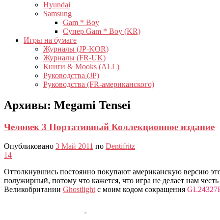
Hyundai
Samsung
Gam * Boy
Супер Gam * Boy (KR)
Игры на бумаге
Журналы (JP-KOR)
Журналы (FR-UK)
Книги & Mooks (ALL)
Руководства (JP)
Руководства (FR-американского)
Архивы:
Megami Tensei
Человек 3 Портативный Коллекционное издание
Опубликовано
3 Май 2011
по
Dentifritz
14
Оттолкнувшись постоянно покупают американскую версию эт
полужирный, потому что кажется, что игра не делает нам честь
Великобритании
Ghostlight
с моим кодом сокращения
GL24327