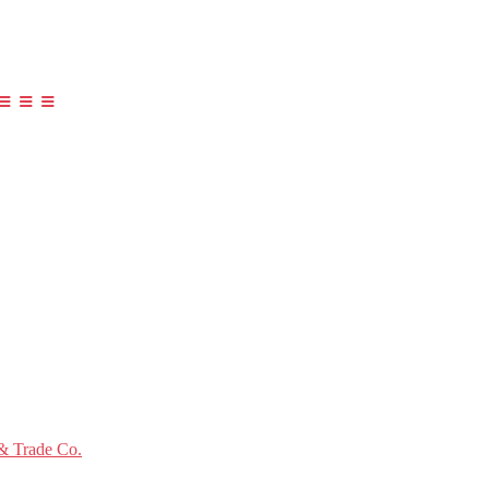
≡ ≡ ≡
 Trade Co.