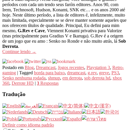
períodos com cada um tendo seus faróis editores. Anos 90, com
Irem, Technosoft, Hudson, Konami, SNK etc… e os anos 2000 até
hoje. Neste último período, a lista de editores é, infelizmente, muito
mais limitada, especialmente se se deve manter somente aqueles que
nos oferecem títulos de qualidade. Principal, Eu defini para mim
mesmo,
G.Rev e Cave
, Viennent Konami privativa para Valorize
(mas principalmente para Gradius V e Ikaruga). G.Rev é a origem
de um jogo que eu amo : Senko no Ronde e não muito atrás, lá
Sob
Derrota
.
Continue lendo
→
Postado em
Blog
,
Dreamcast
,
Jogos recentes
,
Playstation 3
,
Retro-
gaming
|
Tagged
borda para baixo
,
dreamcast
,
g.rev
,
greve
,
PS3
,
Senko nenhuma rodada
,
shmup
,
em derrota
,
sob derrota hd
,
xbox
360
,
Derrote HD
|
3
Respostas
Tradução
Definir como idioma padrão