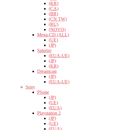
(KR)
(CA)
(BR)
(CN TW)
(RU)
(NOVO)
Mega-CD (ALL)
(UE)
(JP)
Saturno
(EUA-UE)
(JP)
(KR)
Dreamcast
(JP)
(EUA-UE)
Sony
PSone
(JP)
(UE)
(EUA)
Playstation 2
(JP)
(UE)
(EUA)