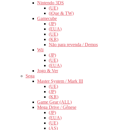
Nintendo 3DS
(UE)
(iQue & TW)
Gamecube
(JP)
(EUA)
(UE)
(KR)
Não para revenda / Demos
Wii
(JP)
(UE)
(EUA)
Jogo & Ver
Sega
Master System / Mark III
(UE)
(JP)
(KR)
Game Gear (ALL)
Mega Drive / Gênese
(JP)
(EUA)
(UE)
(AS)