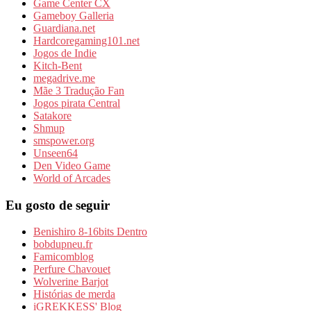
Game Center CX
Gameboy Galleria
Guardiana.net
Hardcoregaming101.net
Jogos de Indie
Kitch-Bent
megadrive.me
Mãe 3 Tradução Fan
Jogos pirata Central
Satakore
Shmup
smspower.org
Unseen64
Den Video Game
World of Arcades
Eu gosto de seguir
Benishiro 8-16bits Dentro
bobdupneu.fr
Famicomblog
Perfure Chavouet
Wolverine Barjot
Histórias de merda
iGREKKESS' Blog