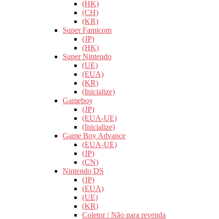
(HK)
(CH)
(KR)
Super Famicom
(JP)
(HK)
Super Nintendo
(UE)
(EUA)
(KR)
(Inicialize)
Gameboy
(JP)
(EUA-UE)
(Inicialize)
Game Boy Advance
(EUA-UE)
(JP)
(CN)
Nintendo DS
(JP)
(EUA)
(UE)
(KR)
Coletor / Não para revenda