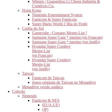
Winsen / Guangzhou Li Cheng Indústria &
Comércio Co.
Hong Kong
Nintendo Entertainment System
Famicom & Super Famicom
Super Mario World 2 Ilha do Yoshi
Coréia do Sul
Gamecube : Coreano Mestre-List !
Samsung Super Gam * menino (en Français)
Samsung Super Gam * menino (em Inglês)
Hyundai Super Comboy
Mestre-List
(en Français)
Hyundai Super Comboy
Mestre-List
(em Inglês)
Taiwan
Famicom de Taiwan
Jogos originais de Taiwan no Megadrive
Megadrive versão asiática
Coleção
Nintendo
Famicom & NES
(EUA-UE)
(JP)