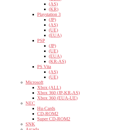
(AS)
(KR)
Playstation 3
(JP)
(AS)
(UE)
(EUA)
PSP
(JP)
(UE)
(EUA)
(KR-AS)
PS Vita
(AS)
(UE)
Microsoft
Xbox (ALL)
Xbox 360 (JP-KR-AS)
Xbox 360 (EUA-UE)
NEC
Hu-Cards
CD-ROM2
Super CD-ROM2
SNK
Arcada