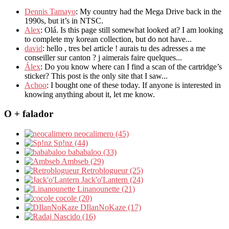
Dennis Tamayo
: My country had the Mega Drive back in the
1990s, but it’s in NTSC.
Alex
: Olá. Is this page still somewhat looked at? I am looking
to complete my korean collection, but do not have...
david
: hello , tres bel article ! aurais tu des adresses a me
conseiller sur canton ? j aimerais faire quelques...
Álex
: Do you know where can I find a scan of the cartridge’s
sticker? This post is the only site that I saw...
Achoo
: I bought one of these today. If anyone is interested in
knowing anything about it, let me know.
O + falador
neocalimero (45)
Sp!nz (44)
bababaloo (33)
Ambseb (29)
Retroblogueur (25)
Jack'o'Lantern (24)
Linanounette (21)
cocole (20)
DIlanNoKaze (17)
Nascido (16)