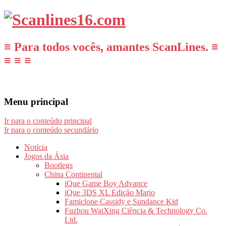
≡ Para todos vocês, amantes ScanLines. ≡
≡ ≡ ≡
Menu principal
Ir para o conteúdo principal
Ir para o conteúdo secundário
Notícia
Jogos da Ásia
Bootlegs
China Continental
iQue Game Boy Advance
iQue 3DS XL Edição Mario
Famiclone Cassidy e Sundance Kid
Fuzhou WaiXing Ciência & Technology Co.
Ltd.