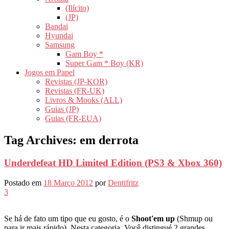
(Ilícito)
(JP)
Bandai
Hyundai
Samsung
Gam Boy *
Super Gam * Boy (KR)
Jogos em Papel
Revistas (JP-KOR)
Revistas (FR-UK)
Livros & Mooks (ALL)
Guias (JP)
Guias (FR-EUA)
Tag Archives:
em derrota
Underdefeat HD Limited Edition (PS3 & Xbox 360)
Postado em
18 Março 2012
por
Dentifritz
3
Se há de fato um tipo que eu gosto, é o
Shoot'em up
(Shmup ou
para ir mais rápido). Nesta categoria, Você distingué 2 grandes