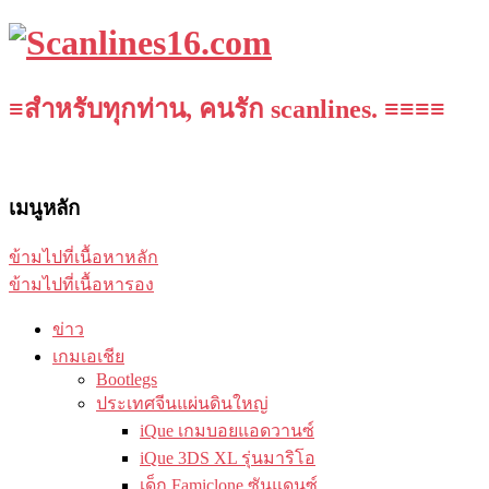
≡สำหรับทุกท่าน, คนรัก scanlines. ≡≡≡≡
เมนูหลัก
ข้ามไปที่เนื้อหาหลัก
ข้ามไปที่เนื้อหารอง
ข่าว
เกมเอเชีย
Bootlegs
ประเทศจีนแผ่นดินใหญ่
iQue เกมบอยแอดวานซ์
iQue 3DS XL รุ่นมาริโอ
เด็ก Famiclone ซันแดนซ์