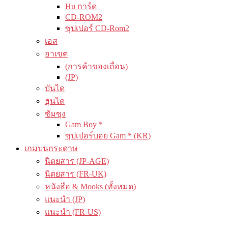
Hu การ์ด
CD-ROM2
ซุปเปอร์ CD-Rom2
เอส
อาเขต
(การค้าของเถื่อน)
(JP)
บันได
ฮุนได
ซัมซุง
Gam Boy *
ซุปเปอร์บอย Gam * (KR)
เกมบนกระดาษ
นิตยสาร (JP-AGE)
นิตยสาร (FR-UK)
หนังสือ & Mooks (ทั้งหมด)
แนะนำ (JP)
แนะนำ (FR-US)