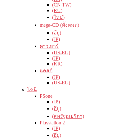
(CN TW)
(RU)
(ใหม่)
mega-CD (ทั้งหมด)
(อียู)
(JP)
ดาวเสาร์
(US-EU)
(JP)
(KR)
แคสต์
(JP)
(US-EU)
โซนี่
PSone
(JP)
(อียู)
(สหรัฐอเมริกา)
Playstation 2
(JP)
(อียู)