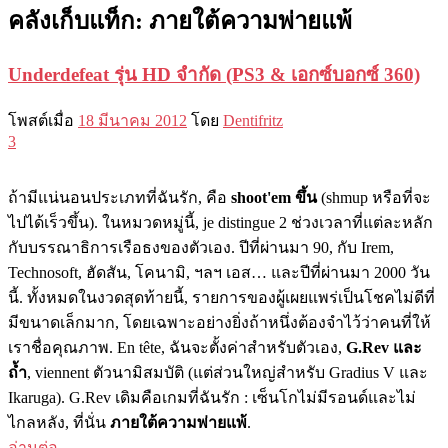
คลังเก็บแท็ก:
ภายใต้ความพ่ายแพ้
Underdefeat รุ่น HD จำกัด (PS3 & เอกซ์บอกซ์ 360)
โพสต์เมื่อ
18 มีนาคม 2012
โดย
Dentifritz
3
ถ้ามีแน่นอนประเภทที่ฉันรัก, คือ
shoot'em ขึ้น
(shmup หรือที่จะ
ไปได้เร็วขึ้น). ในหมวดหมู่นี้, je distingue 2 ช่วงเวลาที่แต่ละหลัก
กับบรรณาธิการเรือธงของตัวเอง. ปีที่ผ่านมา 90, กับ Irem,
Technosoft, ฮัดสัน, โคนามิ, ฯลฯ เอส… และปีที่ผ่านมา 2000 วัน
นี้. ทั้งหมดในงวดสุดท้ายนี้, รายการของผู้เผยแพร่เป็นโชคไม่ดีที่
มีขนาดเล็กมาก, โดยเฉพาะอย่างยิ่งถ้าหนึ่งต้องจำไว้ว่าคนที่ให้
เราชื่อคุณภาพ. En tête, ฉันจะตั้งค่าสำหรับตัวเอง,
G.Rev และ
ถ้ำ
, viennent ตัวนามิสมบัติ (แต่ส่วนใหญ่สำหรับ Gradius V และ
Ikaruga). G.Rev เดิมคือเกมที่ฉันรัก : เซ็นโกไม่มีรอนด์และไม่
ไกลหลัง, ที่นั่น
ภายใต้ความพ่ายแพ้
.
อ่านต่อ
→