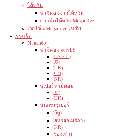
ไต้หวัน
ฟามิคอมจากไต้หวัน
เกมเดิมไต้หวัน Megadrive
เวอร์ชั่น Megadrive เอเชีย
การเก็บ
Nintendo
ฟามิคอม & NES
(US-EU)
(JP)
(HK)
(CH)
(KR)
ซูเปอร์ฟามิคอม
(JP)
(HK)
นินเทนซูเปอร์
(อียู)
(สหรัฐอเมริกา)
(KR)
(รองเท้า)