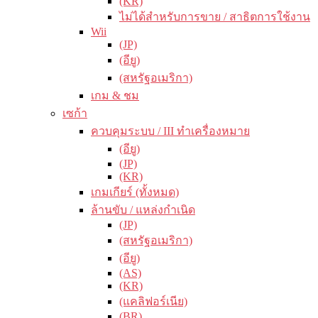
(KR)
ไม่ได้สำหรับการขาย / สาธิตการใช้งาน
Wii
(JP)
(อียู)
(สหรัฐอเมริกา)
เกม & ชม
เซก้า
ควบคุมระบบ / III ทำเครื่องหมาย
(อียู)
(JP)
(KR)
เกมเกียร์ (ทั้งหมด)
ล้านขับ / แหล่งกำเนิด
(JP)
(สหรัฐอเมริกา)
(อียู)
(AS)
(KR)
(แคลิฟอร์เนีย)
(BR)