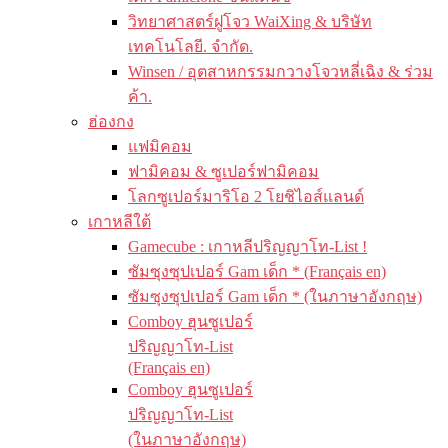
วิทยาศาสตร์ฝูโจว WaiXing & บริษัท
เทคโนโลยี. จำกัด.
Winsen / อุตสาหกรรมกวางโจวหลี่เฉิง & ร่วม
ค้า.
ฮ่องกง
แฟมิคอม
ฟามิคอม & ซูเปอร์ฟามิคอม
โลกซูเปอร์มาริโอ 2 โยชิไอส์แลนด์
เกาหลีใต้
Gamecube : เกาหลีปริญญาโท-List !
ซัมซุงซุปเปอร์ Gam เด็ก * (Français en)
ซัมซุงซุปเปอร์ Gam เด็ก * (ในภาษาอังกฤษ)
Comboy ฮุนซูเปอร์
ปริญญาโท-List
(Français en)
Comboy ฮุนซูเปอร์
ปริญญาโท-List
(ในภาษาอังกฤษ)