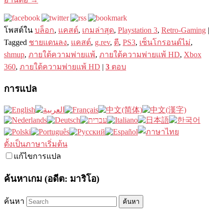
โพสต์ใน
บล็อก
,
แคสต์
,
เกมล่าสุด
,
Playstation 3
,
Retro-Gaming
|
Tagged
ชายแดนลง
,
แคสต์
,
g.rev
,
ตี
,
PS3
,
เซ็นโกรอนด์ไม่
,
shmup
,
ภายใต้ความพ่ายแพ้
,
ภายใต้ความพ่ายแพ้ HD
,
Xbox
360
,
ภายใต้ความพ่ายแพ้ HD
|
3
ตอบ
การแปล
ตั้งเป็นภาษาเริ่มต้น
แก้ไขการแปล
ค้นหาเกม (อดีต: มาริโอ)
ค้นหา