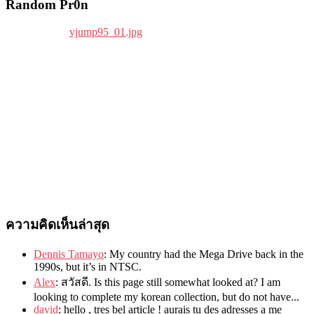
Random Pr0n
ความคิดเห็นล่าสุด
Dennis Tamayo
:
My country had the Mega Drive back in the
1990s
,
but it’s in NTSC
.
Alex
: สวัสดี.
Is this page still somewhat looked at
?
I am
looking to complete my korean collection
,
but do not have..
.
david
:
hello
,
tres bel article
!
aurais tu des adresses a me