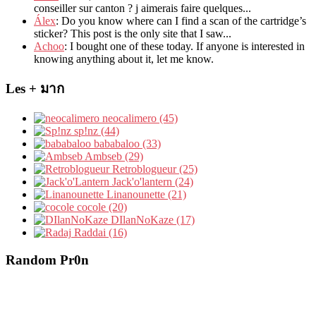
conseiller sur canton
?
j aimerais faire quelques..
.
Álex
: Do you know where can I find a scan of the cartridge’s
sticker? This post is the only site that I saw...
Achoo
: I bought one of these today. If anyone is interested in
knowing anything about it, let me know.
Les + มาก
neocalimero (45)
sp!nz (44)
bababaloo (33)
Ambseb (29)
Retroblogueur (25)
Jack'o'lantern (24)
Linanounette (21)
cocole (20)
DIlanNoKaze (17)
Raddai (16)
Random Pr0n