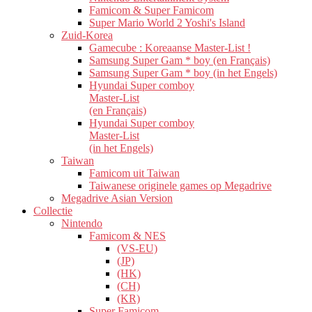
Famicom & Super Famicom
Super Mario World 2 Yoshi's Island
Zuid-Korea
Gamecube : Koreaanse Master-List !
Samsung Super Gam * boy (en Français)
Samsung Super Gam * boy (in het Engels)
Hyundai Super comboy
Master-List
(en Français)
Hyundai Super comboy
Master-List
(in het Engels)
Taiwan
Famicom uit Taiwan
Taiwanese originele games op Megadrive
Megadrive Asian Version
Collectie
Nintendo
Famicom & NES
(VS-EU)
(JP)
(HK)
(CH)
(KR)
Super Famicom