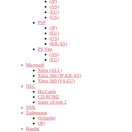
(JP)
(AS)
(EU)
(US)
PSP
(JP)
(EU)
(US)
(KR-AS)
PS Vita
(AS)
(EU)
Microsoft
Xbox (ALL)
Xbox 360 (JP-KR-AS)
Xbox 360 (VS-EU)
NEC
Hu-Cards
CD-ROM2
Super cd-rom 2
SNK
Zuilengang
(Schacht)
(JP)
Bandai