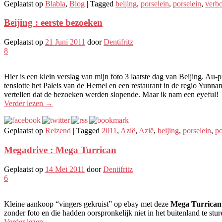
Geplaatst op
Blabla
,
Blog
|
Tagged
beijing
,
porselein
,
porselein
,
verbo
Beijing : eerste bezoeken
Geplaatst op
21 Juni 2011
door
Dentifritz
8
Hier is een klein verslag van mijn foto 3 laatste dag van Beijing. A
tenslotte het Paleis van de Hemel en een restaurant in de regio Yunna
vertellen dat de bezoeken werden slopende. Maar ik nam een ​​eyeful!
Verder lezen
→
Geplaatst op
Reizend
|
Tagged
2011
,
Azië
,
Azië
,
beijing
,
porselein
,
po
Megadrive : Mega Turrican
Geplaatst op
14 Mei 2011
door
Dentifritz
6
Kleine aankoop “vingers gekruist” op ebay met deze
Mega Turrican
zonder foto en die hadden oorspronkelijk niet in het buitenland te st
Verder lezen
→