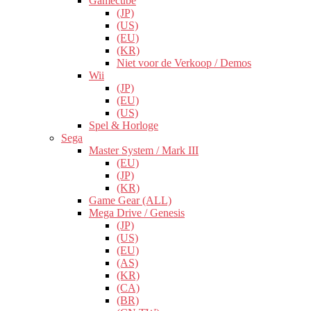
Gamecube
(JP)
(US)
(EU)
(KR)
Niet voor de Verkoop / Demos
Wii
(JP)
(EU)
(US)
Spel & Horloge
Sega
Master System / Mark III
(EU)
(JP)
(KR)
Game Gear (ALL)
Mega Drive / Genesis
(JP)
(US)
(EU)
(AS)
(KR)
(CA)
(BR)