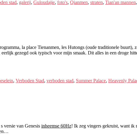
den stad
,
galerij
,
Guloudajie
,
foto's
,
Qianmen
,
straten
,
Tian'an mannen
u-programma, la place Tienanmen, les Hutongs (oude traditionele buurt)
n eerlijk gezegd ook typisch voor mijn smaak. Dit alles in een droge hi
rselein
,
Verboden Stad
,
verboden stad
,
Summer Palace
,
Heavenly Pala
s versie van Genesis
inheemse 60Hz
! Ik zeg vingers gekruist, want i
uren…