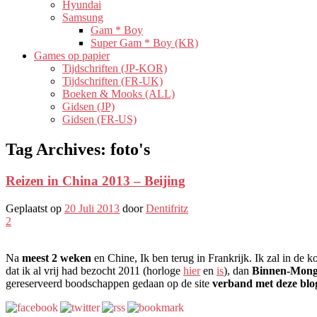
Hyundai
Samsung
Gam * Boy
Super Gam * Boy (KR)
Games op papier
Tijdschriften (JP-KOR)
Tijdschriften (FR-UK)
Boeken & Mooks (ALL)
Gidsen (JP)
Gidsen (FR-US)
Tag Archives:
foto's
Reizen in China 2013 – Beijing
Geplaatst op
20 Juli 2013
door
Dentifritz
2
Na
meest 2 weken
en Chine, Ik ben terug in Frankrijk. Ik zal in de k
dat ik al vrij had bezocht 2011 (horloge
hier
en
is
), dan
Binnen-Mong
gereserveerd boodschappen gedaan op de site
verband met deze blo