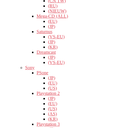
(CN TW)
(RU)
(NIEUW)
Mega-CD (ALL)
(EU)
(JP)
Saturnus
(VS-EU)
(JP)
(KR)
Dreamcast
(JP)
(VS-EU)
Sony
PSone
(JP)
(EU)
(US)
Playstation 2
(JP)
(EU)
(US)
(AS)
(KR)
Playstation 3