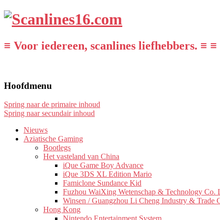
≡ Voor iedereen, scanlines liefhebbers. ≡ ≡
Hoofdmenu
Spring naar de primaire inhoud
Spring naar secundair inhoud
Nieuws
Aziatische Gaming
Bootlegs
Het vasteland van China
iQue Game Boy Advance
iQue 3DS XL Edition Mario
Famiclone Sundance Kid
Fuzhou WaiXing Wetenschap & Technology Co. L
Winsen / Guangzhou Li Cheng Industry & Trade 
Hong Kong
Nintendo Entertainment System