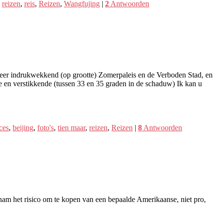
,
reizen
,
reis
,
Reizen
,
Wangfujing
|
2
Antwoorden
, zeer indrukwekkend (op grootte) Zomerpaleis en de Verboden Stad, en
tte en verstikkende (tussen 33 en 35 graden in de schaduw) Ik kan u
ces
,
beijing
,
foto's
,
tien maar
,
reizen
,
Reizen
|
8
Antwoorden
k nam het risico om te kopen van een bepaalde Amerikaanse, niet pro,