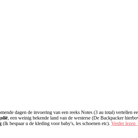
omende dagen de invoering van een reeks Notes (3 au total) vertellen een
olië
, een weinig bekende land van de westerse (De Backpacker hierboven
g
(Ik bespaar u de kleding voor baby's, les schoenen etc).
Verder lezen