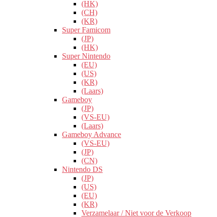
(HK)
(CH)
(KR)
Super Famicom
(JP)
(HK)
Super Nintendo
(EU)
(US)
(KR)
(Laars)
Gameboy
(JP)
(VS-EU)
(Laars)
Gameboy Advance
(VS-EU)
(JP)
(CN)
Nintendo DS
(JP)
(US)
(EU)
(KR)
Verzamelaar / Niet voor de Verkoop