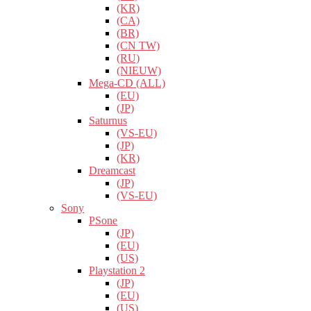
(KR)
(CA)
(BR)
(CN TW)
(RU)
(NIEUW)
Mega-CD (ALL)
(EU)
(JP)
Saturnus
(VS-EU)
(JP)
(KR)
Dreamcast
(JP)
(VS-EU)
Sony
PSone
(JP)
(EU)
(US)
Playstation 2
(JP)
(EU)
(US)