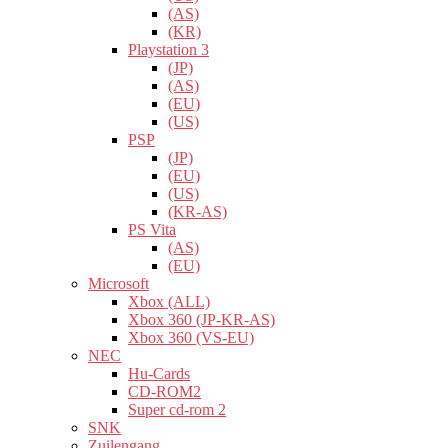
(AS)
(KR)
Playstation 3
(JP)
(AS)
(EU)
(US)
PSP
(JP)
(EU)
(US)
(KR-AS)
PS Vita
(AS)
(EU)
Microsoft
Xbox (ALL)
Xbox 360 (JP-KR-AS)
Xbox 360 (VS-EU)
NEC
Hu-Cards
CD-ROM2
Super cd-rom 2
SNK
Zuilengang