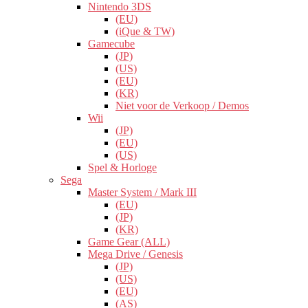
Nintendo 3DS
(EU)
(iQue & TW)
Gamecube
(JP)
(US)
(EU)
(KR)
Niet voor de Verkoop / Demos
Wii
(JP)
(EU)
(US)
Spel & Horloge
Sega
Master System / Mark III
(EU)
(JP)
(KR)
Game Gear (ALL)
Mega Drive / Genesis
(JP)
(US)
(EU)
(AS)