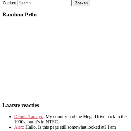
Zoeken
Random Pr0n
Laatste reacties
Dennis Tamayo
:
My country had the Mega Drive back in the
1990s
,
but it’s in NTSC
.
Alex
: Hallo.
Is this page still somewhat looked at
?
I am