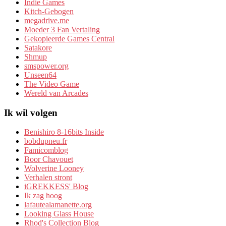
Indie Games
Kitch-Gebogen
megadrive.me
Moeder 3 Fan Vertaling
Gekopieerde Games Central
Satakore
Shmup
smspower.org
Unseen64
The Video Game
Wereld van Arcades
Ik wil volgen
Benishiro 8-16bits Inside
bobdupneu.fr
Famicomblog
Boor Chavouet
Wolverine Looney
Verhalen stront
iGREKKESS' Blog
Ik zag hoog
lafautealamanette.org
Looking Glass House
Rhod's Collection Blog