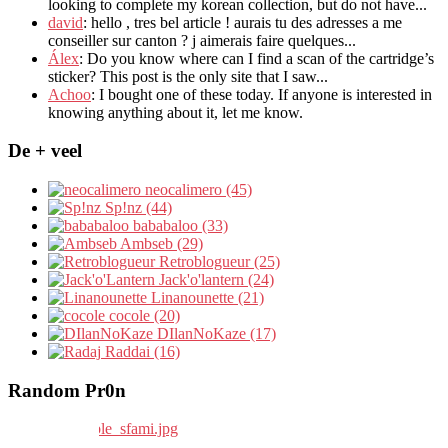
looking to complete my korean collection
,
but do not have..
.
david
:
hello
,
tres bel article
!
aurais tu des adresses a me
conseiller sur canton
?
j aimerais faire quelques..
.
Álex
: Do you know where can I find a scan of the cartridge’s
sticker? This post is the only site that I saw...
Achoo
: I bought one of these today. If anyone is interested in
knowing anything about it, let me know.
De + veel
neocalimero (45)
Sp!nz (44)
bababaloo (33)
Ambseb (29)
Retroblogueur (25)
Jack'o'lantern (24)
Linanounette (21)
cocole (20)
DIlanNoKaze (17)
Raddai (16)
Random Pr0n