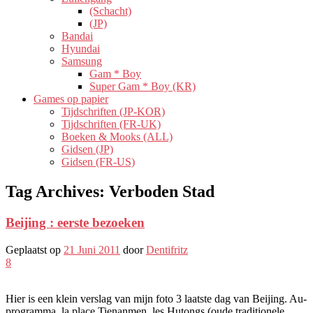
(Schacht)
(JP)
Bandai
Hyundai
Samsung
Gam * Boy
Super Gam * Boy (KR)
Games op papier
Tijdschriften (JP-KOR)
Tijdschriften (FR-UK)
Boeken & Mooks (ALL)
Gidsen (JP)
Gidsen (FR-US)
Tag Archives:
Verboden Stad
Beijing : eerste bezoeken
Geplaatst op
21 Juni 2011
door
Dentifritz
8
Hier is een klein verslag van mijn foto 3 laatste dag van Beijing. Au-
programma, la place Tienanmen, les Hutongs (oude traditionele