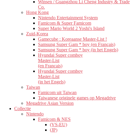
Winsen / Guangzhou Li Cheng Industry & Trade
Co.
Hong Kong
Nintendo Entertainment System
Famicom & Super Famicom
Super Mario World 2 Yoshi's Island
Zuid-Korea
Gamecube : Koreaanse Master-List !
Samsung Super Gam * boy (en Français)
Samsung Super Gam * boy (in het Engels)
Hyundai Super comboy
Master-List
(en Français)
Hyundai Super comboy
Master-List
(in het Engels)
Taiwan
Famicom uit Taiwan
Taiwanese originele games op Megadrive
Megadrive Asian Version
Collectie
Nintendo
Famicom & NES
(VS-EU)
(JP)