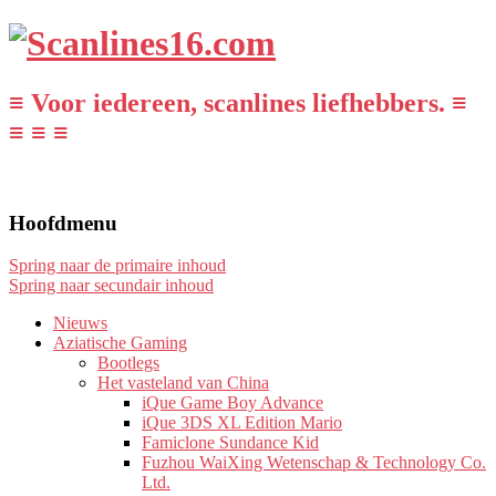
≡ Voor iedereen, scanlines liefhebbers. ≡
≡ ≡ ≡
Hoofdmenu
Spring naar de primaire inhoud
Spring naar secundair inhoud
Nieuws
Aziatische Gaming
Bootlegs
Het vasteland van China
iQue Game Boy Advance
iQue 3DS XL Edition Mario
Famiclone Sundance Kid
Fuzhou WaiXing Wetenschap & Technology Co.
Ltd.