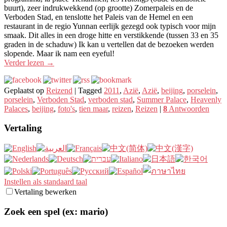
buurt), zeer indrukwekkend (op grootte) Zomerpaleis en de
Verboden Stad, en tenslotte het Paleis van de Hemel en een
restaurant in de regio Yunnan eerlijk gezegd ook typisch voor mijn
smaak. Dit alles in een droge hitte en verstikkende (tussen 33 en 35
graden in de schaduw) Ik kan u vertellen dat de bezoeken werden
slopende. Maar ik nam een ​​eyeful!
Verder lezen
→
Geplaatst op
Reizend
|
Tagged
2011
,
Azië
,
Azië
,
beijing
,
porselein
,
porselein
,
Verboden Stad
,
verboden stad
,
Summer Palace
,
Heavenly
Palaces
,
beijing
,
foto's
,
tien maar
,
reizen
,
Reizen
|
8
Antwoorden
Vertaling
Instellen als standaard taal
Vertaling bewerken
Zoek een spel (ex: mario)