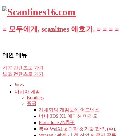
≡ 모두에게, scanlines 애호가. ≡ ≡ ≡ ≡
메인 메뉴
기본 컨텐츠로 가기
보조 컨텐츠로 가기
뉴스
아시아 게임
Bootlegs
중국
개새끼의 게임보이 어드벤스
너나 3DS XL 에디션 마리오
Famiclone 小霸王
복주 WaiXing 과학 & 기술 협력. (주).
Winsen / 광주 리 쳉 산업 & 무역 공동.