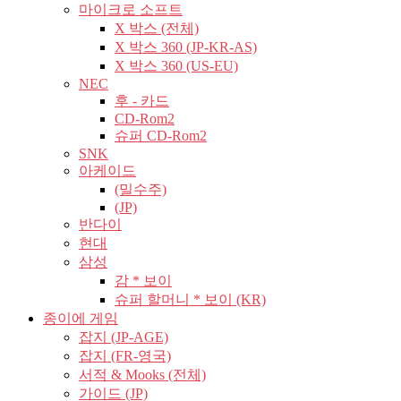
마이크로 소프트
X 박스 (전체)
X 박스 360 (JP-KR-AS)
X 박스 360 (US-EU)
NEC
후 - 카드
CD-Rom2
슈퍼 CD-Rom2
SNK
아케이드
(밀수주)
(JP)
반다이
현대
삼성
감 * 보이
슈퍼 할머니 * 보이 (KR)
종이에 게임
잡지 (JP-AGE)
잡지 (FR-영국)
서적 & Mooks (전체)
가이드 (JP)