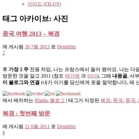
가이드 (FR-US)
태그 아카이브:
사진
중국 여행 2013 – 북경
에 게시됨
20 7월 2013
로
Dentifritz
2
후
가장 2 주
전용 차임, 나는 프랑스에서 돌아 왔어요. 나는 다음
방문한 것을 알고 2011 (참조
여기에
과
이다
), 그때
내몽골
, 서
이 블로그와 연결
(내가 아기를 당신에게 옷을 절약합니다, 레 신
에서 배치하는
Blabla
,
블로그
|
태그가 지정된
북경
,
중국
,
중국
,
북경 : 첫번째 방문
에 게시됨
21 6월 2011
로
Dentifritz
8