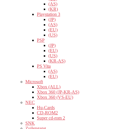
(AS)
(KR)
Playstation 3
(JP)
(AS)
(EU)
(US)
PSP
(JP)
(EU)
(US)
(KR-AS)
PS Vita
(AS)
(EU)
Microsoft
Xbox (ALL)
Xbox 360 (JP-KR-AS)
Xbox 360 (VS-EU)
NEC
Hu-Cards
CD-ROM2
Super cd-rom 2
SNK
Zuilengang