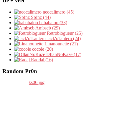
De + veel
neocalimero (45)
Sp!nz (44)
bababaloo (33)
Ambseb (29)
Retroblogueur (25)
Jack'o'lantern (24)
Linanounette (21)
cocole (20)
DIlanNoKaze (17)
Raddai (16)
Random Pr0n