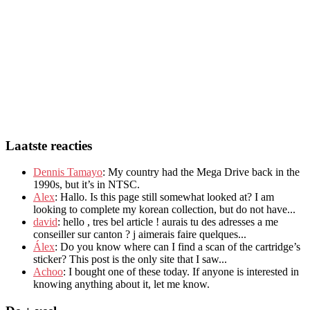
Laatste reacties
Dennis Tamayo
:
My country had the Mega Drive back in the
1990s
,
but it’s in NTSC
.
Alex
: Hallo.
Is this page still somewhat looked at
?
I am
looking to complete my korean collection
,
but do not have..
.
david
:
hello
,
tres bel article
!
aurais tu des adresses a me
conseiller sur canton
?
j aimerais faire quelques..
.
Álex
: Do you know where can I find a scan of the cartridge’s
sticker? This post is the only site that I saw...
Achoo
: I bought one of these today. If anyone is interested in
knowing anything about it, let me know.