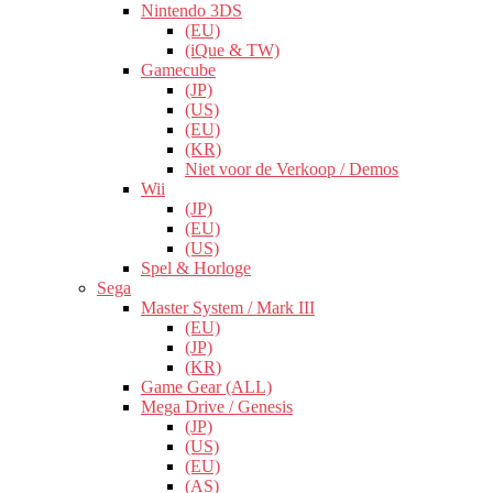
Nintendo 3DS
(EU)
(iQue & TW)
Gamecube
(JP)
(US)
(EU)
(KR)
Niet voor de Verkoop / Demos
Wii
(JP)
(EU)
(US)
Spel & Horloge
Sega
Master System / Mark III
(EU)
(JP)
(KR)
Game Gear (ALL)
Mega Drive / Genesis
(JP)
(US)
(EU)
(AS)