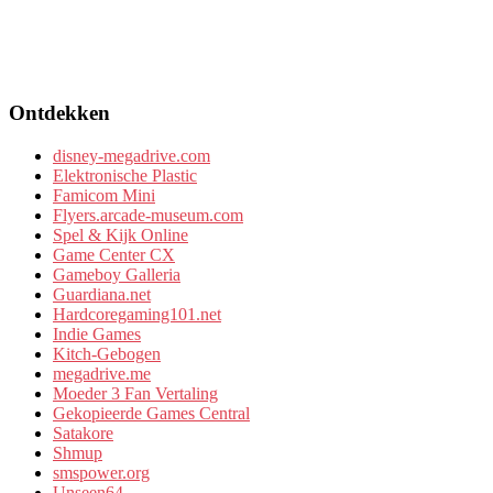
Ontdekken
disney-megadrive.com
Elektronische Plastic
Famicom Mini
Flyers.arcade-museum.com
Spel & Kijk Online
Game Center CX
Gameboy Galleria
Guardiana.net
Hardcoregaming101.net
Indie Games
Kitch-Gebogen
megadrive.me
Moeder 3 Fan Vertaling
Gekopieerde Games Central
Satakore
Shmup
smspower.org
Unseen64