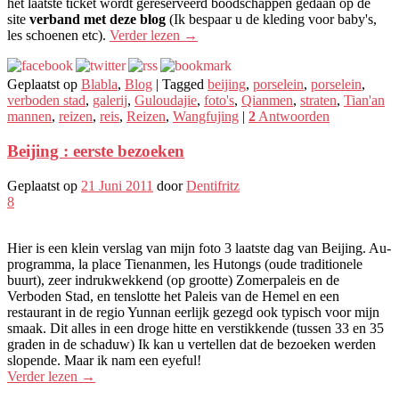
het laatste ticket wordt gereserveerd boodschappen gedaan op de
site
verband met deze blog
(Ik bespaar u de kleding voor baby's,
les schoenen etc).
Verder lezen
→
Geplaatst op
Blabla
,
Blog
|
Tagged
beijing
,
porselein
,
porselein
,
verboden stad
,
galerij
,
Guloudajie
,
foto's
,
Qianmen
,
straten
,
Tian'an
mannen
,
reizen
,
reis
,
Reizen
,
Wangfujing
|
2
Antwoorden
Beijing : eerste bezoeken
Geplaatst op
21 Juni 2011
door
Dentifritz
8
Hier is een klein verslag van mijn foto 3 laatste dag van Beijing. Au-
programma, la place Tienanmen, les Hutongs (oude traditionele
buurt), zeer indrukwekkend (op grootte) Zomerpaleis en de
Verboden Stad, en tenslotte het Paleis van de Hemel en een
restaurant in de regio Yunnan eerlijk gezegd ook typisch voor mijn
smaak. Dit alles in een droge hitte en verstikkende (tussen 33 en 35
graden in de schaduw) Ik kan u vertellen dat de bezoeken werden
slopende. Maar ik nam een ​​eyeful!
Verder lezen
→