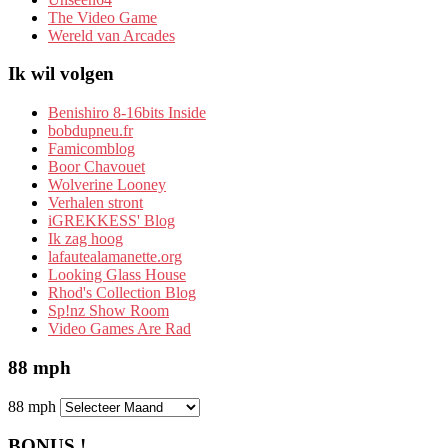
The Video Game
Wereld van Arcades
Ik wil volgen
Benishiro 8-16bits Inside
bobdupneu.fr
Famicomblog
Boor Chavouet
Wolverine Looney
Verhalen stront
iGREKKESS' Blog
Ik zag hoog
lafautealamanette.org
Looking Glass House
Rhod's Collection Blog
Sp!nz Show Room
Video Games Are Rad
88 mph
88 mph
BONUS !