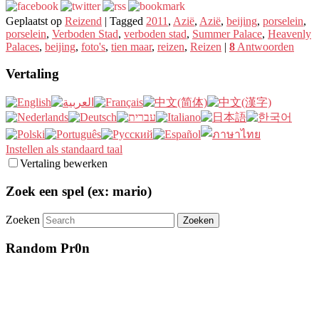
Geplaatst op
Reizend
|
Tagged
2011
,
Azië
,
Azië
,
beijing
,
porselein
,
porselein
,
Verboden Stad
,
verboden stad
,
Summer Palace
,
Heavenly
Palaces
,
beijing
,
foto's
,
tien maar
,
reizen
,
Reizen
|
8
Antwoorden
Vertaling
Instellen als standaard taal
Vertaling bewerken
Zoek een spel (ex: mario)
Zoeken
Random Pr0n