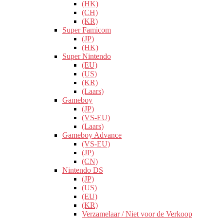
(HK)
(CH)
(KR)
Super Famicom
(JP)
(HK)
Super Nintendo
(EU)
(US)
(KR)
(Laars)
Gameboy
(JP)
(VS-EU)
(Laars)
Gameboy Advance
(VS-EU)
(JP)
(CN)
Nintendo DS
(JP)
(US)
(EU)
(KR)
Verzamelaar / Niet voor de Verkoop