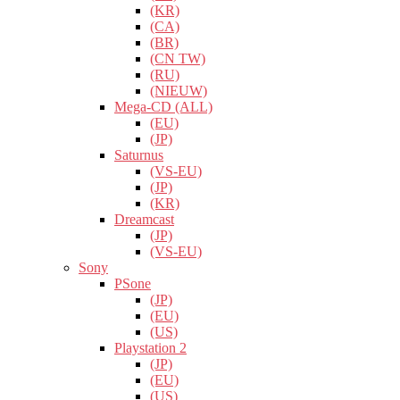
(KR)
(CA)
(BR)
(CN TW)
(RU)
(NIEUW)
Mega-CD (ALL)
(EU)
(JP)
Saturnus
(VS-EU)
(JP)
(KR)
Dreamcast
(JP)
(VS-EU)
Sony
PSone
(JP)
(EU)
(US)
Playstation 2
(JP)
(EU)
(US)