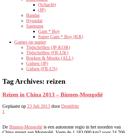
(Schacht)
(JP)
Bandai
Hyundai
Samsung
Gam * Boy
Super Gam * Boy (KR)
Games op papier
Tijdschriften (JP-KOR)
Tijdschriften (FR-UK)
Boeken & Mooks (ALL)
Gidsen (JP)
Gidsen (FR-US)
Tag Archives:
reizen
Reizen in China 2013 – Binnen-Mongolië
Geplaatst op
23 Juli 2013
door
Dentifritz
1
De
Binnen-Mongolië
is een autonome regio in het noorden van
China grenst aan Mongolië. Vaste de 1 183 000 km2 voor 24 706