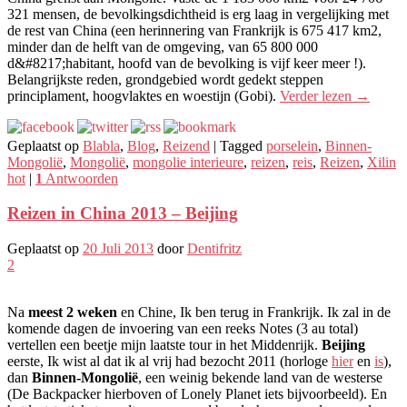
321 mensen, de bevolkingsdichtheid is erg laag in vergelijking met
de rest van China (een herinnering van Frankrijk is 675 417 km2,
minder dan de helft van de omgeving, van 65 800 000
d&#8217;habitant, hoofd van de bevolking is vijf keer meer !).
Belangrijkste reden, grondgebied wordt gedekt steppen
principlament, hoogvlaktes en woestijn (Gobi).
Verder lezen
→
Geplaatst op
Blabla
,
Blog
,
Reizend
|
Tagged
porselein
,
Binnen-
Mongolië
,
Mongolië
,
mongolie interieure
,
reizen
,
reis
,
Reizen
,
Xilin
hot
|
1
Antwoorden
Reizen in China 2013 – Beijing
Geplaatst op
20 Juli 2013
door
Dentifritz
2
Na
meest 2 weken
en Chine, Ik ben terug in Frankrijk. Ik zal in de
komende dagen de invoering van een reeks Notes (3 au total)
vertellen een beetje mijn laatste tour in het Middenrijk.
Beijing
eerste, Ik wist al dat ik al vrij had bezocht 2011 (horloge
hier
en
is
),
dan
Binnen-Mongolië
, een weinig bekende land van de westerse
(De Backpacker hierboven of Lonely Planet iets bijvoorbeeld). En