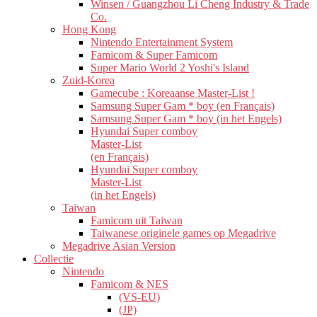
Winsen / Guangzhou Li Cheng Industry & Trade
Co.
Hong Kong
Nintendo Entertainment System
Famicom & Super Famicom
Super Mario World 2 Yoshi's Island
Zuid-Korea
Gamecube : Koreaanse Master-List !
Samsung Super Gam * boy (en Français)
Samsung Super Gam * boy (in het Engels)
Hyundai Super comboy
Master-List
(en Français)
Hyundai Super comboy
Master-List
(in het Engels)
Taiwan
Famicom uit Taiwan
Taiwanese originele games op Megadrive
Megadrive Asian Version
Collectie
Nintendo
Famicom & NES
(VS-EU)
(JP)