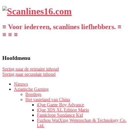
≡ Voor iedereen, scanlines liefhebbers. ≡
≡ ≡ ≡
Hoofdmenu
Spring naar de primaire inhoud
Spring naar secundair inhoud
Nieuws
Aziatische Gaming
Bootlegs
Het vasteland van China
iQue Game Boy Advance
iQue 3DS XL Edition Mario
Famiclone Sundance Kid
Fuzhou WaiXing Wetenschap & Technology Co.
Ltd.