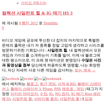
가이드 (FR-US)
컬렉션 사일런트 힐 & IG 매기 HS 3
에 게시됨
9 행진 2012
로
Dentifritz
9
비디오 게임에 공포에 투신한 GI 잡지의 마지막으로 특별한
문제의 출력은 내가 저 종류를 정말 고맙게 생각하고 시리즈를
방문하기위한 기회입니다 :
사일런트 힐
. 내 컬렉션에서 모든
게임과 가이드를 소개하는이 기회를 빌어. 이제 내 블로그에
대한 평소이므로, 이 프레 젠 테이션은 분명있다
수많은 사진
과 동영상을 첨부
당신에게 허용하도록 명령할, 나는 희망한
다, 자신 자세히 서로 다른 게임을 감사하는.
읽는 계속
→
에서 배치하는
블로그
,
최근 게임
,
서적 & BD
,
플레이 스테이
션 2
,
플레이 스테이션 3
,
PSone
,
PSP
,
레트로 - 게임
|
태그가 지
정된
아키라 야마오카
,
수집
,
IG
,
NG 잡지
,
IG 매기 Hors 세리
에 03
,
사일런트 힐
,
서바이벌 호러
,
사일런트 힐
|
9
답글