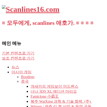
≡ 모두에게, scanlines 애호가. ≡ ≡ ≡ ≡
메인 메뉴
기본 컨텐츠로 가기
보조 컨텐츠로 가기
뉴스
아시아 게임
Bootlegs
중국
개새끼의 게임보이 어드벤스
너나 3DS XL 에디션 마리오
Famiclone 小霸王
복주 WaiXing 과학 & 기술 협력. (주).
Winsen / 광주 리 쳉 산업 & 무역 공동.