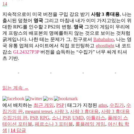
14
지속적으로이 미국 버전을 구입 강요 받기
사람 3 휴대용
, 나는
출시된 덮쳤어
영국
그리고 마침내 내가 이미 가지고있는이 위
대한 RPG를 인수할 2 PS2의 변형.
영국
그것이 게임이 우리에
게 프랑스의 배포본의 명예를하지 않는 것으로 보이는 것처럼
굵게입니다. 나한 테는 문제가 그, 친구로서
Bababaloo
, 나는 영
국 유통 업체의 사이트에서 직접 포인팅하고
ghostlight
내 코드
감소
GL24327P3P
버전을 습득하는 “수집가” 너무 싸게 티셔
츠 기반.
읽는 계속
→
에서 배치하는
최근 게임
,
PSP
|
태그가 지정된
atlus
,
수집가
,
수
집가의 판
,
megami tensei
,
사람 3
,
사람 3 휴대용
,
사람 3 휴대용
수집가의 판
,
PSP
,
RPG
,
소니 PSP
,
UMD
,
아틀라스
,
플레이 스
테이션 포터블
,
페르소나 3 포터블
,
롤플레잉 게임
,
여신 転 학
생
|
14
답글