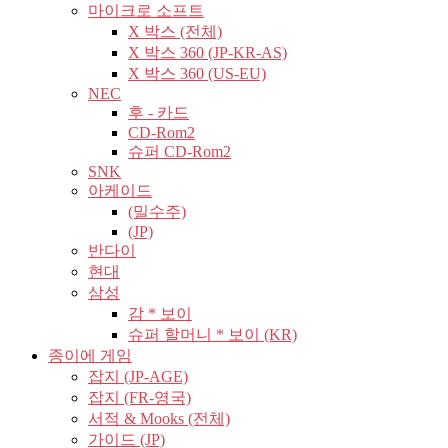
마이크로 소프트
X 박스 (전체)
X 박스 360 (JP-KR-AS)
X 박스 360 (US-EU)
NEC
후 - 카드
CD-Rom2
슈퍼 CD-Rom2
SNK
아케이드
(밀수주)
(JP)
반다이
현대
삼성
감 * 보이
슈퍼 할머니 * 보이 (KR)
종이에 게임
잡지 (JP-AGE)
잡지 (FR-영국)
서적 & Mooks (전체)
가이드 (JP)