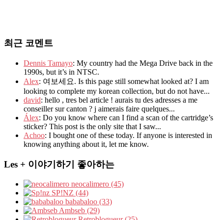
최근 코멘트
Dennis Tamayo
: My country had the Mega Drive back in the
1990s, but it’s in NTSC.
Alex
: 여보세요. Is this page still somewhat looked at? I am
looking to complete my korean collection, but do not have...
david
: hello , tres bel article ! aurais tu des adresses a me
conseiller sur canton ? j aimerais faire quelques...
Álex
: Do you know where can I find a scan of the cartridge’s
sticker? This post is the only site that I saw...
Achoo
: I bought one of these today. If anyone is interested in
knowing anything about it, let me know.
Les + 이야기하기 좋아하는
neocalimero (45)
SP!NZ (44)
bababaloo (33)
Ambseb (29)
Retroblogueur (25)