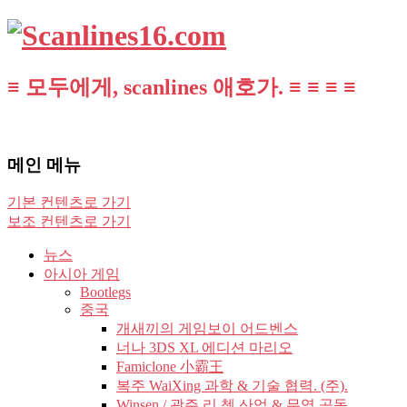
≡ 모두에게, scanlines 애호가. ≡ ≡ ≡ ≡
메인 메뉴
기본 컨텐츠로 가기
보조 컨텐츠로 가기
뉴스
아시아 게임
Bootlegs
중국
개새끼의 게임보이 어드벤스
너나 3DS XL 에디션 마리오
Famiclone 小霸王
복주 WaiXing 과학 & 기술 협력. (주).
Winsen / 광주 리 쳉 산업 & 무역 공동.