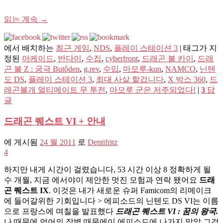
읽는 계속
→
에서 배치하는
최근 게임
,
NDS
,
플레이 스테이션 3
|
태그가 지
정된
아케이드
,
반다이
,
수집
,
cyberfront
,
드래곤 볼 카이
,
드래
곤 볼 Z : 궁극 Butôden
,
g.rev
,
수입
,
마모루-kun
,
NAMCO
,
닌텐
도 DS
,
플레이 스테이션 3
,
최대 사살 할겁니다
,
X 박스 360
,
드
래곤볼개 얼티메이트 무 투전
,
마모루 군은 저주되었다!
|
3
답
글
드래곤 퀘스트 VI + 안내
에 게시됨
24 월 2011
로
Dentifritz
4
하지만 내게 시간이 걸렸습니다, 53 시간 이상 8 정확하게 될
수 개월, 지금 에서야이 제안한 멋진 모험과 연락 됐어요
드래
곤 퀘스트 IX
. 이것은 내가 새로운 슈퍼 Famicom의 리메이크
에 들어갈위한 기회입니다 > 에피소드의 닌텐도 DS VI는 이름
으로 프랑스에 며칠을 발표했다
드래곤 퀘스트 VI : 꿈의 왕국.
나 때문에 언어의 장벽 때문에이 에피소드에 나가지 말았 그것