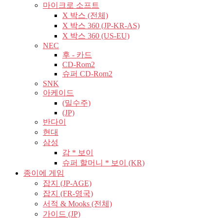
마이크로 소프트
X 박스 (전체)
X 박스 360 (JP-KR-AS)
X 박스 360 (US-EU)
NEC
후 - 카드
CD-Rom2
슈퍼 CD-Rom2
SNK
아케이드
(밀수주)
(JP)
반다이
현대
삼성
감 * 보이
슈퍼 할머니 * 보이 (KR)
종이에 게임
잡지 (JP-AGE)
잡지 (FR-영국)
서적 & Mooks (전체)
가이드 (JP)