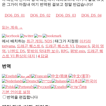
은 그가이 마침내 여기 번역된 걸보고 정말 반갑습니다!
DQ6_DS_01
DQ6_DS_02
DQ6_DS_03
DQ6_DS_04
읽는 계속
→
에서 배치하는
최근 게임
,
NDS
|
태그가 지정된
아키라
toriyama
,
드래곤 퀘스트 6
,
드래곤 퀘스트 VI
,
Draque 6
,
꿈의 영
역
,
닌텐도 DS
,
뜻밖의 막대한 보수
,
RPG
,
평방 enix
,
드래곤 퀘
스트 VI 환상의 대지
|
4
답글
번역
기본 언어로 설정
번역을 편집합니다