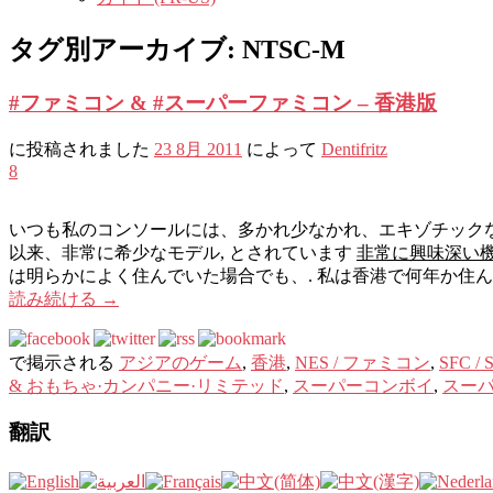
タグ別アーカイブ:
NTSC-M
#ファミコン & #スーパーファミコン – 香港版
に投稿されました
23 8月 2011
によって
Dentifritz
8
いつも私のコンソールには、多かれ少なかれ、エキゾチックな国
以来、非常に希少なモデル, とされています
非常に興味深い
は明らかによく住んでいた場合でも、. 私は香港で何年か住ん
読み続ける
→
で掲示される
アジアのゲーム
,
香港
,
NES / ファミコン
,
SFC / 
& おもちゃ·カンパニー·リミテッド
,
スーパーコンボイ
,
スー
翻訳