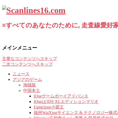
≡すべてのあなたのために, 走査線愛好家
メインメニュー
主要なコンテンツへスキップ
二次コンテンツへスキップ
ニュース
アジアのゲーム
海賊版
中国本土
iQueゲームボーイアドバンス
iQueは3DS XLエディションマリオ
Famiclone小霸王
福州WaiXingサイエンス & テクノロジー株式