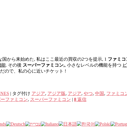
から来始めた, 私はここ最近の買収の2つを提示, 1
ファミコ
機能
. その後
スーパーファミコン,
, 小さなレベルの機能を持つ
ビ
だので、私の心に近いチケット !
SNES
|
タグ付け
アジア
,
アジア版
,
アジア
,
やつ
,
中国
,
ファミコ
パーファミコン
,
スーパーファミコン
|
8
返信