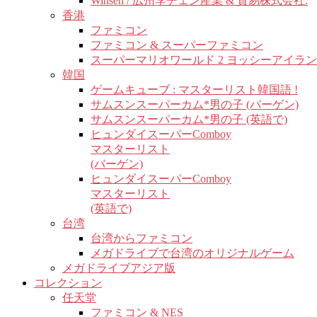
Winsen / 広州李チェン産業 & 貿易株式会社.
香港
ファミコン
ファミコン & スーパーファミコン
スーパーマリオワールド 2 ヨッシーアイラ
韓国
ゲームキューブ : マスターリスト韓国語 !
サムスンスーパーカム*男の子 (バーゲン)
サムスンスーパーカム*男の子 (英語で)
ヒュンダイスーパーComboy
マスターリスト
(バーゲン)
ヒュンダイスーパーComboy
マスターリスト
(英語で)
台湾
台湾からファミコン
メガドライブで台湾のオリジナルゲーム
メガドライブアジア版
コレクション
任天堂
ファミコン & NES