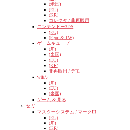
(米国)
(EU)
(KR)
コレクタ / 非再販用
ニンテンドー3DS
(EU)
(iQue & TW)
ゲームキューブ
(JP)
(米国)
(EU)
(KR)
非再販用 / デモ
wiiの
(JP)
(EU)
(米国)
ゲーム & 見る
セガ
マスターシステム / マークIII
(EU)
(JP)
(KR)