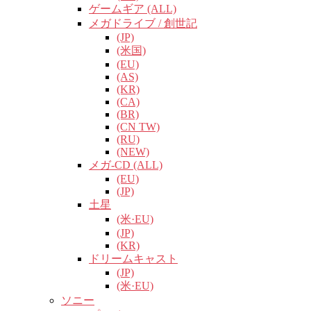
ゲームギア (ALL)
メガドライブ / 創世記
(JP)
(米国)
(EU)
(AS)
(KR)
(CA)
(BR)
(CN TW)
(RU)
(NEW)
メガ-CD (ALL)
(EU)
(JP)
土星
(米·EU)
(JP)
(KR)
ドリームキャスト
(JP)
(米·EU)
ソニー