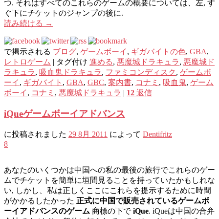
つ. それはすべてのこれらのゲームの概要については、左, す
ぐ下にチケットのジャンプの後に.
読み続ける
→
で掲示される
ブログ
,
ゲームボーイ
,
ギガバイトの色
,
GBA
,
レトロゲーム
|
タグ付け
進める
,
悪魔城ドラキュラ
,
悪魔城ド
ラキュラ
,
吸血鬼ドラキュラ
,
ファミコンディスク
,
ゲームボ
ーイ
,
ギガバイト
,
GBA
,
GBC
,
案内書
,
コナミ
,
吸血鬼
,
ゲーム
ボーイ
,
コナミ
,
悪魔城ドラキュラ
|
12
返信
iQueゲームボーイアドバンス
に投稿されました
29 8月 2011
によって
Dentifritz
8
あなたのいくつかは中国への私の最後の旅行でこれらのゲー
ムでチケットを簡単に垣間見ることを持っていたかもしれな
い, しかし、私は正しくここにこれらを提示するために時間
がかかるしたかった
正式に中国で販売されているゲームボ
ーイアドバンスのゲーム
商標の下で
iQue
. iQueは中国の合弁