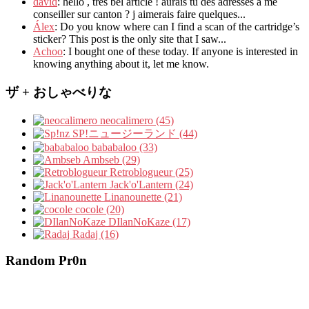
david
:
hello
,
tres bel article
!
aurais tu des adresses a me
conseiller sur canton
?
j aimerais faire quelques..
.
Álex
: Do you know where can I find a scan of the cartridge’s
sticker? This post is the only site that I saw...
Achoo
: I bought one of these today. If anyone is interested in
knowing anything about it, let me know.
ザ + おしゃべりな
neocalimero (45)
SP!ニュージーランド (44)
bababaloo (33)
Ambseb (29)
Retroblogueur (25)
Jack'o'Lantern (24)
Linanounette (21)
cocole (20)
DIlanNoKaze (17)
Radaj (16)
Random Pr0n