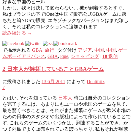
好きな​​中国のビール.
しかし、我々は決して変わらない… 彼が到着するとすぐ、
私はブランドの下でiQueは中国で販売公式GBAゲームに落
ちたと箱NDSで販売. エキゾチックなバージョンはまだ珍し
く、それは私のコレクションに追加されます.
読み続ける
→
で掲示される
GBA
,
旅行
|
タグ付け
アジア
,
中国
,
中国
,
ゲー
ムボーイアドバンス
,
GBA
,
ique
,
ショッピング
|
10
返信
2 日本人が嫉妬していることGBAゲーム
に投稿されました
13 6月 2011
によって
Dentifritz
7
とはい, それを知っている
日本人
時には自分のコレクション
を完了するには、あまりにもユーロや米国のゲームを見て.
最も驚くべきことは、それがまた頻繁にゲームが欧米市場の
ための日本のスタジオや出版社によって作られていることで
す. これらのゲームのいくつかは、到達することができ、か
つて列島でよく販売されているぽっちゃり. 私もそれが頻繁