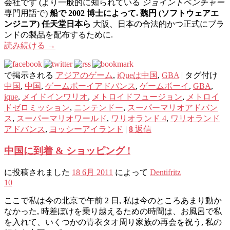
会社です (より一般的に知られている
ジョイントベンチャー
専門用語で)
船で 2002 博士によって. 魏円 (ソフトウェアエ
ンジニア) 任天堂日本ら
大阪、日本の合法的かつ正式にブラ
ンドの製品を配布するために.
読み続ける
→
で掲示される
アジアのゲーム
,
iQueは中国
,
GBA
|
タグ付け
中国
,
中国
,
ゲームボーイアドバンス
,
ゲームボーイ
,
GBA
,
ique
,
メイドインワリオ
,
メトロイドフュージョン
,
メトロイ
ドゼロミッション
,
ニンテンドー
,
スーパーマリオアドバン
ス
,
スーパーマリオワールド
,
ワリオランド 4
,
ワリオランド
アドバンス
,
ヨッシーアイランド
|
8
返信
中国に到着 & ショッピング !
に投稿されました
18 6月 2011
によって
Dentifritz
10
ここで私は今の北京で午前 2 日, 私は今のところあまり動か
なかった, 時差ぼけを乗り越えるための時間は、お風呂で私
を入れて、いくつかの青衣タオ周り家族の再会を祝う, 私の