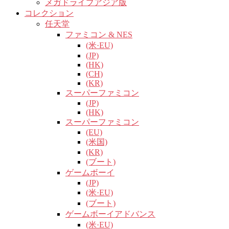
メガドライブアジア版
コレクション
任天堂
ファミコン & NES
(米·EU)
(JP)
(HK)
(CH)
(KR)
スーパーファミコン
(JP)
(HK)
スーパーファミコン
(EU)
(米国)
(KR)
(ブート)
ゲームボーイ
(JP)
(米·EU)
(ブート)
ゲームボーイアドバンス
(米·EU)