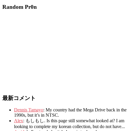
Random Pr0n
最新コメント
Dennis Tamayo
:
My country had the Mega Drive back in the
1990s
,
but it’s in NTSC
.
Alex
: もしもし.
Is this page still somewhat looked at
?
I am
looking to complete my korean collection
,
but do not have..
.