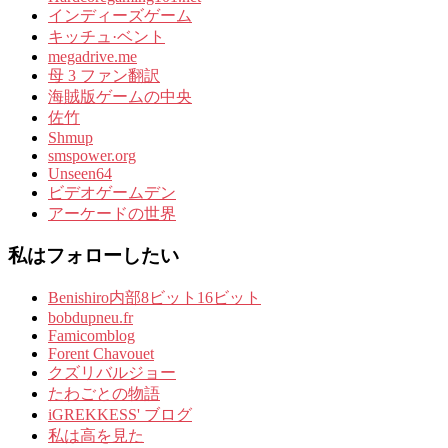
インディーズゲーム
キッチュ·ベント
megadrive.me
母 3 ファン翻訳
海賊版ゲームの中央
佐竹
Shmup
smspower.org
Unseen64
ビデオゲームデン
アーケードの世界
私はフォローしたい
Benishiro内部8ビット16ビット
bobdupneu.fr
Famicomblog
Forent Chavouet
クズリバルジョー
たわごとの物語
iGREKKESS' ブログ
私は高を見た