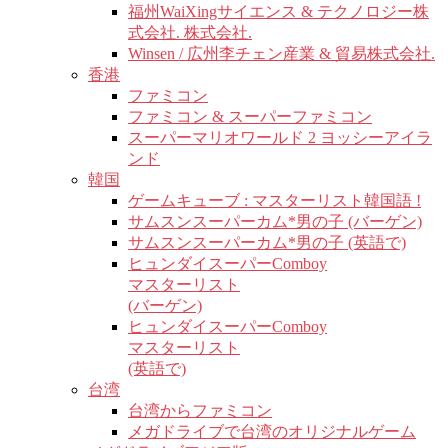
福州WaiXingサイエンス & テクノロジー株
式会社. 株式会社.
Winsen / 広州李チェン産業 & 貿易株式会社.
香港
ファミコン
ファミコン & スーパーファミコン
スーパーマリオワールド 2 ヨッシーアイラ
ンド
韓国
ゲームキューブ : マスターリスト韓国語 !
サムスンスーパーカム*男の子 (バーゲン)
サムスンスーパーカム*男の子 (英語で)
ヒュンダイスーパーComboy
マスターリスト
(バーゲン)
ヒュンダイスーパーComboy
マスターリスト
(英語で)
台湾
台湾からファミコン
メガドライブで台湾のオリジナルゲーム