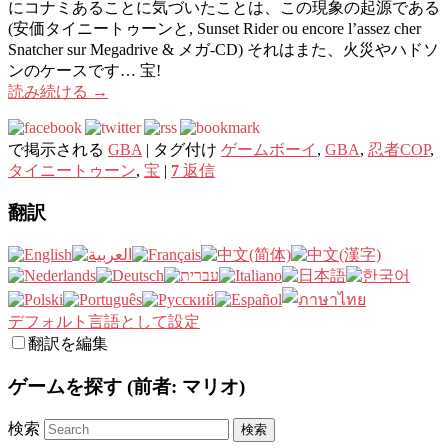
にコナミあることに気づいたことは、この現象の起源である
(安価タイニートゥーンと, Sunset Rider ou encore l’assez cher
Snatcher sur Megadrive & メガ-CD) それはまた、火災やハドソ
ンのケースです… 宝!
読み続ける
→
で掲示される
GBA
|
タグ付け
ゲームボーイ
,
GBA
,
忍者COP
,
タイニートゥーン
,
宝
|
7
返信
翻訳
デフォルト言語として設定
翻訳を編集
ゲームを探す (前者: マリオ)
検索