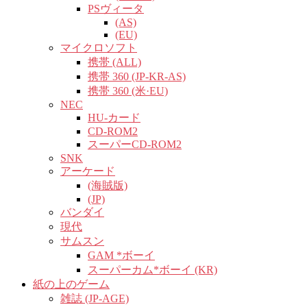
PSヴィータ
(AS)
(EU)
マイクロソフト
携帯 (ALL)
携帯 360 (JP-KR-AS)
携帯 360 (米·EU)
NEC
HU-カード
CD-ROM2
スーパーCD-ROM2
SNK
アーケード
(海賊版)
(JP)
バンダイ
現代
サムスン
GAM *ボーイ
スーパーカム*ボーイ (KR)
紙の上のゲーム
雑誌 (JP-AGE)