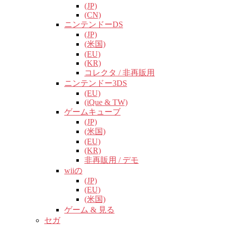
(JP)
(CN)
ニンテンドーDS
(JP)
(米国)
(EU)
(KR)
コレクタ / 非再販用
ニンテンドー3DS
(EU)
(iQue & TW)
ゲームキューブ
(JP)
(米国)
(EU)
(KR)
非再販用 / デモ
wiiの
(JP)
(EU)
(米国)
ゲーム & 見る
セガ