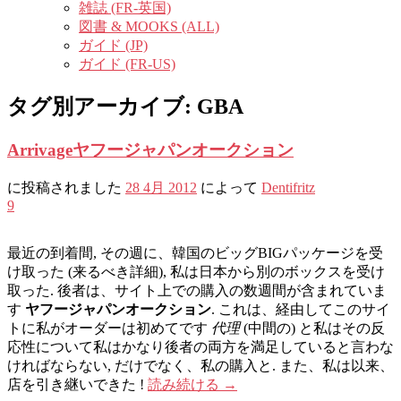
雑誌 (FR-英国)
図書 & MOOKS (ALL)
ガイド (JP)
ガイド (FR-US)
タグ別アーカイブ:
GBA
Arrivageヤフージャパンオークション
に投稿されました
28 4月 2012
によって
Dentifritz
9
最近の到着間, その週に、韓国のビッグBIGパッケージを受
け取った (来るべき詳細), 私は日本から別のボックスを受け
取った. 後者は、サイト上での購入の数週間が含まれていま
す
ヤフージャパンオークション
. これは、経由してこのサイ
トに私がオーダーは初めてです
代理
(中間の) と私はその反
応性について私はかなり後者の両方を満足していると言わな
ければならない, だけでなく、私の購入と. また、私は以来、
店を引き継いできた !
読み続ける
→