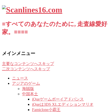
≡すべてのあなたのために, 走査線愛好
家。≡≡≡≡
メインメニュー
主要なコンテンツへスキップ
二次コンテンツへスキップ
ニュース
アジアのゲーム
海賊版
中国本土
iQueゲームボーイアドバンス
iQueは3DS XLエディションマリオ
Famiclone小霸王