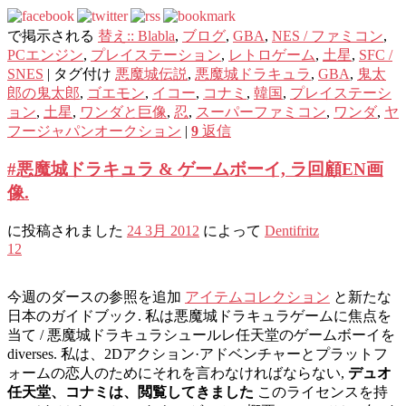
で掲示される
替え:: Blabla
,
ブログ
,
GBA
,
NES / ファミコン
,
PCエンジン
,
プレイステーション
,
レトロゲーム
,
土星
,
SFC /
SNES
|
タグ付け
悪魔城伝説
,
悪魔城ドラキュラ
,
GBA
,
鬼太
郎の鬼太郎
,
ゴエモン
,
イコー
,
コナミ
,
韓国
,
プレイステーシ
ョン
,
土星
,
ワンダと巨像
,
忍
,
スーパーファミコン
,
ワンダ
,
ヤ
フージャパンオークション
|
9
返信
#悪魔城ドラキュラ & ゲームボーイ, ラ回顧EN画
像.
に投稿されました
24 3月 2012
によって
Dentifritz
12
今週のダースの参照を追加
アイテムコレクション
と新たな
日本のガイドブック. 私は悪魔城ドラキュラゲームに焦点を
当て / 悪魔城ドラキュラシュールレ任天堂のゲームボーイを
diverses. 私は、2Dアクション·アドベンチャーとプラットフ
ォームの恋人のためにそれを言わなければならない,
デュオ
任天堂、コナミは、閲覧してきました
このライセンスを持