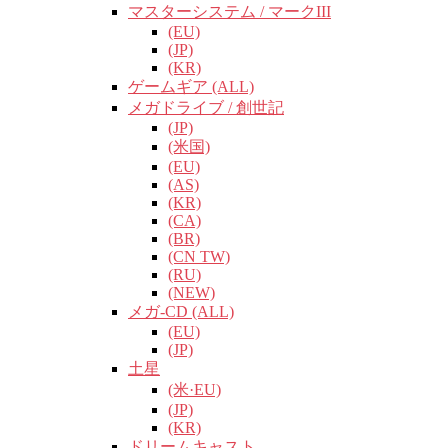
マスターシステム / マークIII
(EU)
(JP)
(KR)
ゲームギア (ALL)
メガドライブ / 創世記
(JP)
(米国)
(EU)
(AS)
(KR)
(CA)
(BR)
(CN TW)
(RU)
(NEW)
メガ-CD (ALL)
(EU)
(JP)
土星
(米·EU)
(JP)
(KR)
ドリームキャスト