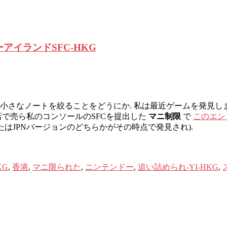
シーアイランドSFC-HKG
の小さなノートを絞ることをどうにか. 私は最近ゲームを発見し
店で売ら私のコンソールのSFCを提出した
マニ制限
で
このエン
はJPNバージョンのどちらかがその時点で発見され).
KG
,
香港
,
マニ限られた
,
ニンテンドー
,
追い詰められ-YI-HKG
,