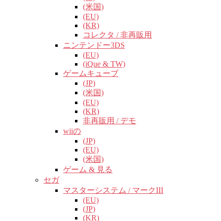
(米国)
(EU)
(KR)
コレクタ / 非再販用
ニンテンドー3DS
(EU)
(iQue & TW)
ゲームキューブ
(JP)
(米国)
(EU)
(KR)
非再販用 / デモ
wiiの
(JP)
(EU)
(米国)
ゲーム & 見る
セガ
マスターシステム / マークIII
(EU)
(JP)
(KR)