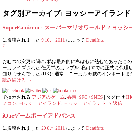
タグ別アーカイブ:
ヨッシーアイランド
SuperFamicom : スーパーマリオワールド 2 ヨッ
に投稿されました
9 10月 2011
によって
Dentifritz
7
おむつの変更の間に, 私は最終的に私は心に熱心であったこ
ーカライズされた
任天堂のカップル. 私はすでに正式に代理
知りませんでした (HKは通常、ローカル海賊のインポートまた
読み続ける
→
で掲示される
アジアのゲーム
,
香港
,
SFC / SNES
|
タグ付け
H
ミコン
,
ヨッシーアイランド
,
ヨッシーアイランド
|
7
返信
iQueゲームボーイアドバンス
に投稿されました
29 8月 2011
によって
Dentifritz