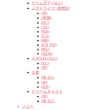
ゲームギア (ALL)
メガドライブ / 創世記
(JP)
(米国)
(EU)
(AS)
(KR)
(CA)
(BR)
(CN TW)
(RU)
(NEW)
メガ-CD (ALL)
(EU)
(JP)
土星
(米·EU)
(JP)
(KR)
ドリームキャスト
(JP)
(米·EU)
ソニー