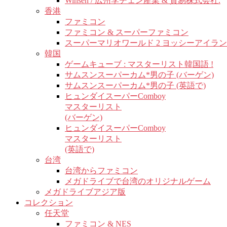
Winsen / 広州李チェン産業 & 貿易株式会社.
香港
ファミコン
ファミコン & スーパーファミコン
スーパーマリオワールド 2 ヨッシーアイラ
韓国
ゲームキューブ : マスターリスト韓国語 !
サムスンスーパーカム*男の子 (バーゲン)
サムスンスーパーカム*男の子 (英語で)
ヒュンダイスーパーComboy
マスターリスト
(バーゲン)
ヒュンダイスーパーComboy
マスターリスト
(英語で)
台湾
台湾からファミコン
メガドライブで台湾のオリジナルゲーム
メガドライブアジア版
コレクション
任天堂
ファミコン & NES