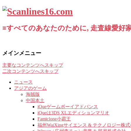
≡すべてのあなたのために, 走査線愛好家
メインメニュー
主要なコンテンツへスキップ
二次コンテンツへスキップ
ニュース
アジアのゲーム
海賊版
中国本土
iQueゲームボーイアドバンス
iQueは3DS XLエディションマリオ
Famiclone小霸王
福州WaiXingサイエンス & テクノロジー株式