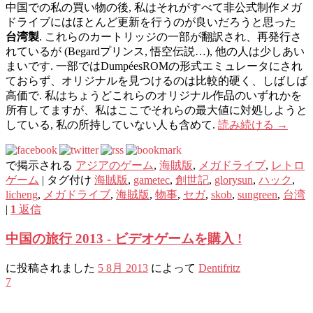
中国での私の買い物の後, 私はそれがすべて非公式制作メガ
ドライブにはほとんど更新を行うのが良いだろうと思った
台湾製
. これらのカートリッジの一部が翻訳され、再発行さ
れているが (Begardプリンス, 悟空伝説…), 他の人は少しあい
まいです. 一部ではDumpéesROMの形式エミュレータにされ
ておらず、オリジナルを見つけるのは比較的硬く、しばしば
高価で. 私はちょうどこれらのオリジナル作品のいずれかを
所有してますが、私はここでそれらの最大値に対処しようと
している, 私の所持していない人も含めて.
読み続ける
→
で掲示される
アジアのゲーム
,
海賊版
,
メガドライブ
,
レトロ
ゲーム
|
タグ付け
海賊版
,
gametec
,
創世記
,
glorysun
,
ハック
,
licheng
,
メガドライブ
,
海賊版
,
物事
,
セガ
,
skob
,
sungreen
,
台湾
|
1
返信
中国の旅行 2013 - ビデオゲームを購入 !
に投稿されました
5 8月 2013
によって
Dentifritz
7