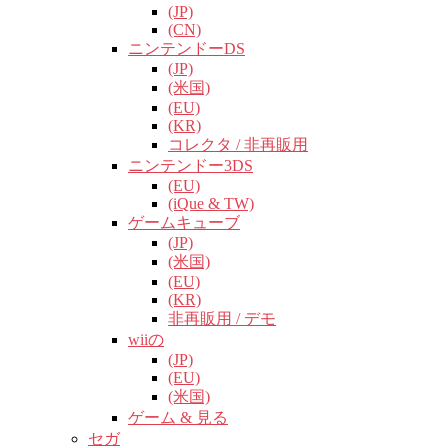
(JP)
(CN)
ニンテンドーDS
(JP)
(米国)
(EU)
(KR)
コレクタ / 非再販用
ニンテンドー3DS
(EU)
(iQue & TW)
ゲームキューブ
(JP)
(米国)
(EU)
(KR)
非再販用 / デモ
wiiの
(JP)
(EU)
(米国)
ゲーム & 見る
セガ