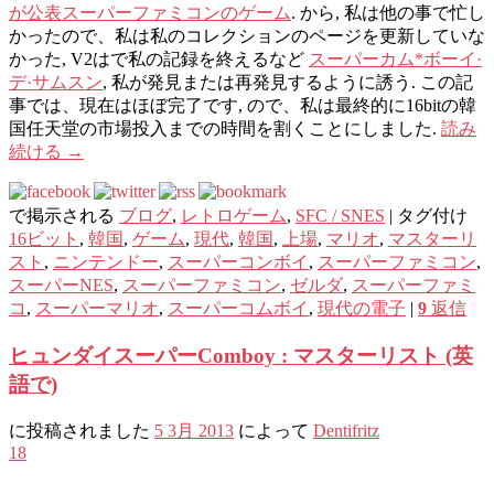
が公表スーパーファミコンのゲーム
. から, 私は他の事で忙し
かったので、私は私のコレクションのページを更新していな
かった, V2はで私の記録を終えるなど
スーパーカム*ボーイ·
デ·サムスン
, 私が発見または再発見するように誘う. この記
事では、現在はほぼ完了です, ので、私は最終的に16bitの韓
国任天堂の市場投入までの時間を割くことにしました.
読み
続ける
→
で掲示される
ブログ
,
レトロゲーム
,
SFC / SNES
|
タグ付け
16ビット
,
韓国
,
ゲーム
,
現代
,
韓国
,
上場
,
マリオ
,
マスターリ
スト
,
ニンテンドー
,
スーパーコンボイ
,
スーパーファミコン
,
スーパーNES
,
スーパーファミコン
,
ゼルダ
,
スーパーファミ
コ
,
スーパーマリオ
,
スーパーコムボイ
,
現代の電子
|
9
返信
ヒュンダイスーパーComboy : マスターリスト (英
語で)
に投稿されました
5 3月 2013
によって
Dentifritz
18