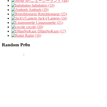
SP!ニュージーランド (44)
bababaloo (33)
Ambseb (29)
Retroblogueur (25)
Jack'o'Lantern (24)
Linanounette (21)
cocole (20)
DIlanNoKaze (17)
Radaj (16)
Random Pr0n