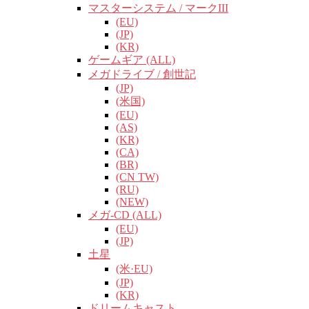
マスターシステム / マークIII
(EU)
(JP)
(KR)
ゲームギア (ALL)
メガドライブ / 創世記
(JP)
(米国)
(EU)
(AS)
(KR)
(CA)
(BR)
(CN TW)
(RU)
(NEW)
メガ-CD (ALL)
(EU)
(JP)
土星
(米·EU)
(JP)
(KR)
ドリームキャスト