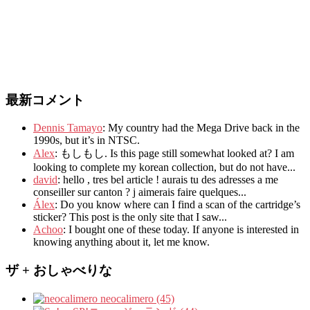
最新コメント
Dennis Tamayo
:
My country had the Mega Drive back in the
1990s
,
but it’s in NTSC
.
Alex
: もしもし.
Is this page still somewhat looked at
?
I am
looking to complete my korean collection
,
but do not have..
.
david
:
hello
,
tres bel article
!
aurais tu des adresses a me
conseiller sur canton
?
j aimerais faire quelques..
.
Álex
: Do you know where can I find a scan of the cartridge’s
sticker? This post is the only site that I saw...
Achoo
: I bought one of these today. If anyone is interested in
knowing anything about it, let me know.
ザ + おしゃべりな
neocalimero (45)