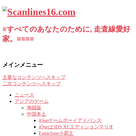
≡すべてのあなたのために, 走査線愛好
家。≡≡≡≡
メインメニュー
主要なコンテンツへスキップ
二次コンテンツへスキップ
ニュース
アジアのゲーム
海賊版
中国本土
iQueゲームボーイアドバンス
iQueは3DS XLエディションマリオ
Famiclone小霸王