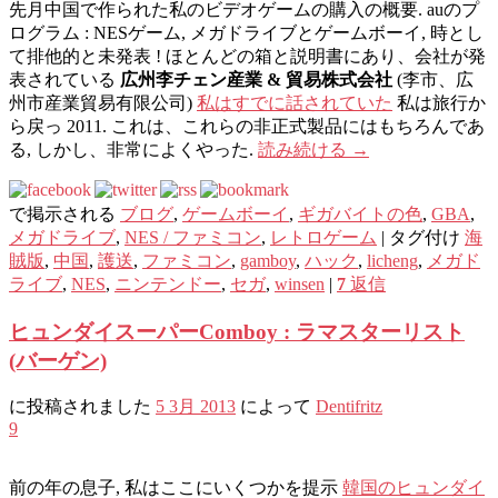
先月中国で作られた私のビデオゲームの購入の概要. auのプ
ログラム : NESゲーム, メガドライブとゲームボーイ, 時とし
て排他的と未発表 ! ほとんどの箱と説明書にあり、会社が発
表されている
広州李チェン産業 & 貿易株式会社
(李市、広
州市産業貿易有限公司)
私はすでに話されていた
私は旅行か
ら戻っ 2011. これは、これらの非正式製品にはもちろんであ
る, しかし、非常によくやった.
読み続ける
→
で掲示される
ブログ
,
ゲームボーイ
,
ギガバイトの色
,
GBA
,
メガドライブ
,
NES / ファミコン
,
レトロゲーム
|
タグ付け
海
賊版
,
中国
,
護送
,
ファミコン
,
gamboy
,
ハック
,
licheng
,
メガド
ライブ
,
NES
,
ニンテンドー
,
セガ
,
winsen
|
7
返信
ヒュンダイスーパーComboy : ラマスターリスト
(バーゲン)
に投稿されました
5 3月 2013
によって
Dentifritz
9
前の年の息子, 私はここにいくつかを提示
韓国のヒュンダイ