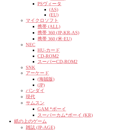
PSヴィータ
(AS)
(EU)
マイクロソフト
携帯 (ALL)
携帯 360 (JP-KR-AS)
携帯 360 (米·EU)
NEC
HU-カード
CD-ROM2
スーパーCD-ROM2
SNK
アーケード
(海賊版)
(JP)
バンダイ
現代
サムスン
GAM *ボーイ
スーパーカム*ボーイ (KR)
紙の上のゲーム
雑誌 (JP-AGE)