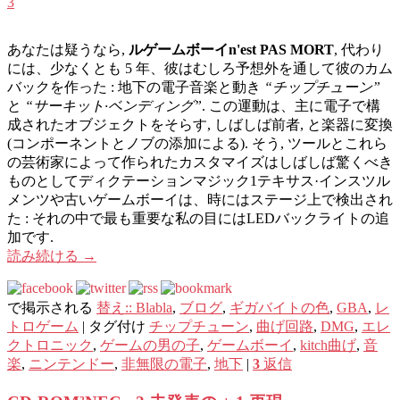
3
あなたは疑うなら,
ルゲームボーイn'est PAS MORT
, 代わり
には、少なくとも 5 年、彼はむしろ予想外を通して彼のカム
バックを作った : 地下の電子音楽と動き
“チップチューン”
と
“サーキット·ベンディング”
. この運動は、主に電子で構
成されたオブジェクトをそらす, しばしば前者, と楽器に変換
(コンポーネントとノブの添加による). そう, ツールとこれら
の芸術家によって作られたカスタマイズはしばしば驚くべき
ものとしてディクテーションマジック1テキサス·インスツル
メンツや古いゲームボーイは、時にはステージ上で検出され
た : それの中で最も重要な私の目にはLEDバックライトの追
加です.
読み続ける
→
で掲示される
替え:: Blabla
,
ブログ
,
ギガバイトの色
,
GBA
,
レ
トロゲーム
|
タグ付け
チップチューン
,
曲げ回路
,
DMG
,
エレ
クトロニック
,
ゲームの男の子
,
ゲームボーイ
,
kitch曲げ
,
音
楽
,
ニンテンドー
,
非無限の電子
,
地下
|
3
返信