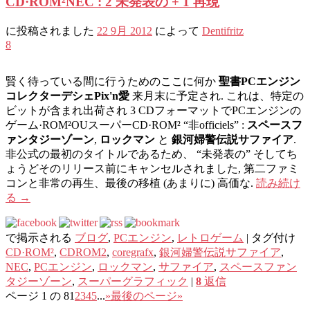
CD·ROM²NEC : 2 未発表の + 1 再現
に投稿されました
22 9月 2012
によって
Dentifritz
8
賢く待っている間に行うためのここに何か
聖書PCエンジン
コレクターデシェPix'n愛
来月末に予定され. これは、特定の
ビットが含まれ出荷され 3 CDフォーマットでPCエンジンの
ゲーム·ROM²OUスーパーCD·ROM² “非officiels” :
スペースフ
ァンタジーゾーン
,
ロックマン
と
銀河婦警伝説サファイア
.
非公式の最初のタイトルであるため、 “未発表の” そしてち
ょうどそのリリース前にキャンセルされました, 第二ファミ
コンと非常の再生、最後の移植 (あまりに) 高価な.
読み続け
る
→
で掲示される
ブログ
,
PCエンジン
,
レトロゲーム
|
タグ付け
CD·ROM²
,
CDROM2
,
coregrafx
,
銀河婦警伝説サファイア
,
NEC
,
PCエンジン
,
ロックマン
,
サファイア
,
スペースファン
タジーゾーン
,
スーパーグラフィック
|
8
返信
ページ 1 の 8
1
2
3
4
5
...
»
最後のページ»