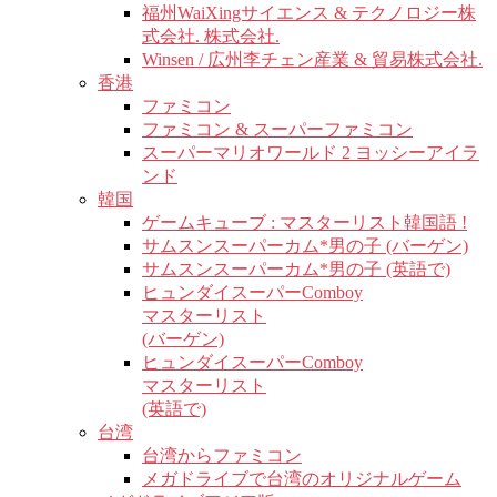
福州WaiXingサイエンス & テクノロジー株
式会社. 株式会社.
Winsen / 広州李チェン産業 & 貿易株式会社.
香港
ファミコン
ファミコン & スーパーファミコン
スーパーマリオワールド 2 ヨッシーアイラ
ンド
韓国
ゲームキューブ : マスターリスト韓国語 !
サムスンスーパーカム*男の子 (バーゲン)
サムスンスーパーカム*男の子 (英語で)
ヒュンダイスーパーComboy
マスターリスト
(バーゲン)
ヒュンダイスーパーComboy
マスターリスト
(英語で)
台湾
台湾からファミコン
メガドライブで台湾のオリジナルゲーム