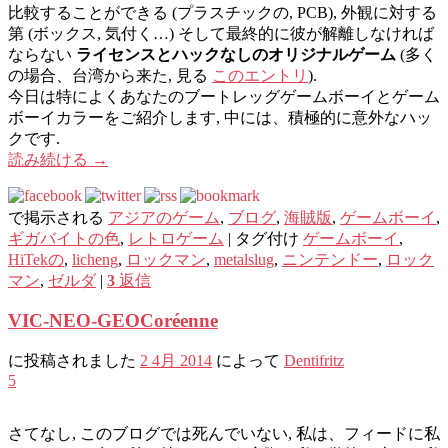
比較することができる (プラスチックの, PCB), 外観に対する
第 (ボックス, 気付く…) そして最終的に彼が解離しなければ
ならない
ライセンスとハックなしのオリジナルゲーム
(多く
の場合、台湾から来た, 見る
このエントリ
).
今日は特によくあなたのブートレッグゲームボーイとゲーム
ボーイカラーをご紹介します, 中には、積極的に意外なハッ
クです.
読み続ける
→
で掲示される
アジアのゲーム
,
ブログ
,
海賊版
,
ゲームボーイ
,
ギガバイトの色
,
レトロゲーム
|
タグ付け
ゲームボーイ
,
HiTekの
,
licheng
,
ロックマン
,
metalslug
,
ニンテンドー
,
ロック
マン
,
ゼルダ
|
3
返信
VIC-NEO-GEOCoréenne
に投稿されました
2 4月 2014
によって
Dentifritz
5
さてなし, このブログでは死んでいない, 私は、フィードに私