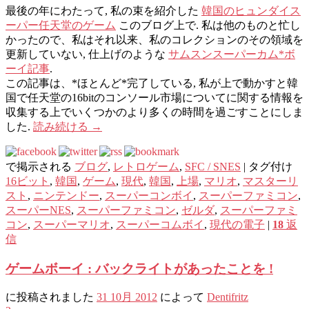
最後の年にわたって, 私の束を紹介した
韓国のヒュンダイス
ーパー任天堂のゲーム
このブログ上で. 私は他のものと忙し
かったので、私はそれ以来、私のコレクションのその領域を
更新していない, 仕上げのような
サムスンスーパーカム*ボ
ーイ記事
.
この記事は、*ほとんど*完了している, 私が上で動かすと韓
国で任天堂の16bitのコンソール市場についてに関する情報を
収集する上でいくつかのより多くの時間を過ごすことにしま
した.
読み続ける
→
で掲示される
ブログ
,
レトロゲーム
,
SFC / SNES
|
タグ付け
16ビット
,
韓国
,
ゲーム
,
現代
,
韓国
,
上場
,
マリオ
,
マスターリ
スト
,
ニンテンドー
,
スーパーコンボイ
,
スーパーファミコン
,
スーパーNES
,
スーパーファミコン
,
ゼルダ
,
スーパーファミ
コン
,
スーパーマリオ
,
スーパーコムボイ
,
現代の電子
|
18
返
信
ゲームボーイ : バックライトがあったことを !
に投稿されました
31 10月 2012
によって
Dentifritz