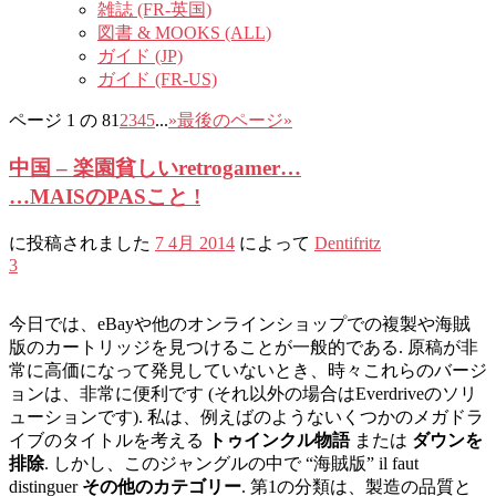
雑誌 (FR-英国)
図書 & MOOKS (ALL)
ガイド (JP)
ガイド (FR-US)
ページ 1 の 8
1
2
3
4
5
...
»
最後のページ»
中国 – 楽園貧しいretrogamer…
…MAISのPASこと !
に投稿されました
7 4月 2014
によって
Dentifritz
3
今日では、eBayや他のオンラインショップでの複製や海賊
版のカートリッジを見つけることが一般的である. 原稿が非
常に高価になって発見していないとき、時々これらのバージ
ョンは、非常に便利です (それ以外の場合はEverdriveのソリ
ューションです). 私は、例えばのようないくつかのメガドラ
イブのタイトルを考える
トゥインクル物語
または
ダウンを
排除
. しかし、このジャングルの中で “海賊版” il faut
distinguer
その他のカテゴリー
. 第1の分類は、製造の品質と