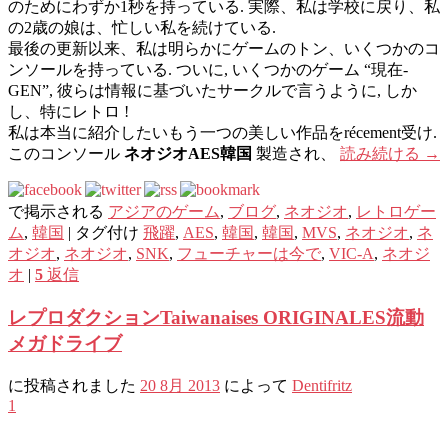
のためにわずか1秒を持っている. 実際、私は学校に戻り、私
の2歳の娘は、忙しい私を続けている.
最後の更新以来、私は明らかにゲームのトン、いくつかのコ
ンソールを持っている. ついに, いくつかのゲーム “現在-
GEN”, 彼らは情報に基づいたサークルで言うように, しか
し、特にレトロ !
私は本当に紹介したいもう一つの美しい作品をrécement受け.
このコンソール
ネオジオAES韓国
製造され、
読み続ける
→
で掲示される
アジアのゲーム
,
ブログ
,
ネオジオ
,
レトロゲー
ム
,
韓国
|
タグ付け
飛躍
,
AES
,
韓国
,
韓国
,
MVS
,
ネオジオ
,
ネ
オジオ
,
ネオジオ
,
SNK
,
フューチャーは今で
,
VIC-A
,
ネオジ
オ
|
5
返信
レプロダクションTaiwanaises ORIGINALES流動
メガドライブ
に投稿されました
20 8月 2013
によって
Dentifritz
1