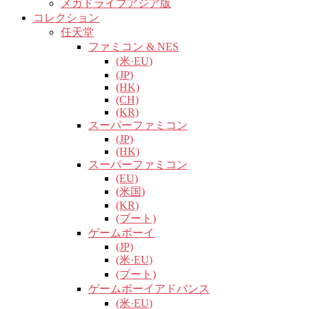
メガドライブアジア版
コレクション
任天堂
ファミコン & NES
(米·EU)
(JP)
(HK)
(CH)
(KR)
スーパーファミコン
(JP)
(HK)
スーパーファミコン
(EU)
(米国)
(KR)
(ブート)
ゲームボーイ
(JP)
(米·EU)
(ブート)
ゲームボーイアドバンス
(米·EU)