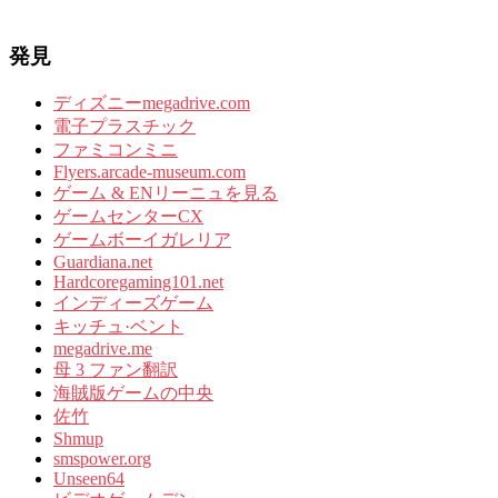
発見
ディズニーmegadrive.com
電子プラスチック
ファミコンミニ
Flyers.arcade-museum.com
ゲーム & ENリーニュを見る
ゲームセンターCX
ゲームボーイガレリア
Guardiana.net
Hardcoregaming101.net
インディーズゲーム
キッチュ·ベント
megadrive.me
母 3 ファン翻訳
海賊版ゲームの中央
佐竹
Shmup
smspower.org
Unseen64