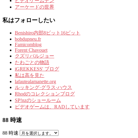
ビデオゲームデン
アーケードの世界
私はフォローしたい
Benishiro内部8ビット16ビット
bobdupneu.fr
Famicomblog
Forent Chavouet
クズリバルジョー
たわごとの物語
iGREKKESS' ブログ
私は高を見た
lafautealamanette.org
ルッキング·グラス·ハウス
Rhodのコレクションブログ
SP!nzのショールーム
ビデオゲームは、RADしています
88 時速
88 時速