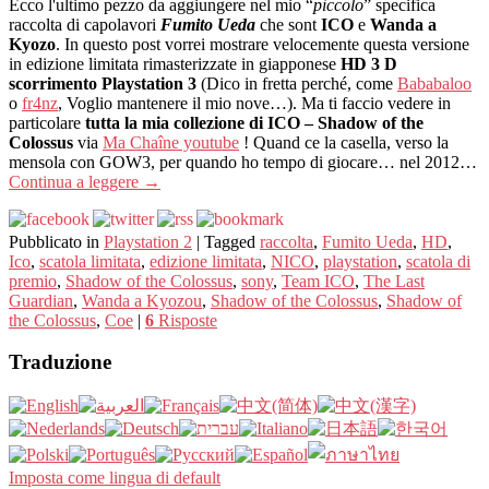
Ecco l'ultimo pezzo da aggiungere nel mio “
piccolo
” specifica
raccolta di capolavori
Fumito Ueda
che sont
ICO
e
Wanda a
Kyozo
. In questo post vorrei mostrare velocemente questa versione
in edizione limitata rimasterizzate in giapponese
HD 3 D ​​
scorrimento Playstation 3
(Dico in fretta perché, come
Bababaloo
o
fr4nz
, Voglio mantenere il mio nove…). Ma ti faccio vedere in
particolare
tutta la mia collezione di ICO – Shadow of the
Colossus
via
Ma Chaîne youtube
! Quand ce la casella, verso la
mensola con GOW3, per quando ho tempo di giocare… nel 2012…
Continua a leggere
→
Pubblicato in
Playstation 2
|
Tagged
raccolta
,
Fumito Ueda
,
HD
,
Ico
,
scatola limitata
,
edizione limitata
,
NICO
,
playstation
,
scatola di
premio
,
Shadow of the Colossus
,
sony
,
Team ICO
,
The Last
Guardian
,
Wanda a Kyozou
,
Shadow of the Colossus
,
Shadow of
the Colossus
,
Coe
|
6
Risposte
Traduzione
Imposta come lingua di default