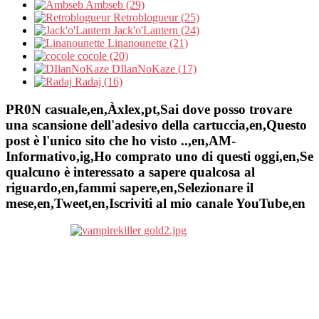
Ambseb (29)
Retroblogueur (25)
Jack'o'Lantern (24)
Linanounette (21)
cocole (20)
DIlanNoKaze (17)
Radaj (16)
PR0N casuale,en,Àxlex,pt,Sai dove posso trovare
una scansione dell'adesivo della cartuccia,en,Questo
post è l'unico sito che ho visto ..,en,AM-
Informativo,ig,Ho comprato uno di questi oggi,en,Se
qualcuno è interessato a sapere qualcosa al
riguardo,en,fammi sapere,en,Selezionare il
mese,en,Tweet,en,Iscriviti al mio canale YouTube,en