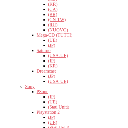
(KR)
(CA)
(BR)
(CN TW)
(RU)
(NUOVO)
Mega-CD (TUTTI)
(UE)
(JP)
Saturno
(USA-UE)
(JP)
(KR)
Dreamcast
(JP)
(USA-UE)
Sony
PSone
(JP)
(UE)
(Stati Uniti)
Playstation 2
(JP)
(UE)
(Stati Uniti)