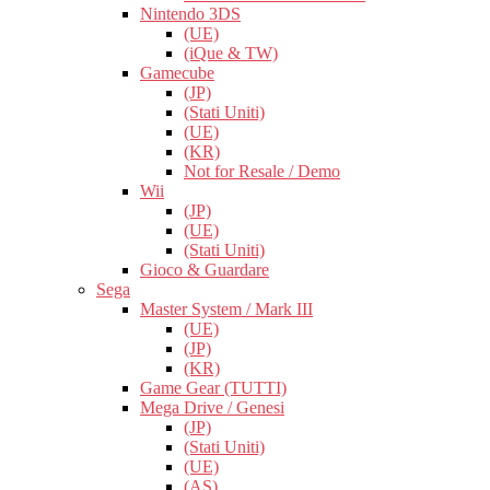
Nintendo 3DS
(UE)
(iQue & TW)
Gamecube
(JP)
(Stati Uniti)
(UE)
(KR)
Not for Resale / Demo
Wii
(JP)
(UE)
(Stati Uniti)
Gioco & Guardare
Sega
Master System / Mark III
(UE)
(JP)
(KR)
Game Gear (TUTTI)
Mega Drive / Genesi
(JP)
(Stati Uniti)
(UE)
(AS)