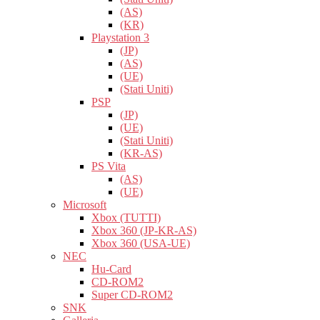
(AS)
(KR)
Playstation 3
(JP)
(AS)
(UE)
(Stati Uniti)
PSP
(JP)
(UE)
(Stati Uniti)
(KR-AS)
PS Vita
(AS)
(UE)
Microsoft
Xbox (TUTTI)
Xbox 360 (JP-KR-AS)
Xbox 360 (USA-UE)
NEC
Hu-Card
CD-ROM2
Super CD-ROM2
SNK