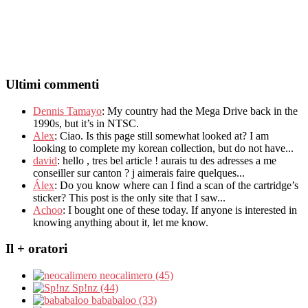
Ultimi commenti
Dennis Tamayo
:
My country had the Mega Drive back in the
1990s
,
but it’s in NTSC
.
Alex
: Ciao.
Is this page still somewhat looked at
?
I am
looking to complete my korean collection
,
but do not have..
.
david
:
hello
,
tres bel article
!
aurais tu des adresses a me
conseiller sur canton
?
j aimerais faire quelques..
.
Álex
: Do you know where can I find a scan of the cartridge’s
sticker? This post is the only site that I saw...
Achoo
: I bought one of these today. If anyone is interested in
knowing anything about it, let me know.
Il + oratori
neocalimero (45)
Sp!nz (44)
bababaloo (33)