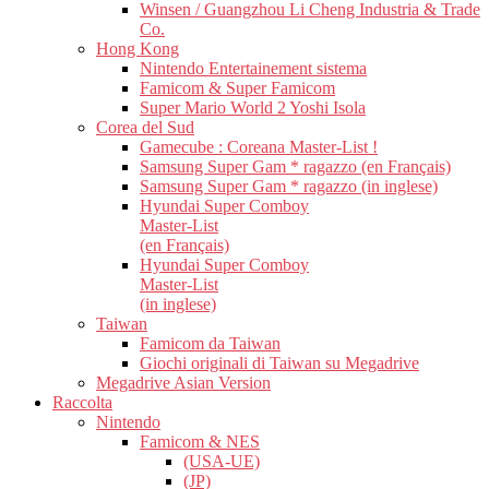
Winsen / Guangzhou Li Cheng Industria & Trade
Co.
Hong Kong
Nintendo Entertainement sistema
Famicom & Super Famicom
Super Mario World 2 Yoshi Isola
Corea del Sud
Gamecube : Coreana Master-List !
Samsung Super Gam * ragazzo (en Français)
Samsung Super Gam * ragazzo (in inglese)
Hyundai Super Comboy
Master-List
(en Français)
Hyundai Super Comboy
Master-List
(in inglese)
Taiwan
Famicom da Taiwan
Giochi originali di Taiwan su Megadrive
Megadrive Asian Version
Raccolta
Nintendo
Famicom & NES
(USA-UE)
(JP)