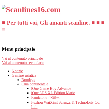
≡ Per tutti voi, Gli amanti scanline. ≡ ≡ ≡
≡
Menu principale
Vai al contenuto principale
Vai al contenuto secondario
Notizie
Gaming asiatica
Bootlegs
Cina continentale
iQue Game Boy Advance
iQue 3DS XL Edition Mario
Famiclone 小霸王
Fuzhou WaiXing Scienza & Technology Co.
Ltd.