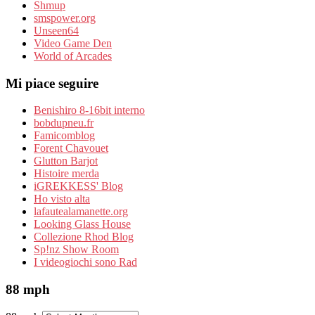
Shmup
smspower.org
Unseen64
Video Game Den
World of Arcades
Mi piace seguire
Benishiro 8-16bit interno
bobdupneu.fr
Famicomblog
Forent Chavouet
Glutton Barjot
Histoire merda
iGREKKESS' Blog
Ho visto alta
lafautealamanette.org
Looking Glass House
Collezione Rhod Blog
Sp!nz Show Room
I videogiochi sono Rad
88 mph