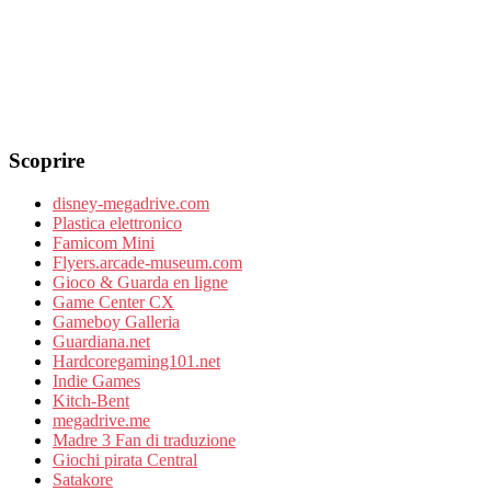
Scoprire
disney-megadrive.com
Plastica elettronico
Famicom Mini
Flyers.arcade-museum.com
Gioco & Guarda en ligne
Game Center CX
Gameboy Galleria
Guardiana.net
Hardcoregaming101.net
Indie Games
Kitch-Bent
megadrive.me
Madre 3 Fan di traduzione
Giochi pirata Central
Satakore