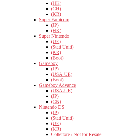
(HK)
(CH)
(KR)
Super Famicom
(JP)
(HK)
Super Nintendo
(UE)
(Stati Uniti)
(KR)
(Boot)
Gameboy
(JP)
(USA-UE)
(Boot)
Gameboy Advance
(USA-UE)
(JP)
(CN)
Nintendo DS
(JP)
(Stati Uniti)
(UE)
(KR)
Collettore / Not for Resale