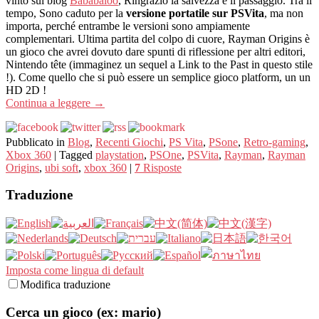
vinto sul blog
Bababaloo
, Ringrazio la salvezza e il passaggio. Tra il
tempo, Sono caduto per la
versione portatile sur PSVita
, ma non
importa, perché entrambe le versioni sono ampiamente
complementari. Ultima partita del colpo di cuore, Rayman Origins è
un gioco che avrei dovuto dare spunti di riflessione per altri editori,
Nintendo tête (immaginez un sequel a Link to the Past in questo stile
!). Come quello che si può essere un semplice gioco platform, un un
HD 2D !
Continua a leggere
→
Pubblicato in
Blog
,
Recenti Giochi
,
PS Vita
,
PSone
,
Retro-gaming
,
Xbox 360
|
Tagged
playstation
,
PSOne
,
PSVita
,
Rayman
,
Rayman
Origins
,
ubi soft
,
xbox 360
|
7
Risposte
Traduzione
Imposta come lingua di default
Modifica traduzione
Cerca un gioco (ex: mario)