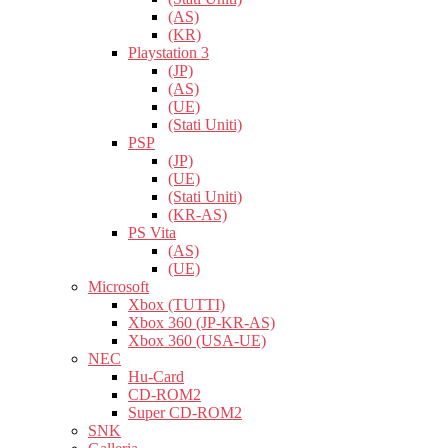
(AS)
(KR)
Playstation 3
(JP)
(AS)
(UE)
(Stati Uniti)
PSP
(JP)
(UE)
(Stati Uniti)
(KR-AS)
PS Vita
(AS)
(UE)
Microsoft
Xbox (TUTTI)
Xbox 360 (JP-KR-AS)
Xbox 360 (USA-UE)
NEC
Hu-Card
CD-ROM2
Super CD-ROM2
SNK