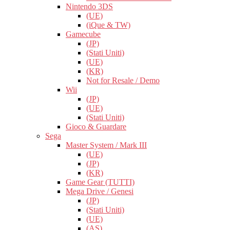
Nintendo 3DS
(UE)
(iQue & TW)
Gamecube
(JP)
(Stati Uniti)
(UE)
(KR)
Not for Resale / Demo
Wii
(JP)
(UE)
(Stati Uniti)
Gioco & Guardare
Sega
Master System / Mark III
(UE)
(JP)
(KR)
Game Gear (TUTTI)
Mega Drive / Genesi
(JP)
(Stati Uniti)
(UE)
(AS)