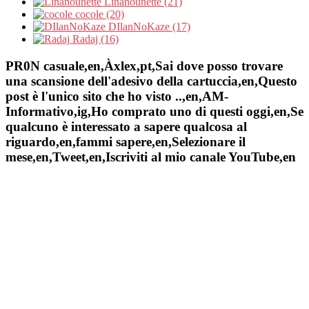
Linanounette (21)
cocole (20)
DIlanNoKaze (17)
Radaj (16)
PR0N casuale,en,Àxlex,pt,Sai dove posso trovare
una scansione dell'adesivo della cartuccia,en,Questo
post è l'unico sito che ho visto ..,en,AM-
Informativo,ig,Ho comprato uno di questi oggi,en,Se
qualcuno è interessato a sapere qualcosa al
riguardo,en,fammi sapere,en,Selezionare il
mese,en,Tweet,en,Iscriviti al mio canale YouTube,en