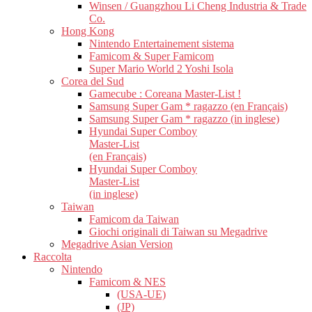
Winsen / Guangzhou Li Cheng Industria & Trade
Co.
Hong Kong
Nintendo Entertainement sistema
Famicom & Super Famicom
Super Mario World 2 Yoshi Isola
Corea del Sud
Gamecube : Coreana Master-List !
Samsung Super Gam * ragazzo (en Français)
Samsung Super Gam * ragazzo (in inglese)
Hyundai Super Comboy
Master-List
(en Français)
Hyundai Super Comboy
Master-List
(in inglese)
Taiwan
Famicom da Taiwan
Giochi originali di Taiwan su Megadrive
Megadrive Asian Version
Raccolta
Nintendo
Famicom & NES
(USA-UE)
(JP)