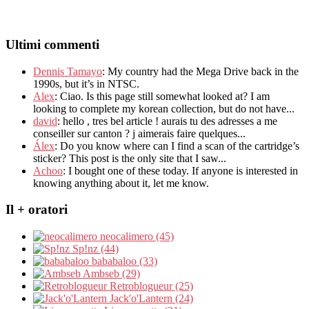
Ultimi commenti
Dennis Tamayo
:
My country had the Mega Drive back in the
1990s
,
but it’s in NTSC
.
Alex
: Ciao.
Is this page still somewhat looked at
?
I am
looking to complete my korean collection
,
but do not have..
.
david
:
hello
,
tres bel article
!
aurais tu des adresses a me
conseiller sur canton
?
j aimerais faire quelques..
.
Álex
: Do you know where can I find a scan of the cartridge’s
sticker? This post is the only site that I saw...
Achoo
: I bought one of these today. If anyone is interested in
knowing anything about it, let me know.
Il + oratori
neocalimero (45)
Sp!nz (44)
bababaloo (33)
Ambseb (29)
Retroblogueur (25)
Jack'o'Lantern (24)