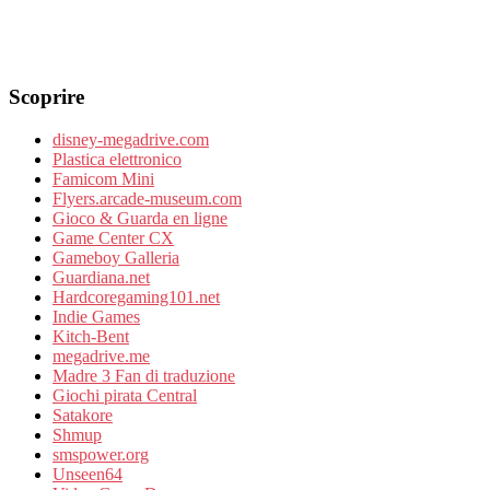
Scoprire
disney-megadrive.com
Plastica elettronico
Famicom Mini
Flyers.arcade-museum.com
Gioco & Guarda en ligne
Game Center CX
Gameboy Galleria
Guardiana.net
Hardcoregaming101.net
Indie Games
Kitch-Bent
megadrive.me
Madre 3 Fan di traduzione
Giochi pirata Central
Satakore
Shmup
smspower.org
Unseen64