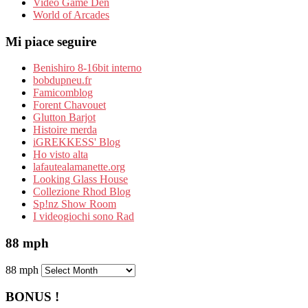
Video Game Den
World of Arcades
Mi piace seguire
Benishiro 8-16bit interno
bobdupneu.fr
Famicomblog
Forent Chavouet
Glutton Barjot
Histoire merda
iGREKKESS' Blog
Ho visto alta
lafautealamanette.org
Looking Glass House
Collezione Rhod Blog
Sp!nz Show Room
I videogiochi sono Rad
88 mph
88 mph
BONUS !