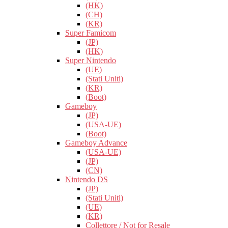
(HK)
(CH)
(KR)
Super Famicom
(JP)
(HK)
Super Nintendo
(UE)
(Stati Uniti)
(KR)
(Boot)
Gameboy
(JP)
(USA-UE)
(Boot)
Gameboy Advance
(USA-UE)
(JP)
(CN)
Nintendo DS
(JP)
(Stati Uniti)
(UE)
(KR)
Collettore / Not for Resale