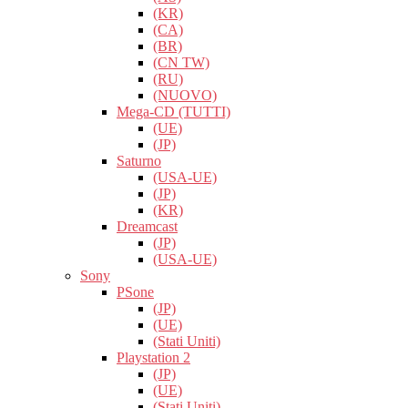
(KR)
(CA)
(BR)
(CN TW)
(RU)
(NUOVO)
Mega-CD (TUTTI)
(UE)
(JP)
Saturno
(USA-UE)
(JP)
(KR)
Dreamcast
(JP)
(USA-UE)
Sony
PSone
(JP)
(UE)
(Stati Uniti)
Playstation 2
(JP)
(UE)
(Stati Uniti)