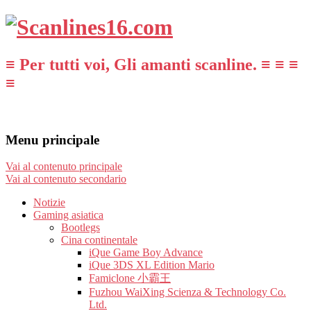
≡ Per tutti voi, Gli amanti scanline. ≡ ≡ ≡
≡
Menu principale
Vai al contenuto principale
Vai al contenuto secondario
Notizie
Gaming asiatica
Bootlegs
Cina continentale
iQue Game Boy Advance
iQue 3DS XL Edition Mario
Famiclone 小霸王
Fuzhou WaiXing Scienza & Technology Co.
Ltd.