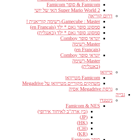
Famicom & סופר Famicom
Super Mario World 2 האי של יושי
דרום קוריאה
Gamecube : Master-רשימה קוריאנית !
סמסונג סופר גאם * ילד (en Français)
סמסונג סופר גאם * ילד (באנגלית)
יונדאי סופר Comboy
Master-רשימה
(en Français)
יונדאי סופר Comboy
Master-רשימה
(באנגלית)
טייוואן
Famicom מטייוואן
משחקים מקוריים מטייוואן על Megadrive
גרסת Megadrive אסיה
גבייה
נינטנדו
Famicom & NES
(בין ארה"ב לאיחוד אירופי)
(JP)
(HK)
(CH)
(KR)
סופר Famicom