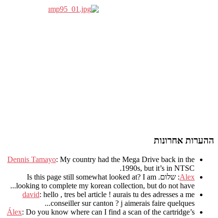
ההערות אחרונות
Dennis Tamayo
:
My country had the Mega Drive back in the
.
1990s
,
but it’s in NTSC
Alex
: שלום.
I am
?
Is this page still somewhat looked at
.
looking to complete my korean collection
,
but do not have..
david
:
hello
,
tres bel article
!
aurais tu des adresses a me
.
conseiller sur canton
?
j aimerais faire quelques..
Álex
: Do you know where can I find a scan of the cartridge’s