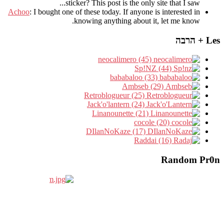
sticker? This post is the only site that I saw...
Achoo
: I bought one of these today. If anyone is interested in
knowing anything about it, let me know.
Les + הרבה
neocalimero (45)
Sp!NZ (44)
bababaloo (33)
Ambseb (29)
Retroblogueur (25)
Jack'o'lantern (24)
Linanounette (21)
cocole (20)
DIlanNoKaze (17)
Raddai (16)
Random Pr0n