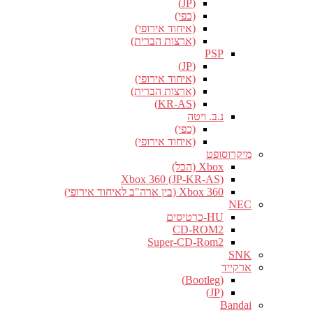
(JP)
(כפי)
(איחוד אירופי)
(ארצות הברית)
PSP
(JP)
(איחוד אירופי)
(ארצות הברית)
(KR-AS)
נ.ב. ויטה
(כפי)
(איחוד אירופי)
מיקרוסופט
Xbox (הכל)
Xbox 360 (JP-KR-AS)
Xbox 360 (בין ארה"ב לאיחוד אירופי)
NEC
HU-כרטיסים
CD-ROM2
Super-CD-Rom2
SNK
ארקייד
(Bootleg)
(JP)
Bandai