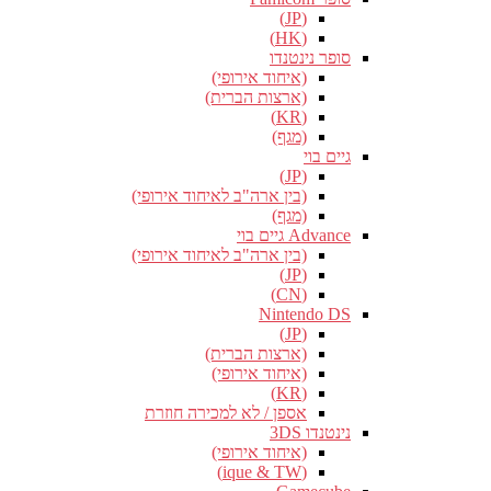
(JP)
(HK)
סופר נינטנדו
(איחוד אירופי)
(ארצות הברית)
(KR)
(מגף)
גיים בוי
(JP)
(בין ארה"ב לאיחוד אירופי)
(מגף)
Advance גיים בוי
(בין ארה"ב לאיחוד אירופי)
(JP)
(CN)
Nintendo DS
(JP)
(ארצות הברית)
(איחוד אירופי)
(KR)
אספן / לא למכירה חוזרת
נינטנדו 3DS
(איחוד אירופי)
(ique & TW)