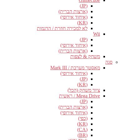
Gamecube
(JP)
(ארצות הברית)
(איחוד אירופי)
(KR)
לא למכירה חוזרת / הדגמות
Wii
(JP)
(איחוד אירופי)
(ארצות הברית)
משחק & לצפות
סגה
מאסטר מערכת / Mark III
(איחוד אירופי)
(JP)
(KR)
ציוד משחק (הכל)
Mega Drive / ראשית
(JP)
(ארצות הברית)
(איחוד אירופי)
(כפי)
(KR)
(CA)
(BR)