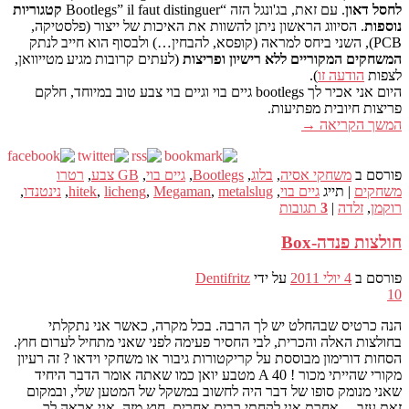
לחסל דאון
. עם זאת, בג'ונגל הזה “Bootlegs” il faut distinguer
קטגוריות
נוספות
. הסיווג הראשון ניתן להשוות את האיכות של ייצור (פלסטיקה,
PCB), השני ביחס למראה (קופסא, להבחין…) ולבסוף הוא חייב לנתק
המשחקים המקוריים ללא רישיון ופריצות
(לעתים קרובות מגיע מטייוואן,
לצפות
הודעה זו
).
היום אני אכיר לך bootlegs גיים בוי וגיים בוי צבע טוב במיוחד, חלקם
פריצות חיובית מפתיעות.
המשך הקריאה
→
פורסם ב
משחקי אסיה
,
בלוג
,
Bootlegs
,
גיים בוי
,
GB צבע
,
רטרו
משחקים
|
תייג
גיים בוי
,
metalslug
,
Megaman
,
licheng
,
hitek
,
נינטנדו
,
רוקמן
,
זלדה
|
3
תגובות
חולצות פנדה-Box
פורסם ב
4 יולי 2011
על ידי
Dentifritz
10
הנה כרטיס שבהחלט יש לך הרבה. בכל מקרה, כאשר אני נתקלתי
בחולצות האלה והכרית, לבי החסיר פעימה לפני שאני מתחיל לערום חוץ.
הסחות דורימון מבוססת על קריקטורות גיבור או משחקי וידאו ? זה רעיון
מקורי שהייתי מכור !
A
40 מטבע יואן כמו שאתה אומר הדבר היחיד
שאני מנומק סופו של דבר היה לחשוב במשקל של המטען שלי, ובמקום
זאת עזב… אחרת אני לקחתי רבים אחרים. חוץ מזה, אני אראה לך