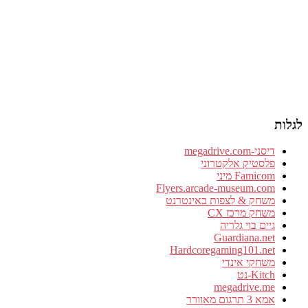
לגלות
דיסני-megadrive.com
פלסטיק אלקטרוני
Famicom מיני
Flyers.arcade-museum.com
משחק & לצפות באינטרנט
משחק מרכז CX
גיים בוי גלריה
Guardiana.net
Hardcoregaming101.net
משחקי אינדי
Kitch-נט
megadrive.me
אמא 3 תרגום מאוורר