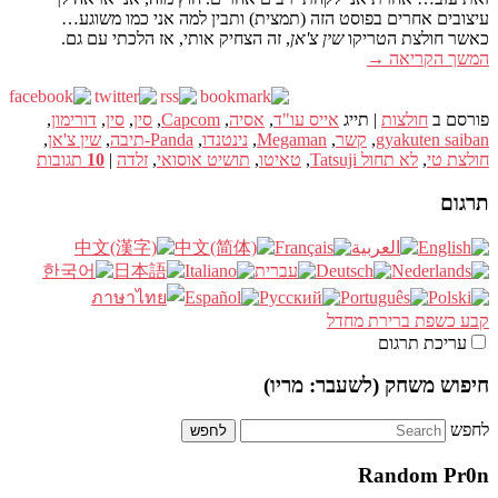
עיצובים אחרים בפוסט הזה (תמצית) ותבין למה אני כמו משוגע…
כאשר חולצת הטריקו
שין צ'אן
, זה הצחיק אותי, אז הלכתי עם גם.
המשך הקריאה
→
פורסם ב
חולצות
|
תייג
אייס עו"ד
,
אסיה
,
Capcom
,
סין
,
סין
,
דורימון
,
gyakuten saiban
,
קשר
,
Megaman
,
נינטנדו
,
Panda-תיבה
,
שין צ'אן
,
חולצת טי
,
לא תחול Tatsuji
,
טאיטו
,
תושיט אוסואי
,
זלדה
|
10
תגובות
תרגום
קבע כשפת ברירת מחדל
עריכת תרגום
חיפוש משחק (לשעבר: מריו)
לחפש
Random Pr0n