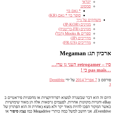
יונדאי
סמסונג
* גאם בוי
סופר בוי * גאם (KR)
משחקים על נייר
מגזינים (JP-KOR)
מגזינים (FR-בריטניה)
ספרים & Mooks (הכל)
מדריכים (JP)
מדריכים (FR-US)
ארכיון תג:
Megaman
סין – retrogamer העני גן עדן…
…pas mais כי !
פורסם ב
7 אפריל 2014
על ידי
Dentifritz
3
היום זה הוא דבר שבשגרה למצוא רפרודוקציות או מחסניות פיראטיים ב
eBay וחנויות מקוונות אחרות. לפעמים גרסאות אלה הן מאוד שימושיות
כאשר המקור הפכו להיות מאוד יקר ולא מצא (אחרת זה הוא הפתרון של
Everdrive). אני חושב למשל כמה כותרי Megadrive כמו
נצנץ סיפור
או