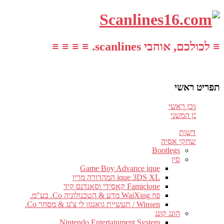
≡ לכולכם, אוהבי scanlines. ≡ ≡ ≡ ≡
תפריט ראשי
עבור לתוכן ראשי
דלג לתוכן המשני
חדשות
משחקי אסיה
Bootlegs
סין
Game Boy Advance ique
ique 3DS XL המהדורה מריו
Famiclone קאסידי וסאנדנס קיד
פוז WaiXing מדע & הטכנולוגיה Co. בע"מ.
Winsen / תעשיית גואנגזו לי צ'נג & מסחר Co.
הונג קונג
Nintendo Entertainment System