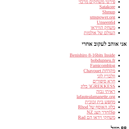
פירטי משחקים מרכזי
Satakore
Shmup
smspower.org
Unseen64
משחק הווידאו
העולם של אולמות
אני אוהב לעקוב אחרי
Benishiro 8-16bits Inside
bobdupneu.fr
Famicomblog
מקדחת Chavouet
וולברין לוני
חרא סיפורים
iGREKKESS' בלוג
ראיתי גבוה
lafautealamanette.org
מחפש בית זכוכית
בלוג האוסף של Rhod
Sp!חדר הצג NZ
משחקי וידאו הם Rad
88 מייל