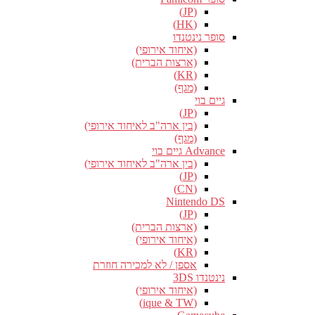
(JP)
(HK)
סופר נינטנדו
(איחוד אירופי)
(ארצות הברית)
(KR)
(מגף)
גיים בוי
(JP)
(בין ארה"ב לאיחוד אירופי)
(מגף)
Advance גיים בוי
(בין ארה"ב לאיחוד אירופי)
(JP)
(CN)
Nintendo DS
(JP)
(ארצות הברית)
(איחוד אירופי)
(KR)
אספן / לא למכירה חוזרת
נינטנדו 3DS
(איחוד אירופי)
(ique & TW)