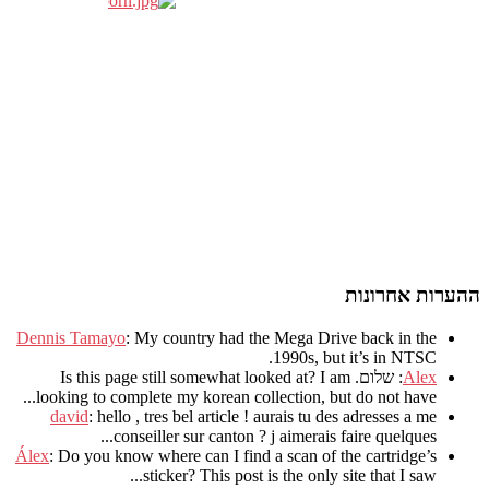
ההערות אחרונות
Dennis Tamayo
:
My country had the Mega Drive back in the
.
1990s
,
but it’s in NTSC
Alex
: שלום.
I am
?
Is this page still somewhat looked at
.
looking to complete my korean collection
,
but do not have..
david
:
hello
,
tres bel article
!
aurais tu des adresses a me
.
conseiller sur canton
?
j aimerais faire quelques..
Álex
: Do you know where can I find a scan of the cartridge’s
sticker? This post is the only site that I saw...