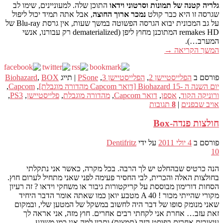
גלריה קטנה של תמונות וסרטוני וידאו
התוכן שלה. למעוניינים, שימו לב
שגרסה זו היא כבר קולט
נמכר ארוך החוצה
, אבל אתה תמיד יכול ליפול
על גב המכונית יבוא הגרסה הפשוטה במשך שעות, אין גרסת Blu-ray של
remakes HD המתוכנן מחוץ ליפן (dematerialized רק עבורנו, אנשי
המערב…).
המשך הקריאה
→
פורסם ב
הפלייסטיישן 2
,
הפלייסטיישן 3
,
PSone
|
תייג
BOX
,
Biohazard
יום השנה ה -15 Biohazard [דואר Capcom מהדורה מוגבלת]
,
Capcom
,
ורוניקה הקוד
,
אספן
,
דואר Capcom
,
מהדורה מוגבלת
,
פלייסטיישן
,
PS3
,
אויב שבפנים
|
8
תגובות
חולצות פנדה-Box
פורסם ב
4 יולי 2011
על ידי
Dentifritz
10
הנה כרטיס שבהחלט יש לך הרבה. בכל מקרה, כאשר אני נתקלתי
בחולצות האלה והכרית, לבי החסיר פעימה לפני שאני מתחיל לערום חוץ.
הסחות דורימון מבוססת על קריקטורות גיבור או משחקי וידאו ? זה רעיון
מקורי שהייתי מכור !
A
40 מטבע יואן כמו שאתה אומר הדבר היחיד
שאני מנומק סופו של דבר היה לחשוב במשקל של המטען שלי, ובמקום
זאת עזב… אחרת אני לקחתי רבים אחרים. חוץ מזה, אני אראה לך
עיצובים אחרים בפוסט הזה (תמצית) ותבין למה אני כמו משוגע…