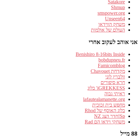
Satakore
Shmup
smspower.org
Unseen64
משחק הווידאו
העולם של אולמות
אני אוהב לעקוב אחרי
Benishiro 8-16bits Inside
bobdupneu.fr
Famicomblog
מקדחת Chavouet
וולברין לוני
חרא סיפורים
iGREKKESS' בלוג
ראיתי גבוה
lafautealamanette.org
מחפש בית זכוכית
בלוג האוסף של Rhod
Sp!חדר הצג NZ
משחקי וידאו הם Rad
88 מייל