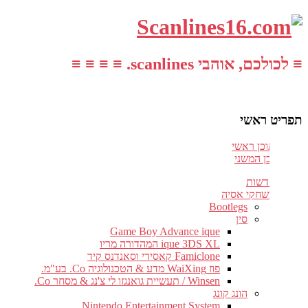
≡ לכולכם, אוהבי scanlines. ≡ ≡ ≡ ≡
תפריט ראשי
עבור לתוכן ראשי
דלג לתוכן המשני
חדשות
משחקי אסיה
Bootlegs
סין
Game Boy Advance ique
ique 3DS XL המהדורה מריו
Famiclone קאסידי וסאנדנס קיד
פוז WaiXing מדע & הטכנולוגיה Co. בע"מ.
Winsen / תעשיית גואנגזו לי צ'נג & מסחר Co.
הונג קונג
Nintendo Entertainment System