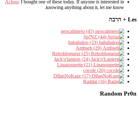
Achoo
: I bought one of these today. If anyone is interested in
knowing anything about it, let me know.
Les + הרבה
neocalimero (45)
Sp!NZ (44)
bababaloo (33)
Ambseb (29)
Retroblogueur (25)
Jack'o'lantern (24)
Linanounette (21)
cocole (20)
DIlanNoKaze (17)
Raddai (16)
Random Pr0n