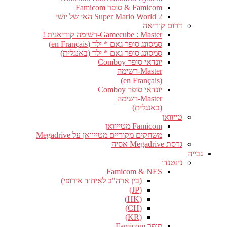
Famicom & סופר Famicom
Super Mario World 2 האי של יושי
דרום קוריאה
Gamecube : Master-רשימה קוריאנית !
סמסונג סופר גאם * ילד (en Français)
סמסונג סופר גאם * ילד (באנגלית)
יונדאי סופר Comboy
Master-רשימה
(en Français)
יונדאי סופר Comboy
Master-רשימה
(באנגלית)
טייוואן
Famicom מטייוואן
משחקים מקוריים מטייוואן על Megadrive
גרסת Megadrive אסיה
גבייה
נינטנדו
Famicom & NES
(בין ארה"ב לאיחוד אירופי)
(JP)
(HK)
(CH)
(KR)
סופר Famicom