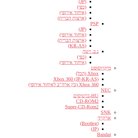
(JP)
(כפי)
(איחוד אירופי)
(ארצות הברית)
PSP
(JP)
(איחוד אירופי)
(ארצות הברית)
(KR-AS)
נ.ב. ויטה
(כפי)
(איחוד אירופי)
מיקרוסופט
Xbox (הכל)
Xbox 360 (JP-KR-AS)
Xbox 360 (בין ארה"ב לאיחוד אירופי)
NEC
HU-כרטיסים
CD-ROM2
Super-CD-Rom2
SNK
ארקייד
(Bootleg)
(JP)
Bandai