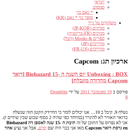
יונדאי
סמסונג
* גאם בוי
סופר בוי * גאם (KR)
משחקים על נייר
מגזינים (JP-KOR)
מגזינים (FR-בריטניה)
ספרים & Mooks (הכל)
מדריכים (JP)
מדריכים (FR-US)
ארכיון תג:
Capcom
Unboxing : BOX יום השנה ה -15 Biohazard [דואר
Capcom מהדורה מוגבלת]
פורסם ב
19 ספטמבר 2011
על ידי
Dentifritz
8
נשלח 9, קיבל ב 19… אנו יכולים לומר כי החיידק הקטן הזה שנשלח
בדואר האוויר לא להיגרר (במיוחד כפי שהיה 2 בסוף שבוע שבין שתיים !).
אני לא נפרוס על התוכן של זה
תיבת ה -15 שנה לאספן דה Biohazard
en גרסת דואר Capcom
מאז אני כבר היה שם
ימים
, אבל אני נציע
אחד