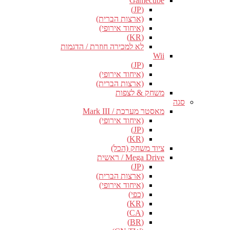
Gamecube
(JP)
(ארצות הברית)
(איחוד אירופי)
(KR)
לא למכירה חוזרת / הדגמות
Wii
(JP)
(איחוד אירופי)
(ארצות הברית)
משחק & לצפות
סגה
מאסטר מערכת / Mark III
(איחוד אירופי)
(JP)
(KR)
ציוד משחק (הכל)
Mega Drive / ראשית
(JP)
(ארצות הברית)
(איחוד אירופי)
(כפי)
(KR)
(CA)
(BR)