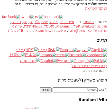
כאשר חולצת הטריקו
שין צ'אן
, זה הצחיק אותי, אז הלכתי עם גם.
המשך הקריאה
→
פורסם ב
חולצות
|
תייג
אייס עו"ד
,
אסיה
,
Capcom
,
סין
,
סין
,
דורימון
,
gyakuten saiban
,
קשר
,
Megaman
,
נינטנדו
,
Panda-תיבה
,
שין צ'אן
,
חולצת טי
,
לא תחול Tatsuji
,
טאיטו
,
תושיט אוסואי
,
זלדה
|
10
תגובות
תרגום
קבע כשפת ברירת מחדל
עריכת תרגום
חיפוש משחק (לשעבר: מריו)
לחפש
Random Pr0n