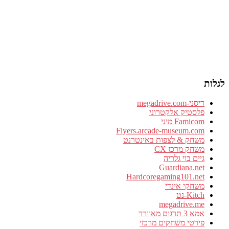
לגלות
דיסני-megadrive.com
פלסטיק אלקטרוני
Famicom מיני
Flyers.arcade-museum.com
משחק & לצפות באינטרנט
משחק מרכז CX
גיים בוי גלריה
Guardiana.net
Hardcoregaming101.net
משחקי אינדי
Kitch-נט
megadrive.me
אמא 3 תרגום מאוורר
פירטי משחקים מרכזי