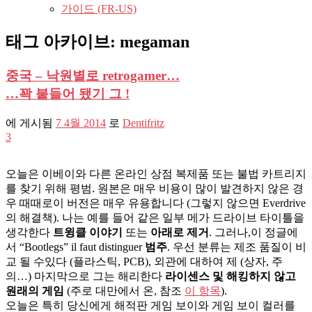
가이드 (FR-US)
태그 아카이브:
megaman
중국 – 낙원별로 retrogamer…
…꽉 붙들어 됐기 그 !
에 게시됨
7 4월 2014
로
Dentifritz
3
오늘은 이베이와 다른 온라인 상점 복제품 또는 불법 카트리지
를 찾기 위해 평범. 원본은 매우 비용이 많이 발견하지 않은 경
우 때때로이 버전은 매우 유용합니다 (그렇지 않으면 Everdrive
의 해결책). 나는 예를 들어 같은 일부 메가 드라이브 타이틀을
생각한다
트윙클 이야기
또는
아래로 제거
. 그러나,이 정글에
서 “Bootlegs” il faut distinguer
범주
. 우선 분류는 제조 품질이 비
교 될 수있다 (플라스틱, PCB), 외관에 대하여 제 (상자, 주
의…) 마지막으로 그는 해리한다
라이센스 및 해킹하지 않고
원래의 게임
(주로 대만에서 온, 참조
이 항목
).
오늘은 특히 당신에게 해적판 게임 보이와 게임 보이 컬러를