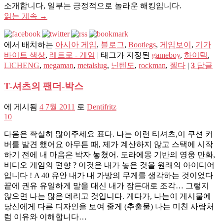
소개합니다, 일부는 긍정적으로 놀라운 해킹입니다.
읽는 계속
→
에서 배치하는
아시아 게임
,
블로그
,
Bootlegs
,
게임보이
,
기가
바이트 색상
,
레트로 - 게임
|
태그가 지정된
gameboy
,
하이텍
,
LICHENG
,
megaman
,
metalslug
,
닌텐도
,
rockman
,
젤다
|
3
답글
T-셔츠의 팬더-박스
에 게시됨
4 7월 2011
로
Dentifritz
10
다음은 확실히 많이주세요 표다. 나는 이런 티셔츠,이 쿠션 커
버를 발견 했어요 아무튼 때, 제가 계산하지 않고 스택에 시작
하기 전에 내 마음은 박자 놓쳤어. 도라에몽 기반의 영웅 만화,
비디오 게임의 편향 ? 이것은 내가 놓은 것을 원래의 아이디어
입니다 !
A
40 유안 내가 내 가방의 무게를 생각하는 것이었다
끝에 권유 유일하게 말을 대신 내가 잠든대로 조각… 그렇지
않으면 나는 많은 데리고​​ 것입니다. 게다가, 나는이 게시물에
당신에게 다른 디자인을 보여 줄게 (추출물) 나는 미친 사람처
럼 이유와 이해합니다…