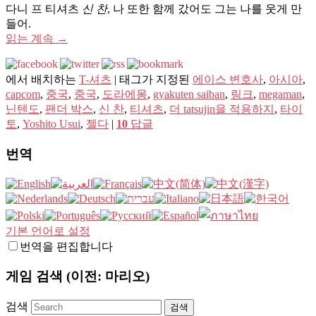
다니 프 티셔츠
신 찬
, 나 또한 함께 갔어도 그는 나를 웃게 만
들어.
읽는 계속
→
에서 배치하는
T-셔츠
|
태그가 지정된
에이스 변호사
,
아시아
,
capcom
,
중국
,
중국
,
도라에몽
,
gyakuten saiban
,
링크
,
megaman
,
닌텐도
,
팬더 박스
,
신 찬
,
티셔츠
,
더 tatsujin을 적용하지
,
타이
토
,
Yoshito Usui
,
젤다
|
10
답글
번역
기본 언어로 설정
번역을 편집합니다
게임 검색 (이전: 마리오)
검색