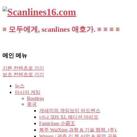
≡ 모두에게, scanlines 애호가. ≡ ≡ ≡ ≡
메인 메뉴
기본 컨텐츠로 가기
보조 컨텐츠로 가기
뉴스
아시아 게임
Bootlegs
중국
개새끼의 게임보이 어드벤스
너나 3DS XL 에디션 마리오
Famiclone 小霸王
복주 WaiXing 과학 & 기술 협력. (주).
Winsen / 광주 리 쳉 산업 & 무역 공동.