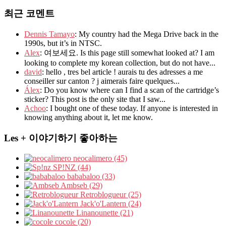
최근 코멘트
Dennis Tamayo
: My country had the Mega Drive back in the
1990s, but it’s in NTSC.
Alex
: 여보세요. Is this page still somewhat looked at? I am
looking to complete my korean collection, but do not have...
david
: hello , tres bel article ! aurais tu des adresses a me
conseiller sur canton ? j aimerais faire quelques...
Álex
: Do you know where can I find a scan of the cartridge’s
sticker? This post is the only site that I saw...
Achoo
: I bought one of these today. If anyone is interested in
knowing anything about it, let me know.
Les + 이야기하기 좋아하는
neocalimero (45)
SP!NZ (44)
bababaloo (33)
Ambseb (29)
Retroblogueur (25)
Jack'o'Lantern (24)
Linanounette (21)
cocole (20)