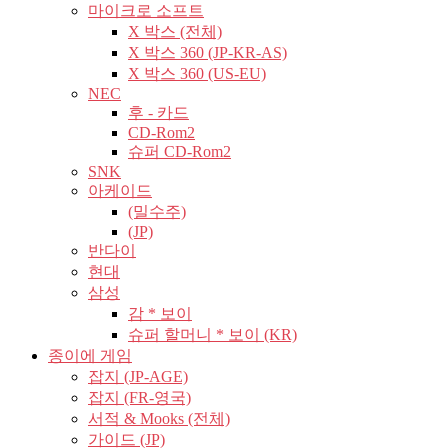
마이크로 소프트
X 박스 (전체)
X 박스 360 (JP-KR-AS)
X 박스 360 (US-EU)
NEC
후 - 카드
CD-Rom2
슈퍼 CD-Rom2
SNK
아케이드
(밀수주)
(JP)
반다이
현대
삼성
감 * 보이
슈퍼 할머니 * 보이 (KR)
종이에 게임
잡지 (JP-AGE)
잡지 (FR-영국)
서적 & Mooks (전체)
가이드 (JP)