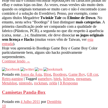
Hoje em dia é comum encontrar reproduções ou cartuchos piratas no
eBay e outras lojas on-line. Às vezes, essas versões são muito úteis
quando os originais tornaram-se muito caro e não é encontrado (caso
contrário é a solução do Everdrive). Penso, por exemplo, como
alguns títulos Megadrive
Twinkle Tale
ou
Elimine de Down
. No
entanto, nesta selva “Bootlegs” il faut distinguer
mais categorias
. A
primeira classificação pode ser comparado com a qualidade de
fabrico (Plásticos, PCB), a segunda no que diz respeito à aparência
(caixa, notar…) e, finalmente, ele deve dissociar
os jogos originais
sem licença e Hacks
(muitas vezes vêm de Taiwan, ver
esta
entrada
).
Hoje vou apresentá-lo Bootlegs Game Boy e Game Boy Color
particularmente bem, alguns são hacks positivamente
surpreendentes.
Continue lendo
→
Postado em
Jogos da Ásia
,
Blog
,
Bootlegs
,
Game Boy
,
GB cor
,
Retro-gaming
|
Tagged
gameboy
,
hitek
,
licheng
,
megaman
,
Metalslug
,
nintendo
,
rockman
,
zelda
|
3
Respostas
Camisetas Panda-Box
Postado em
4 Julho 2011
por
Dentifritz
10