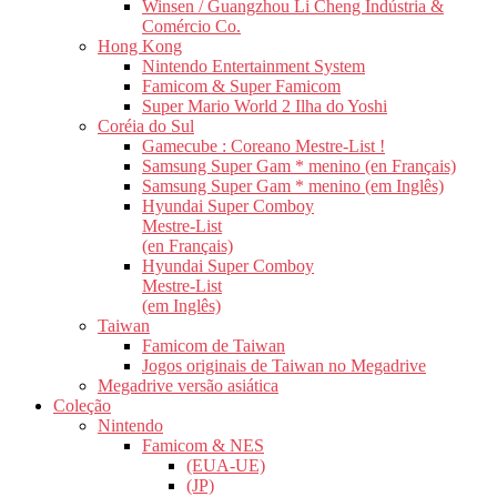
Winsen / Guangzhou Li Cheng Indústria &
Comércio Co.
Hong Kong
Nintendo Entertainment System
Famicom & Super Famicom
Super Mario World 2 Ilha do Yoshi
Coréia do Sul
Gamecube : Coreano Mestre-List !
Samsung Super Gam * menino (en Français)
Samsung Super Gam * menino (em Inglês)
Hyundai Super Comboy
Mestre-List
(en Français)
Hyundai Super Comboy
Mestre-List
(em Inglês)
Taiwan
Famicom de Taiwan
Jogos originais de Taiwan no Megadrive
Megadrive versão asiática
Coleção
Nintendo
Famicom & NES
(EUA-UE)
(JP)