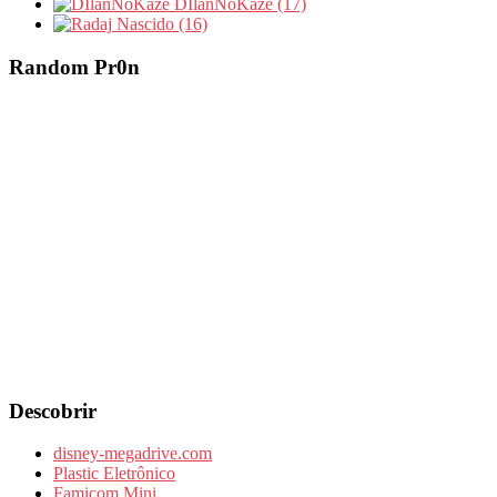
DIlanNoKaze (17)
Nascido (16)
Random Pr0n
Descobrir
disney-megadrive.com
Plastic Eletrônico
Famicom Mini