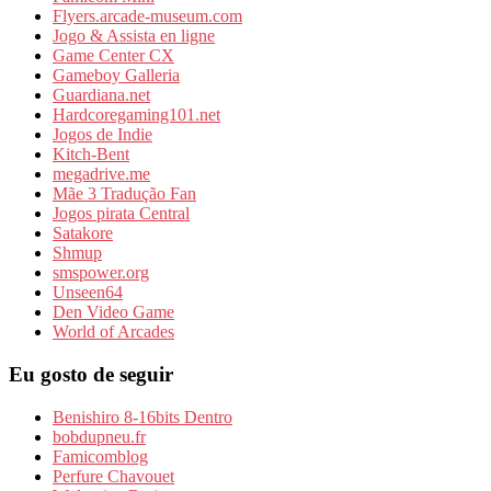
Flyers.arcade-museum.com
Jogo & Assista en ligne
Game Center CX
Gameboy Galleria
Guardiana.net
Hardcoregaming101.net
Jogos de Indie
Kitch-Bent
megadrive.me
Mãe 3 Tradução Fan
Jogos pirata Central
Satakore
Shmup
smspower.org
Unseen64
Den Video Game
World of Arcades
Eu gosto de seguir
Benishiro 8-16bits Dentro
bobdupneu.fr
Famicomblog
Perfure Chavouet