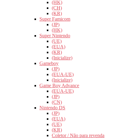
(HK)
(CH)
(KR)
Super Famicom
(JP)
(HK)
Super Nintendo
(UE)
(EUA)
(KR)
(Inicialize)
Gameboy
(JP)
(EUA-UE)
(Inicialize)
Game Boy Advance
(EUA-UE)
(JP)
(CN)
Nintendo DS
(JP)
(EUA)
(UE)
(KR)
Coletor / Não para revenda