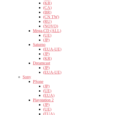
(KR)
(CA)
(BR)
(CN TW)
(RU)
(NOVO)
Mega-CD (ALL)
(UE)
(JP)
Saturno
(EUA-UE)
(JP)
(KR)
Dreamcast
(JP)
(EUA-UE)
Sony
PSone
(JP)
(UE)
(EUA)
Playstation 2
(JP)
(UE)
(EUA)