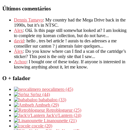
Últimos comentários
Dennis Tamayo
: My country had the Mega Drive back in the
1990s, but it’s in NTSC.
Alex
: Olá. Is this page still somewhat looked at? I am looking
to complete my korean collection, but do not have...
david
: hello , tres bel article ! aurais tu des adresses a me
conseiller sur canton ? j aimerais faire quelques...
Álex
: Do you know where can I find a scan of the cartridge’s
sticker? This post is the only site that I saw...
Achoo
: I bought one of these today. If anyone is interested in
knowing anything about it, let me know.
O + falador
neocalimero (45)
Sp!nz (44)
bababaloo (33)
Ambseb (29)
Retroblogueur (25)
Jack'o'Lantern (24)
Linanounette (21)
cocole (20)