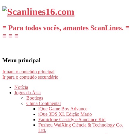
≡ Para todos vocês, amantes ScanLines. ≡
≡ ≡ ≡
Menu principal
Ir para o conteúdo principal
Ir para o conteúdo secundário
Notícia
Jogos da Ásia
Bootlegs
China Continental
iQue Game Boy Advance
iQue 3DS XL Edição Mario
Famiclone Cassidy e Sundance Kid
Fuzhou WaiXing Ciência & Technology Co.
Ltd.