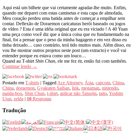
Aqui está um bilhete que vai certamente agradar-lhe muito. Enfim,
quando me deparei com estas camisetas e esta capa de almofada,
Meu coração perdeu uma batida antes de começar a empilhar sem
contar. Deflexão de Doraemon caricaturas herói baseado ou jogos
de vídeo ? Esta é uma idéia original que eu era viciado ! A 40 Yuan
uma peça como você diz que a única coisa que eu fundamentado na
final, foi a pensar que o peso da minha bagagem e em vez disso eu
tinha deixado… caso contrário, terá tido muitos mais. Além disso, eu
vou lhe mostrar outros projetos neste post (um extracto) e você vai
entender porque eu estava como um louco…
Quand au T-shirt
Shin Chan
, ele me fez rir, então fui com também.
Continue lendo
→
Postado em
T-shirts
|
Tagged
Ace Attorney
,
Ásia
,
capcom
,
China
,
China
,
doraemon
,
Gyakuten Saiban
,
link
,
megaman
,
nintendo
,
panda-box
,
Shin Chan
,
t-shirt
,
aplicar não Tatsujin
,
taito
,
Yoshito
Usui
,
zelda
|
10
Respostas
Tradução