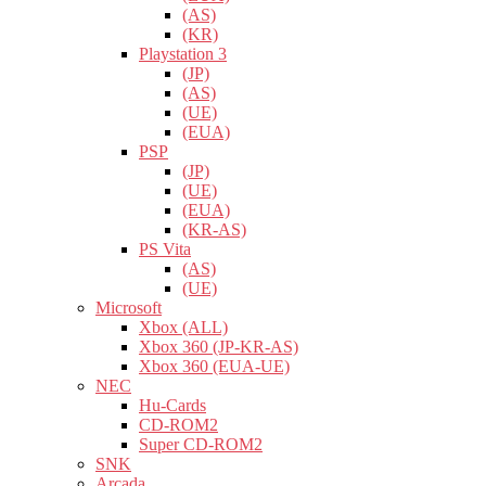
(AS)
(KR)
Playstation 3
(JP)
(AS)
(UE)
(EUA)
PSP
(JP)
(UE)
(EUA)
(KR-AS)
PS Vita
(AS)
(UE)
Microsoft
Xbox (ALL)
Xbox 360 (JP-KR-AS)
Xbox 360 (EUA-UE)
NEC
Hu-Cards
CD-ROM2
Super CD-ROM2
SNK
Arcada