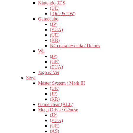
Nintendo 3DS
(UE)
(iQue & TW)
Gamecube
(JP)
(EUA)
(UE)
(KR)
Não para revenda / Demos
Wii
(JP)
(UE)
(EUA)
Jogo & Ver
Sega
Master System / Mark III
(UE)
(JP)
(KR)
Game Gear (ALL)
Mega Drive / Gênese
(JP)
(EUA)
(UE)
(AS)