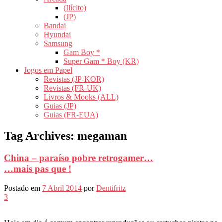
(Ilícito)
(JP)
Bandai
Hyundai
Samsung
Gam Boy *
Super Gam * Boy (KR)
Jogos em Papel
Revistas (JP-KOR)
Revistas (FR-UK)
Livros & Mooks (ALL)
Guias (JP)
Guias (FR-EUA)
Tag Archives:
megaman
China – paraíso pobre retrogamer…
…mais pas que !
Postado em
7 Abril 2014
por
Dentifritz
3