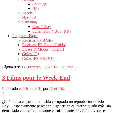
(Bootleg)
(JP)
Bandai
Hyundai
Samsung
Gam * Boy
Súper Gam * Boy (KR)
Juegos en Papel
Revistas (JP-AGE)
Revistas (FR-Reino Unido)
Libros & Mooks (TODO)
Guías (JP)
Guías (FR-EE.UU)
Página 8 de 12
«Primero
«
...
6
7
8
9
10
...
»
Última »
3 Films pour le Week-End
Publicado el
9 Julio 2011
por
Dentifritz
2
¿Cuánto hace que no me había comprado un reproductor de Blu-
Ray… especialmente pasear en lugar de en el Internet y aún más, sin
demasiado conocimiento sobre él mismo antes de. Pero a veces es