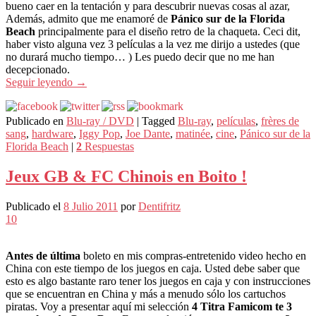
bueno caer en la tentación y para descubrir nuevas cosas al azar,
Además, admito que me enamoré de
Pánico sur de la Florida
Beach
principalmente para el diseño retro de la chaqueta. Ceci dit,
haber visto alguna vez 3 películas a la vez me dirijo a ustedes (que
no durará mucho tiempo… ) Les puedo decir que no me han
decepcionado.
Seguir leyendo
→
Publicado en
Blu-ray / DVD
|
Tagged
Blu-ray
,
películas
,
frères de
sang
,
hardware
,
Iggy Pop
,
Joe Dante
,
matinée
,
cine
,
Pánico sur de la
Florida Beach
|
2
Respuestas
Jeux GB & FC Chinois en Boito !
Publicado el
8 Julio 2011
por
Dentifritz
10
Antes de última
boleto en mis compras-entretenido video hecho en
China con este tiempo de los juegos en caja. Usted debe saber que
esto es algo bastante raro tener los juegos en caja y con instrucciones
que se encuentran en China y más a menudo sólo los cartuchos
piratas. Voy a presentar aquí mi selección
4 Titra Famicom te 3