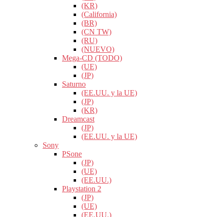
(KR)
(California)
(BR)
(CN TW)
(RU)
(NUEVO)
Mega-CD (TODO)
(UE)
(JP)
Saturno
(EE.UU. y la UE)
(JP)
(KR)
Dreamcast
(JP)
(EE.UU. y la UE)
Sony
PSone
(JP)
(UE)
(EE.UU.)
Playstation 2
(JP)
(UE)
(EE.UU.)