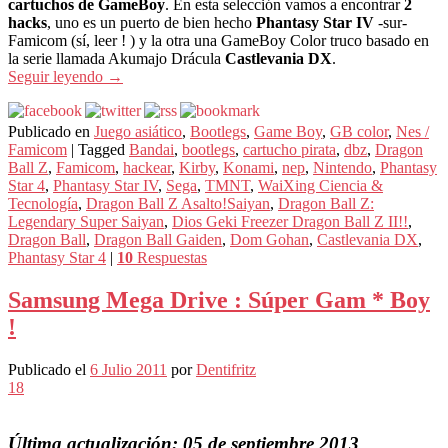
cartuchos de GameBoy
. En esta selección vamos a encontrar
2
hacks
, uno es un puerto de bien hecho
Phantasy Star IV
-sur-
Famicom (sí, leer ! ) y la otra una GameBoy Color truco basado en
la serie llamada Akumajo Drácula
Castlevania DX
.
Seguir leyendo
→
Publicado en
Juego asiático
,
Bootlegs
,
Game Boy
,
GB color
,
Nes /
Famicom
|
Tagged
Bandai
,
bootlegs
,
cartucho pirata
,
dbz
,
Dragon
Ball Z
,
Famicom
,
hackear
,
Kirby
,
Konami
,
nep
,
Nintendo
,
Phantasy
Star 4
,
Phantasy Star IV
,
Sega
,
TMNT
,
WaiXing Ciencia &
Tecnología
,
Dragon Ball Z Asalto!Saiyan
,
Dragon Ball Z:
Legendary Super Saiyan
,
Dios Geki Freezer Dragon Ball Z II!!
,
Dragon Ball
,
Dragon Ball Gaiden
,
Dom Gohan
,
Castlevania DX
,
Phantasy Star 4
|
10
Respuestas
Samsung Mega Drive : Súper Gam * Boy
!
Publicado el
6 Julio 2011
por
Dentifritz
18
Última actualización: 05 de septiembre 2013