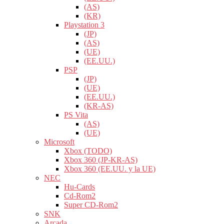
(AS)
(KR)
Playstation 3
(JP)
(AS)
(UE)
(EE.UU.)
PSP
(JP)
(UE)
(EE.UU.)
(KR-AS)
PS Vita
(AS)
(UE)
Microsoft
Xbox (TODO)
Xbox 360 (JP-KR-AS)
Xbox 360 (EE.UU. y la UE)
NEC
Hu-Cards
Cd-Rom2
Super CD-Rom2
SNK
Arcada