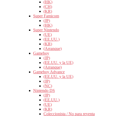
(HK)
(CH)
(KR)
Super Famicom
(JP)
(HK)
Super Nintendo
(UE)
(EE.UU.)
(KR)
(Arranque)
Gameboy
(JP)
(EE.UU. y la UE)
(Arranque)
Gameboy Advance
(EE.UU. y la UE)
(JP)
(NC)
Nintendo DS
(JP)
(EE.UU.)
(UE)
(KR)
Coleccionista / No para reventa