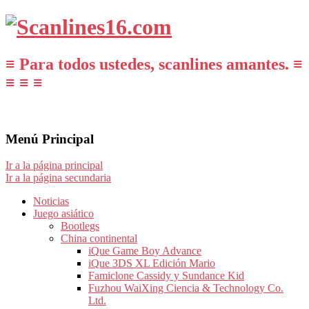
≡ Para todos ustedes, scanlines amantes. ≡
≡ ≡ ≡
Menú Principal
Ir a la página principal
Ir a la página secundaria
Noticias
Juego asiático
Bootlegs
China continental
iQue Game Boy Advance
iQue 3DS XL Edición Mario
Famiclone Cassidy y Sundance Kid
Fuzhou WaiXing Ciencia & Technology Co.
Ltd.