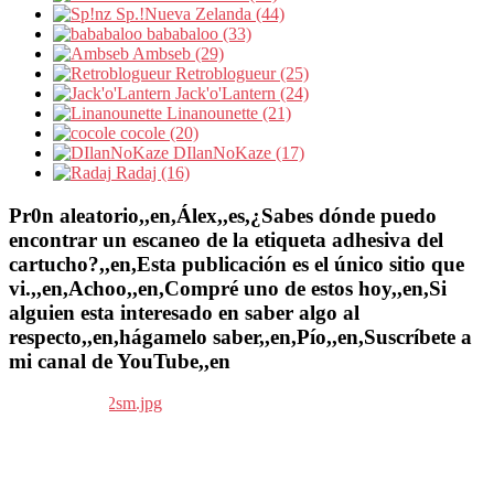
Sp.!Nueva Zelanda (44)
bababaloo (33)
Ambseb (29)
Retroblogueur (25)
Jack'o'Lantern (24)
Linanounette (21)
cocole (20)
DIlanNoKaze (17)
Radaj (16)
Pr0n aleatorio,,en,Álex,,es,¿Sabes dónde puedo
encontrar un escaneo de la etiqueta adhesiva del
cartucho?,,en,Esta publicación es el único sitio que
vi.,,en,Achoo,,en,Compré uno de estos hoy,,en,Si
alguien esta interesado en saber algo al
respecto,,en,hágamelo saber,,en,Pío,,en,Suscríbete a
mi canal de YouTube,,en