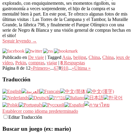
explorado, con enquiquinements, ses momentos rigollots, su
gastronomía a veces sorprendente, el hijo de la compra et sa
mentalité bien à part. En este post, Te ofrezco algunas fotos de mis
últimas visitas : Las Torres de la Campana y el Tambor, la Muraille
Grande, la fábrica 798, y finalmente el Parque Olímpico con una
serie de Negro & Blanca y una visión general de compras hechas en
el sitio!
Seguir leyendo
→
Publicado en
De viaje
|
Tagged
Asia
,
beijing
,
China
,
China
,
jeux de
vídeo
,
Pekin
,
compras
,
viajar
|
8
Respuestas
Página 8 de 12
«Primero
«
...
6
7
8
9
10
...
»
Última »
Traducción
Establecer como idioma predeterminado
Editar Traducción
Buscar un juego (ex: mario)