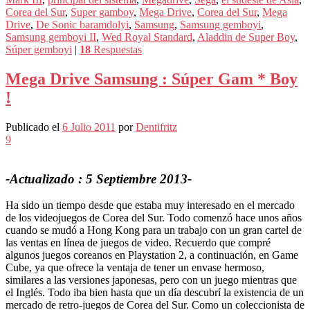
Corea del Sur
,
Super gamboy
,
Mega Drive
,
Corea del Sur
,
Mega
Drive
,
De Sonic baramdolyi
,
Samsung
,
Samsung gemboyi
,
Samsung gemboyi II
,
Wed Royal Standard
,
Aladdin de Super Boy
,
Súper gemboyi
|
18
Respuestas
Mega Drive Samsung : Súper Gam * Boy
!
Publicado el
6 Julio 2011
por
Dentifritz
9
-Actualizado : 5 Septiembre 2013-
Ha sido un tiempo desde que estaba muy interesado en el mercado
de los videojuegos de Corea del Sur. Todo comenzó hace unos años
cuando se mudó a Hong Kong para un trabajo con un gran cartel de
las ventas en línea de juegos de video. Recuerdo que compré
algunos juegos coreanos en Playstation 2, a continuación, en Game
Cube, ya que ofrece la ventaja de tener un envase hermoso,
similares a las versiones japonesas, pero con un juego mientras que
el Inglés. Todo iba bien hasta que un día descubrí la existencia de un
mercado de retro-juegos de Corea del Sur. Como un coleccionista de