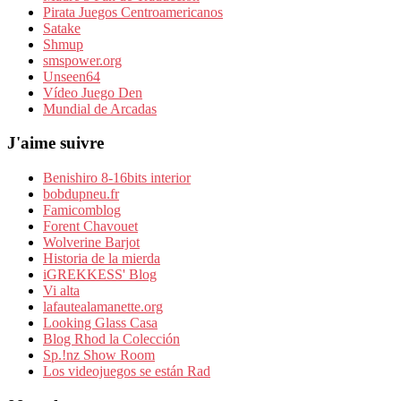
Pirata Juegos Centroamericanos
Satake
Shmup
smspower.org
Unseen64
Vídeo Juego Den
Mundial de Arcadas
J'aime suivre
Benishiro 8-16bits interior
bobdupneu.fr
Famicomblog
Forent Chavouet
Wolverine Barjot
Historia de la mierda
iGREKKESS' Blog
Vi alta
lafautealamanette.org
Looking Glass Casa
Blog Rhod la Colección
Sp.!nz Show Room
Los videojuegos se están Rad