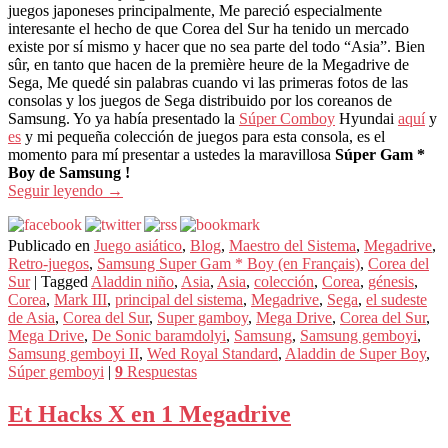
juegos japoneses principalmente, Me pareció especialmente
interesante el hecho de que Corea del Sur ha tenido un mercado
existe por sí mismo y hacer que no sea parte del todo “Asia”. Bien
sûr, en tanto que hacen de la première heure de la Megadrive de
Sega, Me quedé sin palabras cuando vi las primeras fotos de las
consolas y los juegos de Sega distribuido por los coreanos de
Samsung. Yo ya había presentado la
Súper Comboy
Hyundai
aquí
y
es
y mi pequeña colección de juegos para esta consola, es el
momento para mí presentar a ustedes la maravillosa
Súper Gam *
Boy de Samsung !
Seguir leyendo
→
Publicado en
Juego asiático
,
Blog
,
Maestro del Sistema
,
Megadrive
,
Retro-juegos
,
Samsung Super Gam * Boy (en Français)
,
Corea del
Sur
|
Tagged
Aladdin niño
,
Asia
,
Asia
,
colección
,
Corea
,
génesis
,
Corea
,
Mark III
,
principal del sistema
,
Megadrive
,
Sega
,
el sudeste
de Asia
,
Corea del Sur
,
Super gamboy
,
Mega Drive
,
Corea del Sur
,
Mega Drive
,
De Sonic baramdolyi
,
Samsung
,
Samsung gemboyi
,
Samsung gemboyi II
,
Wed Royal Standard
,
Aladdin de Super Boy
,
Súper gemboyi
|
9
Respuestas
Et Hacks X en 1 Megadrive