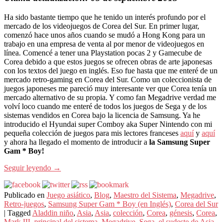
Ha sido bastante tiempo que he tenido un interés profundo por el
mercado de los videojuegos de Corea del Sur. En primer lugar,
comenzó hace unos años cuando se mudó a Hong Kong para un
trabajo en una empresa de venta al por menor de videojuegos en
línea. Comencé a tener una Playstation pocas 2 y Gamecube de
Corea debido a que estos juegos se ofrecen obras de arte japonesas
con los textos del juego en inglés. Eso fue hasta que me enteré de un
mercado retro-gaming en Corea del Sur. Como un coleccionista de
juegos japoneses me pareció muy interesante ver que Corea tenía un
mercado alternativo de su propia. Y como fan Megadrive verdad me
volví loco cuando me enteré de todos los juegos de Sega y de los
sistemas vendidos en Corea bajo la licencia de Samsung. Ya he
introducido el Hyundai super Comboy aka Super Nintendo con mi
pequeña colección de juegos para mis lectores franceses
aquí
y
aquí
y ahora ha llegado el momento de introducir a
la Samsung Super
Gam * Boy!
Seguir leyendo
→
Publicado en
Juego asiático
,
Blog
,
Maestro del Sistema
,
Megadrive
,
Retro-juegos
,
Samsung Super Gam * Boy (en Inglés)
,
Corea del Sur
|
Tagged
Aladdin niño
,
Asia
,
Asia
,
colección
,
Corea
,
génesis
,
Corea
,
Mark III
,
principal del sistema
,
Megadrive
,
Sega
,
el sudeste de Asia
,