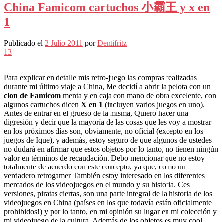
China Famicom cartuchos 小霸王 y x en
1
Publicado el
2 Julio 2011
por
Dentifritz
13
Para explicar en detalle mis retro-juego las compras realizadas
durante mi último viaje a China, Me decidí a abrir la pelota con un
clon de Famicom
menta y en caja con mano de obra excelente, con
algunos cartuchos dicen
X en 1
(incluyen varios juegos en uno).
Antes de entrar en el grueso de la misma, Quiero hacer una
digresión y decir que la mayoría de las cosas que les voy a mostrar
en los próximos días son, obviamente, no oficial (excepto en los
juegos de Ique), y además, estoy seguro de que algunos de ustedes
no dudará en afirmar que estos objetos por lo tanto, no tienen ningún
valor en términos de recaudación. Debo mencionar que no estoy
totalmente de acuerdo con este concepto, ya que, como un
verdadero retrogamer También estoy interesado en los diferentes
mercados de los videojuegos en el mundo y su historia. Ces
versiones, piratas ciertas, son una parte integral de la historia de los
videojuegos en China (países en los que todavía están oficialmente
prohibidos!) y por lo tanto, en mi opinión su lugar en mi colección y
mi videojuego de la cultura. Además de los objetos es muy cool,