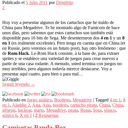
Publicado el
5 Julio 2011
por
Dentifritz
2
Hoy voy a presentar algunos de los cartuchos que he traído de
China para Megadrive. Te he mostrado algo de Famicom de hace
unos días, pero sabemos que estos cartuchos son también está
disponible para 16 bits de Sega. Me desenterraron dos
4 en 1
y un
8
en 1
(es realmente excelente). Pero tenga en cuenta que en China (et
en Russie, pero veremos en un futuro post), hay otro fenómeno : que
de
Rom-Hack
. Le-Rom Hack consiste, à la base de, para extraer
sprites y se establece una variedad de juegos para crear nuevos a
partir de una casa rodante. A menudo, usted termina con juegos no
muy terribles, pero algunos todavía merece destacarse. Voy a
presentar aquí cuatro, para bien o para mal…
Seguir leyendo
→
Publicado en
Juego asiático
,
Bootlegs
,
Megadrive
|
Tagged
4 en 1
,
8
en 1
,
Aladdin 2
,
Asia
,
Asia
,
bootlegs
,
cartucho pirata
,
China
,
China
,
génesis
,
hackear
,
mario
,
Megadrive
,
pirata
,
Rusia
,
Sega
,
sónico
,
sónico 6
,
X en 1
|
2
Respuestas
Camisetas Panda-Box