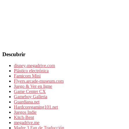
Descubrir
disney-megadrive.com
Plástico electrónica
Famicom Mini
Flyers.arcade-museum.com
Juego & Ver en ligne
Game Center CX
Gameboy Galleria
Guardiana.net
Hardcoregaming101.net
Juegos Indie
Kitch-Bent
megadrive.me
Madre 3 Fan de Traducción