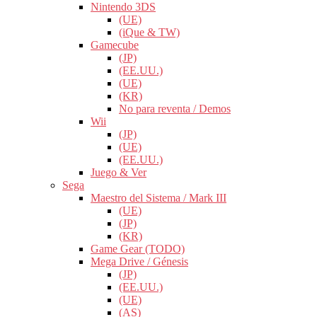
Nintendo 3DS
(UE)
(iQue & TW)
Gamecube
(JP)
(EE.UU.)
(UE)
(KR)
No para reventa / Demos
Wii
(JP)
(UE)
(EE.UU.)
Juego & Ver
Sega
Maestro del Sistema / Mark III
(UE)
(JP)
(KR)
Game Gear (TODO)
Mega Drive / Génesis
(JP)
(EE.UU.)
(UE)
(AS)