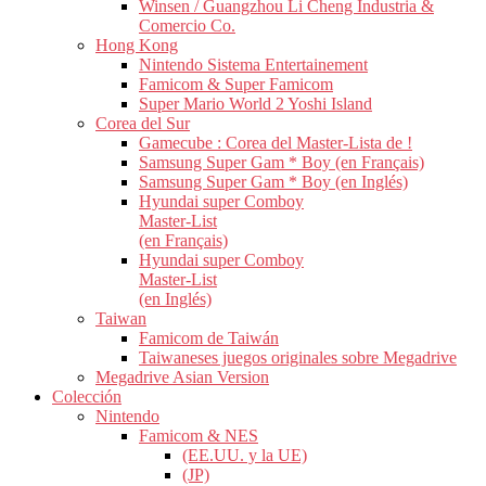
Winsen / Guangzhou Li Cheng Industria &
Comercio Co.
Hong Kong
Nintendo Sistema Entertainement
Famicom & Super Famicom
Super Mario World 2 Yoshi Island
Corea del Sur
Gamecube : Corea del Master-Lista de !
Samsung Super Gam * Boy (en Français)
Samsung Super Gam * Boy (en Inglés)
Hyundai super Comboy
Master-List
(en Français)
Hyundai super Comboy
Master-List
(en Inglés)
Taiwan
Famicom de Taiwán
Taiwaneses juegos originales sobre Megadrive
Megadrive Asian Version
Colección
Nintendo
Famicom & NES
(EE.UU. y la UE)
(JP)