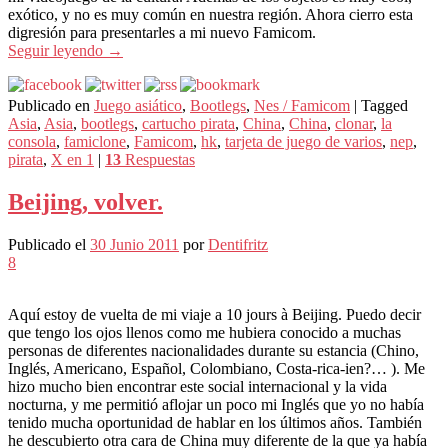
exótico, y no es muy común en nuestra región. Ahora cierro esta
digresión para presentarles a mi nuevo Famicom.
Seguir leyendo
→
Publicado en
Juego asiático
,
Bootlegs
,
Nes / Famicom
|
Tagged
Asia
,
Asia
,
bootlegs
,
cartucho pirata
,
China
,
China
,
clonar
,
la
consola
,
famiclone
,
Famicom
,
hk
,
tarjeta de juego de varios
,
nep
,
pirata
,
X en 1
|
13
Respuestas
Beijing, volver.
Publicado el
30 Junio 2011
por
Dentifritz
8
Aquí estoy de vuelta de mi viaje a 10 jours à Beijing. Puedo decir
que tengo los ojos llenos como me hubiera conocido a muchas
personas de diferentes nacionalidades durante su estancia (Chino,
Inglés, Americano, Español, Colombiano, Costa-rica-ien?… ). Me
hizo mucho bien encontrar este social internacional y la vida
nocturna, y me permitió aflojar un poco mi Inglés que yo no había
tenido mucha oportunidad de hablar en los últimos años. También
he descubierto otra cara de China muy diferente de la que ya había