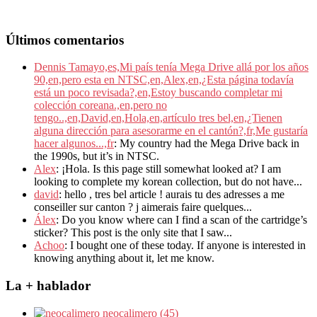
Últimos comentarios
Dennis Tamayo,es,Mi país tenía Mega Drive allá por los años
90,en,pero esta en NTSC,en,Alex,en,¿Esta página todavía
está un poco revisada?,en,Estoy buscando completar mi
colección coreana.,en,pero no
tengo..,en,David,en,Hola,en,artículo tres bel,en,¿Tienen
alguna dirección para asesorarme en el cantón?,fr,Me gustaría
hacer algunos...,fr
: My country had the Mega Drive back in
the 1990s, but it’s in NTSC.
Alex
: ¡Hola. Is this page still somewhat looked at? I am
looking to complete my korean collection, but do not have...
david
: hello , tres bel article ! aurais tu des adresses a me
conseiller sur canton ? j aimerais faire quelques...
Álex
: Do you know where can I find a scan of the cartridge’s
sticker? This post is the only site that I saw...
Achoo
: I bought one of these today. If anyone is interested in
knowing anything about it, let me know.
La + hablador
neocalimero (45)