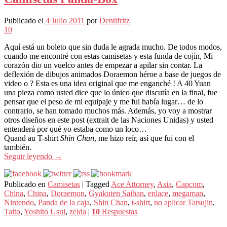
Publicado el
4 Julio 2011
por
Dentifritz
10
Aquí está un boleto que sin duda le agrada mucho. De todos modos,
cuando me encontré con estas camisetas y esta funda de cojín, Mi
corazón dio un vuelco antes de empezar a apilar sin contar. La
deflexión de dibujos animados Doraemon héroe a base de juegos de
video o ? Esta es una idea original que me enganché ! A 40 Yuan
una pieza como usted dice que lo único que discutía en la final, fue
pensar que el peso de mi equipaje y me fui había lugar… de lo
contrario, se han tomado muchos más. Además, yo voy a mostrar
otros diseños en este post (extrait de las Naciones Unidas) y usted
entenderá por qué yo estaba como un loco…
Quand au T-shirt
Shin Chan
, me hizo reír, así que fui con el
también.
Seguir leyendo
→
Publicado en
Camisetas
|
Tagged
Ace Attorney
,
Asia
,
Capcom
,
China
,
China
,
Doraemon
,
Gyakuten Saiban
,
enlace
,
megaman
,
Nintendo
,
Panda de la caja
,
Shin Chan
,
t-shirt
,
no aplicar Tatsujin
,
Taito
,
Yoshito Usui
,
zelda
|
10
Respuestas