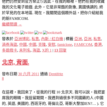
他們仍然受到官方禁止!) 因此，在我的眼裡，他們在我的收藏
我的文化電子遊戲. 此外，它是非常酷的對象, 異國情調的, 終
於罕見的在本地區. 現在，我關閉這個題外話，把你介紹給我
的新FAMICOM.
繼續閱讀
→
發表於
亞洲博彩
,
私售
,
內斯 / 紅白機
|
標籤
亞洲
,
亞洲
,
私售
,
渦卷海盜
,
中國
,
中國
,
克隆
,
安慰
,
famiclone
,
FAMICOM
,
香港
,
多遊戲卡
,
未列名
,
海盜
,
X的 1
|
13
回复
北京, 背面.
發布日期
30 六月 2011
通過
Dentifritz
8
在這裡，我回來了，從我的行程 10 北京天. 我可以說，我把宴
席我的眼睛，我逗留期間，我遇到過很多不同國籍的人 (中國
的, 英語, 美國的, 西班牙的, 哥倫比亞, 哥斯大黎加IEN?… ). 它