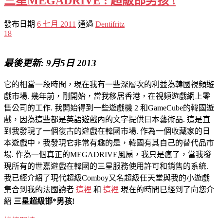
三星MEGADRIVE : 超級邯男孩 !
發布日期
6 七月 2011
通過
Dentifritz
18
最後更新: 9月5日 2013
它的相當一段時間，現在我有一些深層次的利益為韓國視頻遊
戲市場. 幾年前，剛開始，當我移居香港，在視頻遊戲網上零
售公司的工作. 我開始得到一些遊戲機 2 和GameCube的韓國遊
戲，因為這些都是英語遊戲內的文字提供日本藝術品. 這是直
到我發現了一個復古的遊戲在韓國市場. 作為一個收藏家的日
本遊戲中，我發現它非常有趣的是，韓國有其自己的替代品市
場. 作為一個真正的MEGADRIVE風扇，我只是瘋了，當我發
現所有的世嘉遊戲在韓國的三星服務使用許可和銷售的系統.
我已經介紹了現代超級Comboy又名超級任天堂與我的小遊戲
集合到我的法國讀者
這裡
和
這裡
現在的時間已經到了向您介
紹
三星超級邯*男孩!