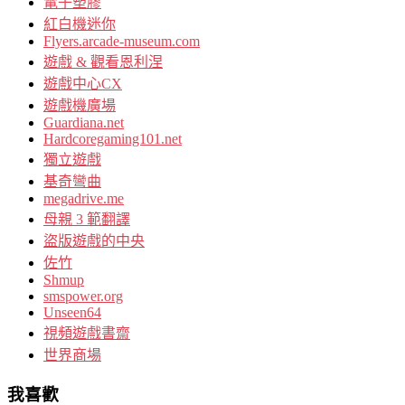
電子塑膠
紅白機迷你
Flyers.arcade-museum.com
遊戲 & 觀看恩利涅
遊戲中心CX
遊戲機廣場
Guardiana.net
Hardcoregaming101.net
獨立遊戲
基奇彎曲
megadrive.me
母親 3 範翻譯
盜版遊戲的中央
佐竹
Shmup
smspower.org
Unseen64
視頻遊戲書齋
世界商場
我喜歡