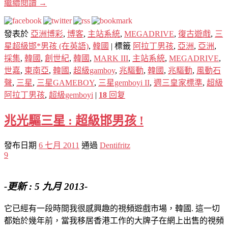
繼續閱讀
→
發表於
亞洲博彩
,
博客
,
主站系統
,
MEGADRIVE
,
復古遊戲
,
三
星超級邯*男孩 (在英語)
,
韓國
|
標籤
阿拉丁男孩
,
亞洲
,
亞洲
,
採集
,
韓國
,
創世紀
,
韓國
,
MARK III
,
主站系統
,
MEGADRIVE
,
世嘉
,
東南亞
,
韓國
,
超級gamboy
,
兆驅動
,
韓國
,
兆驅動
,
風動石
聲
,
三星
,
三星GAMEBOY
,
三星gemboyi II
,
週三皇家標準
,
超級
阿拉丁男孩
,
超級gemboyi
|
18
回复
兆光驅三星 : 超級邯男孩 !
發布日期
6 七月 2011
通過
Dentifritz
9
-更新 : 5 九月 2013-
它已經有一段時間我很感興趣的視頻遊戲市場，韓國. 這一切
都始於幾年前，當我移居香港工作的大牌子在網上出售的視頻