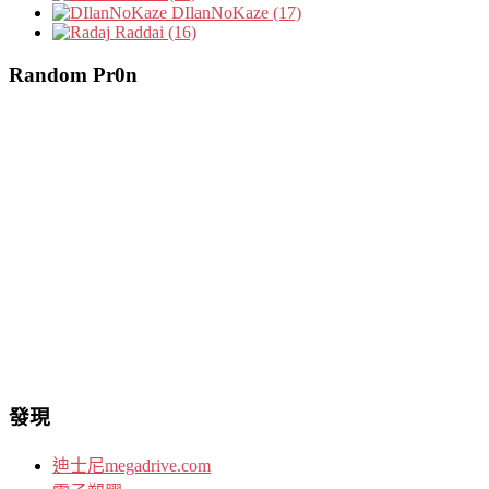
DIlanNoKaze (17)
Raddai (16)
Random Pr0n
發現
迪士尼megadrive.com