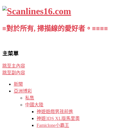
≡對於所有, 掃描線的愛好者。≡≡≡≡
主菜單
跳至主內容
跳至副內容
新聞
亞洲博彩
私售
中國大陸
神遊遊戲男孩前進
神遊3DS XL版馬里奧
Famiclone小霸王