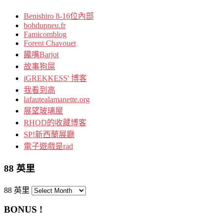
Benishiro 8-16位內部
bobdupneu.fr
Famicomblog
Forent Chavouet
饞嘴Barjot
故事狗屎
iGREKKESS' 博客
我看到高
lafautealamanette.org
展望玻璃屋
RHOD的收藏博客
SP!新西蘭展廳
電子遊戲是rad
88 英里
88 英里
BONUS !