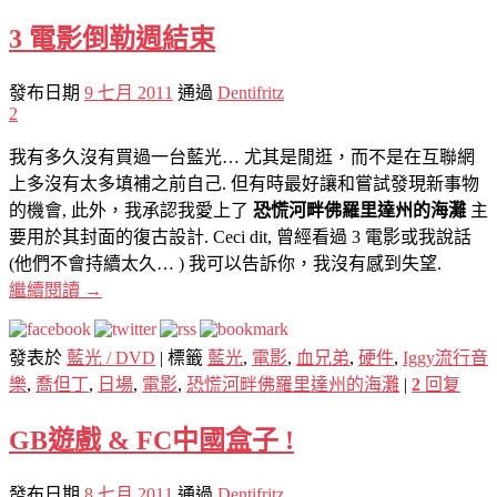
3 電影倒勒週結束
發布日期
9 七月 2011
通過
Dentifritz
2
我有多久沒有買過一台藍光… 尤其是閒逛，而不是在互聯網
上多沒有太多填補之前自己. 但有時最好讓和嘗試發現新事物
的機會, 此外，我承認我愛上了
恐慌河畔佛羅里達州的海灘
主
要用於其封面的復古設計. Ceci dit, 曾經看過 3 電影或我說話
(他們不會持續太久… ) 我可以告訴你，我沒有感到失望.
繼續閱讀
→
發表於
藍光 / DVD
|
標籤
藍光
,
電影
,
血兄弟
,
硬件
,
Iggy流行音
樂
,
喬但丁
,
日場
,
電影
,
恐慌河畔佛羅里達州的海灘
|
2
回复
GB遊戲 & FC中國盒子 !
發布日期
8 七月 2011
通過
Dentifritz