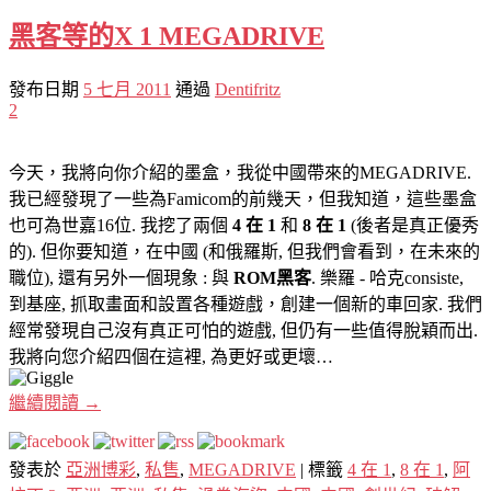
黑客等的X 1 MEGADRIVE
發布日期
5 七月 2011
通過
Dentifritz
2
今天，我將向你介紹的墨盒，我從中國帶來的MEGADRIVE.
我已經發現了一些為Famicom的前幾天，但我知道，這些墨盒
也可為世嘉16位. 我挖了兩個
4 在 1
和
8 在 1
(後者是真正優秀
的). 但你要知道，在中國 (和俄羅斯, 但我們會看到，在未來的
職位), 還有另外一個現象 : 與
ROM黑客
. 樂羅 - 哈克consiste,
到基座, 抓取畫面和設置各種遊戲，創建一個新的車回家. 我們
經常發現自己沒有真正可怕的遊戲, 但仍有一些值得脫穎而出.
我將向您介紹四個在這裡, 為更好或更壞…
繼續閱讀
→
發表於
亞洲博彩
,
私售
,
MEGADRIVE
|
標籤
4 在 1
,
8 在 1
,
阿