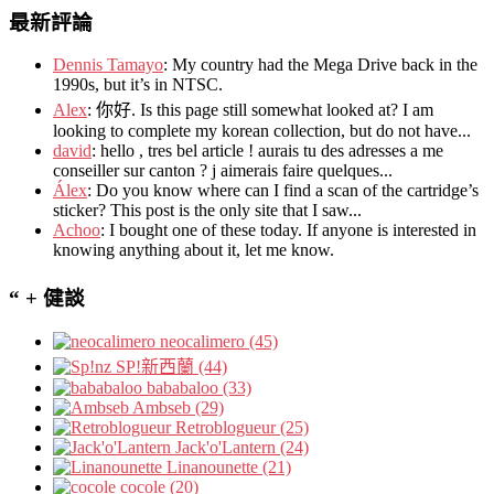
最新評論
Dennis Tamayo
:
My country had the Mega Drive back in the
1990s
,
but it’s in NTSC
.
Alex
: 你好.
Is this page still somewhat looked at
?
I am
looking to complete my korean collection
,
but do not have..
.
david
:
hello
,
tres bel article
!
aurais tu des adresses a me
conseiller sur canton
?
j aimerais faire quelques..
.
Álex
: Do you know where can I find a scan of the cartridge’s
sticker? This post is the only site that I saw...
Achoo
: I bought one of these today. If anyone is interested in
knowing anything about it, let me know.
“ + 健談
neocalimero (45)
SP!新西蘭 (44)
bababaloo (33)
Ambseb (29)
Retroblogueur (25)
Jack'o'Lantern (24)
Linanounette (21)
cocole (20)