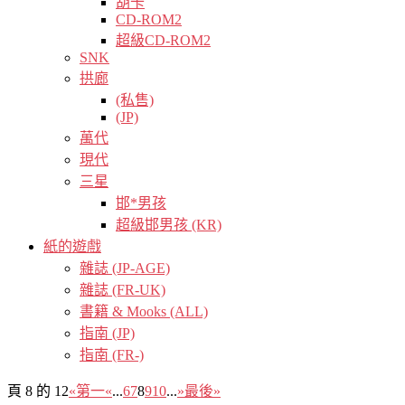
胡卡
CD-ROM2
超級CD-ROM2
SNK
拱廊
(私售)
(JP)
萬代
現代
三星
邯*男孩
超級邯男孩 (KR)
紙的遊戲
雜誌 (JP-AGE)
雜誌 (FR-UK)
書籍 & Mooks (ALL)
指南 (JP)
指南 (FR-)
頁 8 的 12
«第一
«
...
6
7
8
9
10
...
»
最後»