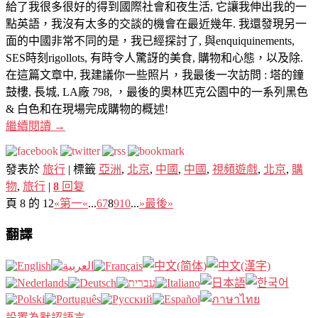
給了我很多很好的得到國際社會和夜生活, 它讓我伸出我的一
點英語，我沒有太多的交談的機會在最近幾年. 我還發現另一
面的中國非常不同的是，我已經探討了, 與enquiquinements,
SES時刻rigollots, 有時令人驚訝的美食, 購物和心態，以及除.
在這篇文章中, 我建議你一些照片，我最後一次訪問 : 塔的鐘
鼓樓, 長城, LA廠 798, ，最後的奧林匹克公園中的一系列黑色
& 白色和在現場完成購物的概述!
繼續閱讀
→
發表於
旅行
|
標籤
亞洲
,
北京
,
中國
,
中國
,
視頻遊戲
,
北京
,
購
物
,
旅行
|
8
回复
頁 8 的 12
«第一
«
...
6
7
8
9
10
...
»
最後»
翻譯
設置為默認語言