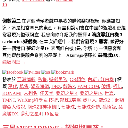
10
倒數第二
在這個時候遊戲中票我的購物樂趣視頻. 你應該知
道，這是相當罕見的東西，有盒和說明書在中國的遊戲和更經
常發現海盜碳粉盒. 我會向你介紹我的選擇
4 滴度等紅白機 3
cartouches遊戲機
. 在本次評選中，我們會發現
2 黑客
, 做得好
是一個港口
夢幻之星IV
表面紅白機 (是, 你讀 ! ) 一個黑客和
其他遊戲機顏色系列的基礎上，Akumajo德庫拉
惡魔城DX
.
繼續閱讀
→
發表於
亞洲博彩
,
私售
,
遊戲男孩
,
GB顏色
,
內斯 / 紅白機
|
標
籤
萬代
,
私售
,
渦卷海盜
,
DBZ
,
龍珠Z
,
FAMICOM
,
破解
,
柯比
,
KONAMI
,
未列名
,
任天堂
,
夢幻之星 4
,
夢幻之星IV
,
世嘉
,
TMNT
,
WaiXing科學 & 技術
,
龍珠Z突擊!賽亞人
,
龍珠Z：超級
賽亞人傳說
,
龍珠ZII神冰櫃!!
,
七龍珠
,
七龍珠外傳
,
孫悟飯
,
惡
魔城DX
,
夢幻之星4
|
10
回复