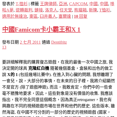
發表於
T-恤衫
|
標籤
王牌律師
,
亞洲
,
CAPCOM
,
中國
,
中國
,
哆
啦A夢
,
逆轉裁判
,
鏈接
,
洛克人
,
任天堂
,
熊貓箱
,
新陳
,
T恤衫
,
適用於無達治
,
東區
,
臼井義人
,
塞爾達
|
10
回复
中國Famicom卡小霸王和X 1
發布日期
2 七月 2011
通過
Dentifritz
13
要詳細解釋我的購買復古遊戲，在我的最後一次中國之旅, 我
決定開的球具
克隆紅白機
隨著幾個墨盒，盒裝和出色的做工
說
X的 1
(包括幾場比賽中). 在進入到心臟的問題, 我想離題了
一會兒，說，大部分的事情，在未來的日子裡，我將介紹顯然
不是官方 (除了遊戲神遊), 而且，我敢肯定，你們中的一些會
毫不猶豫地要求，因此，這些對象是沒有價值的收集. 我應該
指出，我不完全同意這個概念，因為真正retrogamer，我也有
興趣在不同的視頻遊戲市場在世界和他們的歷史. 這些版本, 雖
然海盜, 在中國不可分割的一部分的歷史的視頻遊戲 (國家，