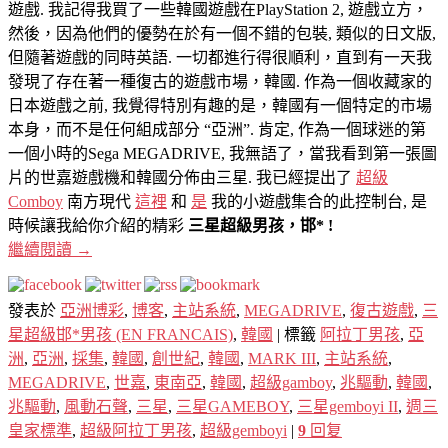
遊戲. 我記得我買了一些韓國遊戲在PlayStation 2, 遊戲立方，
然後，因為他們的優勢在於有一個不錯的包裝, 類似的日文版,
但隨著遊戲​​的同時英語. 一切都進行得很順利，直到有一天我
發現了存在著一種復古的遊戲市場，韓國. 作為一個收藏家的
日本遊戲之前, 我覺得特別有趣的是，韓國有一個特定的市場
本身，而不是任何組成部分 “亞洲”. 肯定, 作為一個球迷的第
一個小時的Sega MEGADRIVE, 我無語了，當我看到第一張圖
片的世嘉遊戲機和韓國分佈由三星. 我已經提出了
超級
Comboy
南方現代
這裡
和
是
我的小遊戲集合的此控制台, 是
時候讓我給你介紹的精彩
三星超級男孩，邯* !
繼續閱讀
→
發表於
亞洲博彩
,
博客
,
主站系統
,
MEGADRIVE
,
復古遊戲
,
三
星超級邯*男孩 (EN FRANCAIS)
,
韓國
|
標籤
阿拉丁男孩
,
亞
洲
,
亞洲
,
採集
,
韓國
,
創世紀
,
韓國
,
MARK III
,
主站系統
,
MEGADRIVE
,
世嘉
,
東南亞
,
韓國
,
超級gamboy
,
兆驅動
,
韓國
,
兆驅動
,
風動石聲
,
三星
,
三星GAMEBOY
,
三星gemboyi II
,
週三
皇家標準
,
超級阿拉丁男孩
,
超級gemboyi
|
9
回复