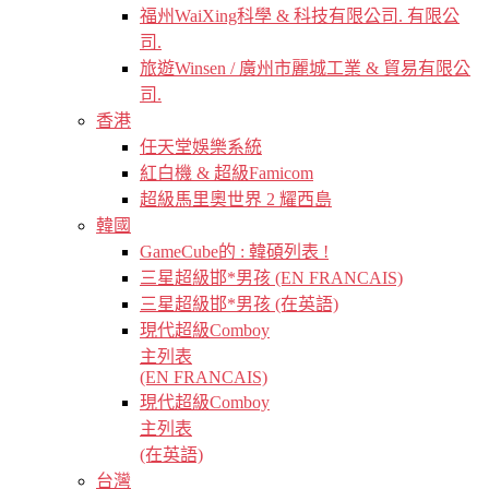
福州WaiXing科學 & 科技有限公司. 有限公
司.
旅遊Winsen / 廣州市麗城工業 & 貿易有限公
司.
香港
任天堂娛樂系統
紅白機 & 超級Famicom
超級馬里奧世界 2 耀西島
韓國
GameCube的 : 韓碩列表 !
三星超級邯*男孩 (EN FRANCAIS)
三星超級邯*男孩 (在英語)
現代超級Comboy
主列表
(EN FRANCAIS)
現代超級Comboy
主列表
(在英語)
台灣