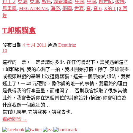
拉丁 2
,
亞洲
,
亞洲
,
私售
,
渦卷海盜
,
中國
,
中國
,
創世紀
,
破解
,
馬里奧
,
MEGADRIVE
,
海盜
,
俄國
,
世嘉
,
音
,
音 6
,
X的 1
|
2
回
复
T卹熊貓盒
發布日期
4 七月 2011
通過
Dentifritz
10
這裡的一票，一定會請你多少. 在任何情況下，當我遇到這些
T卹和緩衝, 我的心漏了一拍，我才開始打樁，除了. 英雄漫畫
或視頻遊戲的基礎上改道機器貓 ? 這是一個原始的想法，我就
迷上了 ! 一 40 元硬幣，像你說的唯一的事情，我最終的理由
是覺得我的行李重量，而離開了… 否則我會採取了很多其他.
此外，我會告訴你在這個崗位的其他設計 (摘錄) 你會明白為
什麼我像一個瘋狂的…
當T卹
陳申
, 它讓我笑，讓我去也.
繼續閱讀
→