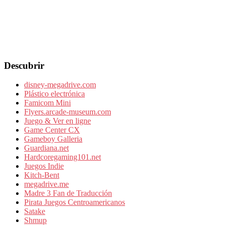
Descubrir
disney-megadrive.com
Plástico electrónica
Famicom Mini
Flyers.arcade-museum.com
Juego & Ver en ligne
Game Center CX
Gameboy Galleria
Guardiana.net
Hardcoregaming101.net
Juegos Indie
Kitch-Bent
megadrive.me
Madre 3 Fan de Traducción
Pirata Juegos Centroamericanos
Satake
Shmup