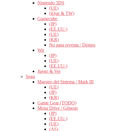
Nintendo 3DS
(UE)
(iQue & TW)
Gamecube
(JP)
(EE.UU.)
(UE)
(KR)
No para reventa / Demos
Wii
(JP)
(UE)
(EE.UU.)
Juego & Ver
Sega
Maestro del Sistema / Mark III
(UE)
(JP)
(KR)
Game Gear (TODO)
Mega Drive / Génesis
(JP)
(EE.UU.)
(UE)
(AS)