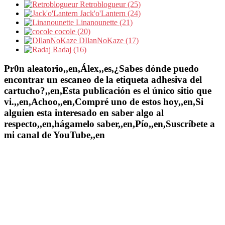
Retroblogueur (25)
Jack'o'Lantern (24)
Linanounette (21)
cocole (20)
DIlanNoKaze (17)
Radaj (16)
Pr0n aleatorio,,en,Álex,,es,¿Sabes dónde puedo
encontrar un escaneo de la etiqueta adhesiva del
cartucho?,,en,Esta publicación es el único sitio que
vi.,,en,Achoo,,en,Compré uno de estos hoy,,en,Si
alguien esta interesado en saber algo al
respecto,,en,hágamelo saber,,en,Pío,,en,Suscríbete a
mi canal de YouTube,,en