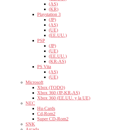
(AS)
(KR)
Playstation 3
(JP)
(AS)
(UE)
(EE.UU.)
PSP
(JP)
(UE)
(EE.UU.)
(KR-AS)
PS Vita
(AS)
(UE)
Microsoft
Xbox (TODO)
Xbox 360 (JP-KR-AS)
Xbox 360 (EE.UU. y la UE)
NEC
Hu-Cards
Cd-Rom2
Super CD-Rom2
SNK
Arcada