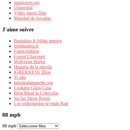
smspower.org
Unseen64
Vídeo Juego Den
Mundial de Arcadas
J'aime suivre
Benishiro 8-16bits interior
bobdupneu.fr
Famicomblog
Forent Chavouet
Wolverine Barjot
Historia de la mierda
iGREKKESS' Blog
Vi alta
lafautealamanette.org
Looking Glass Casa
Blog Rhod la Colección
Sp.!nz Show Room
Los videojuegos se están Rad
88 mph
88 mph