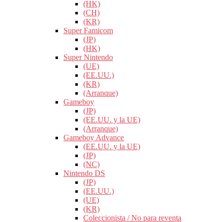
(HK)
(CH)
(KR)
Super Famicom
(JP)
(HK)
Super Nintendo
(UE)
(EE.UU.)
(KR)
(Arranque)
Gameboy
(JP)
(EE.UU. y la UE)
(Arranque)
Gameboy Advance
(EE.UU. y la UE)
(JP)
(NC)
Nintendo DS
(JP)
(EE.UU.)
(UE)
(KR)
Coleccionista / No para reventa