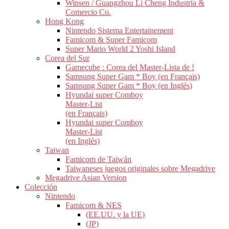
Winsen / Guangzhou Li Cheng Industria &
Comercio Co.
Hong Kong
Nintendo Sistema Entertainement
Famicom & Super Famicom
Super Mario World 2 Yoshi Island
Corea del Sur
Gamecube : Corea del Master-Lista de !
Samsung Super Gam * Boy (en Français)
Samsung Super Gam * Boy (en Inglés)
Hyundai super Comboy
Master-List
(en Français)
Hyundai super Comboy
Master-List
(en Inglés)
Taiwan
Famicom de Taiwán
Taiwaneses juegos originales sobre Megadrive
Megadrive Asian Version
Colección
Nintendo
Famicom & NES
(EE.UU. y la UE)
(JP)