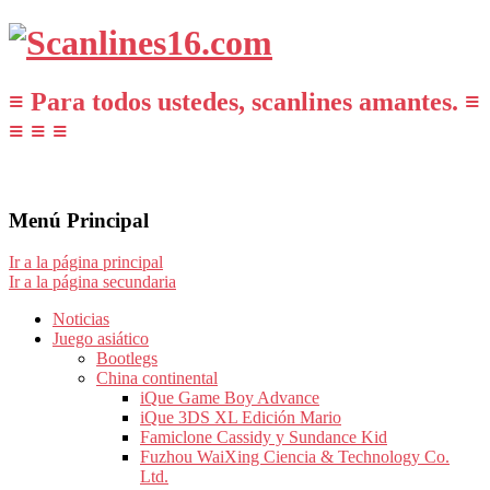
≡ Para todos ustedes, scanlines amantes. ≡
≡ ≡ ≡
Menú Principal
Ir a la página principal
Ir a la página secundaria
Noticias
Juego asiático
Bootlegs
China continental
iQue Game Boy Advance
iQue 3DS XL Edición Mario
Famiclone Cassidy y Sundance Kid
Fuzhou WaiXing Ciencia & Technology Co.
Ltd.