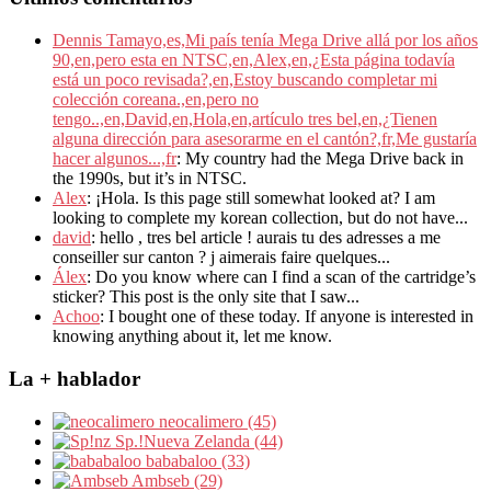
Dennis Tamayo,es,Mi país tenía Mega Drive allá por los años
90,en,pero esta en NTSC,en,Alex,en,¿Esta página todavía
está un poco revisada?,en,Estoy buscando completar mi
colección coreana.,en,pero no
tengo..,en,David,en,Hola,en,artículo tres bel,en,¿Tienen
alguna dirección para asesorarme en el cantón?,fr,Me gustaría
hacer algunos...,fr
: My country had the Mega Drive back in
the 1990s, but it’s in NTSC.
Alex
: ¡Hola. Is this page still somewhat looked at? I am
looking to complete my korean collection, but do not have...
david
: hello , tres bel article ! aurais tu des adresses a me
conseiller sur canton ? j aimerais faire quelques...
Álex
: Do you know where can I find a scan of the cartridge’s
sticker? This post is the only site that I saw...
Achoo
: I bought one of these today. If anyone is interested in
knowing anything about it, let me know.
La + hablador
neocalimero (45)
Sp.!Nueva Zelanda (44)
bababaloo (33)
Ambseb (29)