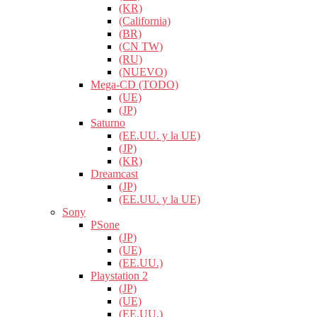
(KR)
(California)
(BR)
(CN TW)
(RU)
(NUEVO)
Mega-CD (TODO)
(UE)
(JP)
Saturno
(EE.UU. y la UE)
(JP)
(KR)
Dreamcast
(JP)
(EE.UU. y la UE)
Sony
PSone
(JP)
(UE)
(EE.UU.)
Playstation 2
(JP)
(UE)
(EE.UU.)