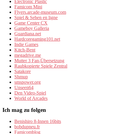
Electronic Plastic
Famicom Mini
Flyers.arcade-museum.com
Spiel & Sehen en ligne
Game Center CX
Gameboy Galleria
Guardiana.net
Hardcoregaming101.net
Indie Games
Kitch-Bent
megadrive.me
Mutter 3 Fan-Übersetzung
Raubkopierte Spiele Zentral
Satakore
Shmup
smspower.org
Unseen64
Den Video-Spiel
World of Arcades
Ich mag zu folgen
Benishiro 8-Innen 16bits
bobdupneu.fr
Famicomblog