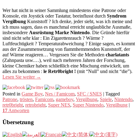
Wer hat nicht in seiner Sammlung mindestens eine Patrone oder
Konsole, ein Joystick oder Tastatur, beeinflusst durch
Syndrom
Vergilbung
Kunststoff ? Ich denke, jeder sieht, was ich meine und
ich muss sagen, dass es manchmal erreicht unglaubliche Ausmaße,
insbesondere
Ausrüstung Marke Nintendo
. Die Gründe hierfür
sind nicht sehr klar : Ein Zigarettenrauch ? Wärme ?
Luftfeuchtigkeit ? Temperaturabweichung ? Einige sagen, es kommt
aus der Zusammensetzung von flammhemmenden Kunststoff, der
auf Wärme reagieren… Vergessen Sie die Methoden
charlatants
(Zahnpasta usw.…), weil nach mehreren Jahren der Forschung,
kleine Chemiker haben schließlich eine Mischung entwickelt, um
alles zu bekommen :
le Retr0bright !
(mit “Null” und nicht “die”).
Lesen Sie weiter
→
Posted in
Game Boy
,
Nes / Famicom
,
SFC / SNES
|
Tagged
Patrone
,
trösten
,
Famicom
,
gameboy
,
Vergilbung
,
Spiele
,
Nintendo
,
retr0bright
,
retrobright
,
Super NES
,
Super Nintendo
,
Vergilbung
|
17
Antworten
Übersetzung