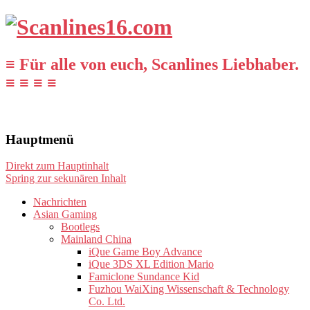
≡ Für alle von euch, Scanlines Liebhaber.
≡ ≡ ≡ ≡
Hauptmenü
Direkt zum Hauptinhalt
Spring zur sekunären Inhalt
Nachrichten
Asian Gaming
Bootlegs
Mainland China
iQue Game Boy Advance
iQue 3DS XL Edition Mario
Famiclone Sundance Kid
Fuzhou WaiXing Wissenschaft & Technology
Co. Ltd.