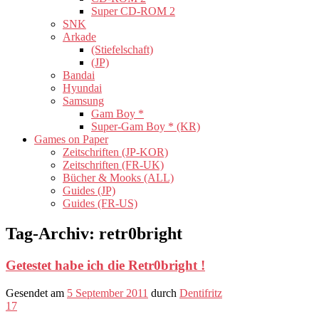
Super CD-ROM 2
SNK
Arkade
(Stiefelschaft)
(JP)
Bandai
Hyundai
Samsung
Gam Boy *
Super-Gam Boy * (KR)
Games on Paper
Zeitschriften (JP-KOR)
Zeitschriften (FR-UK)
Bücher & Mooks (ALL)
Guides (JP)
Guides (FR-US)
Tag-Archiv:
retr0bright
Getestet habe ich die Retr0bright !
Gesendet am
5 September 2011
durch
Dentifritz
17