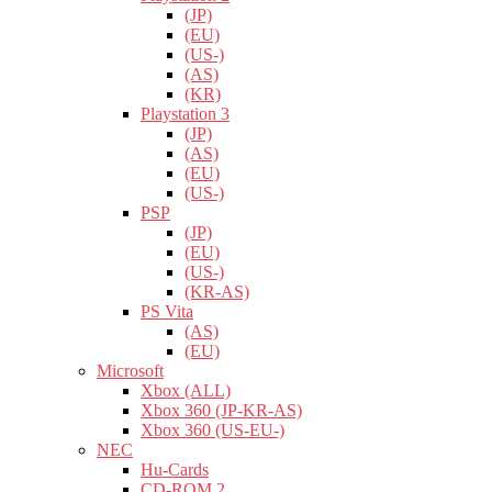
(JP)
(EU)
(US-)
(AS)
(KR)
Playstation 3
(JP)
(AS)
(EU)
(US-)
PSP
(JP)
(EU)
(US-)
(KR-AS)
PS Vita
(AS)
(EU)
Microsoft
Xbox (ALL)
Xbox 360 (JP-KR-AS)
Xbox 360 (US-EU-)
NEC
Hu-Cards
CD-ROM 2