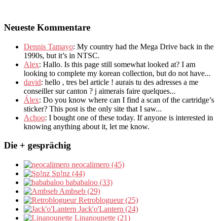
Neueste Kommentare
Dennis Tamayo
:
My country had the Mega Drive back in the
1990s
,
but it’s in NTSC
.
Alex
: Hallo.
Is this page still somewhat looked at
?
I am
looking to complete my korean collection
,
but do not have..
.
david
:
hello
,
tres bel article
!
aurais tu des adresses a me
conseiller sur canton
?
j aimerais faire quelques..
.
Álex
: Do you know where can I find a scan of the cartridge’s
sticker? This post is the only site that I saw...
Achoo
: I bought one of these today. If anyone is interested in
knowing anything about it, let me know.
Die + gesprächig
neocalimero (45)
Sp!nz (44)
bababaloo (33)
Ambseb (29)
Retroblogueur (25)
Jack'o'Lantern (24)
Linanounette (21)