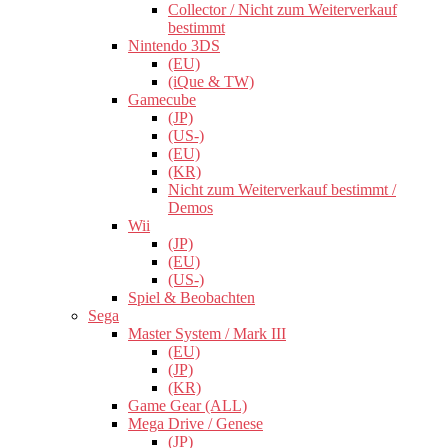
Collector / Nicht zum Weiterverkauf
bestimmt
Nintendo 3DS
(EU)
(iQue & TW)
Gamecube
(JP)
(US-)
(EU)
(KR)
Nicht zum Weiterverkauf bestimmt /
Demos
Wii
(JP)
(EU)
(US-)
Spiel & Beobachten
Sega
Master System / Mark III
(EU)
(JP)
(KR)
Game Gear (ALL)
Mega Drive / Genese
(JP)