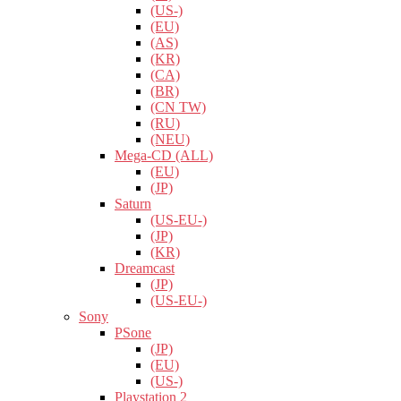
(US-)
(EU)
(AS)
(KR)
(CA)
(BR)
(CN TW)
(RU)
(NEU)
Mega-CD (ALL)
(EU)
(JP)
Saturn
(US-EU-)
(JP)
(KR)
Dreamcast
(JP)
(US-EU-)
Sony
PSone
(JP)
(EU)
(US-)
Playstation 2