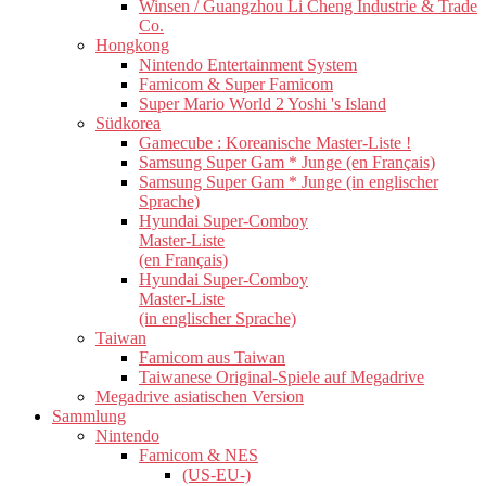
Winsen / Guangzhou Li Cheng Industrie & Trade
Co.
Hongkong
Nintendo Entertainment System
Famicom & Super Famicom
Super Mario World 2 Yoshi 's Island
Südkorea
Gamecube : Koreanische Master-Liste !
Samsung Super Gam * Junge (en Français)
Samsung Super Gam * Junge (in englischer
Sprache)
Hyundai Super-Comboy
Master-Liste
(en Français)
Hyundai Super-Comboy
Master-Liste
(in englischer Sprache)
Taiwan
Famicom aus Taiwan
Taiwanese Original-Spiele auf Megadrive
Megadrive asiatischen Version
Sammlung
Nintendo
Famicom & NES
(US-EU-)