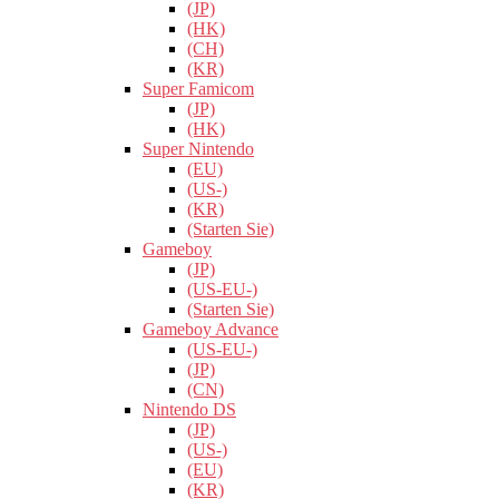
(JP)
(HK)
(CH)
(KR)
Super Famicom
(JP)
(HK)
Super Nintendo
(EU)
(US-)
(KR)
(Starten Sie)
Gameboy
(JP)
(US-EU-)
(Starten Sie)
Gameboy Advance
(US-EU-)
(JP)
(CN)
Nintendo DS
(JP)
(US-)
(EU)
(KR)