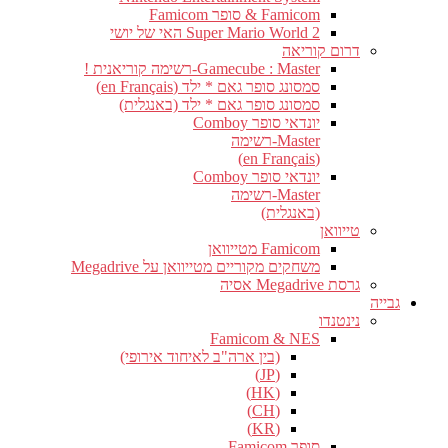
Famicom & סופר Famicom
Super Mario World 2 האי של יושי
דרום קוריאה
Gamecube : Master-רשימה קוריאנית !
סמסונג סופר גאם * ילד (en Français)
סמסונג סופר גאם * ילד (באנגלית)
יונדאי סופר Comboy
Master-רשימה
(en Français)
יונדאי סופר Comboy
Master-רשימה
(באנגלית)
טייוואן
Famicom מטייוואן
משחקים מקוריים מטייוואן על Megadrive
גרסת Megadrive אסיה
גבייה
נינטנדו
Famicom & NES
(בין ארה"ב לאיחוד אירופי)
(JP)
(HK)
(CH)
(KR)
סופר Famicom