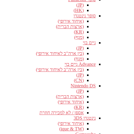
(JP)
(HK)
סופר נינטנדו
(איחוד אירופי)
(ארצות הברית)
(KR)
(מגף)
גיים בוי
(JP)
(בין ארה"ב לאיחוד אירופי)
(מגף)
Advance גיים בוי
(בין ארה"ב לאיחוד אירופי)
(JP)
(CN)
Nintendo DS
(JP)
(ארצות הברית)
(איחוד אירופי)
(KR)
אספן / לא למכירה חוזרת
נינטנדו 3DS
(איחוד אירופי)
(ique & TW)