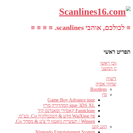
≡ לכולכם, אוהבי scanlines. ≡ ≡ ≡ ≡
תפריט ראשי
עבור לתוכן ראשי
דלג לתוכן המשני
חדשות
משחקי אסיה
Bootlegs
סין
Game Boy Advance ique
ique 3DS XL המהדורה מריו
Famiclone קאסידי וסאנדנס קיד
פוז WaiXing מדע & הטכנולוגיה Co. בע"מ.
Winsen / תעשיית גואנגזו לי צ'נג & מסחר Co.
הונג קונג
Nintendo Entertainment System