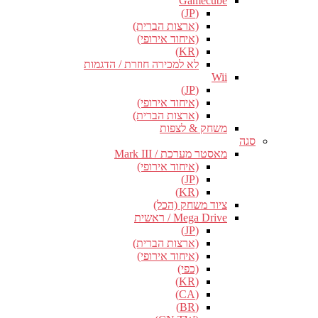
Gamecube
(JP)
(ארצות הברית)
(איחוד אירופי)
(KR)
לא למכירה חוזרת / הדגמות
Wii
(JP)
(איחוד אירופי)
(ארצות הברית)
משחק & לצפות
סגה
מאסטר מערכת / Mark III
(איחוד אירופי)
(JP)
(KR)
ציוד משחק (הכל)
Mega Drive / ראשית
(JP)
(ארצות הברית)
(איחוד אירופי)
(כפי)
(KR)
(CA)
(BR)