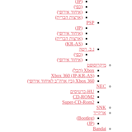
(JP)
(כפי)
(איחוד אירופי)
(ארצות הברית)
PSP
(JP)
(איחוד אירופי)
(ארצות הברית)
(KR-AS)
נ.ב. ויטה
(כפי)
(איחוד אירופי)
מיקרוסופט
Xbox (הכל)
Xbox 360 (JP-KR-AS)
Xbox 360 (בין ארה"ב לאיחוד אירופי)
NEC
HU-כרטיסים
CD-ROM2
Super-CD-Rom2
SNK
ארקייד
(Bootleg)
(JP)
Bandai