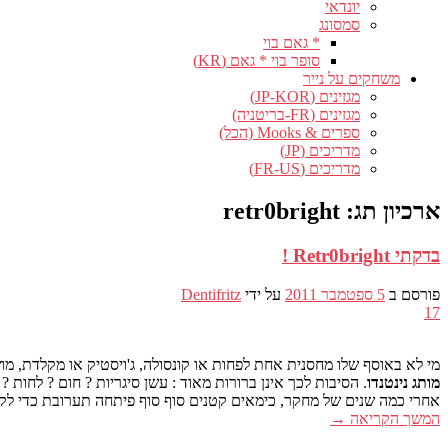
יונדאי
סמסונג
* גאם בוי
סופר בוי * גאם (KR)
משחקים על נייר
מגזינים (JP-KOR)
מגזינים (FR-בריטניה)
ספרים & Mooks (הכל)
מדריכים (JP)
מדריכים (FR-US)
ארכיון תג:
retr0bright
בדקתי Retr0bright !
פורסם ב
5 ספטמבר 2011
על ידי
Dentifritz
17
מי לא באוסף שלו מחסנית אחת לפחות או קונסולה, ג'ויסטיק או מקלדת, מ
מותג נינטנדו
. הסיבות לכך אינן ברורות מאוד : עשן סיגריות ? חום ? לח
אחרי כמה שנים של מחקר, כימאים קטנים סוף סוף פיתחה תערובת כדי לקב
המשך הקריאה
→