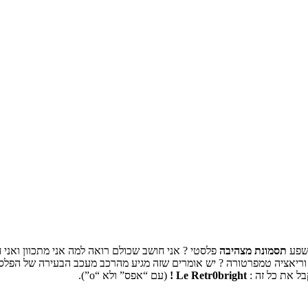
ושפע
תסמונת מצהיבה
פלסטי ? אני חושב שכולם רואה למה אני מתכוון ואני
ות ? וריאציה טמפרטורה ? יש אומרים שזה מגיע מהרכב מעכב הבעירה של ה
ל את כל זה :
Le Retr0bright !
(עם “אפס” ולא “
o
”).