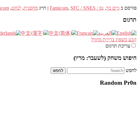
פורסם ב
גיים בוי
,
נס / Famicom
SFC / SNES
,
|
תייג
מחסנית
,
לנחם
,
icom
תרגום
קבע כשפת ברירת מחדל
עריכת תרגום
חיפוש משחק (לשעבר: מריו)
לחפש
Random Pr0n