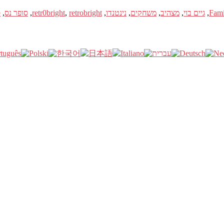
Fam
,
גיים בוי
,
מצהיב
,
משחקים
,
נינטנדו
,
retrobright
,
retr0bright
,
סופר נס
,
ס