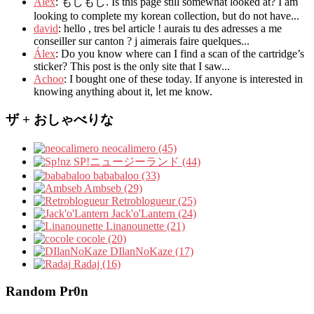
Alex
: もしもし.
Is this page still somewhat looked at
?
I am
looking to complete my korean collection
,
but do not have..
.
david
:
hello
,
tres bel article
!
aurais tu des adresses a me
conseiller sur canton
?
j aimerais faire quelques..
.
Álex
: Do you know where can I find a scan of the cartridge’s
sticker? This post is the only site that I saw...
Achoo
: I bought one of these today. If anyone is interested in
knowing anything about it, let me know.
ザ + おしゃべりな
neocalimero (45)
SP!ニュージーランド (44)
bababaloo (33)
Ambseb (29)
Retroblogueur (25)
Jack'o'Lantern (24)
Linanounette (21)
cocole (20)
DIlanNoKaze (17)
Radaj (16)
Random Pr0n