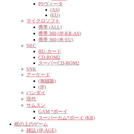
PSヴィータ
(AS)
(EU)
マイクロソフト
携帯 (ALL)
携帯 360 (JP-KR-AS)
携帯 360 (米·EU)
NEC
HU-カード
CD-ROM2
スーパーCD-ROM2
SNK
アーケード
(海賊版)
(JP)
バンダイ
現代
サムスン
GAM *ボーイ
スーパーカム*ボーイ (KR)
紙の上のゲーム
雑誌 (JP-AGE)