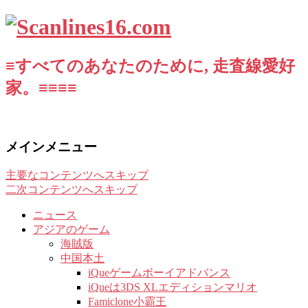
≡すべてのあなたのために, 走査線愛好
家。≡≡≡≡
メインメニュー
主要なコンテンツへスキップ
二次コンテンツへスキップ
ニュース
アジアのゲーム
海賊版
中国本土
iQueゲームボーイアドバンス
iQueは3DS XLエディションマリオ
Famiclone小霸王