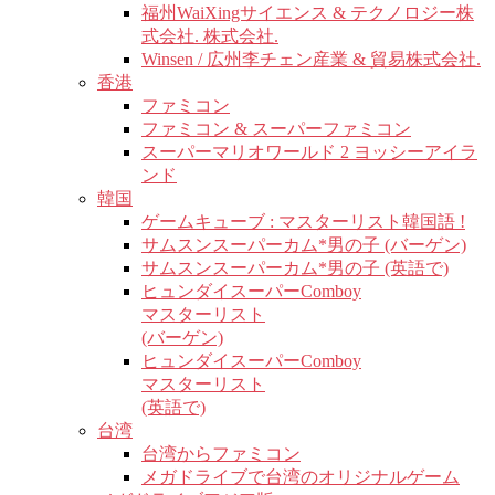
福州WaiXingサイエンス & テクノロジー株
式会社. 株式会社.
Winsen / 広州李チェン産業 & 貿易株式会社.
香港
ファミコン
ファミコン & スーパーファミコン
スーパーマリオワールド 2 ヨッシーアイラ
ンド
韓国
ゲームキューブ : マスターリスト韓国語 !
サムスンスーパーカム*男の子 (バーゲン)
サムスンスーパーカム*男の子 (英語で)
ヒュンダイスーパーComboy
マスターリスト
(バーゲン)
ヒュンダイスーパーComboy
マスターリスト
(英語で)
台湾
台湾からファミコン
メガドライブで台湾のオリジナルゲーム