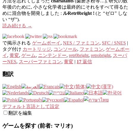
方法を忘れてしまった
charlatants
(歯磨き粉等…), 研究の数
年後のために, 小さな化学者は最終的にそれをすべて得るた
めに混合物を開発しました :
ルRetr0bright !
(と “ゼロ” しな
い “ザ”).
読み続ける
→
で掲示される
ゲームボーイ
,
NES / ファミコン
,
SFC / SNES
|
タグ付け
カートリッジ
,
コンソール
,
ファミコン
,
ゲームボー
イ
,
黄変
,
ゲーム
,
ニンテンドー
,
retr0bright
,
retrobright
,
スーパ
ーNES
,
スーパーファミコン
,
黄変
|
17
返信
翻訳
デフォルト言語として設定
翻訳を編集
ゲームを探す (前者: マリオ)