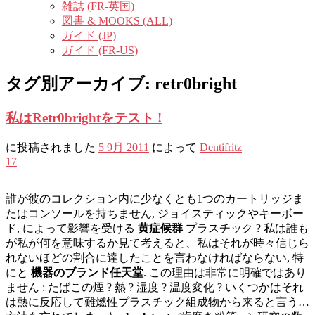
雑誌 (FR-英国)
図書 & MOOKS (ALL)
ガイド (JP)
ガイド (FR-US)
タグ別アーカイブ:
retr0bright
私はRetr0brightをテスト !
に投稿されました
5 9月 2011
によって
Dentifritz
17
誰が彼のコレクション内に少なくとも1つのカートリッジま
たはコンソールを持ちません, ジョイスティックやキーボー
ド, によって影響を受ける
黄症候群
プラスチック ? 私は誰も
が私が何を意味するか見て考えると、私はそれが時々信じら
れないほどの割合に達したことを言わなければならない, 特
にと
機器のブランド任天堂
. この理由は非常に明確ではあり
ません : たばこの煙 ? 熱 ? 湿度 ? 温度変化 ? いくつかはそれ
は熱に反応して難燃性プラスチック組成物から来ると言う…