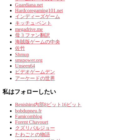
Guardiana.net
Hardcoregaming101.net
インディーズゲーム
キッチュ·ベント
megadrive.me
母 3 ファン翻訳
海賊版ゲームの中央
佐竹
Shmup
smspower.org
Unseen64
ビデオゲームデン
アーケードの世界
私はフォローしたい
Benishiro内部8ビット16ビット
bobdupneu.fr
Famicomblog
Forent Chavouet
クズリバルジョー
たわごとの物語