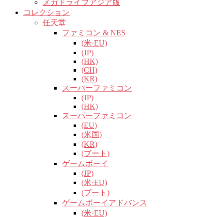
メガドライブアジア版
コレクション
任天堂
ファミコン & NES
(米·EU)
(JP)
(HK)
(CH)
(KR)
スーパーファミコン
(JP)
(HK)
スーパーファミコン
(EU)
(米国)
(KR)
(ブート)
ゲームボーイ
(JP)
(米·EU)
(ブート)
ゲームボーイアドバンス
(米·EU)