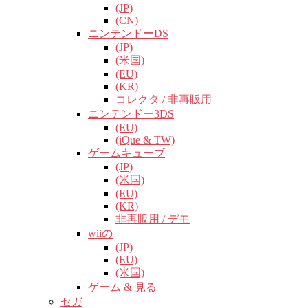
(JP)
(CN)
ニンテンドーDS
(JP)
(米国)
(EU)
(KR)
コレクタ / 非再販用
ニンテンドー3DS
(EU)
(iQue & TW)
ゲームキューブ
(JP)
(米国)
(EU)
(KR)
非再販用 / デモ
wiiの
(JP)
(EU)
(米国)
ゲーム & 見る
セガ