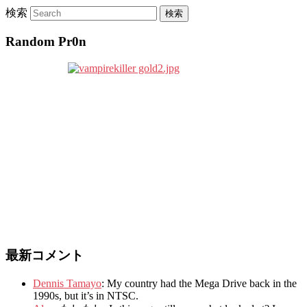
検索
Random Pr0n
最新コメント
Dennis Tamayo
:
My country had the Mega Drive back in the
1990s
,
but it’s in NTSC
.