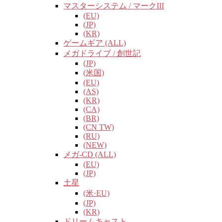
マスターシステム / マークIII
(EU)
(JP)
(KR)
ゲームギア (ALL)
メガドライブ / 創世記
(JP)
(米国)
(EU)
(AS)
(KR)
(CA)
(BR)
(CN TW)
(RU)
(NEW)
メガ-CD (ALL)
(EU)
(JP)
土星
(米·EU)
(JP)
(KR)
ドリームキャスト