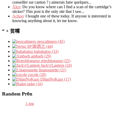
conseiller sur canton ? j aimerais faire quelques...
Álex
: Do you know where can I find a scan of the cartridge’s
sticker? This post is the only site that I saw...
Achoo
: I bought one of these today. If anyone is interested in
knowing anything about it, let me know.
“ + 贫嘴
neocalimero (45)
SP!新西兰 (44)
bababaloo (33)
ambseb (29)
retroblogueur (25)
Jack'o'Lantern (24)
linanounette (21)
cocole (20)
DIlanNoKaze (17)
radaj (16)
Random Pr0n