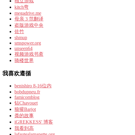
独立游戏
kitch弯
megadrive.me
母亲 3 范翻译
盗版游戏中央
佐竹
shmup
smspower.org
unseen64
视频游戏书斋
骑楼世界
我喜欢遵循
benishiro 8-16位内
bobdupneu.fr
famicomblog
钻Chavouet
狼獾Barjot
粪的故事
iGREKKESS' 博客
我看到高
lafautealamanette.org