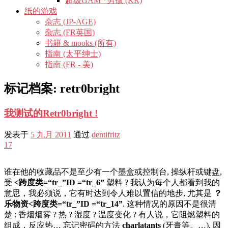
超级GAM *男孩 (KR)
纸的游戏
杂志 (JP-AGE)
杂志 (FR英国)
书籍 & mooks (所有)
指南 (太平绅士)
指南 (FR - 美)
标记档案:
retr0bright
我测试的Retr0bright !
发表于
5 九月 2011
通过
dentifritz
17
谁在他的收藏品不是至少有一个墨盒或控制台, 操纵杆或键盘,
受
<跨度类=“tr_”ID =“tr_6”
塑料 ? 我认为每个人都看到我的
意思，我必须说，它有时达到令人难以置信的地步, 尤其是
？
乐物资<跨度类=“tr_”ID =“tr_14”
. 这种情况的原因不是很清
楚 : 香烟烟雾 ? 热 ? 湿度 ? 温度变化 ? 有人说，它阻燃塑料的
组成，反应热… 忘记密码的方法
charlatants
(牙膏等。…), 因