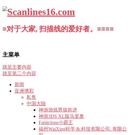
≡对于大家, 扫描线的爱好者。≡≡≡≡
主菜单
跳至主要内容
跳至第二个内容
新闻
亚洲博彩
私售
中国大陆
神游游戏男孩前进
神游3DS XL版马里奥
Famiclone小霸王
福州WaiXing科学 & 科技有限公司. 有限公