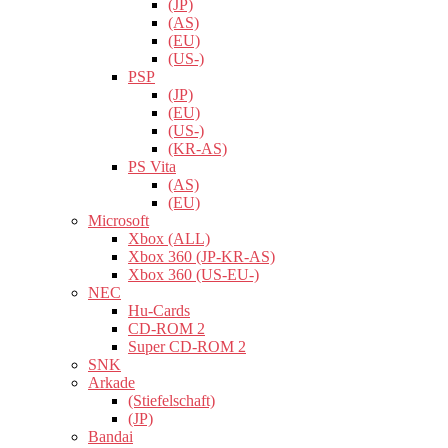
(JP)
(AS)
(EU)
(US-)
PSP
(JP)
(EU)
(US-)
(KR-AS)
PS Vita
(AS)
(EU)
Microsoft
Xbox (ALL)
Xbox 360 (JP-KR-AS)
Xbox 360 (US-EU-)
NEC
Hu-Cards
CD-ROM 2
Super CD-ROM 2
SNK
Arkade
(Stiefelschaft)
(JP)
Bandai