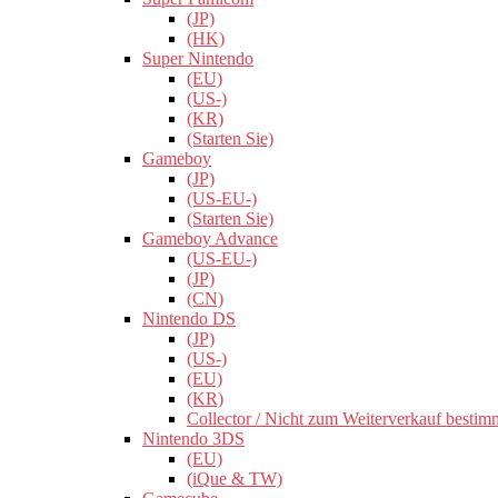
(JP)
(HK)
Super Nintendo
(EU)
(US-)
(KR)
(Starten Sie)
Gameboy
(JP)
(US-EU-)
(Starten Sie)
Gameboy Advance
(US-EU-)
(JP)
(CN)
Nintendo DS
(JP)
(US-)
(EU)
(KR)
Collector / Nicht zum Weiterverkauf bestim
Nintendo 3DS
(EU)
(iQue & TW)