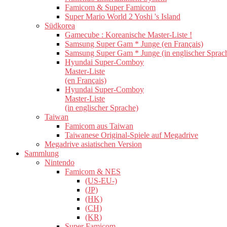
Famicom & Super Famicom
Super Mario World 2 Yoshi 's Island
Südkorea
Gamecube : Koreanische Master-Liste !
Samsung Super Gam * Junge (en Français)
Samsung Super Gam * Junge (in englischer Sprac
Hyundai Super-Comboy
Master-Liste
(en Français)
Hyundai Super-Comboy
Master-Liste
(in englischer Sprache)
Taiwan
Famicom aus Taiwan
Taiwanese Original-Spiele auf Megadrive
Megadrive asiatischen Version
Sammlung
Nintendo
Famicom & NES
(US-EU-)
(JP)
(HK)
(CH)
(KR)
Super Famicom