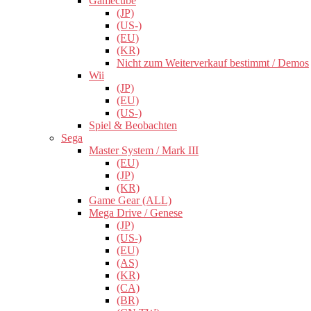
Gamecube
(JP)
(US-)
(EU)
(KR)
Nicht zum Weiterverkauf bestimmt / Demos
Wii
(JP)
(EU)
(US-)
Spiel & Beobachten
Sega
Master System / Mark III
(EU)
(JP)
(KR)
Game Gear (ALL)
Mega Drive / Genese
(JP)
(US-)
(EU)
(AS)
(KR)
(CA)
(BR)