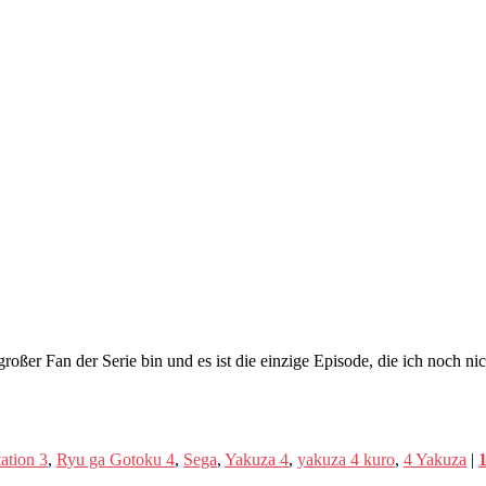
 großer Fan der Serie bin und es ist die einzige Episode, die ich noch
ation 3
,
Ryu ga Gotoku 4
,
Sega
,
Yakuza 4
,
yakuza 4 kuro
,
4 Yakuza
|