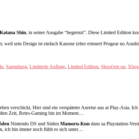
 Katana Shin
, in seiner Ausgabe “begrenzt”. Diese Limited Edition k
, weil sein Design ist einfach Kanone (eher erinnert Progear no Arash
le
,
Sammlung
,
Limitierte Auflage
,
Limited Edition
,
Shoot'em up
,
Xbox
en verschickt, Hier sind ein verspäteter Anreise aus at Play-Asia. Ich 
 großen Zeit, Retro-Gaming bin im Moment…
tôden
Nintendo DS und Süden
Mamoru-Kun
dans sa Playstation-Vers
, ich bin immer noch fühlt es sich unter…