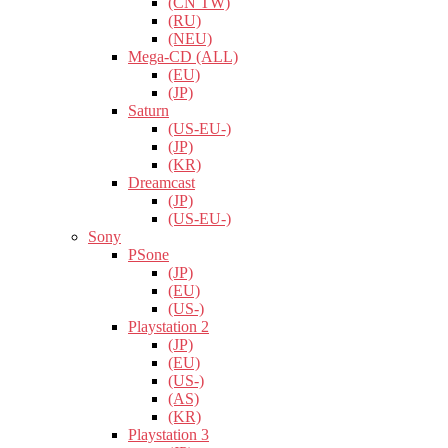
(CN TW)
(RU)
(NEU)
Mega-CD (ALL)
(EU)
(JP)
Saturn
(US-EU-)
(JP)
(KR)
Dreamcast
(JP)
(US-EU-)
Sony
PSone
(JP)
(EU)
(US-)
Playstation 2
(JP)
(EU)
(US-)
(AS)
(KR)
Playstation 3