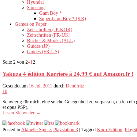
Hyundai
Samsung
Gam Boy *
Super-Gam Boy * (KR)
Games on Paper
Zeitschriften (JP-KOR)
Zeitschriften (FR-UK)
Bücher & Mooks (ALL)
Guides (JP)
Guides (FR-US)
Seite 2 von 2
«
1
2
Yakuza 4 édition Karriere à 24,99 € auf Amazon.fr !
Gesendet am
16 Juli 2011
durch
Dentifritz
10
Schwierig für mich, eine solche Gelegenheit zu verpassen, da ich ein
et opus PSP).
Lesen Sie weiter
→
Posted in
Aktuelle Spiele
,
Playstation 3
|
Tagged
Kuro Edition
,
PlaySt