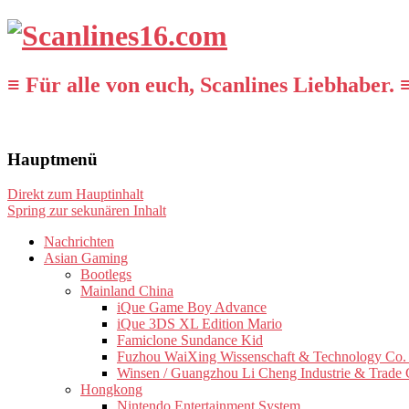
≡ Für alle von euch, Scanlines Liebhaber. 
Hauptmenü
Direkt zum Hauptinhalt
Spring zur sekunären Inhalt
Nachrichten
Asian Gaming
Bootlegs
Mainland China
iQue Game Boy Advance
iQue 3DS XL Edition Mario
Famiclone Sundance Kid
Fuzhou WaiXing Wissenschaft & Technology Co. 
Winsen / Guangzhou Li Cheng Industrie & Trade 
Hongkong
Nintendo Entertainment System