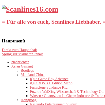
≡ Für alle von euch, Scanlines Liebhaber. 
Hauptmenü
Direkt zum Hauptinhalt
Spring zur sekunären Inhalt
Nachrichten
Asian Gaming
Bootlegs
Mainland China
iQue Game Boy Advance
iQue 3DS XL Edition Mario
Famiclone Sundance Kid
Fuzhou WaiXing Wissenschaft & Technology Co. 
Winsen / Guangzhou Li Cheng Industrie & Trade 
Hongkong
Nintendo Entertainment System