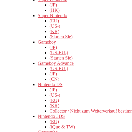
(JP)
(HK)
Super Nintendo
(EU)
(US-)
(KR)
(Starten Sie)
Gameboy
(JP)
(US-EU-)
(Starten Sie)
Gameboy Advance
(US-EU-)
(JP)
(CN)
Nintendo DS
(JP)
(US-)
(EU)
(KR)
Collector / Nicht zum Weiterverkauf bestim
Nintendo 3DS
(EU)
(iQue & TW)