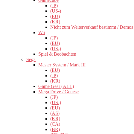
Gamecube
(JP)
(US-)
(EU)
(KR)
Nicht zum Weiterverkauf bestimmt / Demos
Wii
(JP)
(EU)
(US-)
Spiel & Beobachten
Sega
Master System / Mark III
(EU)
(JP)
(KR)
Game Gear (ALL)
Mega Drive / Genese
(JP)
(US-)
(EU)
(AS)
(KR)
(CA)
(BR)