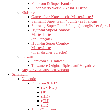
Famicom & Super Famicom
Super Mario World 2 Yoshi 's Island
Südkorea
Gamecube : Koreanische Master-Liste !
Samsung Super Gam * Junge (en Français)
Samsung Super Gam * Junge (in englischer Sprac
Hyundai Super-Comboy
Master-Liste
(en Français)
Hyundai Super-Comboy
Master-Liste
(in englischer Sprache)
Taiwan
Famicom aus Taiwan
Taiwanese Original-Spiele auf Megadrive
Megadrive asiatischen Version
Sammlung
Nintendo
Famicom & NES
(US-EU-)
(JP)
(HK)
(CH)
(KR)
Super Famicom