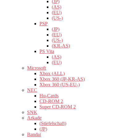
(JP)
(AS)
(EU)
(US-)
PSP
(JP)
(EU)
(US-)
(KR-AS)
PS Vita
(AS)
(EU)
Microsoft
Xbox (ALL)
Xbox 360 (JP-KR-AS)
Xbox 360 (US-EU-)
NEC
Hu-Cards
CD-ROM 2
Super CD-ROM 2
SNK
Arkade
(Stiefelschaft)
(JP)
Bandai