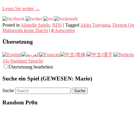
Lesen Sie weiter
→
Posted in
Aktuelle Spiele
,
NDS
|
Tagged
Akira Toriyama
,
Dragon Qu
Maboroshi keine Daichi
|
4
Antworten
Übersetzung
Als Standard Sprache
Übersetzung bearbeiten
Suche ein Spiel (GEWESEN: Mario)
Suche
Random Pr0n