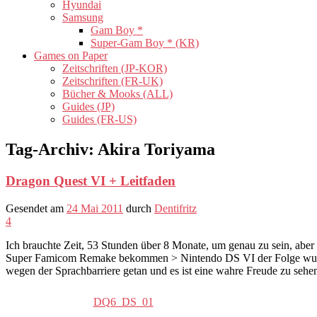
Hyundai
Samsung
Gam Boy *
Super-Gam Boy * (KR)
Games on Paper
Zeitschriften (JP-KOR)
Zeitschriften (FR-UK)
Bücher & Mooks (ALL)
Guides (JP)
Guides (FR-US)
Tag-Archiv:
Akira Toriyama
Dragon Quest VI + Leitfaden
Gesendet am
24 Mai 2011
durch
Dentifritz
4
Ich brauchte Zeit, 53 Stunden über 8 Monate, um genau zu sein, abe
Super Famicom Remake bekommen > Nintendo DS VI der Folge wurde
wegen der Sprachbarriere getan und es ist eine wahre Freude zu sehen
DQ6_DS_01