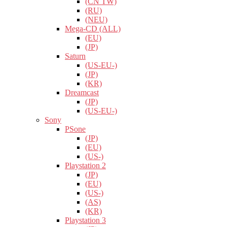
(CN TW)
(RU)
(NEU)
Mega-CD (ALL)
(EU)
(JP)
Saturn
(US-EU-)
(JP)
(KR)
Dreamcast
(JP)
(US-EU-)
Sony
PSone
(JP)
(EU)
(US-)
Playstation 2
(JP)
(EU)
(US-)
(AS)
(KR)
Playstation 3