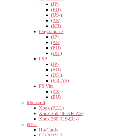
(JP)
(EU)
(US-)
(AS)
(KR)
Playstation 3
(JP)
(AS)
(EU)
(US-)
PSP
(JP)
(EU)
(US-)
(KR-AS)
PS Vita
(AS)
(EU)
Microsoft
Xbox (ALL)
Xbox 360 (JP-KR-AS)
Xbox 360 (US-EU-)
NEC
Hu-Cards
CD-ROM 2