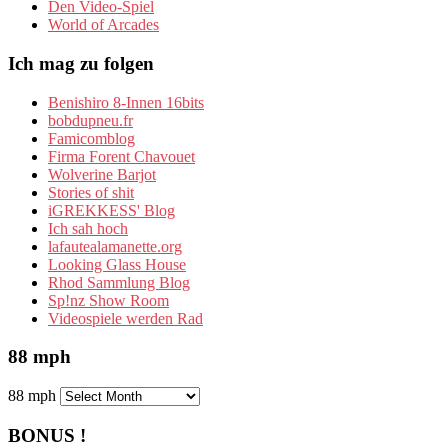
Den Video-Spiel
World of Arcades
Ich mag zu folgen
Benishiro 8-Innen 16bits
bobdupneu.fr
Famicomblog
Firma Forent Chavouet
Wolverine Barjot
Stories of shit
iGREKKESS' Blog
Ich sah hoch
lafautealamanette.org
Looking Glass House
Rhod Sammlung Blog
Sp!nz Show Room
Videospiele werden Rad
88 mph
88 mph
BONUS !