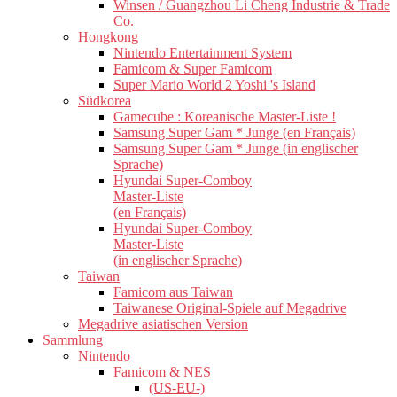
Winsen / Guangzhou Li Cheng Industrie & Trade
Co.
Hongkong
Nintendo Entertainment System
Famicom & Super Famicom
Super Mario World 2 Yoshi 's Island
Südkorea
Gamecube : Koreanische Master-Liste !
Samsung Super Gam * Junge (en Français)
Samsung Super Gam * Junge (in englischer
Sprache)
Hyundai Super-Comboy
Master-Liste
(en Français)
Hyundai Super-Comboy
Master-Liste
(in englischer Sprache)
Taiwan
Famicom aus Taiwan
Taiwanese Original-Spiele auf Megadrive
Megadrive asiatischen Version
Sammlung
Nintendo
Famicom & NES
(US-EU-)