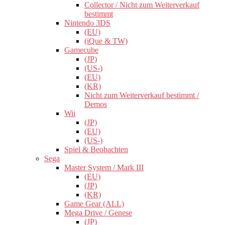
Collector / Nicht zum Weiterverkauf
bestimmt
Nintendo 3DS
(EU)
(iQue & TW)
Gamecube
(JP)
(US-)
(EU)
(KR)
Nicht zum Weiterverkauf bestimmt /
Demos
Wii
(JP)
(EU)
(US-)
Spiel & Beobachten
Sega
Master System / Mark III
(EU)
(JP)
(KR)
Game Gear (ALL)
Mega Drive / Genese
(JP)