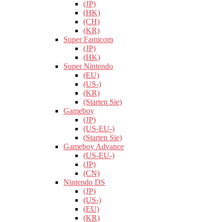
(JP)
(HK)
(CH)
(KR)
Super Famicom
(JP)
(HK)
Super Nintendo
(EU)
(US-)
(KR)
(Starten Sie)
Gameboy
(JP)
(US-EU-)
(Starten Sie)
Gameboy Advance
(US-EU-)
(JP)
(CN)
Nintendo DS
(JP)
(US-)
(EU)
(KR)