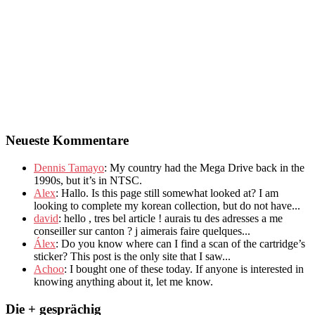
Neueste Kommentare
Dennis Tamayo
:
My country had the Mega Drive back in the
1990s
,
but it’s in NTSC
.
Alex
: Hallo.
Is this page still somewhat looked at
?
I am
looking to complete my korean collection
,
but do not have..
.
david
:
hello
,
tres bel article
!
aurais tu des adresses a me
conseiller sur canton
?
j aimerais faire quelques..
.
Álex
: Do you know where can I find a scan of the cartridge’s
sticker? This post is the only site that I saw...
Achoo
: I bought one of these today. If anyone is interested in
knowing anything about it, let me know.
Die + gesprächig