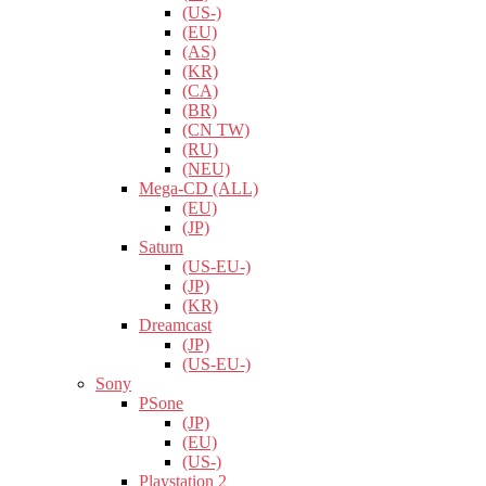
(US-)
(EU)
(AS)
(KR)
(CA)
(BR)
(CN TW)
(RU)
(NEU)
Mega-CD (ALL)
(EU)
(JP)
Saturn
(US-EU-)
(JP)
(KR)
Dreamcast
(JP)
(US-EU-)
Sony
PSone
(JP)
(EU)
(US-)
Playstation 2