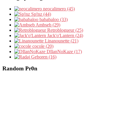
neocalimero (45)
Sp!nz (44)
bababaloo (33)
Ambseb (29)
Retroblogueur (25)
Jack'o'Lantern (24)
Linanounette (21)
cocole (20)
DIlanNoKaze (17)
Geboren (16)
Random Pr0n