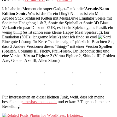
Ich habe im Moment ein super Gadget-Geek : die’
Arcade-Nano
Edition Sonic
. Was ist das für ein Ding? Nun, es ist ein Mini-
Arcade Stick Schlüssel Ketten mit MegaDrive Emulator Spiele mit
Sonic the Hedgehog 1 & 2, Sonic the Spinball et Sonic 3D Blast.
Verkauft ein paar Dutzend EUR, es ist ein Spielzeug aus Plastik ein
wenig billig (es ist schon eine kleine Happy Meal Spielzeug), fair-
Emulation (50Hz, langsame Musik) aber ich finde so cool
Eine gute Lösung für Krise “sonicite aigue” plötzlich! Beachten Sie,
dass 2 Andere Versionen dieses “thingy” mit einer Version
Spalten
(Spalten, Columns III, Flicky, Pfeil-Flash-, Dr. Robotnik die) und
eine Version
Virtua Fighter 2
(Virtua Fighter 2, Shinobi III, Golden
Axe, Golden Axe III, Alien Storm).
Für Interessenten an dieser kleinen Junk, weiß, dass ich meine
bestellte in
gamesbasement.co.uk
und er kam 3 Tage nach meiner
Bestellung.