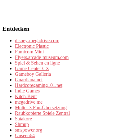
Entdecken
disney-megadrive.com
Electronic Plastic
Famicom Mini
Flyers.arcade-museum.com
Spiel & Sehen en ligne
Game Center CX
Gameboy Galleria
Guardiana.net
Hardcoregaming101.net
Indie Games
Kitch-Bent
megadrive.me
Mutter 3 Fan-Übersetzung
Raubkopierte Spiele Zentral
Satakore
Shmup
smspower.org
Unseen64