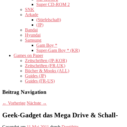
Super CD-ROM 2
SNK
Arkade
(Stiefelschaft)
(JP)
Bandai
Hyundai
Samsung
Gam Boy *
Super-Gam Boy * (KR)
Games on Paper
Zeitschriften (JP-KOR)
Zeitschriften (FR-UK)
Bücher & Mooks (ALL)
Guides (JP)
Guides (FR-US)
Beitrag Navigation
←
Vorherige
Nächste
→
Geek-Gadget das Mega Drive & Schall-
Gesendet am
11 Mai 2011
durch
Dentifritz