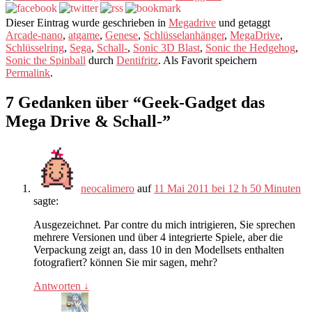
Dieser Eintrag wurde geschrieben in
Megadrive
und getaggt
Arcade-nano
,
atgame
,
Genese
,
Schlüsselanhänger
,
MegaDrive
,
Schlüsselring
,
Sega
,
Schall-
,
Sonic 3D Blast
,
Sonic the Hedgehog
,
Sonic the Spinball
durch
Dentifritz
. Als Favorit speichern
Permalink
.
7 Gedanken über “
Geek-Gadget das
Mega Drive & Schall-
”
neocalimero
auf
11 Mai 2011 bei 12 h 50 Minuten
sagte:
Ausgezeichnet. Par contre du mich intrigieren, Sie sprechen
mehrere Versionen und über 4 integrierte Spiele, aber die
Verpackung zeigt an, dass 10 in den Modellsets enthalten
fotografiert? können Sie mir sagen, mehr?
Antworten
↓