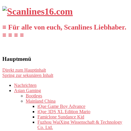
≡ Für alle von euch, Scanlines Liebhaber.
≡ ≡ ≡ ≡
Hauptmenü
Direkt zum Hauptinhalt
Spring zur sekunären Inhalt
Nachrichten
Asian Gaming
Bootlegs
Mainland China
iQue Game Boy Advance
iQue 3DS XL Edition Mario
Famiclone Sundance Kid
Fuzhou WaiXing Wissenschaft & Technology
Co. Ltd.