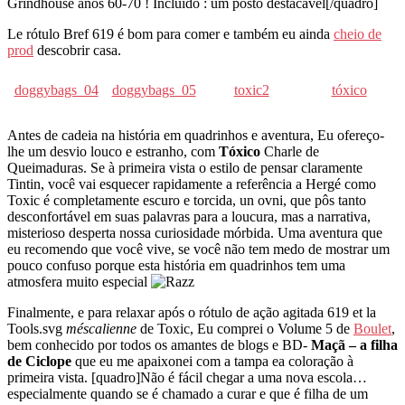
Grindhouse anos 60-70 ! Incluído : um posto destacável[/quadro]
Le rótulo Bref 619 é bom para comer e também eu ainda
cheio de
prod
descobrir casa.
doggybags_04
doggybags_05
toxic2
tóxico
Antes de cadeia na história em quadrinhos e aventura, Eu ofereço-
lhe um desvio louco e estranho, com
Tóxico
Charle de
Queimaduras. Se à primeira vista o estilo de pensar claramente
Tintin, você vai esquecer rapidamente a referência a Hergé como
Toxic é completamente escuro e torcida, un ovni, que pôs tanto
desconfortável em suas palavras para a loucura, mas a narrativa,
misterioso desperta nossa curiosidade mórbida. Uma aventura que
eu recomendo que você vive, se você não tem medo de mostrar um
pouco confuso porque esta história em quadrinhos tem uma
atmosfera muito especial
Finalmente, e para relaxar após o rótulo de ação agitada 619 et la
Tools.svg
méscalienne
de Toxic, Eu comprei o Volume 5 de
Boulet
,
bem conhecido por todos os amantes de blogs e BD-
Maçã – a filha
de Ciclope
que eu me apaixonei com a tampa ea coloração à
primeira vista. [quadro]Não é fácil chegar a uma nova escola…
especialmente quando se é chamado a curar e que é filha de um