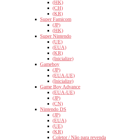
(HK)
(CH)
(KR)
Super Famicom
(JP)
(HK)
Super Nintendo
(UE)
(EUA)
(KR)
(Inicialize)
Gameboy
(JP)
(EUA-UE)
(Inicialize)
Game Boy Advance
(EUA-UE)
(JP)
(CN)
Nintendo DS
(JP)
(EUA)
(UE)
(KR)
Coletor / Não para revenda