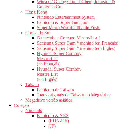
Winsen / Guangzhou Li Cheng Indústria &
Comércio Co.
Hong Kong
Nintendo Entertainment System
Famicom & Super Famicom
Super Mario World 2 Ilha do Yoshi
Coréia do Sul
Gamecube : Coreano Mestre-List !
Samsung Super Gam * menino (en Français)
Samsung Super Gam * menino (em Inglês)
Hyundai Super Comboy
Mestre-List
(en Français)
Hyundai Super Comboy
Mestre-List
(em Inglês)
Taiwan
Famicom de Taiwan
Jogos originais de Taiwan no Megadrive
Megadrive versão asiática
Coleção
Nintendo
Famicom & NES
(EUA-UE)
(JP)