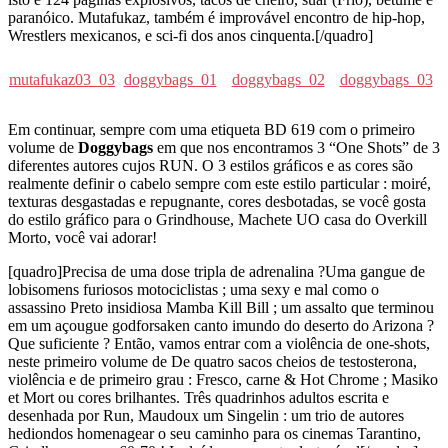
paranóico. Mutafukaz, também é improvável encontro de hip-hop,
Wrestlers mexicanos, e sci-fi dos anos cinquenta.[/quadro]
mutafukaz03_03
doggybags_01
doggybags_02
doggybags_03
Em continuar, sempre com uma etiqueta BD 619 com o primeiro
volume de
Doggybags
em que nos encontramos 3 “One Shots” de 3
diferentes autores cujos RUN. O 3 estilos gráficos e as cores são
realmente definir o cabelo sempre com este estilo particular : moiré,
texturas desgastadas e repugnante, cores desbotadas, se você gosta
do estilo gráfico para o Grindhouse, Machete UO casa do Overkill
Morto, você vai adorar!
[quadro]Precisa de uma dose tripla de adrenalina ?Uma gangue de
lobisomens furiosos motociclistas ; uma sexy e mal como o
assassino Preto insidiosa Mamba Kill Bill ; um assalto que terminou
em um açougue godforsaken canto imundo do deserto do Arizona ?
Que suficiente ? Então, vamos entrar com a violência de one-shots,
neste primeiro volume de De quatro sacos cheios de testosterona,
violência e de primeiro grau : Fresco, carne & Hot Chrome ; Masiko
et Mort ou cores brilhantes. Três quadrinhos adultos escrita e
desenhada por Run, Maudoux um Singelin : um trio de autores
hediondos homenagear o seu caminho para os cinemas Tarantino,