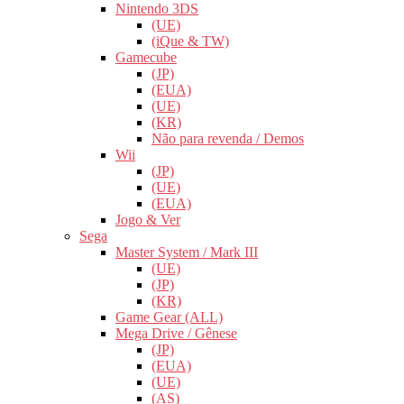
Nintendo 3DS
(UE)
(iQue & TW)
Gamecube
(JP)
(EUA)
(UE)
(KR)
Não para revenda / Demos
Wii
(JP)
(UE)
(EUA)
Jogo & Ver
Sega
Master System / Mark III
(UE)
(JP)
(KR)
Game Gear (ALL)
Mega Drive / Gênese
(JP)
(EUA)
(UE)
(AS)