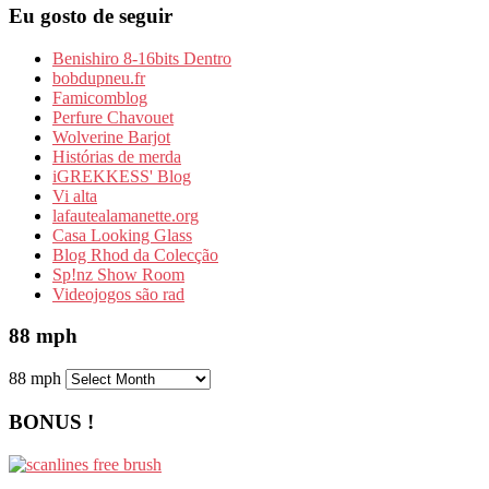
Eu gosto de seguir
Benishiro 8-16bits Dentro
bobdupneu.fr
Famicomblog
Perfure Chavouet
Wolverine Barjot
Histórias de merda
iGREKKESS' Blog
Vi alta
lafautealamanette.org
Casa Looking Glass
Blog Rhod da Colecção
Sp!nz Show Room
Videojogos são rad
88 mph
88 mph
BONUS !