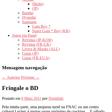
(Ilícito)
(JP)
Bandai
Hyundai
Samsung
Gam Boy *
Super Gam * Boy (KR)
Jogos em Papel
Revistas (JP-KOR)
Revistas (FR-UK)
Livros & Mooks (ALL)
Guias (JP)
Guias (FR-EUA)
Mensagem navegação
←
Anterior
Próximo
→
Fringale o BD
Postado em
9 Maio 2011
por
Dentifritz
Pela minha parte, uma pequena turnê na FNAC ou um centro
cultural Leclerc é muitas vezes sinónimo de cracking… E sábado