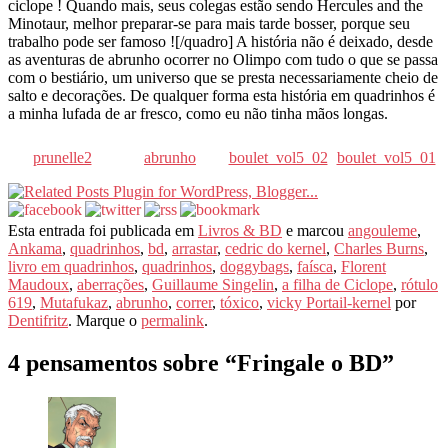
ciclope ! Quando mais, seus colegas estão sendo Hercules and the
Minotaur, melhor preparar-se para mais tarde bosser, porque seu
trabalho pode ser famoso ![/quadro] A história não é deixado, desde
as aventuras de abrunho ocorrer no Olimpo com tudo o que se passa
com o bestiário, um universo que se presta necessariamente cheio de
salto e decorações. De qualquer forma esta história em quadrinhos é
a minha lufada de ar fresco, como eu não tinha mãos longas.
prunelle2
abrunho
boulet_vol5_02
boulet_vol5_01
Esta entrada foi publicada em
Livros & BD
e marcou
angouleme
,
Ankama
,
quadrinhos
,
bd
,
arrastar
,
cedric do kernel
,
Charles Burns
,
livro em quadrinhos
,
quadrinhos
,
doggybags
,
faísca
,
Florent
Maudoux
,
aberrações
,
Guillaume Singelin
,
a filha de Ciclope
,
rótulo
619
,
Mutafukaz
,
abrunho
,
correr
,
tóxico
,
vicky Portail-kernel
por
Dentifritz
. Marque o
permalink
.
4 pensamentos sobre “
Fringale o BD
”