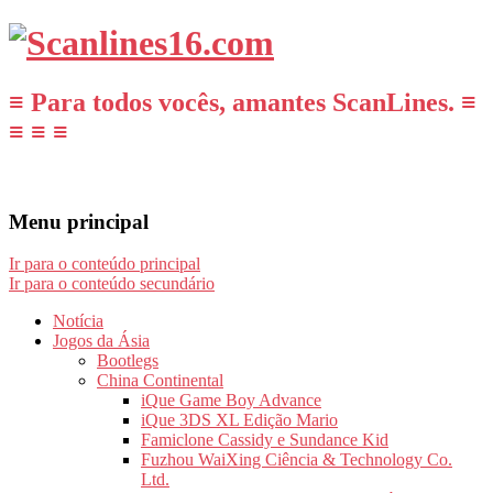
≡ Para todos vocês, amantes ScanLines. ≡
≡ ≡ ≡
Menu principal
Ir para o conteúdo principal
Ir para o conteúdo secundário
Notícia
Jogos da Ásia
Bootlegs
China Continental
iQue Game Boy Advance
iQue 3DS XL Edição Mario
Famiclone Cassidy e Sundance Kid
Fuzhou WaiXing Ciência & Technology Co.
Ltd.