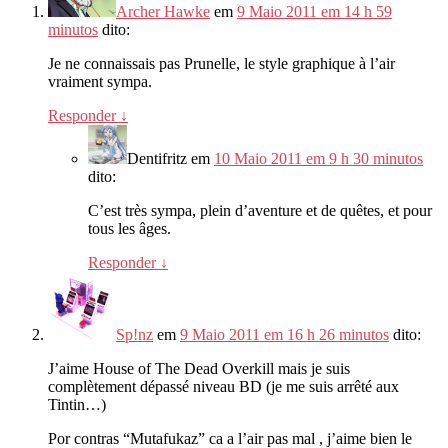
Archer Hawke
em
9 Maio 2011 em 14 h 59
minutos
dito:
Je ne connaissais pas Prunelle
,
le style graphique à l’air
vraiment sympa
.
Responder
↓
Dentifritz
em
10 Maio 2011 em 9 h 30 minutos
dito:
C’est très sympa
,
plein d’aventure et de quêtes
,
et pour
tous les âges
.
Responder
↓
Sp!nz
em
9 Maio 2011 em 16 h 26 minutos
dito:
J’aime House of The Dead Overkill mais je suis
complètement dépassé niveau BD
(
je me suis arrêté aux
Tintin
…)
Por contras “Mutafukaz”
ca a l’air pas mal
,
j’aime bien le