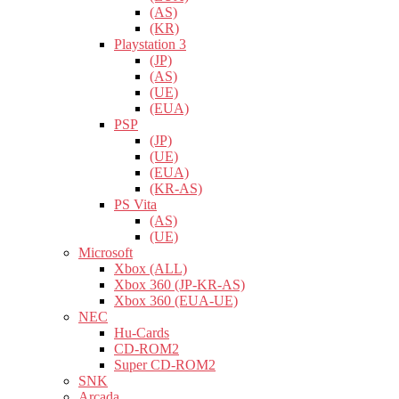
(AS)
(KR)
Playstation 3
(JP)
(AS)
(UE)
(EUA)
PSP
(JP)
(UE)
(EUA)
(KR-AS)
PS Vita
(AS)
(UE)
Microsoft
Xbox (ALL)
Xbox 360 (JP-KR-AS)
Xbox 360 (EUA-UE)
NEC
Hu-Cards
CD-ROM2
Super CD-ROM2
SNK
Arcada