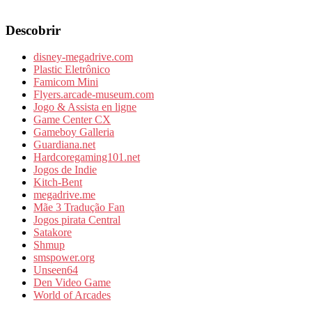
Descobrir
disney-megadrive.com
Plastic Eletrônico
Famicom Mini
Flyers.arcade-museum.com
Jogo & Assista en ligne
Game Center CX
Gameboy Galleria
Guardiana.net
Hardcoregaming101.net
Jogos de Indie
Kitch-Bent
megadrive.me
Mãe 3 Tradução Fan
Jogos pirata Central
Satakore
Shmup
smspower.org
Unseen64
Den Video Game
World of Arcades