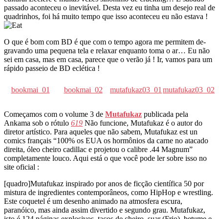
passado aconteceu o inevitável. Desta vez eu tinha um desejo real de
quadrinhos, foi há muito tempo que isso aconteceu eu não estava !
O que é bom com BD é que com o tempo agora me permitem de-
gravando uma pequena tela e relaxar enquanto toma o ar… Eu não
sei em casa, mas em casa, parece que o verão já ! Ir, vamos para um
rápido passeio de BD eclética !
bookmai_01
bookmai_02
mutafukaz03_01
mutafukaz03_02
Começamos com o volume 3 de
Mutafukaz
publicada pela
Ankama sob o rótulo
619
Não funcione, Mutafukaz é o autor do
diretor artístico. Para aqueles que não sabem, Mutafukaz est un
comics français “100% os EUA os hormônios da carne no atacado
direita, óleo cheiro cadillac e projetou o calibre .44 Magnum”
completamente louco. Aqui está o que você pode ler sobre isso no
site oficial :
[quadro]Mutafukaz inspirado por anos de ficção científica 50 por
mistura de ingredientes contemporâneos, como HipHop e wrestling.
Este coquetel é um desenho animado na atmosfera escura,
paranóico, mas ainda assim divertido e segundo grau. Mutafukaz,
isto é 124 páginas explosivos, tacos de cheiro, suar (Frio), betume e