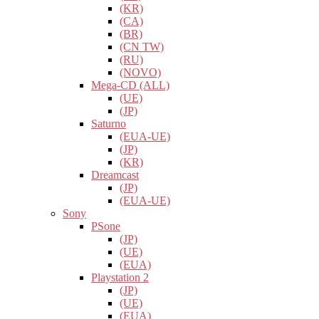
(KR)
(CA)
(BR)
(CN TW)
(RU)
(NOVO)
Mega-CD (ALL)
(UE)
(JP)
Saturno
(EUA-UE)
(JP)
(KR)
Dreamcast
(JP)
(EUA-UE)
Sony
PSone
(JP)
(UE)
(EUA)
Playstation 2
(JP)
(UE)
(EUA)