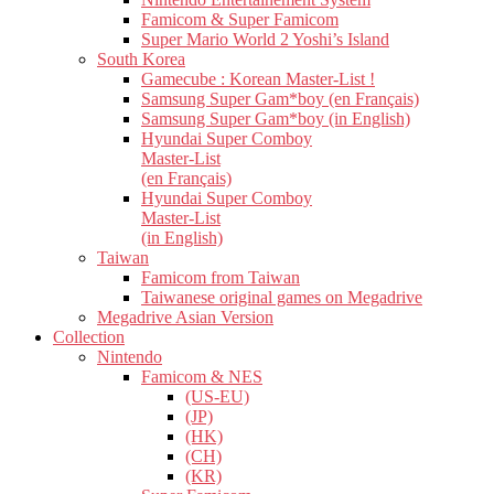
Famicom & Super Famicom
Super Mario World 2 Yoshi’s Island
South Korea
Gamecube : Korean Master-List !
Samsung Super Gam*boy (en Français)
Samsung Super Gam*boy (in English)
Hyundai Super Comboy
Master-List
(en Français)
Hyundai Super Comboy
Master-List
(in English)
Taiwan
Famicom from Taiwan
Taiwanese original games on Megadrive
Megadrive Asian Version
Collection
Nintendo
Famicom & NES
(US-EU)
(JP)
(HK)
(CH)
(KR)