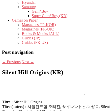
Hyundai
Samsung
Gam*Boy
Super Gam*Boy (KR)
Games on Paper
Magazines (JP-KOR)
Magazines (FR-UK)
Books & Mooks (ALL)
Guides (JP)
Guides (FR-US)
Post navigation
←
Previous
Next
→
Silent Hill Origins (KR)
Titre :
Silent Hill Origins
Titre (autres) :
사일런트힐 오리진, サイレントヒル ゼロ, Silent Hil