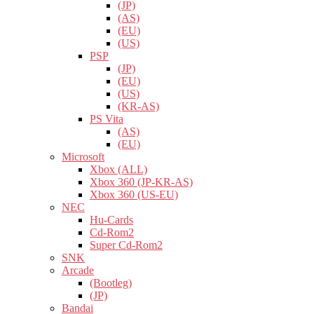
(JP)
(AS)
(EU)
(US)
PSP
(JP)
(EU)
(US)
(KR-AS)
PS Vita
(AS)
(EU)
Microsoft
Xbox (ALL)
Xbox 360 (JP-KR-AS)
Xbox 360 (US-EU)
NEC
Hu-Cards
Cd-Rom2
Super Cd-Rom2
SNK
Arcade
(Bootleg)
(JP)
Bandai