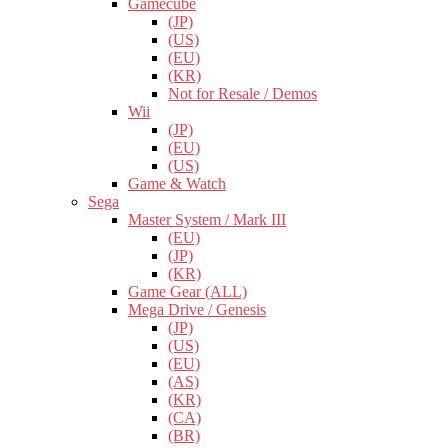
Gamecube
(JP)
(US)
(EU)
(KR)
Not for Resale / Demos
Wii
(JP)
(EU)
(US)
Game & Watch
Sega
Master System / Mark III
(EU)
(JP)
(KR)
Game Gear (ALL)
Mega Drive / Genesis
(JP)
(US)
(EU)
(AS)
(KR)
(CA)
(BR)