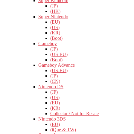
Super Famicom
(JP)
(HK)
Super Nintendo
(EU)
(US)
(KR)
(Boot)
Gameboy
(JP)
(US-EU)
(Boot)
Gameboy Advance
(US-EU)
(JP)
(CN)
Nintendo DS
(JP)
(US)
(EU)
(KR)
Collector / Not for Resale
Nintendo 3DS
(EU)
(iQue & TW)