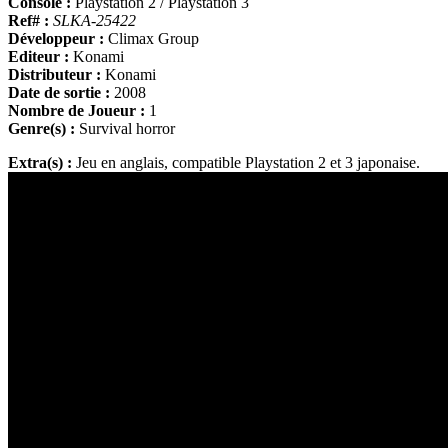
Console :
Playstation 2 / Playstation 3
Ref# :
SLKA-25422
Développeur :
Climax Group
Editeur :
Konami
Distributeur :
Konami
Date de sortie :
2008
Nombre de Joueur :
1
Genre(s) :
Survival horror
Extra(s) :
Jeu en anglais, compatible Playstation 2 et 3 japonaise.