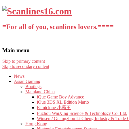
≡For all of you, scanlines lovers.≡≡≡≡
Main menu
Skip to primary content
Skip to secondary content
News
Asian Gaming
Bootlegs
Mainland China
iQue Game Boy Advance
iQue 3DS XL Edition Mario
Famiclone 小霸王
Fuzhou WaiXing Science & Technology Co. Ltd.
Winsen / Guangzhou Li Cheng Industry & Trade 
Hong Kong
Nintendo Entertainement System