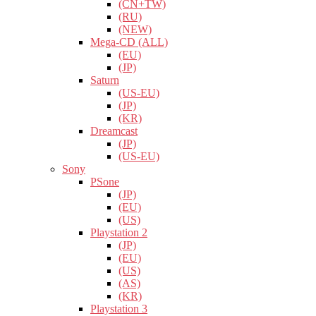
(CN+TW)
(RU)
(NEW)
Mega-CD (ALL)
(EU)
(JP)
Saturn
(US-EU)
(JP)
(KR)
Dreamcast
(JP)
(US-EU)
Sony
PSone
(JP)
(EU)
(US)
Playstation 2
(JP)
(EU)
(US)
(AS)
(KR)
Playstation 3