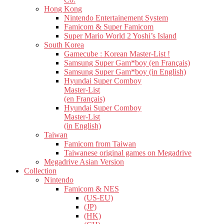
Hong Kong
Nintendo Entertainement System
Famicom & Super Famicom
Super Mario World 2 Yoshi’s Island
South Korea
Gamecube : Korean Master-List !
Samsung Super Gam*boy (en Français)
Samsung Super Gam*boy (in English)
Hyundai Super Comboy
Master-List
(en Français)
Hyundai Super Comboy
Master-List
(in English)
Taiwan
Famicom from Taiwan
Taiwanese original games on Megadrive
Megadrive Asian Version
Collection
Nintendo
Famicom & NES
(US-EU)
(JP)
(HK)