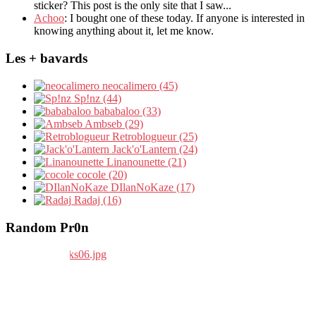
sticker? This post is the only site that I saw...
Achoo
: I bought one of these today. If anyone is interested in
knowing anything about it, let me know.
Les + bavards
neocalimero (45)
Sp!nz (44)
bababaloo (33)
Ambseb (29)
Retroblogueur (25)
Jack'o'Lantern (24)
Linanounette (21)
cocole (20)
DIlanNoKaze (17)
Radaj (16)
Random Pr0n