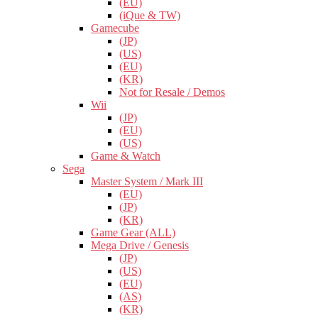
(EU)
(iQue & TW)
Gamecube
(JP)
(US)
(EU)
(KR)
Not for Resale / Demos
Wii
(JP)
(EU)
(US)
Game & Watch
Sega
Master System / Mark III
(EU)
(JP)
(KR)
Game Gear (ALL)
Mega Drive / Genesis
(JP)
(US)
(EU)
(AS)
(KR)