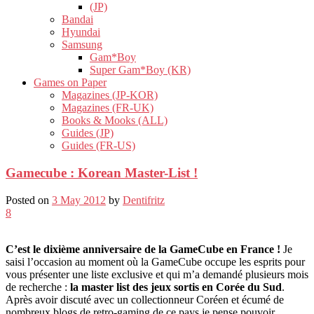
(JP)
Bandai
Hyundai
Samsung
Gam*Boy
Super Gam*Boy (KR)
Games on Paper
Magazines (JP-KOR)
Magazines (FR-UK)
Books & Mooks (ALL)
Guides (JP)
Guides (FR-US)
Gamecube : Korean Master-List !
Posted on
3 May 2012
by
Dentifritz
8
C’est le dixième anniversaire de la GameCube en France !
Je
saisi l’occasion au moment où la GameCube occupe les esprits pour
vous présenter une liste exclusive et qui m’a demandé plusieurs mois
de recherche :
la master list des jeux sortis en Corée du Sud
.
Après avoir discuté avec un collectionneur Coréen et écumé de
nombreux blogs de retro-gaming de ce pays je pense pouvoir