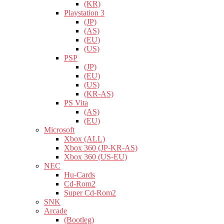
(KR)
Playstation 3
(JP)
(AS)
(EU)
(US)
PSP
(JP)
(EU)
(US)
(KR-AS)
PS Vita
(AS)
(EU)
Microsoft
Xbox (ALL)
Xbox 360 (JP-KR-AS)
Xbox 360 (US-EU)
NEC
Hu-Cards
Cd-Rom2
Super Cd-Rom2
SNK
Arcade
(Bootleg)