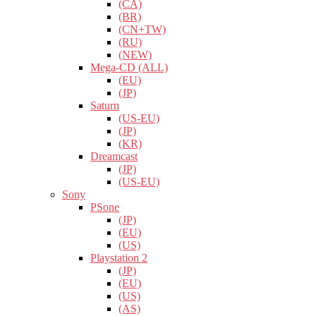
(CA)
(BR)
(CN+TW)
(RU)
(NEW)
Mega-CD (ALL)
(EU)
(JP)
Saturn
(US-EU)
(JP)
(KR)
Dreamcast
(JP)
(US-EU)
Sony
PSone
(JP)
(EU)
(US)
Playstation 2
(JP)
(EU)
(US)
(AS)