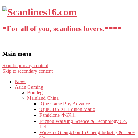
≡For all of you, scanlines lovers.≡≡≡≡
Main menu
Skip to primary content
Skip to secondary content
News
Asian Gaming
Bootlegs
Mainland China
iQue Game Boy Advance
iQue 3DS XL Edition Mario
Famiclone 小霸王
Fuzhou WaiXing Science & Technology Co.
Ltd.
Winsen / Guangzhou Li Cheng Industry & Trade
Co.