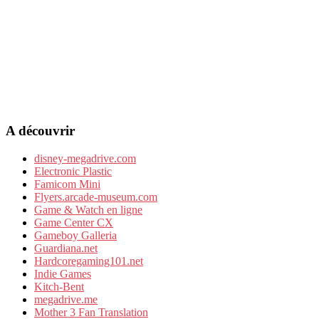
A découvrir
disney-megadrive.com
Electronic Plastic
Famicom Mini
Flyers.arcade-museum.com
Game & Watch en ligne
Game Center CX
Gameboy Galleria
Guardiana.net
Hardcoregaming101.net
Indie Games
Kitch-Bent
megadrive.me
Mother 3 Fan Translation