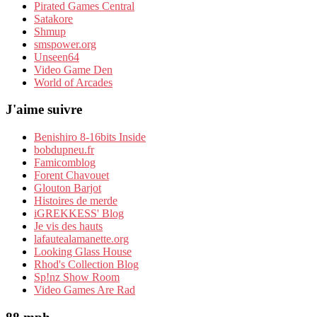
Pirated Games Central
Satakore
Shmup
smspower.org
Unseen64
Video Game Den
World of Arcades
J'aime suivre
Benishiro 8-16bits Inside
bobdupneu.fr
Famicomblog
Forent Chavouet
Glouton Barjot
Histoires de merde
iGREKKESS' Blog
Je vis des hauts
lafautealamanette.org
Looking Glass House
Rhod's Collection Blog
Sp!nz Show Room
Video Games Are Rad