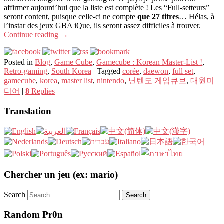
affirmer aujourd’hui que la liste est complète ! Les “Full-setteurs”
seront content, puisque celle-ci ne compte
que 27 titres
… Hélas, à
l’instar des jeux GBA iQue, ils seront assez difficiles à trouver.
Continue reading
→
Posted in
Blog
,
Game Cube
,
Gamecube : Korean Master-List !
,
Retro-gaming
,
South Korea
|
Tagged
corée
,
daewon
,
full set
,
gamecube
,
korea
,
master list
,
nintendo
,
닌텐도 게임큐브
,
대원미
디어
|
8
Replies
Translation
Chercher un jeu (ex: mario)
Search
Random Pr0n