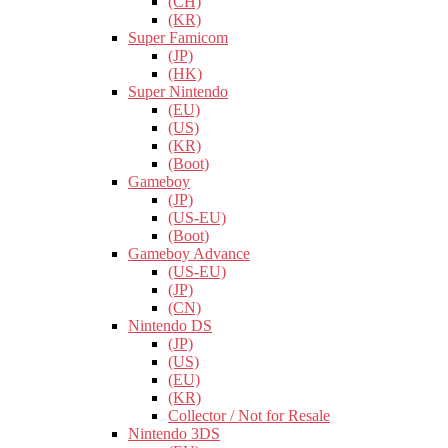
(CH)
(KR)
Super Famicom
(JP)
(HK)
Super Nintendo
(EU)
(US)
(KR)
(Boot)
Gameboy
(JP)
(US-EU)
(Boot)
Gameboy Advance
(US-EU)
(JP)
(CN)
Nintendo DS
(JP)
(US)
(EU)
(KR)
Collector / Not for Resale
Nintendo 3DS