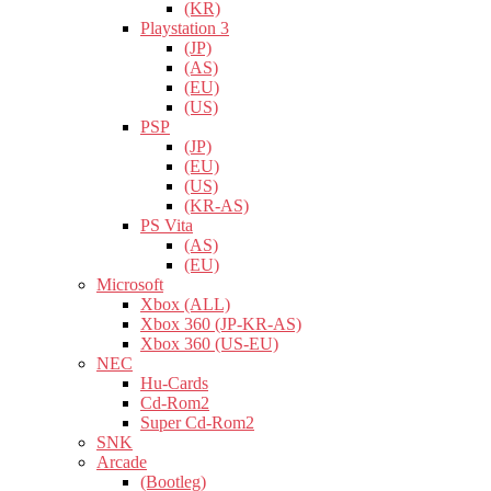
(KR)
Playstation 3
(JP)
(AS)
(EU)
(US)
PSP
(JP)
(EU)
(US)
(KR-AS)
PS Vita
(AS)
(EU)
Microsoft
Xbox (ALL)
Xbox 360 (JP-KR-AS)
Xbox 360 (US-EU)
NEC
Hu-Cards
Cd-Rom2
Super Cd-Rom2
SNK
Arcade
(Bootleg)