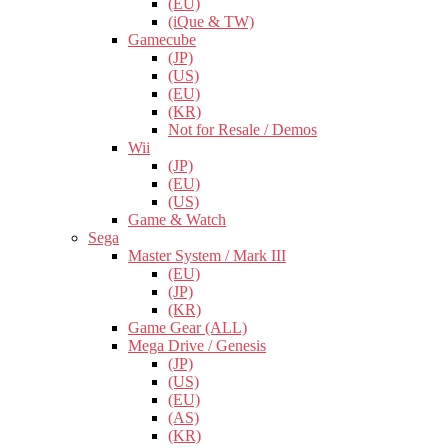
(EU)
(iQue & TW)
Gamecube
(JP)
(US)
(EU)
(KR)
Not for Resale / Demos
Wii
(JP)
(EU)
(US)
Game & Watch
Sega
Master System / Mark III
(EU)
(JP)
(KR)
Game Gear (ALL)
Mega Drive / Genesis
(JP)
(US)
(EU)
(AS)
(KR)