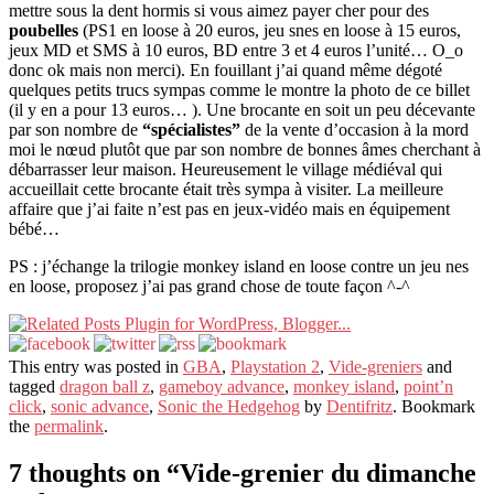
mettre sous la dent hormis si vous aimez payer cher pour des
poubelles
(PS1 en loose à 20 euros, jeu snes en loose à 15 euros,
jeux MD et SMS à 10 euros, BD entre 3 et 4 euros l’unité… O_o
donc ok mais non merci). En fouillant j’ai quand même dégoté
quelques petits trucs sympas comme le montre la photo de ce billet
(il y en a pour 13 euros… ). Une brocante en soit un peu décevante
par son nombre de
“spécialistes”
de la vente d’occasion à la mord
moi le nœud plutôt que par son nombre de bonnes âmes cherchant à
débarrasser leur maison. Heureusement le village médiéval qui
accueillait cette brocante était très sympa à visiter. La meilleure
affaire que j’ai faite n’est pas en jeux-vidéo mais en équipement
bébé…
PS : j’échange la trilogie monkey island en loose contre un jeu nes
en loose, proposez j’ai pas grand chose de toute façon ^-^
This entry was posted in
GBA
,
Playstation 2
,
Vide-greniers
and
tagged
dragon ball z
,
gameboy advance
,
monkey island
,
point’n
click
,
sonic advance
,
Sonic the Hedgehog
by
Dentifritz
. Bookmark
the
permalink
.
7 thoughts on “
Vide-grenier du dimanche