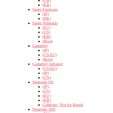
(CH)
(KR)
Super Famicom
(JP)
(HK)
Super Nintendo
(EU)
(US)
(KR)
(Boot)
Gameboy
(JP)
(US-EU)
(Boot)
Gameboy Advance
(US-EU)
(JP)
(CN)
Nintendo DS
(JP)
(US)
(EU)
(KR)
Collector / Not for Resale
Nintendo 3DS