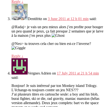
Reply
↓
Dentifritz
on
3 June 2011 at 12 h 01 min
said:
@Radaj> je vais un peu mieux alors j’en profite pour bouger
un peu quand je peux, ça fait presque 2 semaines que je larve
à la maison j’en peux plus
@Neo> tu trouves cela cher ou bien est-ce l’inverse?
Reply
↓
Vergnes Adrien
on
17 July 2011 at 21 h 54 min
said:
Bonjour! Je suis intéressé par ton Monkey island Trilogy.
L’échange-tu toujours contre un jeu NES???
J’ai plusieurs titres en cartouche seule: a boy and his blob,
burai fighter, ski or die, rad gravity, maniac mansion (hélas
version allemande). Deux jeux complets: bart vs the space