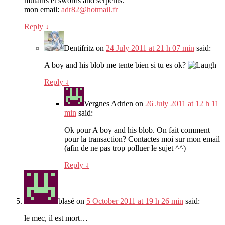
mutants et swords and serpents.
mon email:
adr82@hotmail.fr
Reply
↓
Dentifritz
on
24 July 2011 at 21 h 07 min
said:
A boy and his blob me tente bien si tu es ok?
Reply
↓
Vergnes Adrien
on
26 July 2011 at 12 h 11
min
said:
Ok pour A boy and his blob. On fait comment
pour la transaction? Contactes moi sur mon email
(afin de ne pas trop polluer le sujet ^^)
Reply
↓
blasé
on
5 October 2011 at 19 h 26 min
said:
le mec, il est mort…