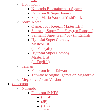
Hong Kong
Nintendo Entertainement System
Famicom & Super Famicom
Super Mario World 2 Yoshi’s Island
South Korea
Gamecube : Korean Master-List !
Samsung Super Gam*boy (en Français)
Samsung Super Gam*boy (in English)
Hyundai Super Comboy
Master-List
(en Français)
Hyundai Super Comboy
Master-List
(in English)
Taiwan
Famicom from Taiwan
Taiwanese original games on Megadrive
Megadrive Asian Version
Collection
Nintendo
Famicom & NES
(US-EU)
(JP)
(HK)