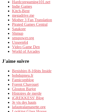
Hardcoregaming101.net
Indie Games
Kitch-Bent
megadrive.me
Mother 3 Fan Translation
Pirated Games Central
Satakore
Shmup
smspower.org
Unseen64
Video Game Den
World of Arcades
J'aime suivre
Benishiro 8-16bits Inside
bobdupneu.fr
Famicomblog
Forent Chavouet
Glouton Barjot
Histoires de merde
iGREKKESS' Blog
Je vis des hauts
lafautealamanette.org
Looking Glass House