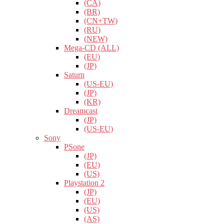
(CA)
(BR)
(CN+TW)
(RU)
(NEW)
Mega-CD (ALL)
(EU)
(JP)
Saturn
(US-EU)
(JP)
(KR)
Dreamcast
(JP)
(US-EU)
Sony
PSone
(JP)
(EU)
(US)
Playstation 2
(JP)
(EU)
(US)
(AS)