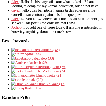
Alex
: Hello. Is this page still somewhat looked at? I am
looking to complete my korean collection, but do not have...
david
: hello , tres bel article ! aurais tu des adresses a me
conseiller sur canton ? j aimerais faire quelques...
Álex
: Do you know where can I find a scan of the cartridge’s
sticker? This post is the only site that I saw...
Achoo
: I bought one of these today. If anyone is interested in
knowing anything about it, let me know.
Les + bavards
neocalimero (45)
Sp!nz (44)
bababaloo (33)
Ambseb (29)
Retroblogueur (25)
Jack'o'Lantern (24)
Linanounette (21)
cocole (20)
DIlanNoKaze (17)
Radaj (16)
Random Pr0n