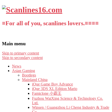
≡For all of you, scanlines lovers.≡≡≡≡
Main menu
Skip to primary content
Skip to secondary content
News
Asian Gaming
Bootlegs
Mainland China
iQue Game Boy Advance
iQue 3DS XL Edition Mario
Famiclone 小霸王
Fuzhou WaiXing Science & Technology Co.
Ltd.
Winsen / Guangzhou Li Cheng Industry & Trade
Co.