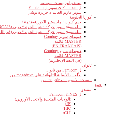
نينتندو إنترتينمنت سيستم
ل Famicom & سوبر ل Famicom
سوبر ماريو العالم 2 جزيرة يوشي
كوريا الجنوبية
جيم كيوب : ماجستير الكورية-قائمة !
سامسونج سوبر حركة اتشيه الحرة * صبي (EN FRANCAIS)
سامسونج سوبر حركة اتشيه الحرة * صبي (في اللغة 
هيونداي سوبر Comboy
MASTER-قائمة
(EN FRANCAIS)
هيونداي سوبر Comboy
MASTER-قائمة
(في اللغة الإنجليزية)
تايوان
ل Famicom من تايوان
الألعاب الأصلية التايوانية على megadrive من
النسخة الآسيوية megadrive من
جمع
نينتندو
ل Famicom & NES
(الولايات المتحدة والاتحاد الأوروبي)
(JP)
(HK)
(CH)