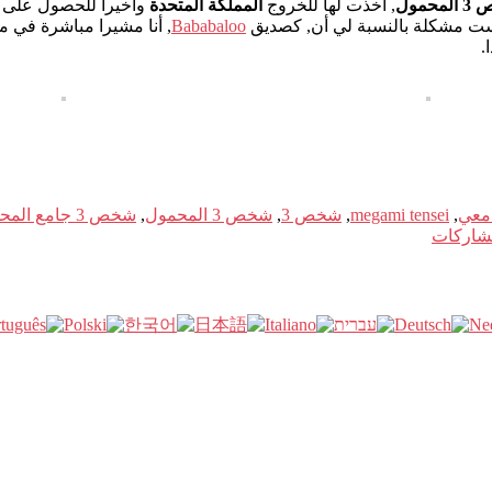
محمول
, أخذت لها للخروج
المملكة المتحدة
وأخيرا للحصول على هذه RPG العظيمة التي لدي بالفعل 2 الاختلا
ليست مشكلة بالنسبة لي أن, كصديق
Bababaloo
, أنا مشيرا مباشرة في مو
.
امعي
,
megami tensei
,
شخص 3
,
شخص 3 المحمول
,
شخص 3 جامع المحمولة في الطبعة
اركات