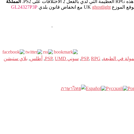
فات على PS2.
المملكة
قع الموزع UK
ghostlight
مع انخفاض قانون بلدي
GL24327P3P
,
RPG
,
PSP
,
سوني PSP
UMD
,
,
أطلس
,
بلاي ستيشن