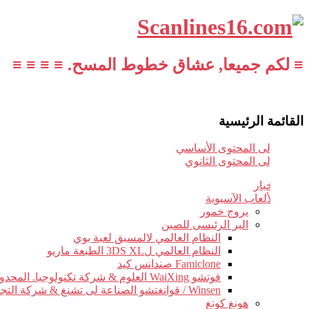
≡ لكم جميعا, عشاق خطوط المسح. ≡ ≡ ≡ ≡
القائمة الرئيسية
تخطي إلى المحتوى الأساسي
تخطي إلى المحتوى الثانوي
أخبار
الألعاب الآسيوية
يروج خمور
البر الرئيسى للصين
النظام العالمي لالمسبق لعبة بوي
النظام العالمي ل3DS XL الطبعة ماريو
Famiclone صندانس كيد
فوتشو WaiXing العلوم & شركة تكنولوجيا. المحدودة.
Winsen / قوانغتشو الصناعة لى تشنغ & شركة التجارة.
هونغ كونغ