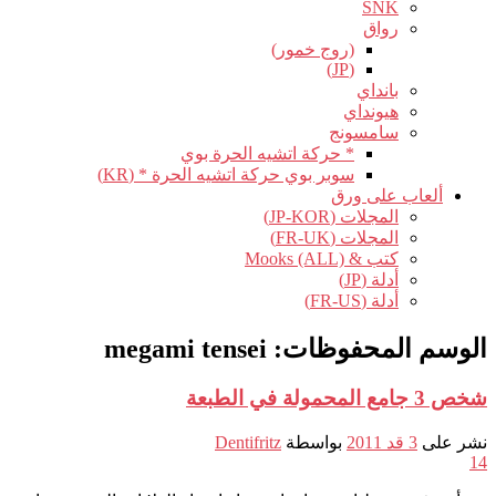
SNK
رواق
(روج خمور)
(JP)
بانداي
هيونداي
سامسونج
* حركة اتشيه الحرة بوي
سوبر بوي حركة اتشيه الحرة * (KR)
ألعاب على ورق
المجلات (JP-KOR)
المجلات (FR-UK)
كتب & Mooks (ALL)
أدلة (JP)
أدلة (FR-US)
الوسم المحفوظات:
megami tensei
شخص 3 جامع المحمولة في الطبعة
نشر على
3 قد 2011
بواسطة
Dentifritz
14