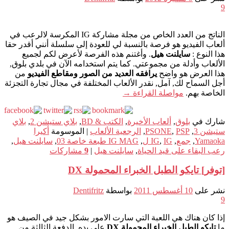
9
الناتج من العدد الخاص من مجلة مشاركة IG المكرسة لالرعب في
ألعاب الفيديو هو فرصة بالنسبة لي للعودة إلى سلسلة أنني أقدر حقا
هذا النوع :
سايلنت هيل
. وأغتنم هذه الفرصة لأعرض لكم لجميع
الألعاب وأدلة من مجموعتي. كما يتم استخدامه الآن في بلدي بلوق,
هذا العرض هو واضح
يرافقه العديد من الصور ومقاطع الفيديو
من
أجل السماح لك, آمل, نقدر الألعاب المختلفة في مجال تجارة التجزئة
الخاصة بهم.
مواصلة القراءة
→
شارك في
بلوق
,
ألعاب الأخيرة
,
الكتب & BD
,
بلاي ستيشن 2
,
بلاي
ستيشن 3
,
PSP
,
PSONE
,
الرجعية الألعاب
|
الموسومة
أكيرا
Yamaoka
,
جمع
,
IG ل
,
IG
,
IG MAG طبعة خاصة 03
,
سايلنت هيل
,
رعب البقاء على قيد الحياة
,
سايلنت هيل
|
9
مشاركات
[توفر] تايكو الطبل الخبراء المحمولة DX
نشر على
10 أغسطس 2011
بواسطة
Dentifritz
9
إذا كان هناك هي اللعبة التي سارت الامور بشكل جيد في الصيف هو
ما
تايكو الطبل الخبراء المحمولة DX
على يده. الدفعة الثالثة من