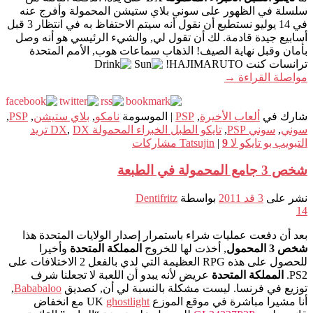
سلسلة في الظهور على سوني بلاي ستيشن المحمولة وأفرج عنه
في 14 يوليو نستطيع أن نقول أنه سيتم الاحتفاظ به في انتظار 3 قبل
أسابيع جيدة قادمة. لك أن تقول لي, والشيء الرئيسي هو أنه وصل
بأمان وقبل نهاية الصيف! الذهاب سماعات هوب, الأمم المتحدة
ترانسات كنت HAJIMARUTO!
مواصلة القراءة
→
شارك في
ألعاب الأخيرة
,
PSP
|
الموسومة
نامكو
,
بلاي ستيشن
,
PSP
,
سوني
,
سوني PSP
,
تايكو الطبل الخبراء المحمولة DX
,
DX تريد
التبويب بو تايكو لا Tatsujin
9
|
مشاركات
شخص 3 جامع المحمولة في الطبعة
نشر على
3 قد 2011
بواسطة
Dentifritz
14
بعد أن دفعت عمليات شراء باستمرار إصدار الولايات المتحدة هذا
شخص 3 المحمول
, أخذت لها للخروج
المملكة المتحدة
وأخيرا
للحصول على هذه RPG العظيمة التي لدي بالفعل 2 الاختلافات على
PS2.
المملكة المتحدة
عريض لأنه يبدو أن اللعبة لا تجعلنا شرف
توزيع في فرنسا. ليست مشكلة بالنسبة لي أن, كصديق
Bababaloo
,
أنا مشيرا مباشرة في موقع الموزع UK
ghostlight
مع انخفاض