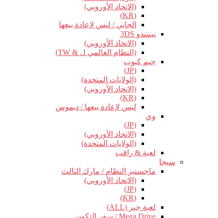
(الاتحاد الأوروبي)
(KR)
الجابي / ليس لإعادة بيعها
نينتندو 3DS
(الاتحاد الأوروبي)
(النظام العالمي ل & TW)
جيم كيوب
(JP)
(الولايات المتحدة)
(الاتحاد الأوروبي)
(KR)
ليس لإعادة بيعها / ديموس
وي
(JP)
(الاتحاد الأوروبي)
(الولايات المتحدة)
لعبة & راقب
سيجا
ماجستير النظام / مارك الثالث
(الاتحاد الأوروبي)
(JP)
(KR)
لعبة جير (ALL)
Mega Drive / سفر التكوين