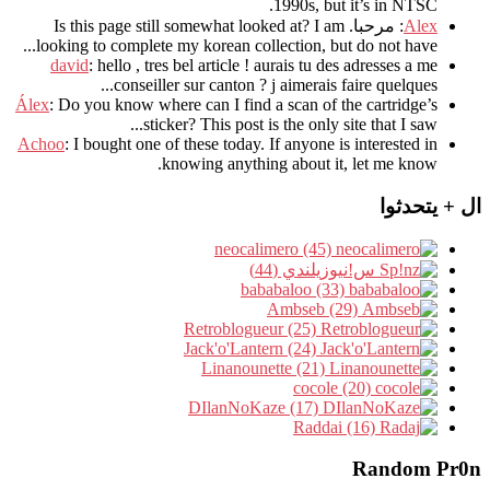
.
1990s
,
but it’s in NTSC
Alex
: مرحبا.
I am
?
Is this page still somewhat looked at
.
looking to complete my korean collection
,
but do not have..
david
:
hello
,
tres bel article
!
aurais tu des adresses a me
.
conseiller sur canton
?
j aimerais faire quelques..
Álex
: Do you know where can I find a scan of the cartridge’s
sticker? This post is the only site that I saw...
Achoo
: I bought one of these today. If anyone is interested in
knowing anything about it, let me know.
ال + يتحدثوا
neocalimero (45)
س!نيوزيلندي (44)
bababaloo (33)
Ambseb (29)
Retroblogueur (25)
Jack'o'Lantern (24)
Linanounette (21)
cocole (20)
DIlanNoKaze (17)
Raddai (16)
Random Pr0n