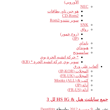
الأوروبي)
NEC
هو جين تاو، بطاقات
CD-Rom2
سوبر ننتندو-Rom2
SNK
رواق
(روج خمور)
(JP)
بانداي
هيونداي
سامسونج
* حركة اتشيه الحرة بوي
سوبر بوي حركة اتشيه الحرة * (KR)
ألعاب على ورق
المجلات (JP-KOR)
المجلات (FR-UK)
كتب & Mooks (ALL)
أدلة (JP)
أدلة (FR-US)
جمع سايلنت هيل & HS IG لل 3
نشر على
9 مسيرة 2012
بواسطة
Dentifritz