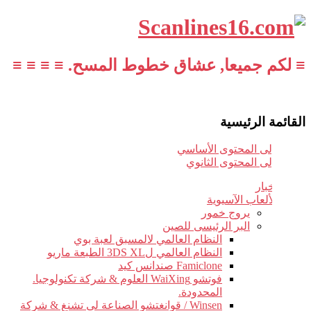
≡ لكم جميعا, عشاق خطوط المسح. ≡ ≡ ≡ ≡
القائمة الرئيسية
تخطي إلى المحتوى الأساسي
تخطي إلى المحتوى الثانوي
أخبار
الألعاب الآسيوية
يروج خمور
البر الرئيسى للصين
النظام العالمي لالمسبق لعبة بوي
النظام العالمي ل3DS XL الطبعة ماريو
Famiclone صندانس كيد
فوتشو WaiXing العلوم & شركة تكنولوجيا.
المحدودة.
Winsen / قوانغتشو الصناعة لى تشنغ & شركة