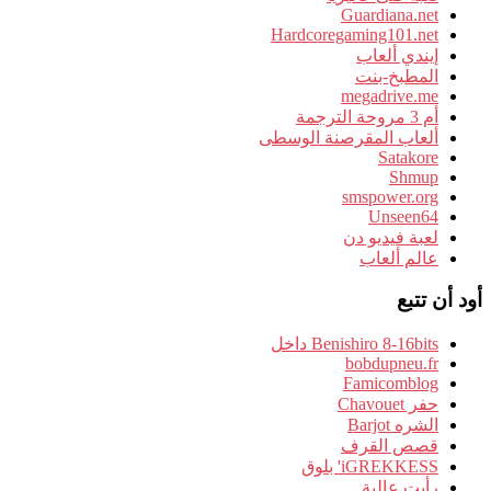
Guardiana.net
Hardcoregaming101.net
إيندي ألعاب
المطبخ-بنت
megadrive.me
أم 3 مروحة الترجمة
ألعاب المقرصنة الوسطى
Satakore
Shmup
smspower.org
Unseen64
لعبة فيديو دن
عالم ألعاب
أود أن تتبع
Benishiro 8-16bits داخل
bobdupneu.fr
Famicomblog
حفر Chavouet
الشره Barjot
قصص القرف
iGREKKESS' بلوق
رأيت عالية