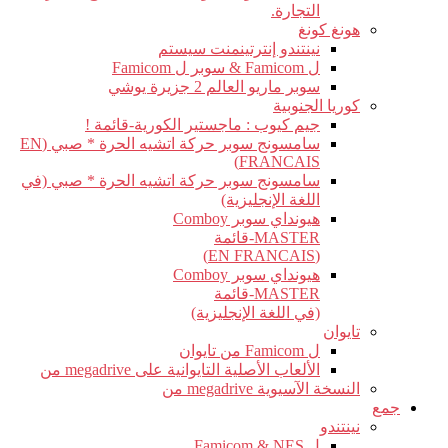
التجارة.
هونغ كونغ
نينتندو إنترتينمنت سيستم
ل Famicom & سوبر ل Famicom
سوبر ماريو العالم 2 جزيرة يوشي
كوريا الجنوبية
جيم كيوب : ماجستير الكورية-قائمة !
سامسونج سوبر حركة اتشيه الحرة * صبي (EN
FRANCAIS)
سامسونج سوبر حركة اتشيه الحرة * صبي (في
اللغة الإنجليزية)
هيونداي سوبر Comboy
MASTER-قائمة
(EN FRANCAIS)
هيونداي سوبر Comboy
MASTER-قائمة
(في اللغة الإنجليزية)
تايوان
ل Famicom من تايوان
الألعاب الأصلية التايوانية على megadrive من
النسخة الآسيوية megadrive من
جمع
نينتندو
ل Famicom & NES