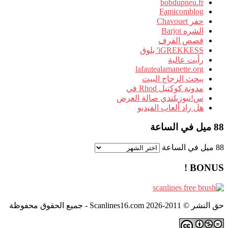
bobdupneu.fr
Famicomblog
حفر Chavouet
الشره Barjot
قصص القرف
iGREKKESS' بلوق
رأيت عالية
lafautealamanette.org
يبحث الزجاج البيت
مدونة كوكتيل Rhod في
س!نيوزيلندي صالة العرض
هل راد ألعاب الفيديو
88 ميل في الساعة
88 ميل في الساعة
BONUS !
حق النشر © 2011-2026 Scanlines16.com - جميع الحقوق محفوظة