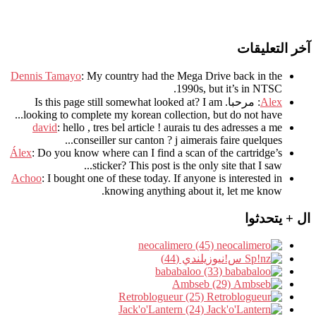
آخر التعليقات
Dennis Tamayo
:
My country had the Mega Drive back in the
.
1990s
,
but it’s in NTSC
Alex
: مرحبا.
I am
?
Is this page still somewhat looked at
.
looking to complete my korean collection
,
but do not have..
david
:
hello
,
tres bel article
!
aurais tu des adresses a me
.
conseiller sur canton
?
j aimerais faire quelques..
Álex
: Do you know where can I find a scan of the cartridge’s
sticker? This post is the only site that I saw...
Achoo
: I bought one of these today. If anyone is interested in
knowing anything about it, let me know.
ال + يتحدثوا
neocalimero (45)
س!نيوزيلندي (44)
bababaloo (33)
Ambseb (29)
Retroblogueur (25)
Jack'o'Lantern (24)