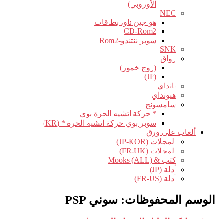
الأوروبي)
NEC
هو جين تاو، بطاقات
CD-Rom2
سوبر ننتندو-Rom2
SNK
رواق
(روج خمور)
(JP)
بانداي
هيونداي
سامسونج
* حركة اتشيه الحرة بوي
سوبر بوي حركة اتشيه الحرة * (KR)
ألعاب على ورق
المجلات (JP-KOR)
المجلات (FR-UK)
كتب & Mooks (ALL)
أدلة (JP)
أدلة (FR-US)
الوسم المحفوظات:
سوني PSP