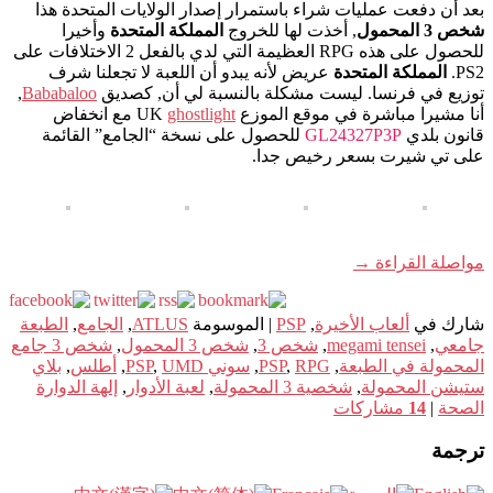
بعد أن دفعت عمليات شراء باستمرار إصدار الولايات المتحدة هذا
شخص 3 المحمول
, أخذت لها للخروج
المملكة المتحدة
وأخيرا
للحصول على هذه RPG العظيمة التي لدي بالفعل 2 الاختلافات على
PS2.
المملكة المتحدة
عريض لأنه يبدو أن اللعبة لا تجعلنا شرف
توزيع في فرنسا. ليست مشكلة بالنسبة لي أن, كصديق
Bababaloo
,
أنا مشيرا مباشرة في موقع الموزع UK
ghostlight
مع انخفاض
قانون بلدي
GL24327P3P
للحصول على نسخة “الجامع” القائمة
على تي شيرت بسعر رخيص جدا.
مواصلة القراءة
→
شارك في
ألعاب الأخيرة
,
PSP
|
الموسومة
ATLUS
,
الجامع
,
الطبعة
جامعي
,
megami tensei
,
شخص 3
,
شخص 3 المحمول
,
شخص 3 جامع
المحمولة في الطبعة
,
RPG
,
PSP
,
سوني PSP
UMD
,
,
أطلس
,
بلاي
ستيشن المحمولة
,
شخصية 3 المحمولة
,
لعبة الأدوار
,
إلهة الدوارة
الصحة
|
14
مشاركات
ترجمة