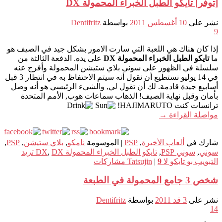
[توفر] تايكو الطبل الخبراء المحمولة DX
نشر على
10 أغسطس 2011
بواسطة
Dentifritz
9
إذا كان هناك هي اللعبة التي سارت الامور بشكل جيد في الصيف هو
ما
تايكو الطبل الخبراء المحمولة DX
على يده. الدفعة الثالثة من
سلسلة في الظهور على سوني بلاي ستيشن المحمولة وأفرج عنه
في 14 يوليو نستطيع أن نقول أنه سيتم الاحتفاظ به في انتظار 3 قبل
أسابيع جيدة قادمة. لك أن تقول لي, والشيء الرئيسي هو أنه وصل
بأمان وقبل نهاية الصيف! الذهاب سماعات هوب, الأمم المتحدة
ترانسات كنت HAJIMARUTO!
مواصلة القراءة
→
شارك في
ألعاب الأخيرة
,
PSP
|
الموسومة
نامكو
,
بلاي ستيشن
,
PSP
,
سوني
,
سوني PSP
,
تايكو الطبل الخبراء المحمولة DX
,
DX تريد
التبويب بو تايكو لا Tatsujin
9
|
مشاركات
شخص 3 جامع المحمولة في الطبعة
نشر على
3 قد 2011
بواسطة
Dentifritz
14