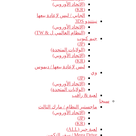
(الاتحاد الأوروبي)
(KR)
الجابي / ليس لإعادة بيعها
نينتندو 3DS
(الاتحاد الأوروبي)
(النظام العالمي ل & TW)
جيم كيوب
(JP)
(الولايات المتحدة)
(الاتحاد الأوروبي)
(KR)
ليس لإعادة بيعها / ديموس
وي
(JP)
(الاتحاد الأوروبي)
(الولايات المتحدة)
لعبة & راقب
سيجا
ماجستير النظام / مارك الثالث
(الاتحاد الأوروبي)
(JP)
(KR)
لعبة جير (ALL)
Mega Drive / سفر التكوين