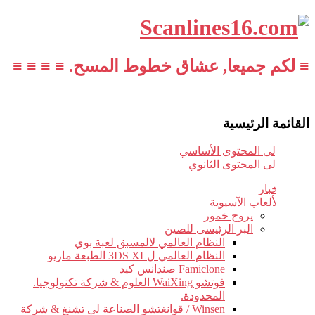
≡ لكم جميعا, عشاق خطوط المسح. ≡ ≡ ≡ ≡
القائمة الرئيسية
تخطي إلى المحتوى الأساسي
تخطي إلى المحتوى الثانوي
أخبار
الألعاب الآسيوية
يروج خمور
البر الرئيسى للصين
النظام العالمي لالمسبق لعبة بوي
النظام العالمي ل3DS XL الطبعة ماريو
Famiclone صندانس كيد
فوتشو WaiXing العلوم & شركة تكنولوجيا.
المحدودة.
Winsen / قوانغتشو الصناعة لى تشنغ & شركة