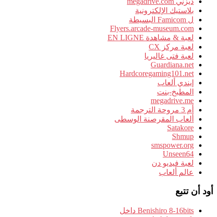
ديزني megadrive.com
بلاستيك الإلكترونية
ل Famicom البسيطة
Flyers.arcade-museum.com
لعبة & مشاهدة EN LIGNE
لعبة مركز CX
لعبة فتى غاليريا
Guardiana.net
Hardcoregaming101.net
إيندي ألعاب
المطبخ-بنت
megadrive.me
أم 3 مروحة الترجمة
ألعاب المقرصنة الوسطى
Satakore
Shmup
smspower.org
Unseen64
لعبة فيديو دن
عالم ألعاب
أود أن تتبع
Benishiro 8-16bits داخل