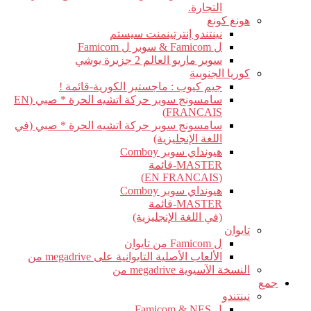
التجارة.
هونغ كونغ
نينتندو إنترتينمنت سيستم
ل Famicom & سوبر ل Famicom
سوبر ماريو العالم 2 جزيرة يوشي
كوريا الجنوبية
جيم كيوب : ماجستير الكورية-قائمة !
سامسونج سوبر حركة اتشيه الحرة * صبي (EN
FRANCAIS)
سامسونج سوبر حركة اتشيه الحرة * صبي (في
اللغة الإنجليزية)
هيونداي سوبر Comboy
MASTER-قائمة
(EN FRANCAIS)
هيونداي سوبر Comboy
MASTER-قائمة
(في اللغة الإنجليزية)
تايوان
ل Famicom من تايوان
الألعاب الأصلية التايوانية على megadrive من
النسخة الآسيوية megadrive من
جمع
نينتندو
ل Famicom & NES