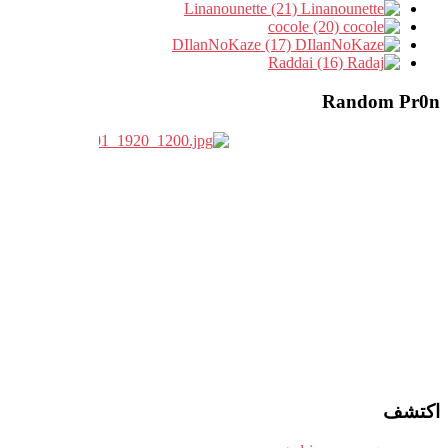
Linanounette (21)
cocole (20)
DIlanNoKaze (17)
Raddai (16)
Random Pr0n
اكتشف