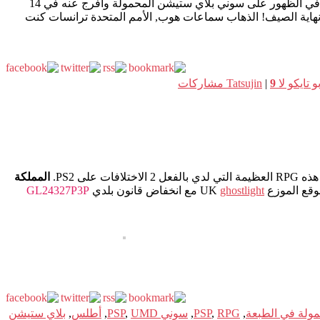
على يده. الدفعة الثالثة من سلسلة في الظهور على سوني بلاي ستيشن المحمولة وأفرج عنه في 14
ي هو أنه وصل بأمان وقبل نهاية الصيف! الذهاب سماعات هوب, الأمم المتحدة ترانسات كنت
9
|
مشاركات
فات على PS2.
المملكة
قع الموزع UK
ghostlight
مع انخفاض قانون بلدي
GL24327P3P
,
RPG
,
PSP
,
سوني PSP
UMD
,
,
أطلس
,
بلاي ستيشن