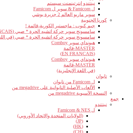
نينتندو إنترتينمنت سيستم
ل Famicom & سوبر ل Famicom
سوبر ماريو العالم 2 جزيرة يوشي
كوريا الجنوبية
جيم كيوب : ماجستير الكورية-قائمة !
سامسونج سوبر حركة اتشيه الحرة * صبي (EN FRANCAIS)
سامسونج سوبر حركة اتشيه الحرة * صبي (في اللغة 
هيونداي سوبر Comboy
MASTER-قائمة
(EN FRANCAIS)
هيونداي سوبر Comboy
MASTER-قائمة
(في اللغة الإنجليزية)
تايوان
ل Famicom من تايوان
الألعاب الأصلية التايوانية على megadrive من
النسخة الآسيوية megadrive من
جمع
نينتندو
ل Famicom & NES
(الولايات المتحدة والاتحاد الأوروبي)
(JP)
(HK)
(CH)