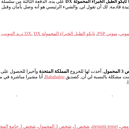
ا
تايكو الطبل الخبراء المحمولة DX
قول أنه سيتم الاحتفاظ به في انتظار 3 قبل أسابيع جيدة قادمة. لك أن تقول لي, والشيء الرئيس
وني
,
سوني PSP
,
تايكو الطبل الخبراء المحمولة DX
DX تريد التبويب بو تايكو لا Tatsujin
,
محمول
, أخذت لها للخروج
المملكة المتحدة
وأخيرا للحصول على هذه RPG العظيمة التي لدي بالفعل 2 الاختلا
ليست مشكلة بالنسبة لي أن, كصديق
Bababaloo
, أنا مشيرا مباشرة في مو
.
امعي
,
megami tensei
,
شخص 3
,
شخص 3 المحمول
,
شخص 3 جامع المحمولة في الطبعة