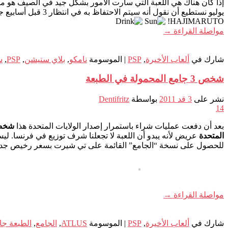
إذا كان هناك هي اللعبة التي سارت الامور بشكل جيد في الصيف هو م
يوليو نستطيع أن ن
HAJIMARUTO!
مواصلة القراءة
→
شارك في
ألعاب الأخيرة
,
PSP
|
الموسومة
نامكو
,
بلاي ستيشن
,
PSP
,
س
شخص 3 جامع المحمولة في الطبعة
نشر على
3 قد 2011
بواسطة
Dentifritz
14
بعد أن دفعت عمليات شراء باستمرار إصدار الولايات المتحدة هذا
شخص 3 ال
المتحدة
عريض لأنه يبدو أن اللعبة لا تجعلنا شرف توزيع في فرنسا. 
للحصول على نسخة “الجامع” القائمة على تي شيرت بسعر رخيص جدا
مواصلة القراءة
→
شارك في
ألعاب الأخيرة
,
PSP
|
الموسومة
ATLUS
,
الجامع
,
الطبعة ج