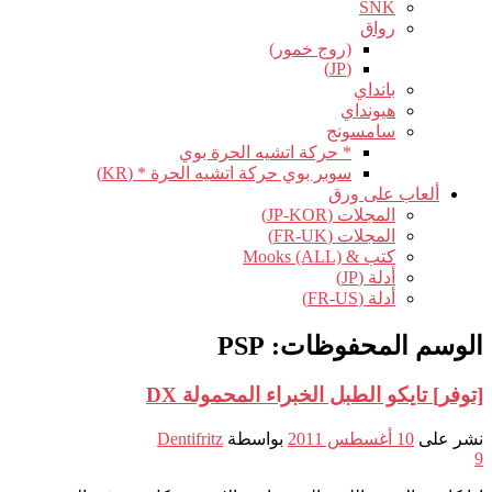
SNK
رواق
(روج خمور)
(JP)
بانداي
هيونداي
سامسونج
* حركة اتشيه الحرة بوي
سوبر بوي حركة اتشيه الحرة * (KR)
ألعاب على ورق
المجلات (JP-KOR)
المجلات (FR-UK)
كتب & Mooks (ALL)
أدلة (JP)
أدلة (FR-US)
الوسم المحفوظات:
PSP
[توفر] تايكو الطبل الخبراء المحمولة DX
نشر على
10 أغسطس 2011
بواسطة
Dentifritz
9