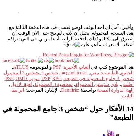
وأخيرا، آمل أن أجد الوقت لوضع نفسي في هذه الدفعة الثالثة مع
هذه النسخة المحمولة, تخيل أن لأنني لم تتح حتى الآن الوقت أن
أتطرق إلى PS2. وكذلك الدفعة الرابعة أيضا. آر بي جي التي تتراكم
أعتقد أنك تعرف ما هو عليه
هذا الموضوع كتب في
ألعاب الأخيرة
,
PSP
والموسومة
ATLUS
,
الجامع
,
الطبعة جامعي
,
megami tensei
,
شخص 3
,
شخص 3 المحمول
,
شخص 3 جامع المحمولة في الطبعة
,
RPG
,
PSP
,
سوني PSP
UMD
,
,
أطلس
,
بلاي ستيشن المحمولة
,
شخصية 3 المحمولة
,
لعبة الأدوار
,
إلهة الدوارة الصحة
بواسطة
Dentifritz
. الإشارة المرجعية
الرابط
الثابت
.
14 الأفكار حول “
شخص 3 جامع المحمولة في
الطبعة
”