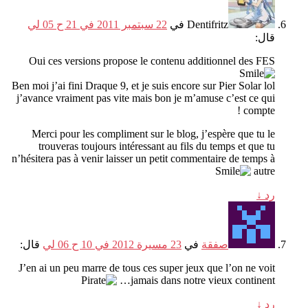
Dentifritz
في
22 سبتمبر 2011 في 21 ح 05 لي
قال:
Oui ces versions propose le contenu additionnel des FES
Ben moi j’ai fini Draque
9,
et je suis encore sur Pier Solar lol
j’avance vraiment pas vite mais bon je m’amuse c’est ce qui
!
compte
Merci pour les compliment sur le blog
,
j’espère que tu le
trouveras toujours intéressant au fils du temps et que tu
n’hésitera pas à venir laisser un petit commentaire de temps à
autre
رد
↓
صفقة
في
23 مسيرة 2012 في 10 ح 06 لي
قال:
J’en ai un peu marre de tous ces super jeux que l’on ne voit
…
jamais dans notre vieux continent
رد
↓