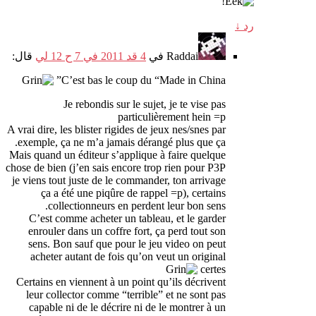
رد
↓
Raddai
في
4 قد 2011 في 7 ح 12 لي
قال:
”
C’est bas le coup du
“
Made in China
Je rebondis sur le sujet
,
je te vise pas
particulièrement hein =p
A vrai dire
,
les blister rigides de jeux nes/snes par
.
exemple
,
ça ne m’a jamais dérangé plus que ça
Mais quand un éditeur s’applique à faire quelque
chose de bien
(
j’en sais encore trop rien pour P3P
je viens tout juste de le commander
,
ton arrivage
ça a été une piqûre de rappel =p
),
certains
.
collectionneurs en perdent leur bon sens
C’est comme acheter un tableau
,
et le garder
enrouler dans un coffre fort
,
ça perd tout son
sens
.
Bon sauf que pour le jeu video on peut
acheter autant de fois qu’on veut un original
certes
Certains en viennent à un point qu’ils décrivent
leur collector comme
“
terrible
”
et ne sont pas
capable ni de le décrire ni de le montrer à un