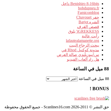
Benishiro 8-16bits داخل
bobdupneu.fr
Famicomblog
حفر Chavouet
الشره Barjot
قصص القرف
iGREKKESS' بلوق
رأيت عالية
lafautealamanette.org
يبحث الزجاج البيت
مدونة كوكتيل Rhod في
س!نيوزيلندي صالة العرض
هل راد ألعاب الفيديو
88 ميل في الساعة
88 ميل في الساعة
BONUS !
حق النشر © 2011-2026 Scanlines16.com - جميع الحقوق محفوظة