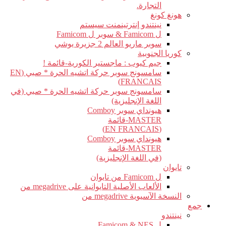
التجارة.
هونغ كونغ
نينتندو إنترتينمنت سيستم
ل Famicom & سوبر ل Famicom
سوبر ماريو العالم 2 جزيرة يوشي
كوريا الجنوبية
جيم كيوب : ماجستير الكورية-قائمة !
سامسونج سوبر حركة اتشيه الحرة * صبي (EN
FRANCAIS)
سامسونج سوبر حركة اتشيه الحرة * صبي (في
اللغة الإنجليزية)
هيونداي سوبر Comboy
MASTER-قائمة
(EN FRANCAIS)
هيونداي سوبر Comboy
MASTER-قائمة
(في اللغة الإنجليزية)
تايوان
ل Famicom من تايوان
الألعاب الأصلية التايوانية على megadrive من
النسخة الآسيوية megadrive من
جمع
نينتندو
ل Famicom & NES