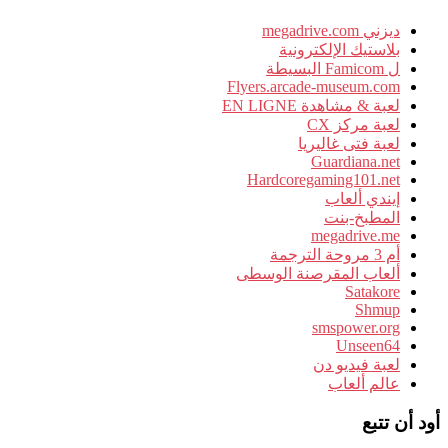
ديزني megadrive.com
بلاستيك الإلكترونية
ل Famicom البسيطة
Flyers.arcade-museum.com
لعبة & مشاهدة EN LIGNE
لعبة مركز CX
لعبة فتى غاليريا
Guardiana.net
Hardcoregaming101.net
إيندي ألعاب
المطبخ-بنت
megadrive.me
أم 3 مروحة الترجمة
ألعاب المقرصنة الوسطى
Satakore
Shmup
smspower.org
Unseen64
لعبة فيديو دن
عالم ألعاب
أود أن تتبع