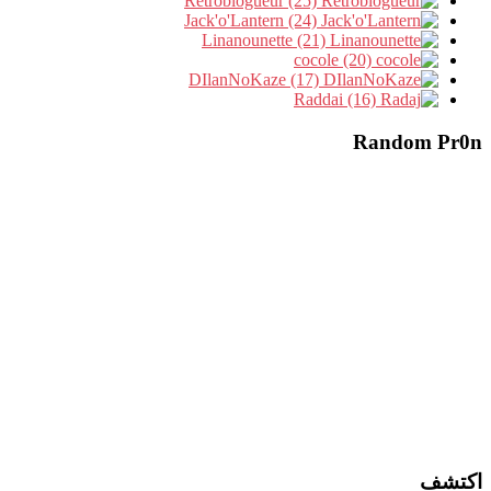
Retroblogueur (25)
Jack'o'Lantern (24)
Linanounette (21)
cocole (20)
DIlanNoKaze (17)
Raddai (16)
Random Pr0n
اكتشف