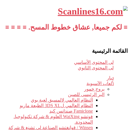
≡ لكم جميعا, عشاق خطوط المسح. ≡ ≡ ≡ ≡
القائمة الرئيسية
تخطي إلى المحتوى الأساسي
تخطي إلى المحتوى الثانوي
أخبار
الألعاب الآسيوية
يروج خمور
البر الرئيسى للصين
النظام العالمي لالمسبق لعبة بوي
النظام العالمي ل3DS XL الطبعة ماريو
Famiclone صندانس كيد
فوتشو WaiXing العلوم & شركة تكنولوجيا.
المحدودة.
Winsen / قوانغتشو الصناعة لى تشنغ & شركة