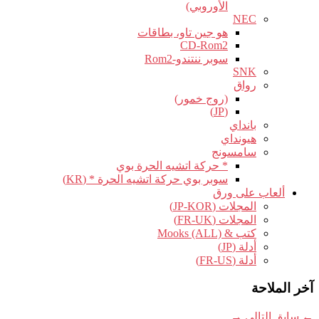
الأوروبي)
NEC
هو جين تاو، بطاقات
CD-Rom2
سوبر ننتندو-Rom2
SNK
رواق
(روج خمور)
(JP)
بانداي
هيونداي
سامسونج
* حركة اتشيه الحرة بوي
سوبر بوي حركة اتشيه الحرة * (KR)
ألعاب على ورق
المجلات (JP-KOR)
المجلات (FR-UK)
كتب & Mooks (ALL)
أدلة (JP)
أدلة (FR-US)
آخر الملاحة
←
سابق
التالي
→