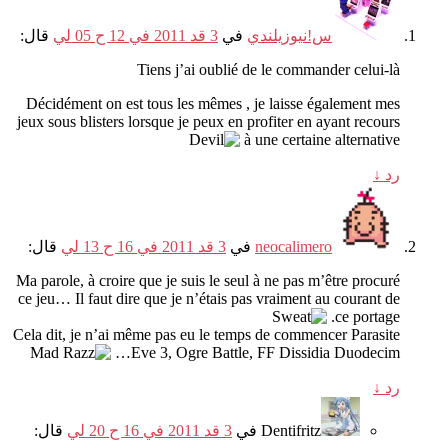
س!نيوزيلندي
في
3 قد 2011 في 12 ح 05 لي
قال:
Tiens j’ai oublié de le commander celui-là
Décidément on est tous les mêmes
,
je laisse également mes
jeux sous blisters lorsque je peux en profiter en ayant recours
à une certaine alternative
رد
↓
neocalimero
في
3 قد 2011 في 16 ح 13 لي
قال:
Ma parole
,
à croire que je suis le seul à ne pas m’être procuré
ce jeu
…
Il faut dire que je n’étais pas vraiment au courant de
.
ce portage
Cela dit
,
je n’ai même pas eu le temps de commencer Parasite
…
Eve
3,
Ogre Battle
,
FF Dissidia Duodecim
رد
↓
Dentifritz
في
3 قد 2011 في 16 ح 20 لي
قال: