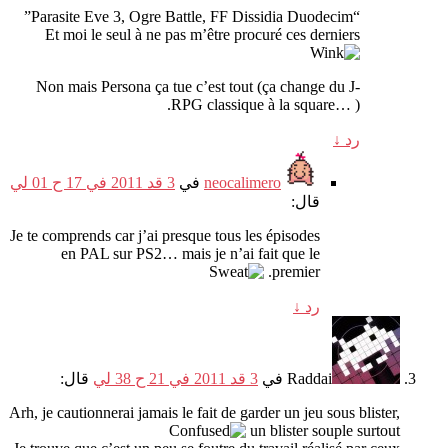
”
Parasite Eve
3,
Ogre Battle
,
FF Dissidia Duodecim
“
Et moi le seul à ne pas m’être procuré ces derniers
Non mais Persona ça tue c’est tout
(
ça change du J-
RPG classique à la square
… ).
رد
↓
neocalimero
في
3 قد 2011 في 17 ح 01 لي
قال:
Je te comprends car j’ai presque tous les épisodes
en PAL sur PS2
…
mais je n’ai fait que le
.
premier
رد
↓
Raddai
في
3 قد 2011 في 21 ح 38 لي
قال:
Arh
,
je cautionnerai jamais le fait de garder un jeu sous blister
,
un blister souple surtout