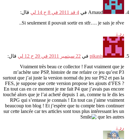
Arnaud
في
4 قد 2011 في 8 ح 14 لي
قال:
.
Si seulement il pouvait sortir en stfr
….
je sais je rêve.
رد
↓
pikasis
في
22 سبتمبر 2011 في 20 ح 12 لي
قال:
Vraiment très beau ce collector
!
Faut vraiment que je
m’achète une PSP
,
histoire de me refaire ce jeu qu’est P3
surtout que j’ai juste la version normal du jeu sur PS2 et pas la
FES
,
je suppose que cette version propose les ajouts d’FES
?
En tout cas en ce moment je me fait P4 que j’avais pas encore
touché alors que je l’ai acheté depuis
1
an
,
comme tu le dis les
RPG qui s’entasse je connais
!
En tout cas j’aime vraiment
beaucoup ton blog
!
Et j’espère que tu compte bien continuer
sur cette lancée car tes articles sont tous plus intéressant les un
que les autres
رد
↓