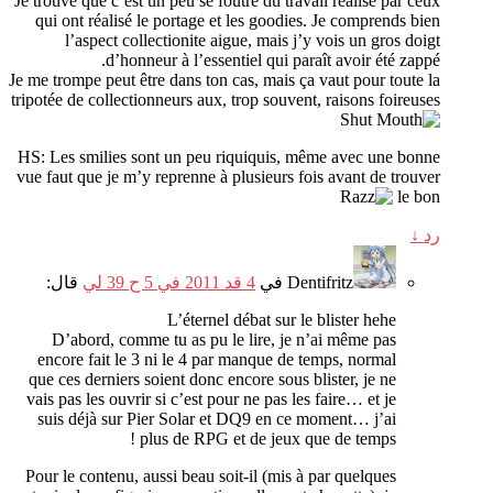
Je trouve que c’est un peu se foutre du travail réalisé par ceux
qui ont réalisé le portage et les goodies
.
Je comprends bien
l’aspect collectionite aigue
,
mais j’y vois un gros doigt
.
d’honneur à l’essentiel qui paraît avoir été zappé
Je me trompe peut être dans ton cas
,
mais ça vaut pour toute la
tripotée de collectionneurs aux
,
trop souvent
,
raisons foireuses
HS
:
Les smilies sont un peu riquiquis
,
même avec une bonne
vue faut que je m’y reprenne à plusieurs fois avant de trouver
le bon
رد
↓
Dentifritz
في
4 قد 2011 في 5 ح 39 لي
قال:
L’éternel débat sur le blister hehe
D’abord
,
comme tu as pu le lire
,
je n’ai même pas
encore fait le
3
ni le
4
par manque de temps
,
normal
que ces derniers soient donc encore sous blister
,
je ne
vais pas les ouvrir si c’est pour ne pas les faire
…
et je
suis déjà sur Pier Solar et DQ9 en ce moment
…
j’ai
!
plus de RPG et de jeux que de temps
Pour le contenu
,
aussi beau soit-il
(
mis à par quelques