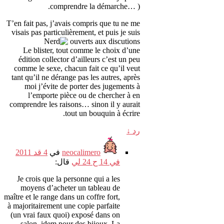
comprendre la démarche
… ).
T’en fait pas
,
j’avais compris que tu ne me
visais pas particulièrement
,
et puis je suis
ouverts aux discutions
Le blister
,
tout comme le choix d’une
édition collector d’ailleurs c’est un peu
comme le sexe
,
chacun fait ce qu’il veut
tant qu’il ne dérange pas les autres
,
après
moi j’évite de porter des jugements à
l’emporte pièce ou de chercher à en
comprendre les raisons
…
sinon il y aurait
.
tout un bouquin à écrire
رد
↓
neocalimero
في
4 قد 2011
في 14 ح 24 لي
قال:
Je crois que la personne qui a les
moyens d’acheter un tableau de
maître et le range dans un coffre fort
,
à majoritairement une copie parfaite
(
un vrai faux quoi
)
exposé dans on
salon
,
idem pour des bijoux
.
La