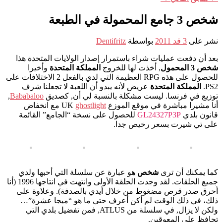
شخص 3 جامع المحمولة في الطبعة
نشر على
3 قد 2011
بواسطة
Dentifritz
بعد أن دفعت عمليات شراء باستمرار إصدار الولايات المتحدة هذا
شخص 3 المحمول
, أخذت لها للخروج
المملكة المتحدة
وأخيرا
للحصول على هذه RPG العظيمة التي لدي بالفعل 2 الاختلافات على
PS2.
المملكة المتحدة
عريض لأنه يبدو أن اللعبة لا تجعلنا شرف
توزيع في فرنسا. ليست مشكلة بالنسبة لي أن, كصديق
Bababaloo
,
أنا مشيرا مباشرة في موقع الموزع UK
ghostlight
مع انخفاض
قانون بلدي
GL24327P3P
للحصول على نسخة “الجامع” القائمة
على تي شيرت بسعر رخيص جدا.
كما يمكنك أن ترى
شخص
هو عبارة عن سلسلة التي أحبها ولدي
جميع الحلقات. لقد وجدت الحلقة الأولى وانتهت في انتاجها 1996 (أنا
أحرق صدر قرص مضغوط من خلال أيدي بالصدفة). وعلاوة على
ذلك، في ذلك الوقت لم أكن أعرف حتى ما هو “ميجا عشرة”…
ولكن لا يزال, في سلسلة من ATLUS, فمن تفضيل بلدي التي
تحافظ على المعوقين.