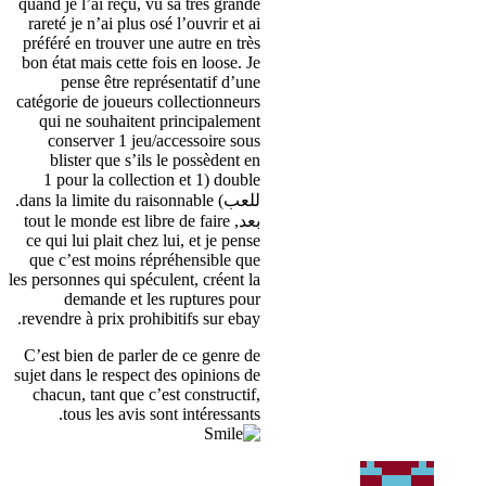
quand je l’ai reçu
,
vu sa très grande
rareté je n’ai plus osé l’ouvrir et ai
préféré en trouver une autre en très
bon état mais cette fois en loose
.
Je
pense être représentatif d’une
catégorie de joueurs collectionneurs
qui ne souhaitent principalement
conserver
1
jeu/accessoire sous
blister que s’ils le possèdent en
pour la collection et
1
(1
double
للعب)
dans la limite du raisonnable
.
بعد,
tout le monde est libre de faire
ce qui lui plait chez lui
,
et je pense
que c’est moins répréhensible que
les personnes qui spéculent
,
créent la
demande et les ruptures pour
.
revendre à prix prohibitifs sur ebay
C’est bien de parler de ce genre de
sujet dans le respect des opinions de
chacun
,
tant que c’est constructif
,
.
tous les avis sont intéressants