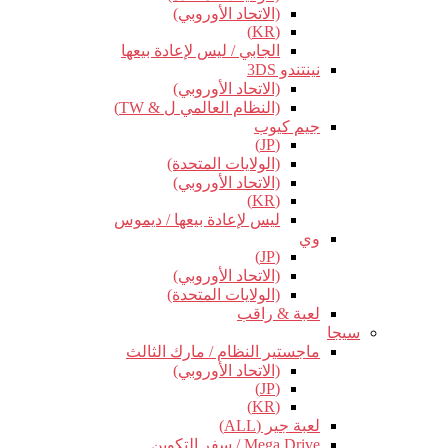
(الاتحاد الأوروبي)
(KR)
الجابي / ليس لإعادة بيعها
نينتندو 3DS
(الاتحاد الأوروبي)
(النظام العالمي ل & TW)
جيم كيوب
(JP)
(الولايات المتحدة)
(الاتحاد الأوروبي)
(KR)
ليس لإعادة بيعها / ديموس
وي
(JP)
(الاتحاد الأوروبي)
(الولايات المتحدة)
لعبة & راقب
سيجا
ماجستير النظام / مارك الثالث
(الاتحاد الأوروبي)
(JP)
(KR)
لعبة جير (ALL)
Mega Drive / سفر التكوين