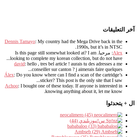
آخر التعليقات
Dennis Tamayo
:
My country had the Mega Drive back in the
.
1990s
,
but it’s in NTSC
Alex
: مرحبا.
I am
?
Is this page still somewhat looked at
.
looking to complete my korean collection
,
but do not have..
david
:
hello
,
tres bel article
!
aurais tu des adresses a me
.
conseiller sur canton
?
j aimerais faire quelques..
Álex
: Do you know where can I find a scan of the cartridge’s
sticker? This post is the only site that I saw...
Achoo
: I bought one of these today. If anyone is interested in
knowing anything about it, let me know.
ال + يتحدثوا
neocalimero (45)
س!نيوزيلندي (44)
bababaloo (33)
Ambseb (29)