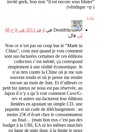
invité geek
,
bon non
“
il est encore sous blister
”
(
véridique =p
)
رد
↓
Dentifritz
في
4 قد 2011 في 8 ح 08
لي
قال:
Non ce n’est pas un coup bas le
“
Made in
China
”,
crois moi quand je vois comment
sont sur-facturées certaines de ces éditions
collectors c’est mérité
,
ça correspond
simplement à une réalité économique
.
Je
n’ai rien contre la Chine où je me suis
souvent rendu et où je pense me rendre
encore au mois de Juin
.
Et d’ailleurs ce
petit biz juteux ne nous est pas réservée
,
au
Japon il n’y a qu’à voir comment Cave/G-
rev et autres sur-facturent leur éditions
limitées en ajoutant un simple CD
,
une
jaquette et un code de téléchargement
:
au
moins 25€ d’écart chez le consommateur
au final
… (
mais bon eux c’est pas des
budget à la UBI
,
EA ni les mêmes marchés
en ligne de mire donc à la limite je peux