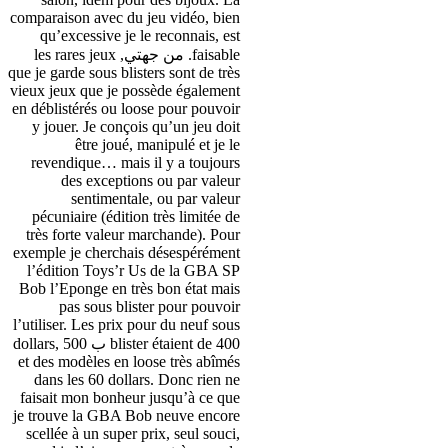
comparaison avec du jeu vidéo
,
bien
qu’excessive je le reconnais
,
est
faisable
. من جهتي,
les rares jeux
que je garde sous blisters sont de très
vieux jeux que je possède également
en déblistérés ou loose pour pouvoir
y jouer
.
Je conçois qu’un jeu doit
être joué
,
manipulé et je le
revendique
…
mais il y a toujours
des exceptions ou par valeur
sentimentale
,
ou par valeur
pécuniaire
(
édition très limitée de
très forte valeur marchande
).
Pour
exemple je cherchais désespérément
l’édition Toys’r Us de la GBA SP
Bob l’Eponge en très bon état mais
pas sous blister pour pouvoir
l’utiliser
.
Les prix pour du neuf sous
400 ب 500
blister étaient de
,
dollars
et des modèles en loose très abîmés
dans les
60
dollars
.
Donc rien ne
faisait mon bonheur jusqu’à ce que
je trouve la GBA Bob neuve encore
scellée à un super prix
,
seul souci
,