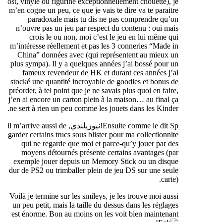
ost
,
vinyle ou figurine exceptionnellement chouette
),
je
m’en cogne un peu
,
ce que je vais te dire va te paraitre
paradoxale mais tu dis ne pas comprendre qu’on
n’ouvre pas un jeu par respect du contenu
:
oui mais
crois le ou non
,
moi c’est le jeu en lui même qui
m’intéresse réellement et pas les
3
conneries
“
Made in
China
”
données avec
(
qui représentent au mieux un
plus sympa
).
Il y a quelques années j’ai bossé pour un
fameux revendeur de HK et durant ces années j’ai
stocké une quantité incroyable de goodies et bonus de
préorder
,
à tel point que je ne savais plus quoi en faire
,
j’en ai encore un carton plein à la maison
…
au final ça
.
ne sert à rien un peu comme les jouets dans les Kinder
Ensuite comme le dit Sp
!نيوزيلندي,
il m’arrive aussi de
garder certains trucs sous blister pour ma collectionnite
qui ne regarde que moi et parce-qu’y jouer par des
moyens détournés présente certains avantages
(
par
exemple jouer depuis un Memory Stick ou un disque
dur de PS2 ou trimballer plein de jeu DS sur une seule
carte
).
Voilà je termine sur les smileys
,
je les trouve moi aussi
un peu petit
,
mais la taille du dessus dans les réglages
est énorme
.
Bon au moins on les voit bien maintenant