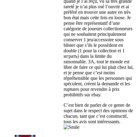
quand je l’ai reçu
,
vu sa très grande
rareté je n’ai plus osé l’ouvrir et ai
préféré en trouver une autre en très
bon état mais cette fois en loose
.
Je
pense être représentatif d’une
catégorie de joueurs collectionneurs
qui ne souhaitent principalement
conserver
1
jeu/accessoire sous
blister que s’ils le possèdent en
double
(1
pour la collection et
1
играть)
dans la limite du
raisonnable
. ЗА,
tout le monde est
libre de faire ce qui lui plait chez lui
,
et je pense que c’est moins
répréhensible que les personnes qui
spéculent
,
créent la demande et les
ruptures pour revendre à prix
prohibitifs sur ebay
.
C’est bien de parler de ce genre de
sujet dans le respect des opinions de
chacun
,
tant que c’est constructif
,
tous les avis sont intéressants
.