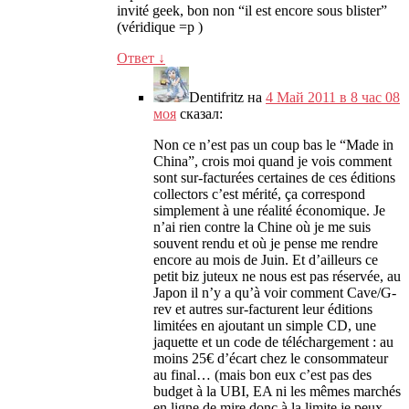
invité geek
,
bon non
“
il est encore sous blister
”
(
véridique =p
)
Ответ
↓
Dentifritz
на
4 Май 2011 в 8 час 08
моя
сказал:
Non ce n’est pas un coup bas le
“
Made in
China
”,
crois moi quand je vois comment
sont sur-facturées certaines de ces éditions
collectors c’est mérité
,
ça correspond
simplement à une réalité économique
.
Je
n’ai rien contre la Chine où je me suis
souvent rendu et où je pense me rendre
encore au mois de Juin
.
Et d’ailleurs ce
petit biz juteux ne nous est pas réservée
,
au
Japon il n’y a qu’à voir comment Cave/G-
rev et autres sur-facturent leur éditions
limitées en ajoutant un simple CD
,
une
jaquette et un code de téléchargement
:
au
moins 25€ d’écart chez le consommateur
au final
… (
mais bon eux c’est pas des
budget à la UBI
,
EA ni les mêmes marchés
en ligne de mire donc à la limite je peux