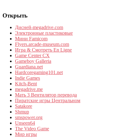
Открыть
Дисней-megadrive.com
Электронные пластиковые
Мини Famicom
Flyers.arcade-museum.com
Игра & Смотреть En Ligne
Game Center CX
Gameboy Galleria
Guardiana.net
Hardcoregaming101.net
Indie Games
Kitch-Bent
megadrive.me
Мать 3 Вентилятор перевода
Пиратские игры Центральном
Satakore
Shmup
smspower.org
Unseen64
The Video Game
Мир игры