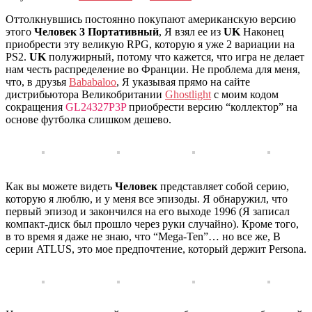
Оттолкнувшись постоянно покупают американскую версию
этого
Человек 3 Портативный
, Я взял ее из
UK
Наконец
приобрести эту великую RPG, которую я уже 2 вариации на
PS2.
UK
полужирный, потому что кажется, что игра не делает
нам честь распределение во Франции. Не проблема для меня,
что, в друзья
Bababaloo
, Я указывая прямо на сайте
дистрибьютора Великобритании
Ghostlight
с моим кодом
сокращения
GL24327P3P
приобрести версию “коллектор” на
основе футболка слишком дешево.
Как вы можете видеть
Человек
представляет собой серию,
которую я люблю, и у меня все эпизоды. Я обнаружил, что
первый эпизод и закончился на его выходе 1996 (Я записал
компакт-диск был прошло через руки случайно). Кроме того,
в то время я даже не знаю, что “Mega-Ten”… но все же, В
серии ATLUS, это мое предпочтение, который держит Persona.