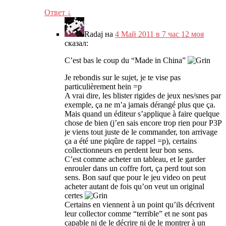
Ответ
↓
Radaj
на
4 Май 2011 в 7 час 12 моя
сказал:
C’est bas le coup du
“
Made in China
”
Je rebondis sur le sujet
,
je te vise pas
particulièrement hein =p
A vrai dire
,
les blister rigides de jeux nes/snes par
exemple
,
ça ne m’a jamais dérangé plus que ça
.
Mais quand un éditeur s’applique à faire quelque
chose de bien
(
j’en sais encore trop rien pour P3P
je viens tout juste de le commander
,
ton arrivage
ça a été une piqûre de rappel =p
),
certains
collectionneurs en perdent leur bon sens
.
C’est comme acheter un tableau
,
et le garder
enrouler dans un coffre fort
,
ça perd tout son
sens
.
Bon sauf que pour le jeu video on peut
acheter autant de fois qu’on veut un original
certes
Certains en viennent à un point qu’ils décrivent
leur collector comme
“
terrible
”
et ne sont pas
capable ni de le décrire ni de le montrer à un