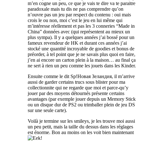
m’en cogne un peu
,
ce que je vais te dire va te paraitre
paradoxale mais tu dis ne pas comprendre qu’on
n’ouvre pas un jeu par respect du contenu
:
oui mais
crois le ou non
,
moi c’est le jeu en lui même qui
m’intéresse réellement et pas les
3
conneries
“
Made in
China
”
données avec
(
qui représentent au mieux un
plus sympa
).
Il y a quelques années j’ai bossé pour un
fameux revendeur de HK et durant ces années j’ai
stocké une quantité incroyable de goodies et bonus de
préorder
,
à tel point que je ne savais plus quoi en faire
,
j’en ai encore un carton plein à la maison
…
au final ça
ne sert à rien un peu comme les jouets dans les Kinder
.
Ensuite comme le dit Sp
!Новая Зеландия,
il m’arrive
aussi de garder certains trucs sous blister pour ma
collectionnite qui ne regarde que moi et parce-qu’y
jouer par des moyens détournés présente certains
avantages
(
par exemple jouer depuis un Memory Stick
ou un disque dur de PS2 ou trimballer plein de jeu DS
sur une seule carte
).
Voilà je termine sur les smileys
,
je les trouve moi aussi
un peu petit
,
mais la taille du dessus dans les réglages
est énorme
.
Bon au moins on les voit bien maintenant