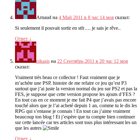
Arnaud
на
4 Май 2011 в 8 час 14 моя
сказал:
Si seulement il pouvait sortir en stfr
….
je sais je rêve.
.
Ответ
↓
pikasis
на
22 Сентябрь 2011 в 20 час 12 моя
сказал:
Vraiment très beau ce collector
!
Faut vraiment que je
m’achète une PSP
,
histoire de me refaire ce jeu qu’est P3
surtout que j’ai juste la version normal du jeu sur PS2 et pas la
FES
,
je suppose que cette version propose les ajouts d’FES
?
En tout cas en ce moment je me fait P4 que j’avais pas encore
touché alors que je l’ai acheté depuis
1
an
,
comme tu le dis les
RPG qui s’entasse je connais
!
En tout cas j’aime vraiment
beaucoup ton blog
!
Et j’espère que tu compte bien continuer
sur cette lancée car tes articles sont tous plus intéressant les un
que les autres
Ответ
↓