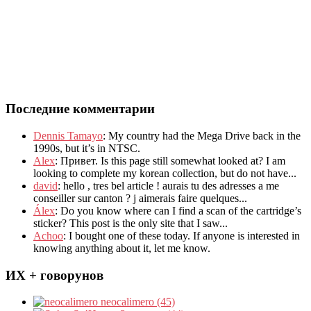
Последние комментарии
Dennis Tamayo
:
My country had the Mega Drive back in the
1990s
,
but it’s in NTSC
.
Alex
: Привет.
Is this page still somewhat looked at
?
I am
looking to complete my korean collection
,
but do not have..
.
david
:
hello
,
tres bel article
!
aurais tu des adresses a me
conseiller sur canton
?
j aimerais faire quelques..
.
Álex
: Do you know where can I find a scan of the cartridge’s
sticker? This post is the only site that I saw...
Achoo
: I bought one of these today. If anyone is interested in
knowing anything about it, let me know.
ИХ + говорунов
neocalimero (45)