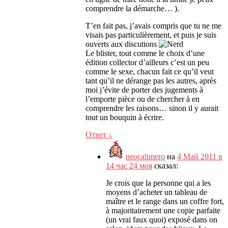
comprendre la démarche
… ).
T’en fait pas
,
j’avais compris que tu ne me
visais pas particulièrement
,
et puis je suis
ouverts aux discutions
Le blister
,
tout comme le choix d’une
édition collector d’ailleurs c’est un peu
comme le sexe
,
chacun fait ce qu’il veut
tant qu’il ne dérange pas les autres
,
après
moi j’évite de porter des jugements à
l’emporte pièce ou de chercher à en
comprendre les raisons
…
sinon il y aurait
tout un bouquin à écrire
.
Ответ
↓
neocalimero
на
4 Май 2011 в
14 час 24 моя
сказал:
Je crois que la personne qui a les
moyens d’acheter un tableau de
maître et le range dans un coffre fort
,
à majoritairement une copie parfaite
(
un vrai faux quoi
)
exposé dans on