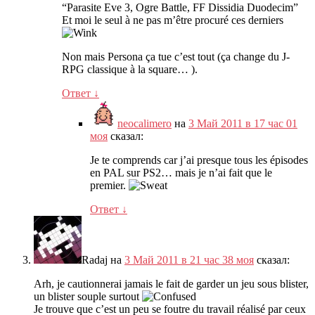
“
Parasite Eve
3,
Ogre Battle
,
FF Dissidia Duodecim
”
Et moi le seul à ne pas m’être procuré ces derniers
Non mais Persona ça tue c’est tout
(
ça change du J-
RPG classique à la square
… ).
Ответ
↓
neocalimero
на
3 Май 2011 в 17 час 01
моя
сказал:
Je te comprends car j’ai presque tous les épisodes
en PAL sur PS2
…
mais je n’ai fait que le
premier
.
Ответ
↓
Radaj
на
3 Май 2011 в 21 час 38 моя
сказал:
Arh
,
je cautionnerai jamais le fait de garder un jeu sous blister
,
un blister souple surtout
Je trouve que c’est un peu se foutre du travail réalisé par ceux