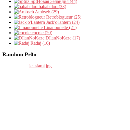
Sp!Новая Зеландия (44)
bababaloo (33)
Ambseb (29)
Retroblogueur (25)
Jack'o'lantern (24)
Linanounette (21)
cocole (20)
DIlanNoKaze (17)
Radaj (16)
Random Pr0n