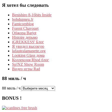
Я хотел бы следовать
Benishiro 8-16bits Inside
bobdupneu.fr
Famicomblog
Forent Chavouet
Обжора Barjot
Histoire дерьмо
iGREKKESS' Блог
Я увидел высокую
lafautealamanette.org
Looking Glass дома
Коллекция Rhod блог
Sp!NZ Show Room
Видео игры Rad
88 миль / ч
88 миль / ч
BONUS !