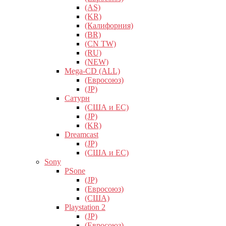
(AS)
(KR)
(Калифорния)
(BR)
(CN TW)
(RU)
(NEW)
Mega-CD (ALL)
(Евросоюз)
(JP)
Сатурн
(США и ЕС)
(JP)
(KR)
Dreamcast
(JP)
(США и ЕС)
Sony
PSone
(JP)
(Евросоюз)
(США)
Playstation 2
(JP)
(Евросоюз)