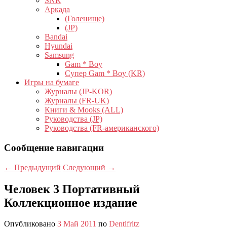
SNK
Аркада
(Голенище)
(JP)
Bandai
Hyundai
Samsung
Gam * Boy
Супер Gam * Boy (KR)
Игры на бумаге
Журналы (JP-KOR)
Журналы (FR-UK)
Книги & Mooks (ALL)
Руководства (JP)
Руководства (FR-американского)
Сообщение навигации
←
Предыдущий
Следующий
→
Человек 3 Портативный
Коллекционное издание
Опубликовано
3 Май 2011
по
Dentifritz