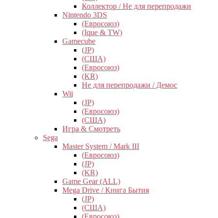
Коллектор / Не для перепродажи
Nintendo 3DS
(Евросоюз)
(Ique & TW)
Gamecube
(JP)
(США)
(Евросоюз)
(KR)
Не для перепродажи / Демос
Wii
(JP)
(Евросоюз)
(США)
Игра & Смотреть
Sega
Master System / Mark III
(Евросоюз)
(JP)
(KR)
Game Gear (ALL)
Mega Drive / Книга Бытия
(JP)
(США)
(Евросоюз)