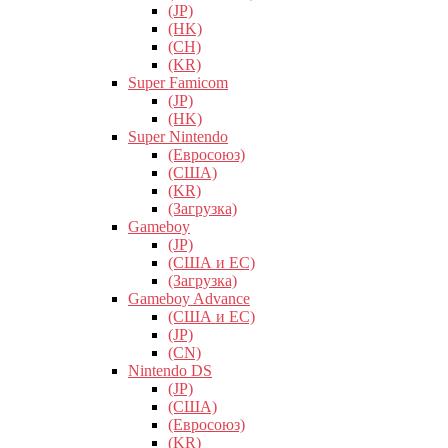
(JP)
(HK)
(CH)
(KR)
Super Famicom
(JP)
(HK)
Super Nintendo
(Евросоюз)
(США)
(KR)
(Загрузка)
Gameboy
(JP)
(США и ЕС)
(Загрузка)
Gameboy Advance
(США и ЕС)
(JP)
(CN)
Nintendo DS
(JP)
(США)
(Евросоюз)
(KR)