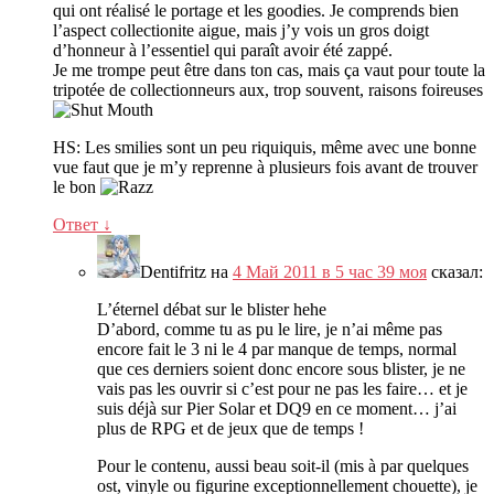
qui ont réalisé le portage et les goodies
.
Je comprends bien
l’aspect collectionite aigue
,
mais j’y vois un gros doigt
d’honneur à l’essentiel qui paraît avoir été zappé
.
Je me trompe peut être dans ton cas
,
mais ça vaut pour toute la
tripotée de collectionneurs aux
,
trop souvent
,
raisons foireuses
HS
:
Les smilies sont un peu riquiquis
,
même avec une bonne
vue faut que je m’y reprenne à plusieurs fois avant de trouver
le bon
Ответ
↓
Dentifritz
на
4 Май 2011 в 5 час 39 моя
сказал:
L’éternel débat sur le blister hehe
D’abord
,
comme tu as pu le lire
,
je n’ai même pas
encore fait le
3
ni le
4
par manque de temps
,
normal
que ces derniers soient donc encore sous blister
,
je ne
vais pas les ouvrir si c’est pour ne pas les faire
…
et je
suis déjà sur Pier Solar et DQ9 en ce moment
…
j’ai
plus de RPG et de jeux que de temps
!
Pour le contenu
,
aussi beau soit-il
(
mis à par quelques
ost
,
vinyle ou figurine exceptionnellement chouette
),
je