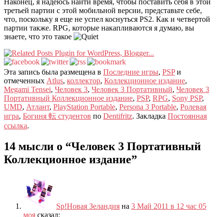
Наконец, я надеюсь найти время, чтобы поставить себя в этой
третьей партии с этой мобильной версии, представьте себе,
что, поскольку я еще не успел коснуться PS2. Как и четвертой
партии также. RPG, которые накапливаются я думаю, вы
знаете, что это такое
Эта запись была размещена в
Последние игры
,
PSP
и
отмеченных
Atlus
,
коллектор
,
Коллекционное издание
,
Megami Tensei
,
Человек 3
,
Человек 3 Портативный
,
Человек 3
Портативный Коллекционное издание
,
PSP
,
RPG
,
Sony PSP
,
UMD
,
Атлант
,
PlayStation Portable
,
Persona 3 Portable
,
Ролевая
игра
,
Богиня 転 студентов
по
Dentifritz
. Закладка
Постоянная
ссылка
.
14 мысли о “
Человек 3 Портативный
Коллекционное издание
”
Sp!Новая Зеландия
на
3 Май 2011 в 12 час 05
моя
сказал: