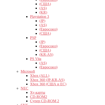
(США)
(AS)
(KR)
Playstation 3
(JP)
(AS)
(Евросоюз)
(США)
PSP
(JP)
(Евросоюз)
(США)
(KR-AS)
PS Vita
(AS)
(Евросоюз)
Microsoft
Xbox (ALL)
Xbox 360 (JP-KR-AS)
Xbox 360 (США и ЕС)
NEC
Ху-карты
CD-ROM2
Супер CD-ROM 2