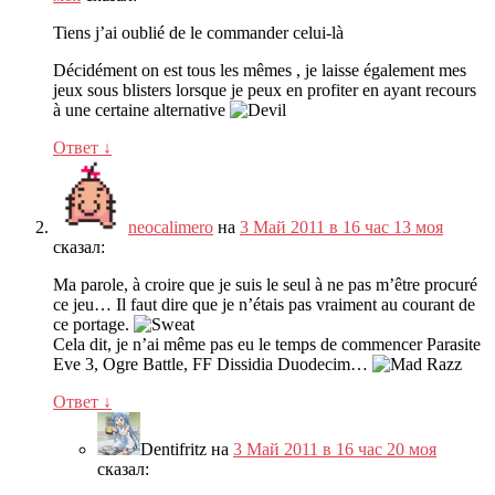
Tiens j’ai oublié de le commander celui-là
Décidément on est tous les mêmes
,
je laisse également mes
jeux sous blisters lorsque je peux en profiter en ayant recours
à une certaine alternative
Ответ
↓
neocalimero
на
3 Май 2011 в 16 час 13 моя
сказал:
Ma parole
,
à croire que je suis le seul à ne pas m’être procuré
ce jeu
…
Il faut dire que je n’étais pas vraiment au courant de
ce portage
.
Cela dit
,
je n’ai même pas eu le temps de commencer Parasite
Eve
3,
Ogre Battle
,
FF Dissidia Duodecim
…
Ответ
↓
Dentifritz
на
3 Май 2011 в 16 час 20 моя
сказал: