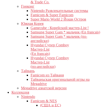
& Trade Co.
Гонконг
Nintendo Развлекательные системы
Famicom & Super Famicom
Super Mario World 2 Йоши Остров
Южная Корея
Gamecube : Корейский мастер-List !
Samsung Super Gam * мальчик (En français)
Samsung Super Gam * мальчик (по-
английски)
Hyundai Супер Comboy
Мастер-List
(En français)
Hyundai Супер Comboy
Мастер-List
(по-английски)
Тайвань
Famicom из Тайваня
Тайваньская оригинальной игры на
Megadrive
Megadrive азиатской версии
Коллекция
Nintendo
Famicom & NES
(США и ЕС)