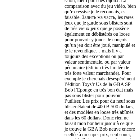
salon
,
idem pour des bijoux
.
La
comparaison avec du jeu vidéo
,
bien
qu’excessive je le reconnais
,
est
faisable
. Залить ма часть,
les rares
jeux que je garde sous blisters sont
de très vieux jeux que je possède
également en déblistérés ou loose
pour pouvoir y jouer
.
Je conçois
qu’un jeu doit être joué
,
manipulé et
je le revendique
…
mais il y a
toujours des exceptions ou par
valeur sentimentale
,
ou par valeur
pécuniaire
(
édition très limitée de
très forte valeur marchande
).
Pour
exemple je cherchais désespérément
l’édition Toys’r Us de la GBA SP
Bob l’Eponge en très bon état mais
pas sous blister pour pouvoir
l’utiliser
.
Les prix pour du neuf sous
blister étaient de
400 В 500
dollars
,
et des modèles en loose très abîmés
dans les
60
dollars
.
Donc rien ne
faisait mon bonheur jusqu’à ce que
je trouve la GBA Bob neuve encore
scellée à un super prix
,
seul souci
,