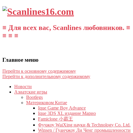
≡ Для всех вас, Scanlines любовников. ≡
≡ ≡ ≡
Главное меню
Перейти к основному содержимому
Перейти к дополнительному содержимому
Новости
Азиатские игры
Bootlegs
Материковом Китае
Ique Game Boy Advance
Ique 3DS XL издание Марио
Famiclone 小霸王
Фучжоу WaiXing науки & Technology Co. Ltd.
Winsen / Гуанчжоу Ли Ченг промышленности