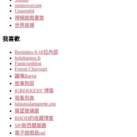
smspower.org
Unseen64
視頻遊戲書齋
世界商場
我喜歡
Benishiro 8-16位內部
bobdupneu.fr
Famicomblog
Forent Chavouet
饞嘴Barjot
故事狗屎
iGREKKESS' 博客
我看到高
lafautealamanette.org
展望玻璃屋
RHOD的收藏博客
SP!新西蘭展廳
電子遊戲是rad