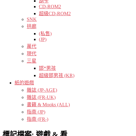
胡卡
CD-ROM2
超級CD-ROM2
SNK
拱廊
(私售)
(JP)
萬代
現代
三星
邯*男孩
超級邯男孩 (KR)
紙的遊戲
雜誌 (JP-AGE)
雜誌 (FR-UK)
書籍 & Mooks (ALL)
指南 (JP)
指南 (FR-)
標記檔案:
遊戲 & 看