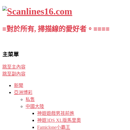
≡對於所有, 掃描線的愛好者。≡≡≡≡
主菜單
跳至主內容
跳至副內容
新聞
亞洲博彩
私售
中國大陸
神遊遊戲男孩前進
神遊3DS XL版馬里奧
Famiclone小霸王