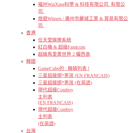
福州WaiXing科學 & 科技有限公司. 有限公
司.
旅遊Winsen / 廣州市麗城工業 & 貿易有限公
司.
香港
任天堂娛樂系統
紅白機 & 超級Famicom
超級馬里奧世界 2 耀西島
韓國
GameCube的 : 韓碩列表 !
三星超級邯*男孩 (EN FRANCAIS)
三星超級邯*男孩 (在英語)
現代超級Comboy
主列表
(EN FRANCAIS)
現代超級Comboy
主列表
(在英語)
台灣