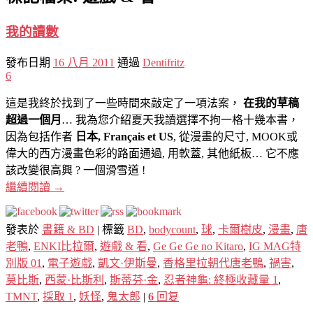
我的讀數
發布日期
16 八月 2011
通過
Dentifritz
6
這是我終於找到了一些時間來敲定了一項法案，
在我的草稿
超過一個月
… 我為您介紹夏天我讀選擇不拘一格十幾本書，
因為包括作者
日本, Français et US
, 從漫畫的尺寸, MOOK或
偉大的西方漫畫色彩的路面通過, 用軟蓋, 其他紙板… 它不應
該改變很高興 ? 一個滑雪道 !
繼續閱讀
→
發表於
書籍 & BD
|
標籤
BD
,
bodycount
,
球
,
卡爾樹皮
,
漫畫
,
唐
老鴨
,
ENKI比拉爾
,
遊戲 & 看
,
Ge Ge Ge no Kitaro
,
IG MAG特
別版 01
,
電子遊戲
,
凱文·伊斯曼
,
香格里拉朝代唐老鴨
,
禍害
,
莫比斯
,
西蒙·比斯利
,
斯蒂芬·金
,
忍者神龜: 終極收藏量 1
,
TMNT
,
採取 1
,
妖怪
,
鬼太郎
|
6
回复