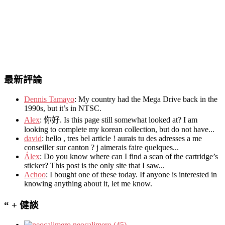
最新評論
Dennis Tamayo
:
My country had the Mega Drive back in the
1990s
,
but it’s in NTSC
.
Alex
: 你好.
Is this page still somewhat looked at
?
I am
looking to complete my korean collection
,
but do not have..
.
david
:
hello
,
tres bel article
!
aurais tu des adresses a me
conseiller sur canton
?
j aimerais faire quelques..
.
Álex
: Do you know where can I find a scan of the cartridge’s
sticker? This post is the only site that I saw...
Achoo
: I bought one of these today. If anyone is interested in
knowing anything about it, let me know.
“ + 健談
neocalimero (45)