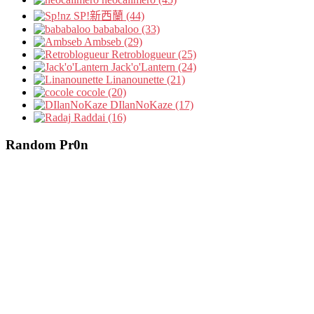
SP!新西蘭 (44)
bababaloo (33)
Ambseb (29)
Retroblogueur (25)
Jack'o'Lantern (24)
Linanounette (21)
cocole (20)
DIlanNoKaze (17)
Raddai (16)
Random Pr0n