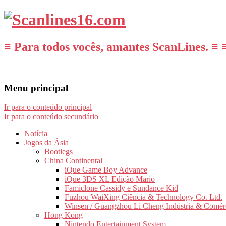
≡ Para todos vocês, amantes ScanLines. ≡ 
Menu principal
Ir para o conteúdo principal
Ir para o conteúdo secundário
Notícia
Jogos da Ásia
Bootlegs
China Continental
iQue Game Boy Advance
iQue 3DS XL Edição Mario
Famiclone Cassidy e Sundance Kid
Fuzhou WaiXing Ciência & Technology Co. Ltd.
Winsen / Guangzhou Li Cheng Indústria & Comér
Hong Kong
Nintendo Entertainment System