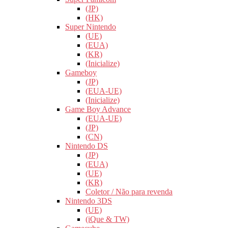
(JP)
(HK)
Super Nintendo
(UE)
(EUA)
(KR)
(Inicialize)
Gameboy
(JP)
(EUA-UE)
(Inicialize)
Game Boy Advance
(EUA-UE)
(JP)
(CN)
Nintendo DS
(JP)
(EUA)
(UE)
(KR)
Coletor / Não para revenda
Nintendo 3DS
(UE)
(iQue & TW)