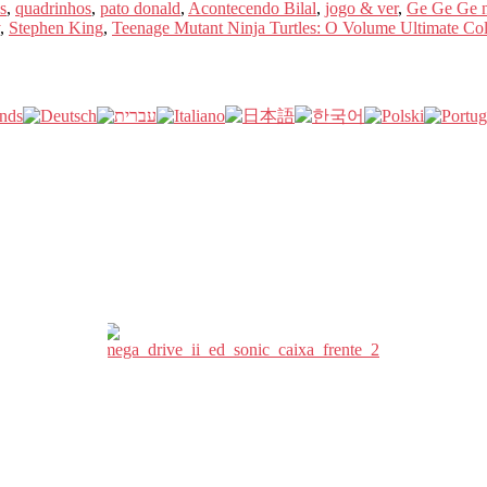
s
,
quadrinhos
,
pato donald
,
Acontecendo Bilal
,
jogo & ver
,
Ge Ge Ge n
,
Stephen King
,
Teenage Mutant Ninja Turtles: O Volume Ultimate Col