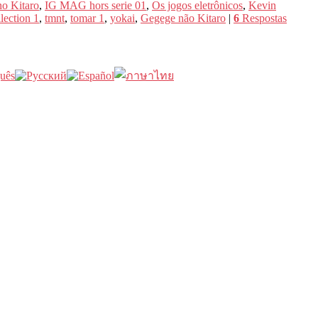
o Kitaro
,
IG MAG hors serie 01
,
Os jogos eletrônicos
,
Kevin
lection 1
,
tmnt
,
tomar 1
,
yokai
,
Gegege não Kitaro
|
6
Respostas