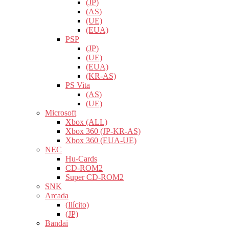
(JP)
(AS)
(UE)
(EUA)
PSP
(JP)
(UE)
(EUA)
(KR-AS)
PS Vita
(AS)
(UE)
Microsoft
Xbox (ALL)
Xbox 360 (JP-KR-AS)
Xbox 360 (EUA-UE)
NEC
Hu-Cards
CD-ROM2
Super CD-ROM2
SNK
Arcada
(Ilícito)
(JP)
Bandai