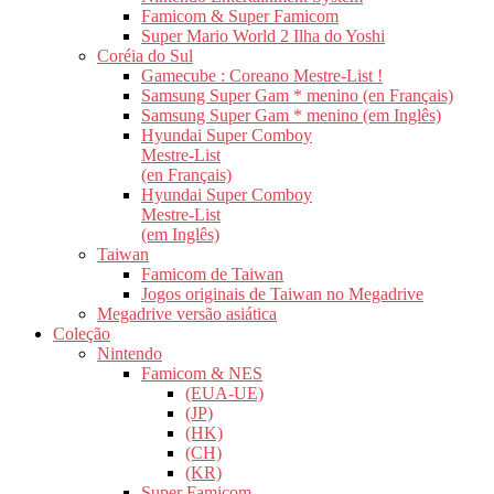
Famicom & Super Famicom
Super Mario World 2 Ilha do Yoshi
Coréia do Sul
Gamecube : Coreano Mestre-List !
Samsung Super Gam * menino (en Français)
Samsung Super Gam * menino (em Inglês)
Hyundai Super Comboy
Mestre-List
(en Français)
Hyundai Super Comboy
Mestre-List
(em Inglês)
Taiwan
Famicom de Taiwan
Jogos originais de Taiwan no Megadrive
Megadrive versão asiática
Coleção
Nintendo
Famicom & NES
(EUA-UE)
(JP)
(HK)
(CH)
(KR)
Super Famicom