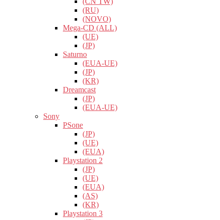
(CN TW)
(RU)
(NOVO)
Mega-CD (ALL)
(UE)
(JP)
Saturno
(EUA-UE)
(JP)
(KR)
Dreamcast
(JP)
(EUA-UE)
Sony
PSone
(JP)
(UE)
(EUA)
Playstation 2
(JP)
(UE)
(EUA)
(AS)
(KR)
Playstation 3