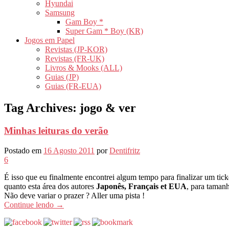
Hyundai
Samsung
Gam Boy *
Super Gam * Boy (KR)
Jogos em Papel
Revistas (JP-KOR)
Revistas (FR-UK)
Livros & Mooks (ALL)
Guias (JP)
Guias (FR-EUA)
Tag Archives:
jogo & ver
Minhas leituras do verão
Postado em
16 Agosto 2011
por
Dentifritz
6
É isso que eu finalmente encontrei algum tempo para finalizar um tic
quanto esta área dos autores
Japonês, Français et EUA
, para taman
Não deve variar o prazer ? Aller uma pista !
Continue lendo
→