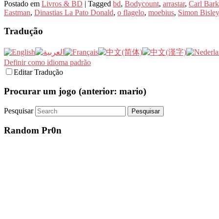
Postado em
Livros & BD
|
Tagged
bd
,
Bodycount
,
arrastar
,
Carl Bark
Eastman
,
Dinastias La Pato Donald
,
o flagelo
,
moebius
,
Simon Bisley
Tradução
Definir como idioma padrão
Editar Tradução
Procurar um jogo (anterior: mario)
Pesquisar
Random Pr0n