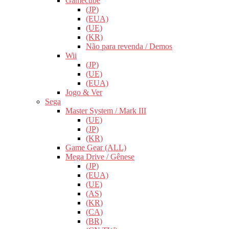
Gamecube
(JP)
(EUA)
(UE)
(KR)
Não para revenda / Demos
Wii
(JP)
(UE)
(EUA)
Jogo & Ver
Sega
Master System / Mark III
(UE)
(JP)
(KR)
Game Gear (ALL)
Mega Drive / Gênese
(JP)
(EUA)
(UE)
(AS)
(KR)
(CA)
(BR)