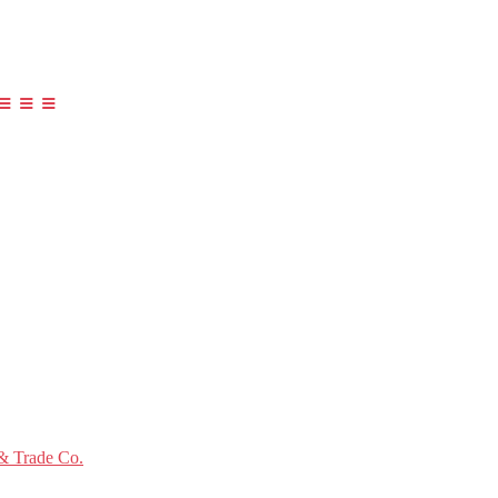
≡ ≡ ≡
 Trade Co.