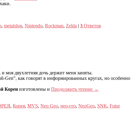
хаки.
n
,
metalslug
,
Nintendo
,
Rockman
,
Zelda
|
3
Ответов
, и моя двухлетняя дочь держит меня заняты.
ий-Gen”, как говорят в информированных кругах, но особенно
й Кореи
изготовлены и
Продолжить чтение
→
ОРЕЯ
,
Корея
,
MVS
,
Neo Geo
,
нео-гео
,
NeoGeo
,
SNK
,
Futur