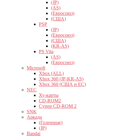
(JP)
(AS)
(Евросоюз)
(США)
PSP
(JP)
(Евросоюз)
(США)
(KR-AS)
PS Vita
(AS)
(Евросоюз)
Microsoft
Xbox (ALL)
Xbox 360 (JP-KR-AS)
Xbox 360 (США и ЕС)
NEC
Ху-карты
CD-ROM2
Супер CD-ROM 2
SNK
Аркада
(Голенище)
(JP)
Bandai