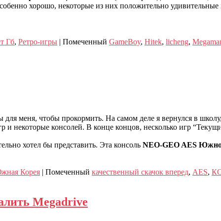
особенно хорошо, некоторые из них положительно удивительные 
т Гб
,
Ретро-игры
|
Помеченный
GameBoy
,
Hitek
,
licheng
,
Megama
ды для меня, чтобы прокормить. На самом деле я вернулся в школу
р и некоторые консолей. В конце концов, несколько игр “Текущ
тельно хотел бы представить. Эта консоль
NEO-GEO AES Южно
жная Корея
|
Помеченный
качественный скачок вперед
,
AES
,
К
залить Megadrive