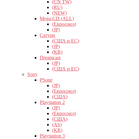
(CN TW)
(RU)
(NEW)
Mega-CD (ALL)
(Евросоюз)
(JP)
Сатурн
(США и ЕС)
(JP)
(KR)
Dreamcast
(JP)
(США и ЕС)
Sony
PSone
(JP)
(Евросоюз)
(США)
Playstation 2
(JP)
(Евросоюз)
(США)
(AS)
(KR)
Playstation 3