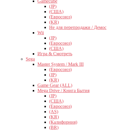
Gamecube
(JP)
(США)
(Евросоюз)
(KR)
Не для перепродажи / Демос
Wii
(JP)
(Евросоюз)
(США)
Игра & Смотреть
Sega
Master System / Mark III
(Евросоюз)
(JP)
(KR)
Game Gear (ALL)
Mega Drive / Книга Бытия
(JP)
(США)
(Евросоюз)
(AS)
(KR)
(Калифорния)
(BR)