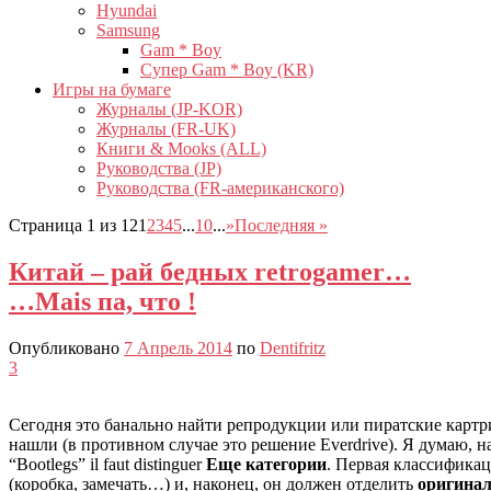
Hyundai
Samsung
Gam * Boy
Супер Gam * Boy (KR)
Игры на бумаге
Журналы (JP-KOR)
Журналы (FR-UK)
Книги & Mooks (ALL)
Руководства (JP)
Руководства (FR-американского)
Страница 1 из 12
1
2
3
4
5
...
10
...
»
Последняя »
Китай – рай бедных retrogamer…
…Mais па, что !
Опубликовано
7 Апрель 2014
по
Dentifritz
3
Сегодня это банально найти репродукции или пиратские картри
нашли (в противном случае это решение Everdrive). Я думаю, 
“Bootlegs” il faut distinguer
Еще категории
. Первая классификац
(коробка, замечать…) и, наконец, он должен отделить
оригинал