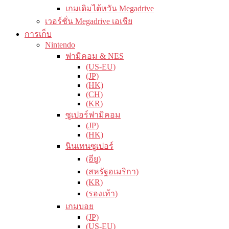
เกมเดิมไต้หวัน Megadrive
เวอร์ชั่น Megadrive เอเชีย
การเก็บ
Nintendo
ฟามิคอม & NES
(US-EU)
(JP)
(HK)
(CH)
(KR)
ซูเปอร์ฟามิคอม
(JP)
(HK)
นินเทนซูเปอร์
(อียู)
(สหรัฐอเมริกา)
(KR)
(รองเท้า)
เกมบอย
(JP)
(US-EU)