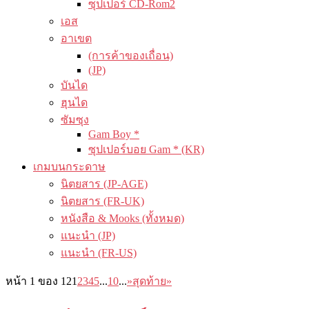
ซุปเปอร์ CD-Rom2
เอส
อาเขต
(การค้าของเถื่อน)
(JP)
บันได
ฮุนได
ซัมซุง
Gam Boy *
ซุปเปอร์บอย Gam * (KR)
เกมบนกระดาษ
นิตยสาร (JP-AGE)
นิตยสาร (FR-UK)
หนังสือ & Mooks (ทั้งหมด)
แนะนำ (JP)
แนะนำ (FR-US)
หน้า 1 ของ 12
1
2
3
4
5
...
10
...
»
สุดท้าย»