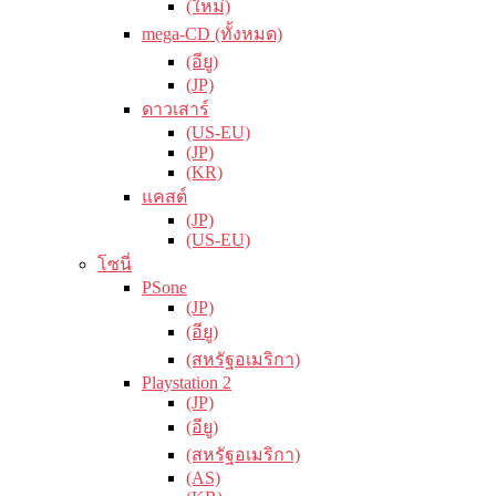
(ใหม่)
mega-CD (ทั้งหมด)
(อียู)
(JP)
ดาวเสาร์
(US-EU)
(JP)
(KR)
แคสต์
(JP)
(US-EU)
โซนี่
PSone
(JP)
(อียู)
(สหรัฐอเมริกา)
Playstation 2
(JP)
(อียู)
(สหรัฐอเมริกา)
(AS)