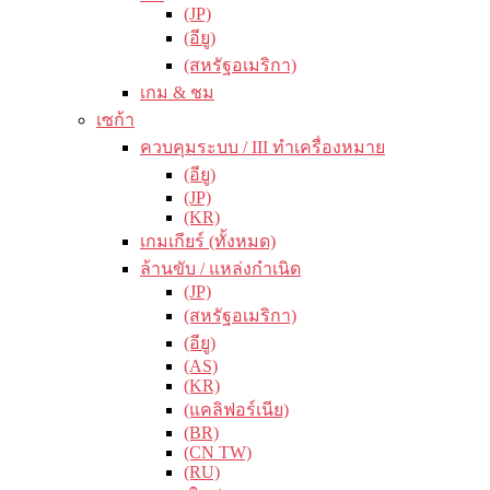
(JP)
(อียู)
(สหรัฐอเมริกา)
เกม & ชม
เซก้า
ควบคุมระบบ / III ทำเครื่องหมาย
(อียู)
(JP)
(KR)
เกมเกียร์ (ทั้งหมด)
ล้านขับ / แหล่งกำเนิด
(JP)
(สหรัฐอเมริกา)
(อียู)
(AS)
(KR)
(แคลิฟอร์เนีย)
(BR)
(CN TW)
(RU)