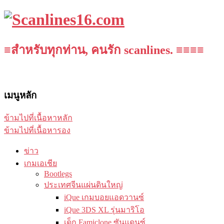
≡สำหรับทุกท่าน, คนรัก scanlines. ≡≡≡≡
เมนูหลัก
ข้ามไปที่เนื้อหาหลัก
ข้ามไปที่เนื้อหารอง
ข่าว
เกมเอเชีย
Bootlegs
ประเทศจีนแผ่นดินใหญ่
iQue เกมบอยแอดวานซ์
iQue 3DS XL รุ่นมาริโอ
เด็ก Famiclone ซันแดนซ์