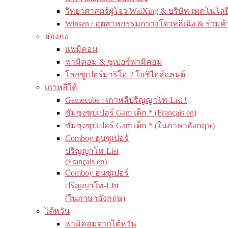
วิทยาศาสตร์ฝูโจว WaiXing & บริษัท เทคโนโลยี
Winsen / อุตสาหกรรมกวางโจวหลี่เฉิง & ร่วมค้
ฮ่องกง
แฟมิคอม
ฟามิคอม & ซูเปอร์ฟามิคอม
โลกซูเปอร์มาริโอ 2 โยชิไอส์แลนด์
เกาหลีใต้
Gamecube : เกาหลีปริญญาโท-List !
ซัมซุงซุปเปอร์ Gam เด็ก * (Français en)
ซัมซุงซุปเปอร์ Gam เด็ก * (ในภาษาอังกฤษ)
Comboy ฮุนซูเปอร์
ปริญญาโท-List
(Français en)
Comboy ฮุนซูเปอร์
ปริญญาโท-List
(ในภาษาอังกฤษ)
ไต้หวัน
ฟามิคอมจากไต้หวัน