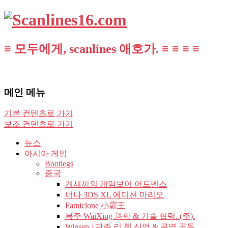
≡ 모두에게, scanlines 애호가. ≡ ≡ ≡ ≡
메인 메뉴
기본 컨텐츠로 가기
보조 컨텐츠로 가기
뉴스
아시아 게임
Bootlegs
중국
개새끼의 게임보이 어드벤스
너나 3DS XL 에디션 마리오
Famiclone 小霸王
복주 WaiXing 과학 & 기술 협력. (주).
Winsen / 광주 리 쳉 산업 & 무역 공동.