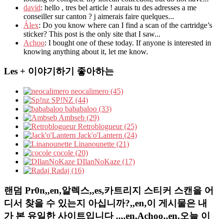
david
: hello , tres bel article ! aurais tu des adresses a me
conseiller sur canton ? j aimerais faire quelques...
Álex
: Do you know where can I find a scan of the cartridge’s
sticker? This post is the only site that I saw...
Achoo
: I bought one of these today. If anyone is interested in
knowing anything about it, let me know.
Les + 이야기하기 좋아하는
neocalimero (45)
SP!NZ (44)
bababaloo (33)
Ambseb (29)
Retroblogueur (25)
Jack'o'Lantern (24)
Linanounette (21)
cocole (20)
DIlanNoKaze (17)
Radaj (16)
랜덤 Pr0n,,en,알렉스,,es,카트리지 스티커 스캔을 어
디서 찾을 수 있는지 아십니까?,,en,이 게시물은 내
가 본 유일한 사이트입니다 ..,,en,Achoo,,en,오늘 이