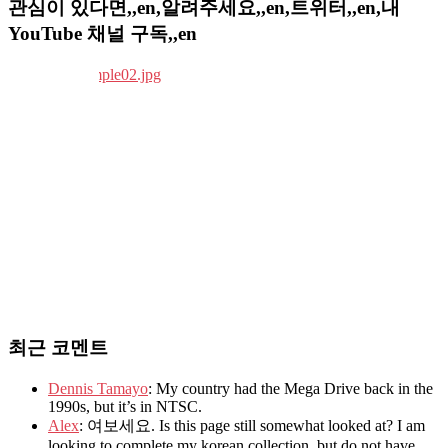
관심이 있다면,,en,알려주세요,,en,트위터,,en,내
YouTube 채널 구독,,en
최근 코멘트
Dennis Tamayo
: My country had the Mega Drive back in the
1990s, but it’s in NTSC.
Alex
: 여보세요. Is this page still somewhat looked at? I am
looking to complete my korean collection, but do not have...