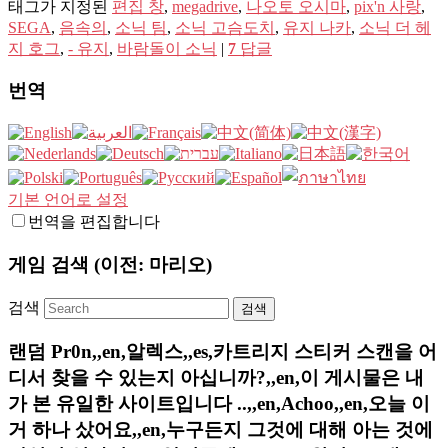
태그가 지정된
편집 창
,
megadrive
,
나오토 오시마
,
pix'n 사랑
,
SEGA
,
음속의
,
소닉 팀
,
소닉 고슴도치
,
유지 나카
,
소닉 더 헤
지 호그
,
- 유지
,
바람돌이 소닉
|
7
답글
번역
기본 언어로 설정
번역을 편집합니다
게임 검색 (이전: 마리오)
검색
랜덤 Pr0n,,en,알렉스,,es,카트리지 스티커 스캔을 어
디서 찾을 수 있는지 아십니까?,,en,이 게시물은 내
가 본 유일한 사이트입니다 ..,,en,Achoo,,en,오늘 이
거 하나 샀어요,,en,누구든지 그것에 대해 아는 것에