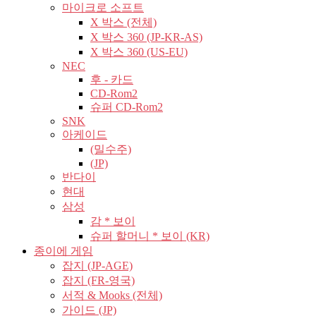
마이크로 소프트
X 박스 (전체)
X 박스 360 (JP-KR-AS)
X 박스 360 (US-EU)
NEC
후 - 카드
CD-Rom2
슈퍼 CD-Rom2
SNK
아케이드
(밀수주)
(JP)
반다이
현대
삼성
감 * 보이
슈퍼 할머니 * 보이 (KR)
종이에 게임
잡지 (JP-AGE)
잡지 (FR-영국)
서적 & Mooks (전체)
가이드 (JP)