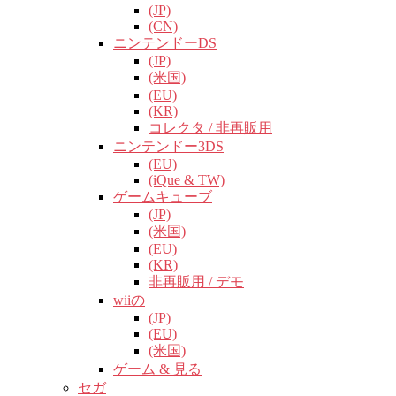
(JP)
(CN)
ニンテンドーDS
(JP)
(米国)
(EU)
(KR)
コレクタ / 非再販用
ニンテンドー3DS
(EU)
(iQue & TW)
ゲームキューブ
(JP)
(米国)
(EU)
(KR)
非再販用 / デモ
wiiの
(JP)
(EU)
(米国)
ゲーム & 見る
セガ