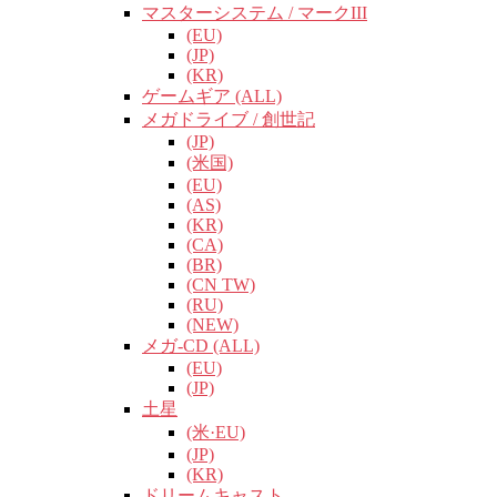
マスターシステム / マークIII
(EU)
(JP)
(KR)
ゲームギア (ALL)
メガドライブ / 創世記
(JP)
(米国)
(EU)
(AS)
(KR)
(CA)
(BR)
(CN TW)
(RU)
(NEW)
メガ-CD (ALL)
(EU)
(JP)
土星
(米·EU)
(JP)
(KR)
ドリームキャスト