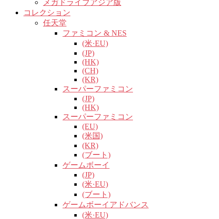
メガドライブアジア版
コレクション
任天堂
ファミコン & NES
(米·EU)
(JP)
(HK)
(CH)
(KR)
スーパーファミコン
(JP)
(HK)
スーパーファミコン
(EU)
(米国)
(KR)
(ブート)
ゲームボーイ
(JP)
(米·EU)
(ブート)
ゲームボーイアドバンス
(米·EU)