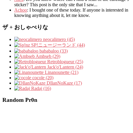
sticker? This post is the only site that I saw...
Achoo
: I bought one of these today. If anyone is interested in
knowing anything about it, let me know.
ザ + おしゃべりな
neocalimero (45)
SP!ニュージーランド (44)
bababaloo (33)
Ambseb (29)
Retroblogueur (25)
Jack'o'Lantern (24)
Linanounette (21)
cocole (20)
DIlanNoKaze (17)
Radaj (16)
Random Pr0n