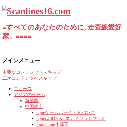
≡すべてのあなたのために, 走査線愛好
家。≡≡≡≡
メインメニュー
主要なコンテンツへスキップ
二次コンテンツへスキップ
ニュース
アジアのゲーム
海賊版
中国本土
iQueゲームボーイアドバンス
iQueは3DS XLエディションマリオ
Famiclone小霸王