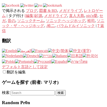
で掲示される
ブログ
,
図書 & BD
,
メガドライブ
,
レトロゲー
ム
|
タグ付け
[編集]起源
,
メガドライブ
,
直人大島
,
pix'n愛
,
セ
ガ
,
音の
,
ソニックチーム
,
ソニック·ヘッジホッグ
,
裕司
,
ソニ
ック・ザ・ヘッジホッグ
,
-裕二
,
バラムドルイソニック
|
7
返
信
翻訳
デフォルト言語として設定
翻訳を編集
ゲームを探す (前者: マリオ)
検索
Random Pr0n