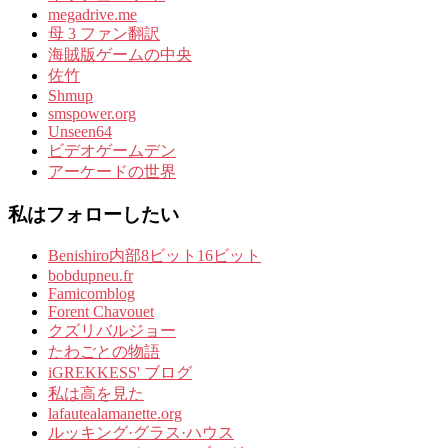
megadrive.me
母 3 ファン翻訳
海賊版ゲームの中央
佐竹
Shmup
smspower.org
Unseen64
ビデオゲームデン
アーケードの世界
私はフォローしたい
Benishiro内部8ビット16ビット
bobdupneu.fr
Famicomblog
Forent Chavouet
クズリバルジョー
たわごとの物語
iGREKKESS' ブログ
私は高を見た
lafautealamanette.org
ルッキング·グラス·ハウス