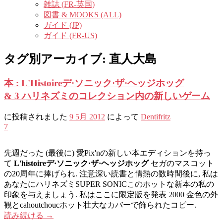
雑誌 (FR-英国)
図書 & MOOKS (ALL)
ガイド (JP)
ガイド (FR-US)
タグ別アーカイブ:
直人大島
本 : L'Histoireデ·ソニック·ザ·ヘッジホッグ
& 3 ハリネズミのコレクション内の新しいゲーム
に投稿されました
9 5月 2012
によって
Dentifritz
7
先週だった (最後に) 愛Pix'nの新しい本エディションを持っ
て
L'histoireデ·ソニック·ザ·ヘッジホッグ
セガのマスコット
の20周年に捧げられ. 注意深い読書と情熱の数時間後に, 私は
あなたにハリネズミSUPER SONICこのホットな新本の私の
印象を与えましょう. 私はここに限定版を発表 2000 金色の外
観とcahoutchoucホット壮大なカバーで飾られたコピー.
読み続ける
→