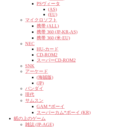
PSヴィータ
(AS)
(EU)
マイクロソフト
携帯 (ALL)
携帯 360 (JP-KR-AS)
携帯 360 (米·EU)
NEC
HU-カード
CD-ROM2
スーパーCD-ROM2
SNK
アーケード
(海賊版)
(JP)
バンダイ
現代
サムスン
GAM *ボーイ
スーパーカム*ボーイ (KR)
紙の上のゲーム
雑誌 (JP-AGE)