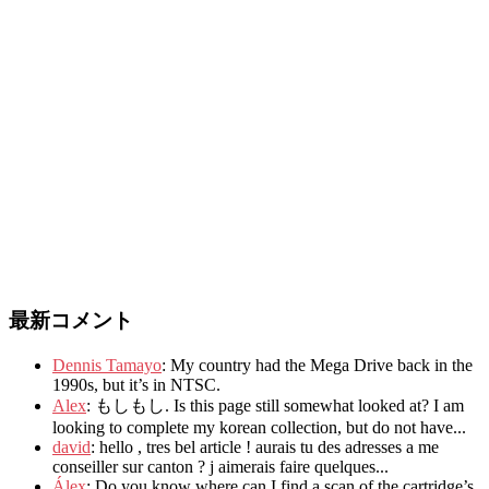
最新コメント
Dennis Tamayo
:
My country had the Mega Drive back in the
1990s
,
but it’s in NTSC
.
Alex
: もしもし.
Is this page still somewhat looked at
?
I am
looking to complete my korean collection
,
but do not have..
.
david
:
hello
,
tres bel article
!
aurais tu des adresses a me
conseiller sur canton
?
j aimerais faire quelques..
.
Álex
: Do you know where can I find a scan of the cartridge’s