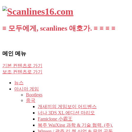
≡ 모두에게, scanlines 애호가. ≡ ≡ ≡ ≡
메인 메뉴
기본 컨텐츠로 가기
보조 컨텐츠로 가기
뉴스
아시아 게임
Bootlegs
중국
개새끼의 게임보이 어드벤스
너나 3DS XL 에디션 마리오
Famiclone 小霸王
복주 WaiXing 과학 & 기술 협력. (주).
Winsen / 광주 리 쳉 산업 & 무역 공동.