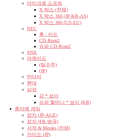
마이크로 소프트
X 박스 (전체)
X 박스 360 (JP-KR-AS)
X 박스 360 (US-EU)
NEC
후 - 카드
CD-Rom2
슈퍼 CD-Rom2
SNK
아케이드
(밀수주)
(JP)
반다이
현대
삼성
감 * 보이
슈퍼 할머니 * 보이 (KR)
종이에 게임
잡지 (JP-AGE)
잡지 (FR-영국)
서적 & Mooks (전체)
가이드 (JP)